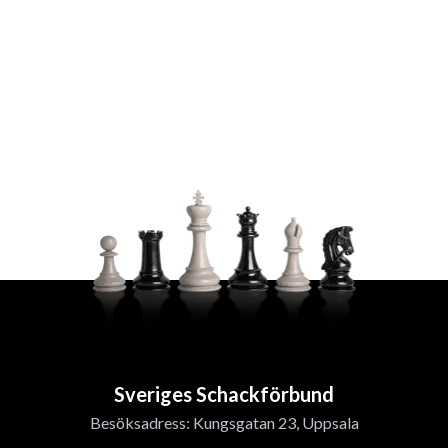
Sveriges Schackförbund
Besöksadress: Kungsgatan 23, Uppsala