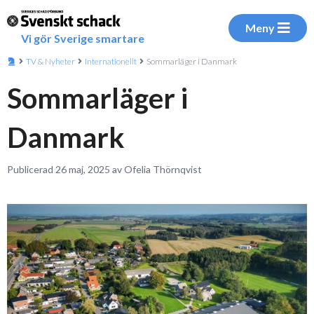
Meny
Vi gör Sverige smartare
TV & Nyheter
Internationellt
Sommarläger i Danmark
Sommarläger i
Danmark
Publicerad 26 maj, 2025 av Ofelia Thörnqvist