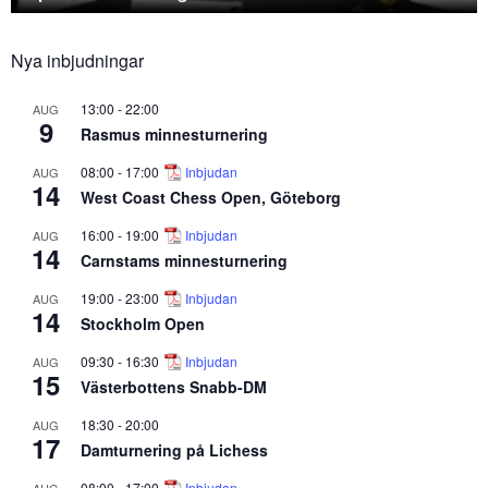
Nya inbjudningar
13:00
-
22:00
AUG
9
Rasmus minnesturnering
08:00
-
17:00
Inbjudan
AUG
14
West Coast Chess Open, Göteborg
16:00
-
19:00
Inbjudan
AUG
14
Carnstams minnesturnering
19:00
-
23:00
Inbjudan
AUG
14
Stockholm Open
09:30
-
16:30
Inbjudan
AUG
15
Västerbottens Snabb-DM
18:30
-
20:00
AUG
17
Damturnering på Lichess
08:00
-
17:00
Inbjudan