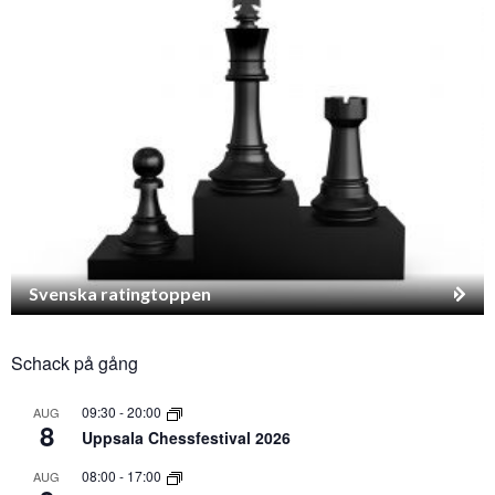
Svenska ratingtoppen
Schack på gång
09:30
-
20:00
AUG
8
Uppsala Chessfestival 2026
08:00
-
17:00
AUG