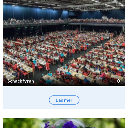
Schackfyran
Läs mer