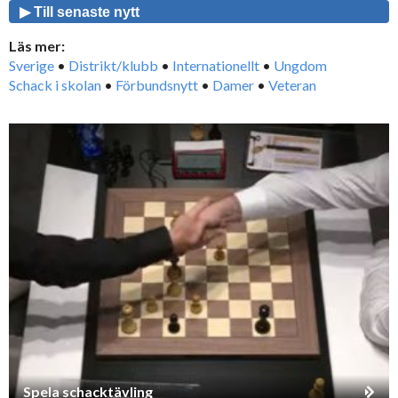
▶ Till senaste nytt
Läs mer:
Sverige
•
Distrikt/klubb
•
Internationellt
•
Ungdom
Schack i skolan
•
Förbundsnytt
•
Damer
•
Veteran
Spela schacktävling