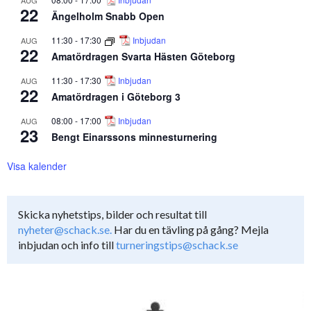
AUG
22
Ängelholm Snabb Open
11:30
-
17:30
Inbjudan
AUG
22
Amatördragen Svarta Hästen Göteborg
11:30
-
17:30
Inbjudan
AUG
22
Amatördragen i Göteborg 3
08:00
-
17:00
Inbjudan
AUG
23
Bengt Einarssons minnesturnering
Visa kalender
Skicka nyhetstips, bilder och resultat till
nyheter@schack.se.
Har du en tävling på gång? Mejla
inbjudan och info till
turneringstips@schack.se