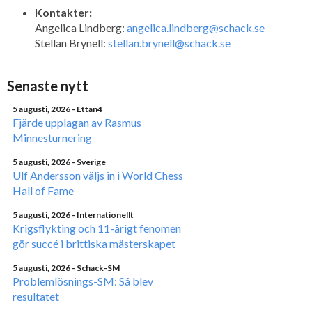
Kontakter:
Angelica Lindberg:
angelica.lindberg@schack.se
Stellan Brynell:
stellan.brynell@schack.se
Senaste nytt
5 augusti, 2026
- Ettan4
Fjärde upplagan av Rasmus
Minnesturnering
5 augusti, 2026
- Sverige
Ulf Andersson väljs in i World Chess
Hall of Fame
5 augusti, 2026
- Internationellt
Krigsflykting och 11-årigt fenomen
gör succé i brittiska mästerskapet
5 augusti, 2026
- Schack-SM
Problemlösnings-SM: Så blev
resultatet