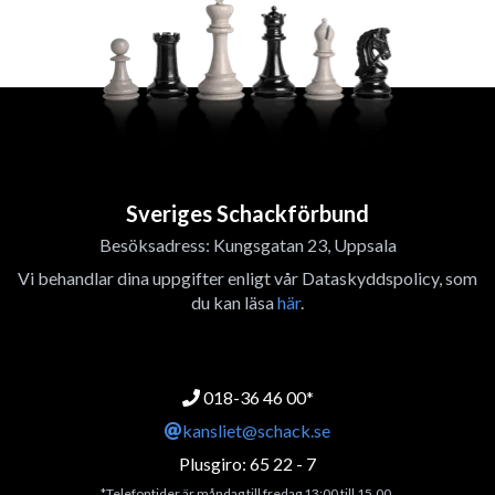
Sveriges Schackförbund
Besöksadress: Kungsgatan 23, Uppsala
Vi behandlar dina uppgifter enligt vår Dataskyddspolicy, som
du kan läsa
här
.
018-36 46 00*
kansliet@schack.se
Plusgiro: 65 22 - 7
*Telefontider är måndag till fredag 13:00 till 15.00.