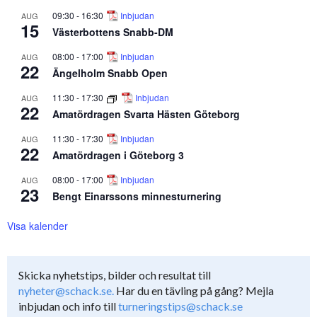
09:30
-
16:30
Inbjudan
AUG
15
Västerbottens Snabb-DM
08:00
-
17:00
Inbjudan
AUG
22
Ängelholm Snabb Open
11:30
-
17:30
Inbjudan
AUG
22
Amatördragen Svarta Hästen Göteborg
11:30
-
17:30
Inbjudan
AUG
22
Amatördragen i Göteborg 3
08:00
-
17:00
Inbjudan
AUG
23
Bengt Einarssons minnesturnering
Visa kalender
Skicka nyhetstips, bilder och resultat till
nyheter@schack.se.
Har du en tävling på gång? Mejla
inbjudan och info till
turneringstips@schack.se