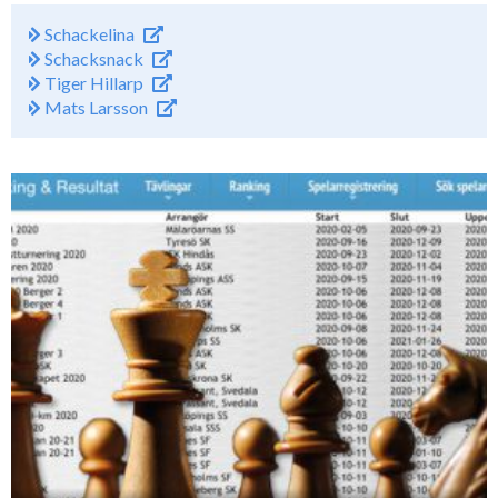
Schackelina
Schacksnack
Tiger Hillarp
Mats Larsson