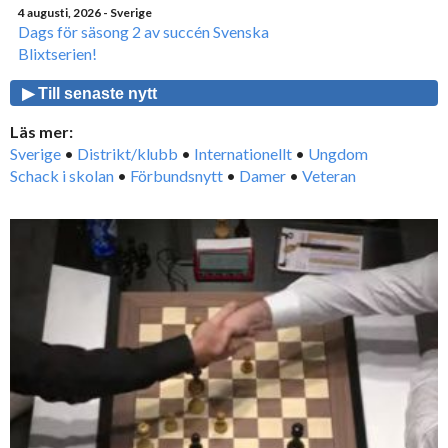
4 augusti, 2026
- Sverige
Dags för säsong 2 av succén Svenska
Blixtserien!
▶ Till senaste nytt
Läs mer:
Sverige
•
Distrikt/klubb
•
Internationellt
•
Ungdom
Schack i skolan
•
Förbundsnytt
•
Damer
•
Veteran