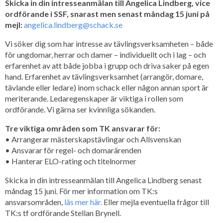
Skicka in din intresseanmälan till Angelica Lindberg, vice
ordförande i SSF, snarast men senast måndag 15 juni
på
mejl:
angelica.lindberg@schack.se
Vi söker dig som har intresse av tävlingsverksamheten – både
för ungdomar, herrar och damer – individuellt och i lag – och
erfarenhet av att både jobba i grupp och driva saker på egen
hand. Erfarenhet av tävlingsverksamhet (arrangör, domare,
tävlande eller ledare) inom schack eller någon annan sport är
meriterande. Ledaregenskaper är viktiga i rollen som
ordförande. Vi gärna ser kvinnliga sökanden.
Tre viktiga områden som TK ansvarar för:
• Arrangerar mästerskapstävlingar och Allsvenskan
• Ansvarar för regel- och domarärenden
• Hanterar ELO-rating och titelnormer
Skicka in din intresseanmälan till Angelica Lindberg senast
måndag 15 juni. För mer information om TK:s
ansvarsområden,
läs mer här.
Eller mejla eventuella frågor till
TK:s tf ordförande Stellan Brynell.