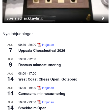
Spela schacktävling
Nya inbjudningar
09:30
-
20:00
Inbjudan
AUG
7
Uppsala Chessfestival 2026
13:00
-
22:00
AUG
9
Rasmus minnesturnering
08:00
-
17:00
AUG
14
West Coast Chess Open, Göteborg
16:00
-
19:00
Inbjudan
AUG
14
Carnstams minnesturnering
19:00
-
23:00
Inbjudan
AUG
14
Stockholm Open