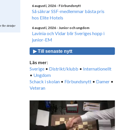
6 augusti, 2026
- Förbundsnytt
Så säkrar SSF-medlemmar bästa pris
hos Elite Hotels
r fler detaljer
6 augusti, 2026
- Junior och ungdom
Lavinia och Vidar blir Sveriges hopp i
junior-EM
▶ Till senaste nytt
Läs mer:
Sverige
•
Distrikt/klubb
•
Internationellt
•
Ungdom
Schack i skolan
•
Förbundsnytt
•
Damer
•
Veteran