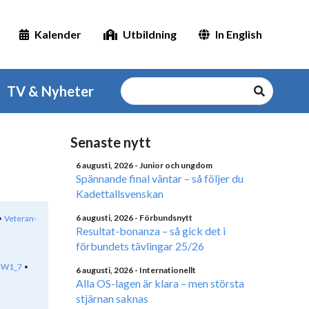
Kalender
Utbildning
In English
TV & Nyheter
Senaste nytt
6 augusti, 2026
- Junior och ungdom
Spännande final väntar – så följer du
Kadettallsvenskan
6 augusti, 2026
- Förbundsnytt
Veteran-
Resultat-bonanza – så gick det i
förbundets tävlingar 25/26
W1_7
6 augusti, 2026
- Internationellt
Alla OS-lagen är klara – men största
stjärnan saknas