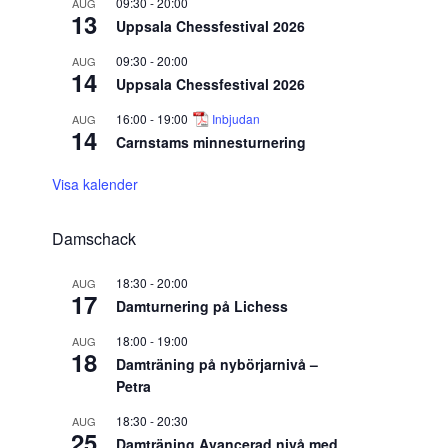
09:30
-
20:00
AUG
13
Uppsala Chessfestival 2026
09:30
-
20:00
AUG
14
Uppsala Chessfestival 2026
16:00
-
19:00
Inbjudan
AUG
14
Carnstams minnesturnering
Visa kalender
Damschack
18:30
-
20:00
AUG
17
Damturnering på Lichess
18:00
-
19:00
AUG
18
Damträning på nybörjarnivå –
Petra
18:30
-
20:30
AUG
25
Damträning Avancerad nivå med