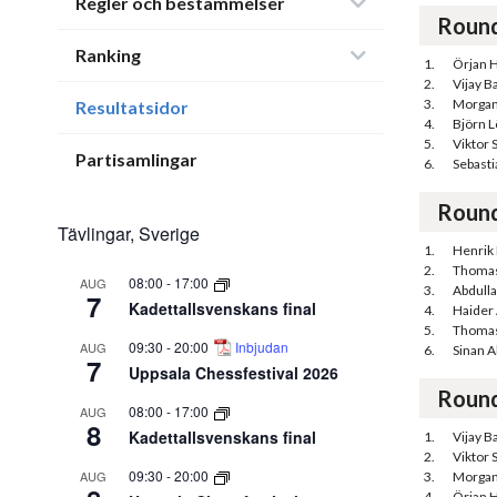
Regler och bestämmelser
Roun
Ranking
1.
Örjan
2.
Vijay Ba
3.
Morgan
Resultatsidor
4.
Björn 
5.
Viktor 
Partisamlingar
6.
Sebast
Roun
Tävlingar, Sverige
1.
Henrik
2.
Thomas
08:00
-
17:00
AUG
3.
Abdull
7
Kadettallsvenskans final
4.
Haider 
5.
Thomas
09:30
-
20:00
Inbjudan
AUG
6.
Sinan A
7
Uppsala Chessfestival 2026
Roun
08:00
-
17:00
AUG
8
Kadettallsvenskans final
1.
Vijay Ba
2.
Viktor 
09:30
-
20:00
AUG
3.
Morgan
4.
Örjan