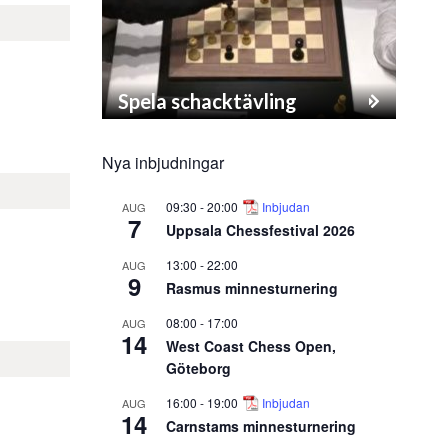
Spela schacktävling
Nya inbjudningar
09:30
-
20:00
Inbjudan
AUG
7
Uppsala Chessfestival 2026
13:00
-
22:00
AUG
9
Rasmus minnesturnering
08:00
-
17:00
AUG
14
West Coast Chess Open,
Göteborg
16:00
-
19:00
Inbjudan
AUG
14
Carnstams minnesturnering