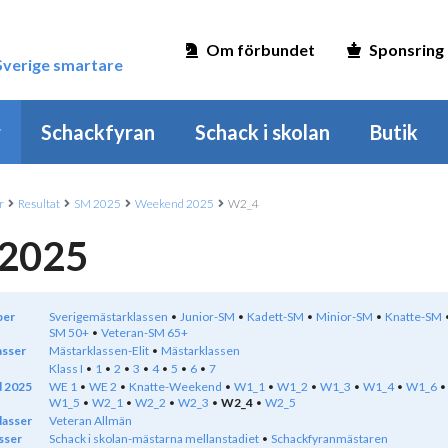
Om förbundet
Sponsring
 Sverige smartare
r
Schackfyran
Schack i skolan
Butik
r
Resultat
SM 2025
Weekend 2025
W2_4
2025
per
Sverigemästarklassen
Junior-SM
Kadett-SM
Minior-SM
Knatte-SM
SM 50+
Veteran-SM 65+
asser
Mästarklassen-Elit
Mästarklassen
Klass I
1
2
3
4
5
6
7
 2025
WE 1
WE 2
Knatte-Weekend
W1_1
W1_2
W1_3
W1_4
W1_6
W1_5
W2_1
W2_2
W2_3
W2_4
W2_5
lasser
Veteran Allmän
sser
Schack i skolan-mästarna mellanstadiet
Schackfyranmästaren