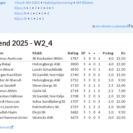
ngar
Chock-SM 2025
Nybörjarturnering
SM-Blixten
Klass II
1
2
3
4
5
Klass III
1
2
3
4
Klass IV
1
2
3
Se
den officiella resultatsidan
fö
nd 2025 - W2_4
mn
Klubb
Rating
SP
+
=
-
Poäng
Kv
mas Axelsson
SK Rockaden Sthlm
1787
5
4
0
1
4,0
13,50
y Balaji
Helsingborgs ASK
1800
5
4
0
1
4,0
13,00
an Akoral
Lunds Schackklubb
1810
5
4
0
1
4,0
12,50
gan Kao Klein
SS Gambit, Norrtälje
1740
5
3
0
2
3,0
13,50
der Al-Sherufi
Helsingborgs ASK
1752
5
3
0
2
3,0
9,50
tor Sandell
Vänersborgs SS
1710
5
2
1
2
2,5
13,00
mas Ahlén
Gävle SA
1718
5
2
1
2
2,5
7,00
astian Hällman
SS Gambit, Norrtälje
1708
5
2
0
3
2,0
12,50
rik Hansson
Solna-Sundbyberg SS
1707
5
2
0
3
2,0
12,00
rn Lövström
Katrineholms SK
1725
5
1
2
2
2,0
10,00
ullah Najm
Eksjö SK
1682
5
1
0
4
1,0
9,50
an Hammarström
Västerås ASK
1673
5
0
0
5
0,0
10,50
temet