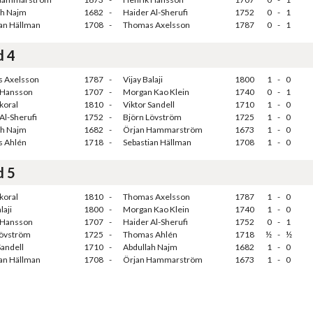
ah Najm
1682
-
Haider Al-Sherufi
1752
0
-
1
ian Hällman
1708
-
Thomas Axelsson
1787
0
-
1
d 4
 Axelsson
1787
-
Vijay Balaji
1800
1
-
0
 Hansson
1707
-
Morgan Kao Klein
1740
0
-
1
koral
1810
-
Viktor Sandell
1710
1
-
0
Al-Sherufi
1752
-
Björn Lövström
1725
1
-
0
ah Najm
1682
-
Örjan Hammarström
1673
1
-
0
 Ahlén
1718
-
Sebastian Hällman
1708
1
-
0
d 5
koral
1810
-
Thomas Axelsson
1787
1
-
0
laji
1800
-
Morgan Kao Klein
1740
1
-
0
 Hansson
1707
-
Haider Al-Sherufi
1752
0
-
1
Lövström
1725
-
Thomas Ahlén
1718
½
-
½
Sandell
1710
-
Abdullah Najm
1682
1
-
0
ian Hällman
1708
-
Örjan Hammarström
1673
1
-
0