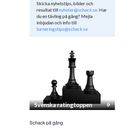
Skicka nyhetstips, bilder och
resultat till
nyheter@schack.se.
Har
du en tävling på gång? Mejla
inbjudan och info till
turneringstips@schack.se
Svenska ratingtoppen
Schack på gång