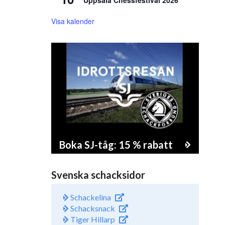
Uppsala Chessfestival 2026
Visa kalender
Boka SJ-tåg: 15 % rabatt
Svenska schacksidor
Schackelina
Schacksnack
Tiger Hillarp