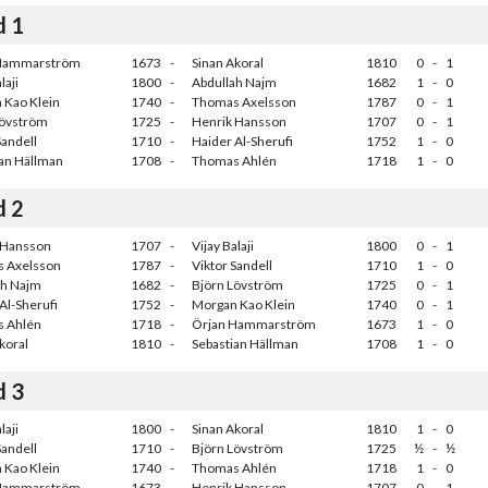
d 1
 Hammarström
1673
-
Sinan Akoral
1810
0
-
1
laji
1800
-
Abdullah Najm
1682
1
-
0
 Kao Klein
1740
-
Thomas Axelsson
1787
0
-
1
Lövström
1725
-
Henrik Hansson
1707
0
-
1
Sandell
1710
-
Haider Al-Sherufi
1752
1
-
0
ian Hällman
1708
-
Thomas Ahlén
1718
1
-
0
d 2
 Hansson
1707
-
Vijay Balaji
1800
0
-
1
 Axelsson
1787
-
Viktor Sandell
1710
1
-
0
ah Najm
1682
-
Björn Lövström
1725
0
-
1
Al-Sherufi
1752
-
Morgan Kao Klein
1740
0
-
1
 Ahlén
1718
-
Örjan Hammarström
1673
1
-
0
koral
1810
-
Sebastian Hällman
1708
1
-
0
d 3
laji
1800
-
Sinan Akoral
1810
1
-
0
Sandell
1710
-
Björn Lövström
1725
½
-
½
 Kao Klein
1740
-
Thomas Ahlén
1718
1
-
0
 Hammarström
1673
-
Henrik Hansson
1707
0
-
1