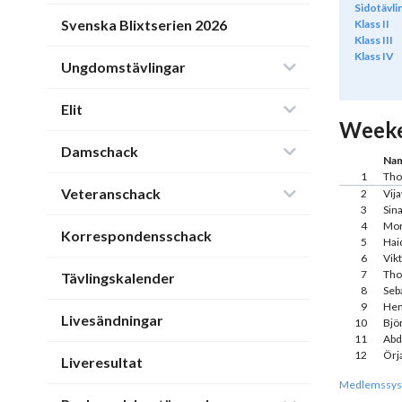
Sidotävli
Svenska Blixtserien 2026
Klass II
Klass III
Klass IV
Ungdomstävlingar
Elit
Weeke
Damschack
Na
1
Tho
Veteranschack
2
Vija
3
Sin
4
Mor
Korrespondensschack
5
Hai
6
Vik
7
Tho
Tävlingskalender
8
Seb
9
Hen
Livesändningar
10
Bjö
11
Abd
12
Örj
Liveresultat
Medlemssys