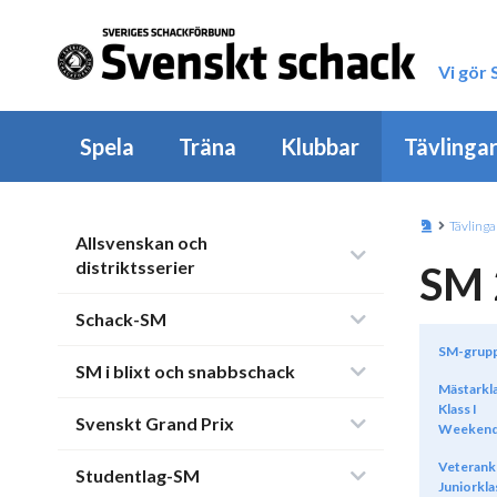
Vi gör
Spela
Träna
Klubbar
Tävlinga
Tävlinga
Allsvenskan och
distriktsserier
SM 
Schack-SM
SM-grup
SM i blixt och snabbschack
Mästarkl
Klass I
Svenskt Grand Prix
Weekend
Veterank
Studentlag-SM
Juniorkla