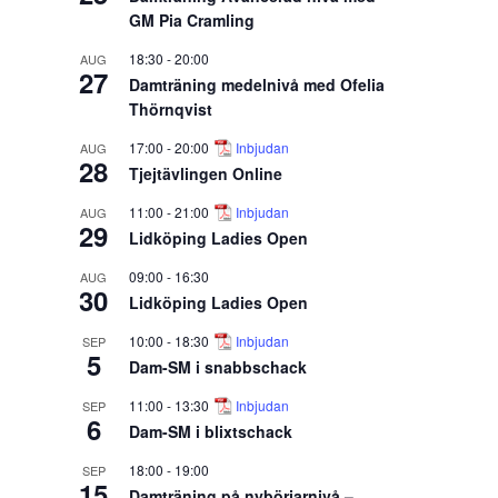
GM Pia Cramling
18:30
-
20:00
AUG
27
Damträning medelnivå med Ofelia
Thörnqvist
17:00
-
20:00
Inbjudan
AUG
28
Tjejtävlingen Online
11:00
-
21:00
Inbjudan
AUG
29
Lidköping Ladies Open
09:00
-
16:30
AUG
30
Lidköping Ladies Open
10:00
-
18:30
Inbjudan
SEP
5
Dam-SM i snabbschack
11:00
-
13:30
Inbjudan
SEP
6
Dam-SM i blixtschack
18:00
-
19:00
SEP
15
Damträning på nybörjarnivå –