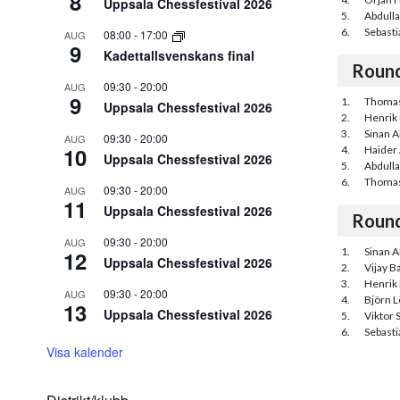
8
Uppsala Chessfestival 2026
5.
Abdull
6.
Sebast
08:00
-
17:00
AUG
9
Kadettallsvenskans final
Roun
09:30
-
20:00
AUG
9
1.
Thomas
Uppsala Chessfestival 2026
2.
Henrik
3.
Sinan A
09:30
-
20:00
AUG
10
4.
Haider 
Uppsala Chessfestival 2026
5.
Abdull
6.
Thomas
09:30
-
20:00
AUG
11
Uppsala Chessfestival 2026
Roun
09:30
-
20:00
AUG
1.
Sinan A
12
Uppsala Chessfestival 2026
2.
Vijay Ba
3.
Henrik
09:30
-
20:00
AUG
4.
Björn 
13
Uppsala Chessfestival 2026
5.
Viktor 
6.
Sebast
Visa kalender