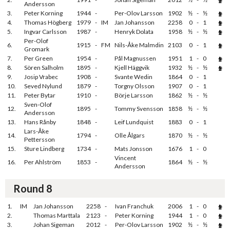
Andersson
3.
Peter Korning
1944
-
Per-Olov Larsson
1902
½
-
½
4.
Thomas Högberg
1979
-
IM
Jan Johansson
2258
0
-
1
5.
Ingvar Carlsson
1987
-
Henryk Dolata
1958
½
-
½
Per-Olof
6.
1915
-
FM
Nils-Åke Malmdin
2103
0
-
1
Gromark
7.
Per Green
1954
-
Pål Magnussen
1951
1
-
0
8.
Sören Salholm
1895
-
Kjell Häggvik
1932
½
-
½
9.
Josip Vrabec
1908
-
Svante Wedin
1864
0
-
1
10.
Seved Nylund
1879
-
Torgny Olsson
1907
0
-
1
11.
Peter Bytar
1910
-
Börje Larsson
1862
½
-
½
Sven-Olof
12.
1895
-
Tommy Svensson
1858
½
-
½
Andersson
13.
Hans Rånby
1848
-
Leif Lundquist
1883
0
-
1
Lars-Åke
14.
1794
-
Olle Ålgars
1870
½
-
½
Pettersson
15.
Sture Lindberg
1734
-
Mats Jonsson
1676
1
-
0
Vincent
16.
Per Ahlström
1853
-
1864
½
-
½
Andersson
Round 8
1.
IM
Jan Johansson
2258
-
Ivan Franchuk
2006
1
-
0
2.
Thomas Marttala
2123
-
Peter Korning
1944
1
-
0
3.
Johan Sigeman
2012
-
Per-Olov Larsson
1902
½
-
½