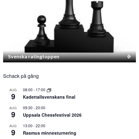
Svenska ratingtoppen
Schack på gång
08:00
-
17:00
AUG
9
Kadettallsvenskans final
09:30
-
20:00
AUG
9
Uppsala Chessfestival 2026
13:00
-
22:00
AUG
9
Rasmus minnesturnering