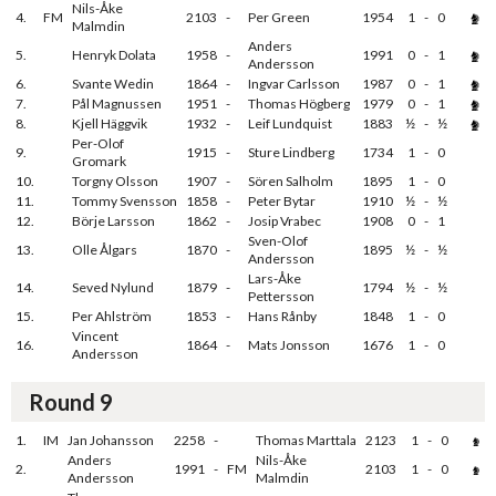
Nils-Åke
4.
FM
2103
-
Per Green
1954
1
-
0
Malmdin
Anders
5.
Henryk Dolata
1958
-
1991
0
-
1
Andersson
6.
Svante Wedin
1864
-
Ingvar Carlsson
1987
0
-
1
7.
Pål Magnussen
1951
-
Thomas Högberg
1979
0
-
1
8.
Kjell Häggvik
1932
-
Leif Lundquist
1883
½
-
½
Per-Olof
9.
1915
-
Sture Lindberg
1734
1
-
0
Gromark
10.
Torgny Olsson
1907
-
Sören Salholm
1895
1
-
0
11.
Tommy Svensson
1858
-
Peter Bytar
1910
½
-
½
12.
Börje Larsson
1862
-
Josip Vrabec
1908
0
-
1
Sven-Olof
13.
Olle Ålgars
1870
-
1895
½
-
½
Andersson
Lars-Åke
14.
Seved Nylund
1879
-
1794
½
-
½
Pettersson
15.
Per Ahlström
1853
-
Hans Rånby
1848
1
-
0
Vincent
16.
1864
-
Mats Jonsson
1676
1
-
0
Andersson
Round 9
1.
IM
Jan Johansson
2258
-
Thomas Marttala
2123
1
-
0
Anders
Nils-Åke
2.
1991
-
FM
2103
1
-
0
Andersson
Malmdin