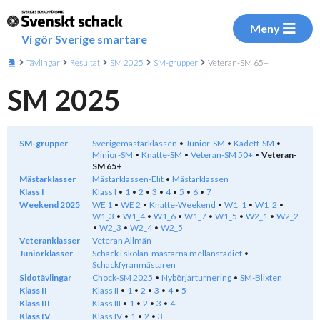
Meny
Vi gör Sverige smartare
Tävlingar
Resultat
SM 2025
SM-grupper
Veteran-SM 65+
SM 2025
SM-grupper
Sverigemästarklassen
Junior-SM
Kadett-SM
Minior-SM
Knatte-SM
Veteran-SM 50+
Veteran-
SM 65+
Mästarklasser
Mästarklassen-Elit
Mästarklassen
Klass I
Klass I
1
2
3
4
5
6
7
Weekend 2025
WE 1
WE 2
Knatte-Weekend
W1_1
W1_2
W1_3
W1_4
W1_6
W1_7
W1_5
W2_1
W2_2
W2_3
W2_4
W2_5
Veteranklasser
Veteran Allmän
Juniorklasser
Schack i skolan-mästarna mellanstadiet
Schackfyranmästaren
Sidotävlingar
Chock-SM 2025
Nybörjarturnering
SM-Blixten
Klass II
Klass II
1
2
3
4
5
Klass III
Klass III
1
2
3
4
Klass IV
Klass IV
1
2
3