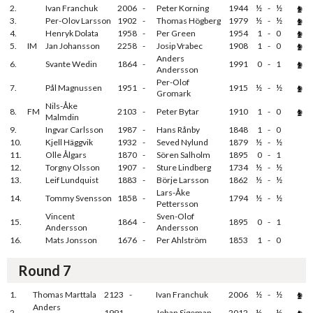
2.
Ivan Franchuk
2006
-
Peter Korning
1944
½
-
½
3.
Per-Olov Larsson
1902
-
Thomas Högberg
1979
½
-
½
4.
Henryk Dolata
1958
-
Per Green
1954
1
-
0
5.
IM
Jan Johansson
2258
-
Josip Vrabec
1908
1
-
0
Anders
6.
Svante Wedin
1864
-
1991
0
-
1
Andersson
Per-Olof
7.
Pål Magnussen
1951
-
1915
½
-
½
Gromark
Nils-Åke
8.
FM
2103
-
Peter Bytar
1910
1
-
0
Malmdin
9.
Ingvar Carlsson
1987
-
Hans Rånby
1848
1
-
0
10.
Kjell Häggvik
1932
-
Seved Nylund
1879
½
-
½
11.
Olle Ålgars
1870
-
Sören Salholm
1895
0
-
1
12.
Torgny Olsson
1907
-
Sture Lindberg
1734
½
-
½
13.
Leif Lundquist
1883
-
Börje Larsson
1862
½
-
½
Lars-Åke
14.
Tommy Svensson
1858
-
1794
½
-
½
Pettersson
Vincent
Sven-Olof
15.
1864
-
1895
0
-
1
Andersson
Andersson
16.
Mats Jonsson
1676
-
Per Ahlström
1853
1
-
0
Round 7
1.
Thomas Marttala
2123
-
Ivan Franchuk
2006
½
-
½
Anders
2.
1991
-
Johan Sigeman
2012
½
-
½