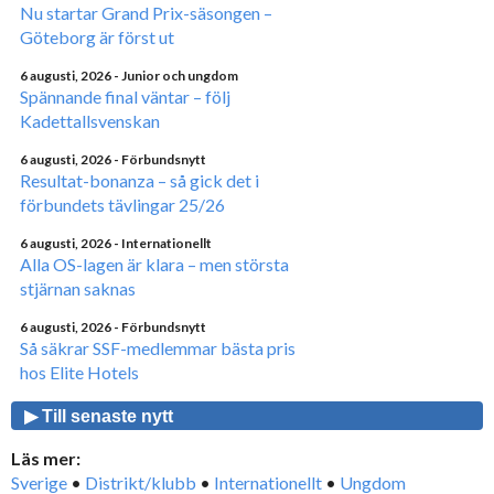
Nu startar Grand Prix-säsongen –
Göteborg är först ut
6 augusti, 2026
- Junior och ungdom
Spännande final väntar – följ
Kadettallsvenskan
6 augusti, 2026
- Förbundsnytt
Resultat-bonanza – så gick det i
förbundets tävlingar 25/26
6 augusti, 2026
- Internationellt
Alla OS-lagen är klara – men största
stjärnan saknas
6 augusti, 2026
- Förbundsnytt
Så säkrar SSF-medlemmar bästa pris
hos Elite Hotels
▶ Till senaste nytt
Läs mer:
Sverige
•
Distrikt/klubb
•
Internationellt
•
Ungdom