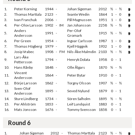
1.
Peter Korning
1944
-
Johan Sigeman
2012
½
-
½
2.
Thomas Marttala
2123
-
Svante Wedin
1864
1
-
0
3.
Ivan Franchuk
2006
-
Pål Magnussen
1951
1
-
0
4.
Per-Olov Larsson
1902
-
IM
Jan Johansson
2258
½
-
½
Anders
Per-Olof
5.
1991
-
1915
½
-
½
Andersson
Gromark
6.
Per Green
1954
-
Ingvar Carlsson
1987
1
-
0
7.
Thomas Högberg
1979
-
Kjell Häggvik
1932
1
-
0
8.
Josip Vrabec
1908
-
FM
Nils-Åke Malmdin
2103
½
-
½
Lars-Åke
9.
1794
-
Henryk Dolata
1958
0
-
1
Pettersson
10.
Hans Rånby
1848
-
Olle Ålgars
1870
½
-
½
Vincent
11.
1864
-
Peter Bytar
1910
0
-
1
Andersson
12.
Börje Larsson
1862
-
Torgny Olsson
1907
½
-
½
Sven-Olof
13.
1895
-
Seved Nylund
1879
0
-
1
Andersson
14.
Sture Lindberg
1734
-
Sören Salholm
1895
½
-
½
15.
Per Ahlström
1853
-
Leif Lundquist
1883
0
-
1
16.
Mats Jonsson
1676
-
Tommy Svensson
1858
0
-
1
Round 6
1.
Johan Sigeman
2012
-
Thomas Marttala
2123
½
-
½