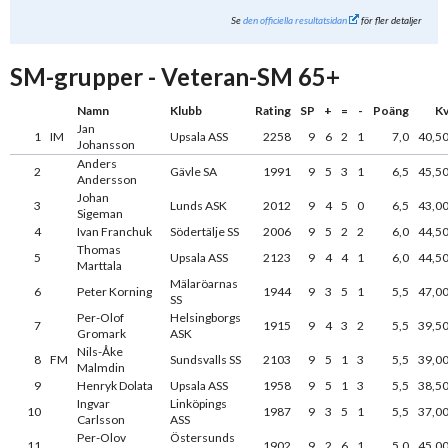
Se
den officiella resultatsidan
för fler detaljer
SM-grupper - Veteran-SM 65+
Namn
Klubb
Rating
SP
+
=
-
Poäng
K
Jan
1
IM
Upsala ASS
2258
9
6
2
1
7,0
40,5
Johansson
Anders
2
Gävle SA
1991
9
5
3
1
6,5
45,5
Andersson
Johan
3
Lunds ASK
2012
9
4
5
0
6,5
43,0
Sigeman
4
Ivan Franchuk
Södertälje SS
2006
9
5
2
2
6,0
44,5
Thomas
5
Upsala ASS
2123
9
4
4
1
6,0
44,5
Marttala
Mälaröarnas
6
Peter Korning
1944
9
3
5
1
5,5
47,0
SS
Per-Olof
Helsingborgs
7
1915
9
4
3
2
5,5
39,5
Gromark
ASK
Nils-Åke
8
FM
Sundsvalls SS
2103
9
5
1
3
5,5
39,0
Malmdin
9
Henryk Dolata
Upsala ASS
1958
9
5
1
3
5,5
38,5
Ingvar
Linköpings
10
1987
9
3
5
1
5,5
37,0
Carlsson
ASS
Per-Olov
Östersunds
11
1902
9
2
6
1
5,0
45,0