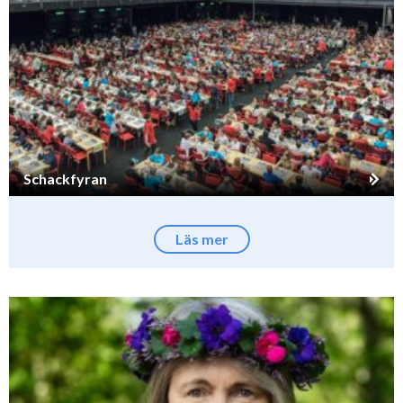
Schackfyran
Läs mer