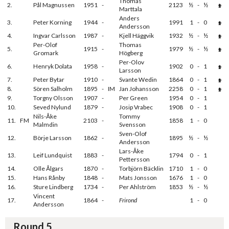
Thomas
2.
Pål Magnussen
1951
-
2123
½
-
½
Marttala
Anders
3.
Peter Korning
1944
-
1991
1
-
0
Andersson
4.
Ingvar Carlsson
1987
-
Kjell Häggvik
1932
½
-
½
Per-Olof
Thomas
5.
1915
-
1979
½
-
½
Gromark
Högberg
Per-Olov
6.
Henryk Dolata
1958
-
1902
0
-
1
Larsson
7.
Peter Bytar
1910
-
Svante Wedin
1864
0
-
1
8.
Sören Salholm
1895
-
IM
Jan Johansson
2258
0
-
1
9.
Torgny Olsson
1907
-
Per Green
1954
0
-
1
10.
Seved Nylund
1879
-
Josip Vrabec
1908
0
-
1
Nils-Åke
Tommy
11.
FM
2103
-
1858
1
-
0
Malmdin
Svensson
Sven-Olof
12.
Börje Larsson
1862
-
1895
½
-
½
Andersson
Lars-Åke
13.
Leif Lundquist
1883
-
1794
0
-
1
Pettersson
14.
Olle Ålgars
1870
-
Torbjörn Bäcklin
1710
1
-
0
15.
Hans Rånby
1848
-
Mats Jonsson
1676
1
-
0
16.
Sture Lindberg
1734
-
Per Ahlström
1853
½
-
½
Vincent
17.
1864
-
Frirond
1
-
0
Andersson
Round 5