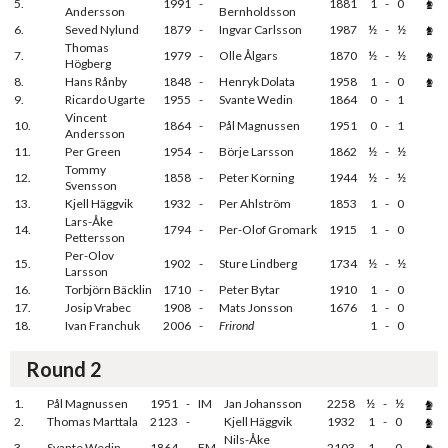
5.
1991
-
1881
1
-
0
Andersson
Bernholdsson
6.
Seved Nylund
1879
-
Ingvar Carlsson
1987
½
-
½
Thomas
7.
1979
-
Olle Ålgars
1870
½
-
½
Högberg
8.
Hans Rånby
1848
-
Henryk Dolata
1958
1
-
0
9.
Ricardo Ugarte
1955
-
Svante Wedin
1864
0
-
1
Vincent
10.
1864
-
Pål Magnussen
1951
0
-
1
Andersson
11.
Per Green
1954
-
Börje Larsson
1862
½
-
½
Tommy
12.
1858
-
Peter Korning
1944
½
-
½
Svensson
13.
Kjell Häggvik
1932
-
Per Ahlström
1853
1
-
0
Lars-Åke
14.
1794
-
Per-Olof Gromark
1915
1
-
0
Pettersson
Per-Olov
15.
1902
-
Sture Lindberg
1734
½
-
½
Larsson
16.
Torbjörn Bäcklin
1710
-
Peter Bytar
1910
1
-
0
17.
Josip Vrabec
1908
-
Mats Jonsson
1676
1
-
0
18.
Ivan Franchuk
2006
-
Frirond
1
-
0
Round 2
1.
Pål Magnussen
1951
-
IM
Jan Johansson
2258
½
-
½
2.
Thomas Marttala
2123
-
Kjell Häggvik
1932
1
-
0
Nils-Åke
3.
Svante Wedin
1864
-
FM
2103
1
-
0