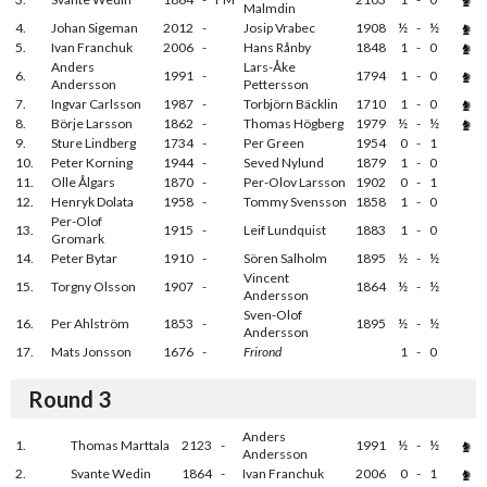
Malmdin
4.
Johan Sigeman
2012
-
Josip Vrabec
1908
½
-
½
5.
Ivan Franchuk
2006
-
Hans Rånby
1848
1
-
0
Anders
Lars-Åke
6.
1991
-
1794
1
-
0
Andersson
Pettersson
7.
Ingvar Carlsson
1987
-
Torbjörn Bäcklin
1710
1
-
0
8.
Börje Larsson
1862
-
Thomas Högberg
1979
½
-
½
9.
Sture Lindberg
1734
-
Per Green
1954
0
-
1
10.
Peter Korning
1944
-
Seved Nylund
1879
1
-
0
11.
Olle Ålgars
1870
-
Per-Olov Larsson
1902
0
-
1
12.
Henryk Dolata
1958
-
Tommy Svensson
1858
1
-
0
Per-Olof
13.
1915
-
Leif Lundquist
1883
1
-
0
Gromark
14.
Peter Bytar
1910
-
Sören Salholm
1895
½
-
½
Vincent
15.
Torgny Olsson
1907
-
1864
½
-
½
Andersson
Sven-Olof
16.
Per Ahlström
1853
-
1895
½
-
½
Andersson
17.
Mats Jonsson
1676
-
Frirond
1
-
0
Round 3
Anders
1.
Thomas Marttala
2123
-
1991
½
-
½
Andersson
2.
Svante Wedin
1864
-
Ivan Franchuk
2006
0
-
1