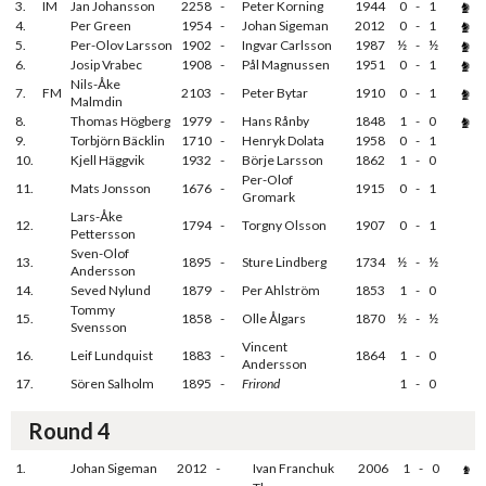
3.
IM
Jan Johansson
2258
-
Peter Korning
1944
0
-
1
4.
Per Green
1954
-
Johan Sigeman
2012
0
-
1
5.
Per-Olov Larsson
1902
-
Ingvar Carlsson
1987
½
-
½
6.
Josip Vrabec
1908
-
Pål Magnussen
1951
0
-
1
Nils-Åke
7.
FM
2103
-
Peter Bytar
1910
0
-
1
Malmdin
8.
Thomas Högberg
1979
-
Hans Rånby
1848
1
-
0
9.
Torbjörn Bäcklin
1710
-
Henryk Dolata
1958
0
-
1
10.
Kjell Häggvik
1932
-
Börje Larsson
1862
1
-
0
Per-Olof
11.
Mats Jonsson
1676
-
1915
0
-
1
Gromark
Lars-Åke
12.
1794
-
Torgny Olsson
1907
0
-
1
Pettersson
Sven-Olof
13.
1895
-
Sture Lindberg
1734
½
-
½
Andersson
14.
Seved Nylund
1879
-
Per Ahlström
1853
1
-
0
Tommy
15.
1858
-
Olle Ålgars
1870
½
-
½
Svensson
Vincent
16.
Leif Lundquist
1883
-
1864
1
-
0
Andersson
17.
Sören Salholm
1895
-
Frirond
1
-
0
Round 4
1.
Johan Sigeman
2012
-
Ivan Franchuk
2006
1
-
0