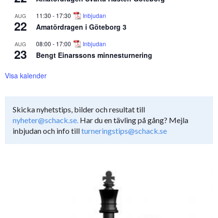
11:30
-
17:30
Inbjudan
AUG
22
Amatördragen i Göteborg 3
08:00
-
17:00
Inbjudan
AUG
23
Bengt Einarssons minnesturnering
Visa kalender
Skicka nyhetstips, bilder och resultat till
nyheter@schack.se.
Har du en tävling på gång? Mejla
inbjudan och info till
turneringstips@schack.se