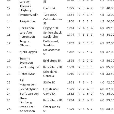
Larsson
SS
Thomas
12
Gävle SA
1979
9
3
4
2
5,0
40,0
Högberg
13
Svante Wedin
Tyresö SK
1864
9
4
1
4
4,5
43,0
Oskarshamns
14
Josip Vrabec
1908
9
3
3
3
4,5
40,0
SS
15
Per Green
Örgryte SK
1954
9
4
1
4
4,5
39,5
Lars-Åke
Seniorschack
16
1794
9
3
3
3
4,5
38,5
Pettersson
Stockholm
Torgny
En Passant,
17
1907
9
3
3
3
4,5
37,0
Olsson
Svedala
Mälaröarnas
18
Kjell Häggvik
1932
9
2
5
2
4,5
37,0
SS
Tommy
19
Eskilstuna SK
1858
9
2
5
2
4,5
36,5
Svensson
20
Leif Lundquist
Kristallens SK
1883
9
3
3
3
4,5
35,0
Schack 78,
21
Peter Bytar
1910
9
3
3
3
4,5
33,5
Uppsala
Pål
22
Säffle SK
1951
9
2
4
3
4,0
42,5
Magnussen
23
Seved Nylund
Upsala ASS
1879
9
2
4
3
4,0
37,0
24
Börje Larsson
Gävle SA
1862
9
1
6
2
4,0
36,0
Sture
25
Kristallens SK
1734
9
1
6
2
4,0
33,5
Lindberg
Sven-Olof
Östersunds
26
1895
9
1
6
2
4,0
33,0
Andersson
SS