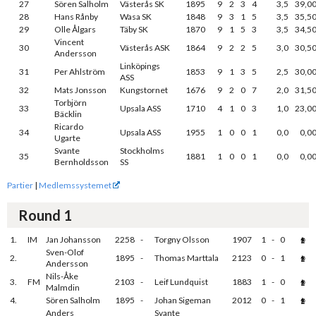
27
Sören Salholm
Västerås SK
1895
9
2
3
4
3,5
39,0
28
Hans Rånby
Wasa SK
1848
9
3
1
5
3,5
35,5
29
Olle Ålgars
Täby SK
1870
9
1
5
3
3,5
34,5
Vincent
30
Västerås ASK
1864
9
2
2
5
3,0
30,5
Andersson
Linköpings
31
Per Ahlström
1853
9
1
3
5
2,5
30,0
ASS
32
Mats Jonsson
Kungstornet
1676
9
2
0
7
2,0
31,5
Torbjörn
33
Upsala ASS
1710
4
1
0
3
1,0
23,0
Bäcklin
Ricardo
34
Upsala ASS
1955
1
0
0
1
0,0
0,0
Ugarte
Svante
Stockholms
35
1881
1
0
0
1
0,0
0,0
Bernholdsson
SS
Partier
|
Medlemssystemet
Round 1
1.
IM
Jan Johansson
2258
-
Torgny Olsson
1907
1
-
0
Sven-Olof
2.
1895
-
Thomas Marttala
2123
0
-
1
Andersson
Nils-Åke
3.
FM
2103
-
Leif Lundquist
1883
1
-
0
Malmdin
4.
Sören Salholm
1895
-
Johan Sigeman
2012
0
-
1
Anders
Svante