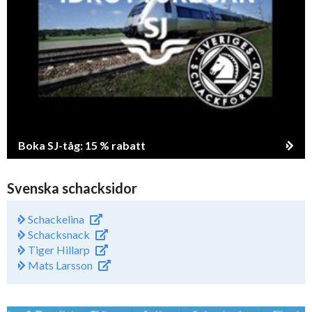
Boka SJ-tåg: 15 % rabatt
Svenska schacksidor
Schackelina
Schacksnack
Tiger Hillarp
Mats Larsson