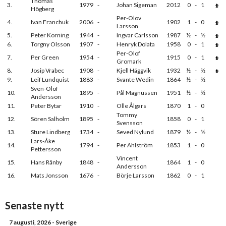
Thomas
3.
1979
-
Johan Sigeman
2012
0
-
1
Högberg
Per-Olov
4.
Ivan Franchuk
2006
-
1902
1
-
0
Larsson
5.
Peter Korning
1944
-
Ingvar Carlsson
1987
½
-
½
6.
Torgny Olsson
1907
-
Henryk Dolata
1958
0
-
1
Per-Olof
7.
Per Green
1954
-
1915
0
-
1
Gromark
8.
Josip Vrabec
1908
-
Kjell Häggvik
1932
½
-
½
9.
Leif Lundquist
1883
-
Svante Wedin
1864
½
-
½
Sven-Olof
10.
1895
-
Pål Magnussen
1951
½
-
½
Andersson
11.
Peter Bytar
1910
-
Olle Ålgars
1870
1
-
0
Tommy
12.
Sören Salholm
1895
-
1858
0
-
1
Svensson
13.
Sture Lindberg
1734
-
Seved Nylund
1879
½
-
½
Lars-Åke
14.
1794
-
Per Ahlström
1853
1
-
0
Pettersson
Vincent
15.
Hans Rånby
1848
-
1864
1
-
0
Andersson
16.
Mats Jonsson
1676
-
Börje Larsson
1862
0
-
1
Senaste nytt
7 augusti, 2026
- Sverige