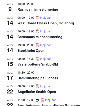
13:00
-
22:00
AUG
9
Rasmus minnesturnering
08:00
-
17:00
Inbjudan
AUG
14
West Coast Chess Open, Göteborg
16:00
-
19:00
Inbjudan
AUG
14
Carnstams minnesturnering
19:00
-
23:00
Inbjudan
AUG
14
Stockholm Open
09:30
-
16:30
Inbjudan
AUG
15
Västerbottens Snabb-DM
18:30
-
20:00
AUG
17
Damturnering på Lichess
08:00
-
17:00
Inbjudan
AUG
22
Ängelholm Snabb Open
11:30
-
17:30
Inbjudan
AUG
22
Amatördragen Svarta Hästen Göteborg