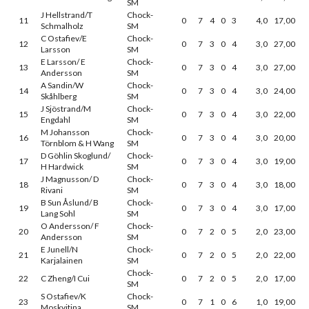
SM
J Hellstrand/T
Chock-
11
0
7
4
0
3
4,0
17,00
Schmalholz
SM
C Ostafiev/E
Chock-
12
0
7
3
0
4
3,0
27,00
Larsson
SM
E Larsson/ E
Chock-
13
0
7
3
0
4
3,0
27,00
Andersson
SM
A Sandin/W
Chock-
14
0
7
3
0
4
3,0
24,00
Skåhlberg
SM
J Sjöstrand/M
Chock-
15
0
7
3
0
4
3,0
22,00
Engdahl
SM
M Johansson
Chock-
16
0
7
3
0
4
3,0
20,00
Törnblom & H Wang
SM
D Göhlin Skoglund/
Chock-
17
0
7
3
0
4
3,0
19,00
H Hardwick
SM
J Magnusson/ D
Chock-
18
0
7
3
0
4
3,0
18,00
Rivani
SM
B Sun Åslund/ B
Chock-
19
0
7
3
0
4
3,0
17,00
Lang Sohl
SM
O Andersson/ F
Chock-
20
0
7
2
0
5
2,0
23,00
Andersson
SM
E Junell/N
Chock-
21
0
7
2
0
5
2,0
22,00
Karjalainen
SM
Chock-
22
C Zheng/I Cui
0
7
2
0
5
2,0
17,00
SM
S Ostafiev/K
Chock-
23
0
7
1
0
6
1,0
19,00
Moskvitina
SM