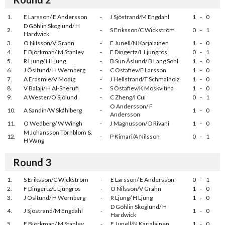
1.
E Larsson/ E Andersson
-
J Sjöstrand/M Engdahl
1
-
0
D Göhlin Skoglund/ H
2.
-
S Eriksson/C Wickström
0
-
1
Hardwick
3.
O Nilsson/V Grahn
-
E Junell/N Karjalainen
1
-
0
4.
F Björkman/ M Stanley
-
F Dingertz/L Ljungros
0
-
1
5.
R Ljung/ H Ljung
-
B Sun Åslund/ B Lang Sohl
1
-
0
6.
J Ösltund/ H Wernberg
-
C Ostafiev/E Larsson
1
-
0
7.
A Erasmie/V Modig
-
J Hellstrand/T Schmalholz
1
-
0
8.
V Balaji/ H Al-Sherufi
-
S Ostafiev/K Moskvitina
1
-
0
9.
A Wester/O Sjölund
-
C Zheng/I Cui
0
-
1
O Andersson/ F
10.
A Sandin/W Skåhlberg
-
1
-
0
Andersson
11.
O Wedberg/ W Wingh
-
J Magnusson/ D Rivani
1
-
0
M Johansson Törnblom &
12.
-
P Kimari/A Nilsson
0
-
1
H Wang
Round 3
1.
S Eriksson/C Wickström
-
E Larsson/ E Andersson
0
-
1
2.
F Dingertz/L Ljungros
-
O Nilsson/V Grahn
1
-
0
3.
J Ösltund/ H Wernberg
-
R Ljung/ H Ljung
1
-
0
D Göhlin Skoglund/ H
4.
J Sjöstrand/M Engdahl
-
1
-
0
Hardwick
5.
F Björkman/ M Stanley
-
E Junell/N Karjalainen
1
-
0