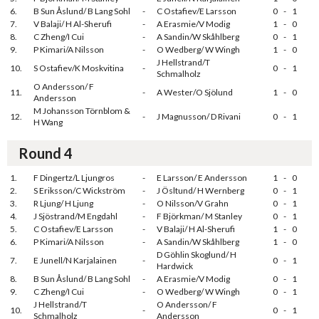
6.
B Sun Åslund/ B Lang Sohl
-
C Ostafiev/E Larsson
0
-
1
7.
V Balaji/ H Al-Sherufi
-
A Erasmie/V Modig
1
-
0
8.
C Zheng/I Cui
-
A Sandin/W Skåhlberg
0
-
1
9.
P Kimari/A Nilsson
-
O Wedberg/ W Wingh
1
-
0
J Hellstrand/T
10.
S Ostafiev/K Moskvitina
-
0
-
1
Schmalholz
O Andersson/ F
11.
-
A Wester/O Sjölund
1
-
0
Andersson
M Johansson Törnblom &
12.
-
J Magnusson/ D Rivani
0
-
1
H Wang
Round 4
1.
F Dingertz/L Ljungros
-
E Larsson/ E Andersson
1
-
0
2.
S Eriksson/C Wickström
-
J Ösltund/ H Wernberg
0
-
1
3.
R Ljung/ H Ljung
-
O Nilsson/V Grahn
0
-
1
4.
J Sjöstrand/M Engdahl
-
F Björkman/ M Stanley
0
-
1
5.
C Ostafiev/E Larsson
-
V Balaji/ H Al-Sherufi
1
-
0
6.
P Kimari/A Nilsson
-
A Sandin/W Skåhlberg
1
-
0
D Göhlin Skoglund/ H
7.
E Junell/N Karjalainen
-
0
-
1
Hardwick
8.
B Sun Åslund/ B Lang Sohl
-
A Erasmie/V Modig
0
-
1
9.
C Zheng/I Cui
-
O Wedberg/ W Wingh
0
-
1
J Hellstrand/T
O Andersson/ F
10.
-
0
-
1
Schmalholz
Andersson