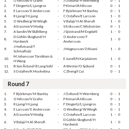
1.
O Nilsson/V Grahn
-
J Ösltund/ H Wernberg
0
-
1
2.
F Dingertz/L Ljungros
-
P Kimari/A Nilsson
0
-
1
3.
E Larsson/ E Andersson
-
F Björkman/ M Stanley
0
-
1
4.
R Ljung/ H Ljung
-
C Ostafiev/E Larsson
1
-
0
5.
O Wedberg/ W Wingh
-
V Balaji/ H Al-Sherufi
1
-
0
6.
A Erasmie/V Modig
-
S Eriksson/C Wickström
0
-
1
7.
A Sandin/W Skåhlberg
-
J Sjöstrand/M Engdahl
1
-
0
D Göhlin Skoglund/ H
O Andersson/ F
8.
-
1
-
0
Hardwick
Andersson
J Hellstrand/T
9.
-
J Magnusson/ D Rivani
1
-
0
Schmalholz
M Johansson Törnblom &
10.
-
E Junell/N Karjalainen
1
-
0
H Wang
11.
B Sun Åslund/ B Lang Sohl
-
A Wester/O Sjölund
0
-
1
12.
S Ostafiev/K Moskvitina
-
C Zheng/I Cui
0
-
1
Round 7
1.
F Björkman/ M Stanley
-
J Ösltund/ H Wernberg
0
-
1
2.
O Nilsson/V Grahn
-
P Kimari/A Nilsson
0
-
1
3.
R Ljung/ H Ljung
-
F Dingertz/L Ljungros
0
-
1
4.
E Larsson/ E Andersson
-
O Wedberg/ W Wingh
0
-
1
5.
A Erasmie/V Modig
-
C Ostafiev/E Larsson
1
-
0
D Göhlin Skoglund/ H
6.
V Balaji/ H Al-Sherufi
-
1
-
0
Hardwick