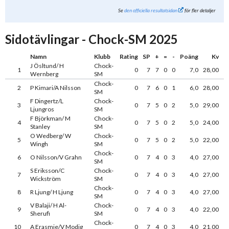
Se
den officiella resultatsidan
för fler detaljer
Sidotävlingar - Chock-SM 2025
Namn
Klubb
Rating
SP
+
=
-
Poäng
Kv
J Ösltund/ H
Chock-
1
0
7
7
0
0
7,0
28,00
Wernberg
SM
Chock-
2
P Kimari/A Nilsson
0
7
6
0
1
6,0
28,00
SM
F Dingertz/L
Chock-
3
0
7
5
0
2
5,0
29,00
Ljungros
SM
F Björkman/ M
Chock-
4
0
7
5
0
2
5,0
24,00
Stanley
SM
O Wedberg/ W
Chock-
5
0
7
5
0
2
5,0
22,00
Wingh
SM
Chock-
6
O Nilsson/V Grahn
0
7
4
0
3
4,0
27,00
SM
S Eriksson/C
Chock-
7
0
7
4
0
3
4,0
27,00
Wickström
SM
Chock-
8
R Ljung/ H Ljung
0
7
4
0
3
4,0
27,00
SM
V Balaji/ H Al-
Chock-
9
0
7
4
0
3
4,0
22,00
Sherufi
SM
Chock-
10
A Erasmie/V Modig
0
7
4
0
3
4,0
21,00