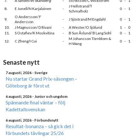
7.
A Sandin/W Skåhlberg
-
S Eriksson/C Wickström
0
-
1
J Hellstrand/T
8.
E Junell/N Karjalainen
-
0
-
1
Schmalholz
O Andersson/ F
9.
-
J Sjöstrand/M Engdahl
0
-
1
Andersson
10.
J Magnusson/ D Rivani
-
A Wester/O Sjölund
1
-
0
11.
S Ostafiev/K Moskvitina
-
B Sun Åslund/ B Lang Sohl
0
-
1
M Johansson Törnblom &
12.
C Zheng/I Cui
-
0
-
1
H Wang
Senaste nytt
7 augusti, 2026
- Sverige
Nu startar Grand Prix-säsongen –
Göteborg är först ut
6 augusti, 2026
- Junior och ungdom
Spännande final väntar – följ
Kadettallsvenskan
6 augusti, 2026
- Förbundsnytt
Resultat-bonanza – så gick det i
förbundets tävlingar 25/26