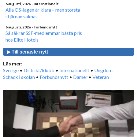
6 augusti, 2026
- Internationellt
Alla OS-lagen är klara – men största
stjärnan saknas
6 augusti, 2026
- Förbundsnytt
Så säkrar SSF-medlemmar bästa pris
hos Elite Hotels
▶ Till senaste nytt
Läs mer:
Sverige
•
Distrikt/klubb
•
Internationellt
•
Ungdom
Schack i skolan
•
Förbundsnytt
•
Damer
•
Veteran