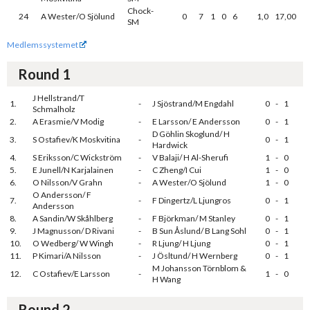
Chock-
24
A Wester/O Sjölund
0
7
1
0
6
1,0
17,00
SM
Medlemssystemet
Round 1
J Hellstrand/T
1.
-
J Sjöstrand/M Engdahl
0
-
1
Schmalholz
2.
A Erasmie/V Modig
-
E Larsson/ E Andersson
0
-
1
D Göhlin Skoglund/ H
3.
S Ostafiev/K Moskvitina
-
0
-
1
Hardwick
4.
S Eriksson/C Wickström
-
V Balaji/ H Al-Sherufi
1
-
0
5.
E Junell/N Karjalainen
-
C Zheng/I Cui
1
-
0
6.
O Nilsson/V Grahn
-
A Wester/O Sjölund
1
-
0
O Andersson/ F
7.
-
F Dingertz/L Ljungros
0
-
1
Andersson
8.
A Sandin/W Skåhlberg
-
F Björkman/ M Stanley
0
-
1
9.
J Magnusson/ D Rivani
-
B Sun Åslund/ B Lang Sohl
0
-
1
10.
O Wedberg/ W Wingh
-
R Ljung/ H Ljung
0
-
1
11.
P Kimari/A Nilsson
-
J Ösltund/ H Wernberg
0
-
1
M Johansson Törnblom &
12.
C Ostafiev/E Larsson
-
1
-
0
H Wang
Round 2