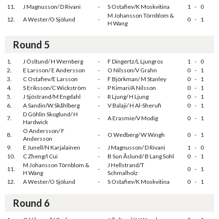
11.
J Magnusson/ D Rivani
-
S Ostafiev/K Moskvitina
1
-
0
M Johansson Törnblom &
12.
A Wester/O Sjölund
-
0
-
1
H Wang
Round 5
1.
J Ösltund/ H Wernberg
-
F Dingertz/L Ljungros
1
-
0
2.
E Larsson/ E Andersson
-
O Nilsson/V Grahn
0
-
1
3.
C Ostafiev/E Larsson
-
F Björkman/ M Stanley
0
-
1
4.
S Eriksson/C Wickström
-
P Kimari/A Nilsson
0
-
1
5.
J Sjöstrand/M Engdahl
-
R Ljung/ H Ljung
0
-
1
6.
A Sandin/W Skåhlberg
-
V Balaji/ H Al-Sherufi
0
-
1
D Göhlin Skoglund/ H
7.
-
A Erasmie/V Modig
0
-
1
Hardwick
O Andersson/ F
8.
-
O Wedberg/ W Wingh
0
-
1
Andersson
9.
E Junell/N Karjalainen
-
J Magnusson/ D Rivani
1
-
0
10.
C Zheng/I Cui
-
B Sun Åslund/ B Lang Sohl
0
-
1
M Johansson Törnblom &
J Hellstrand/T
11.
-
0
-
1
H Wang
Schmalholz
12.
A Wester/O Sjölund
-
S Ostafiev/K Moskvitina
0
-
1
Round 6