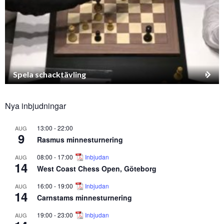
Spela schacktävling
Nya inbjudningar
13:00
-
22:00
AUG
9
Rasmus minnesturnering
08:00
-
17:00
Inbjudan
AUG
14
West Coast Chess Open, Göteborg
16:00
-
19:00
Inbjudan
AUG
14
Carnstams minnesturnering
19:00
-
23:00
Inbjudan
AUG