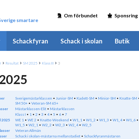
Om förbundet
Sponsring
 Sverige smartare
r
Schackfyran
Schack i skolan
Butik
r
Resultat
SM 2025
Klass III
3
2025
per
Sverigemästarklassen
Junior-SM
Kadett-SM
Minior-SM
Knatte-SM
SM 50+
Veteran-SM 65+
asser
Mästarklassen-Elit
Mästarklassen
Klass I
1
2
3
4
5
6
7
 2025
WE 1
WE 2
Knatte-Weekend
W1_1
W1_2
W1_3
W1_4
W1_6
W1_5
W2_1
W2_2
W2_3
W2_4
W2_5
lasser
Veteran Allmän
sser
Schack i skolan-mästarna mellanstadiet
Schackfyranmästaren