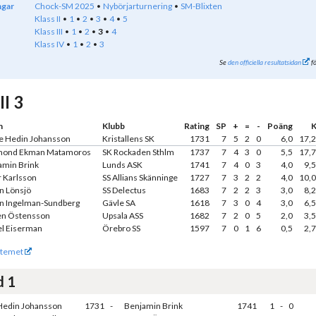
ngar
Chock-SM 2025
Nybörjarturnering
SM-Blixten
Klass II
1
2
3
4
5
Klass III
1
2
3
4
Klass IV
1
2
3
Se
den officiella resultatsidan
fö
II 3
n
Klubb
Rating
SP
+
=
-
Poäng
K
e Hedin Johansson
Kristallens SK
1731
7
5
2
0
6,0
17,
ond Ekman Matamoros
SK Rockaden Sthlm
1737
7
4
3
0
5,5
17,
amin Brink
Lunds ASK
1741
7
4
0
3
4,0
9,
r Karlsson
SS Allians Skänninge
1727
7
3
2
2
4,0
10,
n Lönsjö
SS Delectus
1683
7
2
2
3
3,0
8,
n Ingelman-Sundberg
Gävle SA
1618
7
3
0
4
3,0
6,
en Östensson
Upsala ASS
1682
7
2
0
5
2,0
3,
el Eiserman
Örebro SS
1597
7
0
1
6
0,5
2,
temet
d 1
Hedin Johansson
1731
-
Benjamin Brink
1741
1
-
0