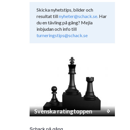
Skicka nyhetstips, bilder och
resultat till
nyheter@schack.se.
Har
du en tävling på gång? Mejla
inbjudan och info till
turneringstips@schack.se
Svenska ratingtoppen
Schack på gång