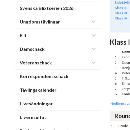
Sidotävli
Svenska Blixtserien 2026
Klass II
Klass III
Klass IV
Ungdomstävlingar
Elit
Klass I
Damschack
Nam
1
Frod
Veteranschack
2
Desm
3
Benj
4
Pete
Korrespondensschack
5
Håka
6
Simo
7
Jörg
Tävlingskalender
8
Dani
Livesändningar
Medlemssys
Roun
Liveresultat
1.
Frode 