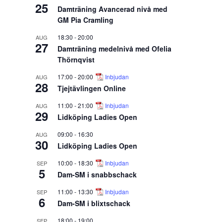
25
Damträning Avancerad nivå med
GM Pia Cramling
18:30
-
20:00
AUG
27
Damträning medelnivå med Ofelia
Thörnqvist
17:00
-
20:00
Inbjudan
AUG
28
Tjejtävlingen Online
11:00
-
21:00
Inbjudan
AUG
29
Lidköping Ladies Open
09:00
-
16:30
AUG
30
Lidköping Ladies Open
10:00
-
18:30
Inbjudan
SEP
5
Dam-SM i snabbschack
11:00
-
13:30
Inbjudan
SEP
6
Dam-SM i blixtschack
18:00
-
19:00
SEP