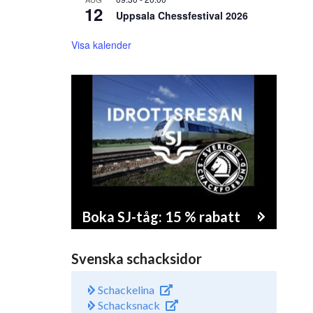
12
Uppsala Chessfestival 2026
Visa kalender
Boka SJ-tåg: 15 % rabatt
Svenska schacksidor
Schackelina
Schacksnack