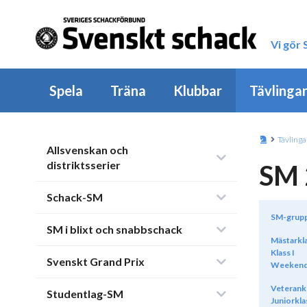
Vi gör
Spela
Träna
Klubbar
Tävlinga
Tävlinga
Allsvenskan och
distriktsserier
SM 
Schack-SM
SM-grup
SM i blixt och snabbschack
Mästarkl
Klass I
Svenskt Grand Prix
Weekend
Veterank
Studentlag-SM
Juniorkla