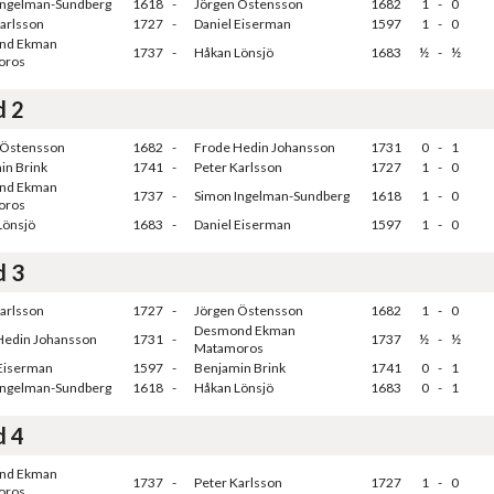
Ingelman-Sundberg
1618
-
Jörgen Östensson
1682
1
-
0
arlsson
1727
-
Daniel Eiserman
1597
1
-
0
nd Ekman
1737
-
Håkan Lönsjö
1683
½
-
½
oros
d 2
 Östensson
1682
-
Frode Hedin Johansson
1731
0
-
1
in Brink
1741
-
Peter Karlsson
1727
1
-
0
nd Ekman
1737
-
Simon Ingelman-Sundberg
1618
1
-
0
oros
Lönsjö
1683
-
Daniel Eiserman
1597
1
-
0
d 3
arlsson
1727
-
Jörgen Östensson
1682
1
-
0
Desmond Ekman
Hedin Johansson
1731
-
1737
½
-
½
Matamoros
 Eiserman
1597
-
Benjamin Brink
1741
0
-
1
Ingelman-Sundberg
1618
-
Håkan Lönsjö
1683
0
-
1
d 4
nd Ekman
1737
-
Peter Karlsson
1727
1
-
0
oros