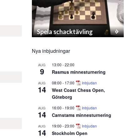
Spela schacktävling
Nya inbjudningar
13:00
-
22:00
AUG
9
Rasmus minnesturnering
08:00
-
17:00
Inbjudan
AUG
14
West Coast Chess Open,
Göteborg
16:00
-
19:00
Inbjudan
AUG
14
Carnstams minnesturnering
19:00
-
23:00
Inbjudan
AUG
14
Stockholm Open