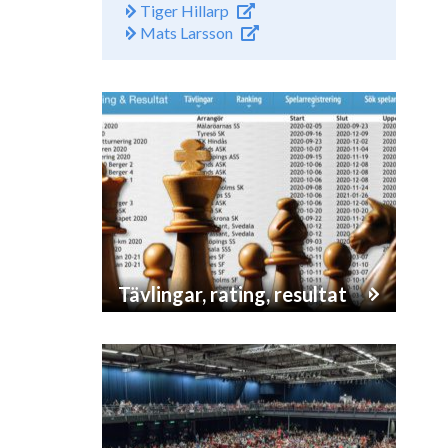
Tiger Hillarp
Mats Larsson
Tävlingar, rating, resultat