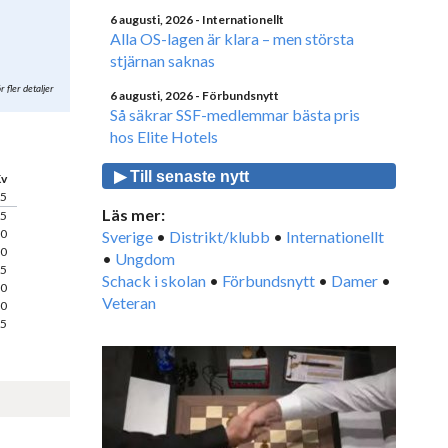
6 augusti, 2026
- Internationellt
Alla OS-lagen är klara – men största
stjärnan saknas
r fler detaljer
6 augusti, 2026
- Förbundsnytt
Så säkrar SSF-medlemmar bästa pris
hos Elite Hotels
▶ Till senaste nytt
v
25
Läs mer:
75
50
Sverige
•
Distrikt/klubb
•
Internationellt
00
•
Ungdom
25
Schack i skolan
•
Förbundsnytt
•
Damer
•
50
Veteran
50
75