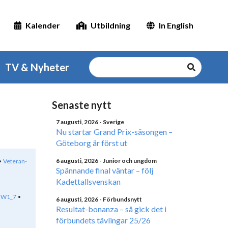
Kalender
Utbildning
In English
TV & Nyheter
Senaste nytt
7 augusti, 2026
- Sverige
Nu startar Grand Prix-säsongen –
Göteborg är först ut
6 augusti, 2026
- Junior och ungdom
Veteran-
Spännande final väntar – följ
Kadettallsvenskan
W1_7
6 augusti, 2026
- Förbundsnytt
Resultat-bonanza – så gick det i
förbundets tävlingar 25/26