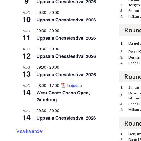
9
Uppsala Chessfestival 2026
2.
Jörgen
3.
Simon 
09:30
-
20:00
AUG
10
4.
Håkan 
Uppsala Chessfestival 2026
Roun
09:30
-
20:00
AUG
11
Uppsala Chessfestival 2026
1.
Daniel
09:30
-
20:00
AUG
2.
Peter K
12
Uppsala Chessfestival 2026
3.
Benjam
4.
Frode 
09:30
-
20:00
AUG
13
Uppsala Chessfestival 2026
Roun
08:00
-
17:00
Inbjudan
AUG
1.
Simon 
14
West Coast Chess Open,
Desmo
2.
Matam
Göteborg
3.
Frode 
4.
Håkan 
09:30
-
20:00
AUG
14
Uppsala Chessfestival 2026
Roun
Visa kalender
1.
Benjam
2.
Daniel