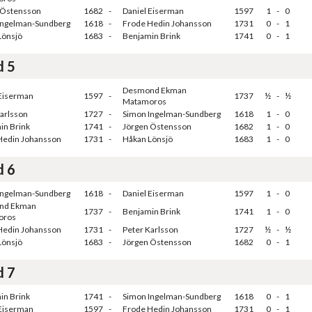
 Östensson
1682
-
Daniel Eiserman
1597
1
-
0
Ingelman-Sundberg
1618
-
Frode Hedin Johansson
1731
0
-
1
Lönsjö
1683
-
Benjamin Brink
1741
0
-
1
d 5
Desmond Ekman
 Eiserman
1597
-
1737
½
-
½
Matamoros
arlsson
1727
-
Simon Ingelman-Sundberg
1618
1
-
0
in Brink
1741
-
Jörgen Östensson
1682
1
-
0
Hedin Johansson
1731
-
Håkan Lönsjö
1683
1
-
0
d 6
Ingelman-Sundberg
1618
-
Daniel Eiserman
1597
1
-
0
nd Ekman
1737
-
Benjamin Brink
1741
1
-
0
oros
Hedin Johansson
1731
-
Peter Karlsson
1727
½
-
½
Lönsjö
1683
-
Jörgen Östensson
1682
0
-
1
d 7
in Brink
1741
-
Simon Ingelman-Sundberg
1618
0
-
1
 Eiserman
1597
-
Frode Hedin Johansson
1731
0
-
1