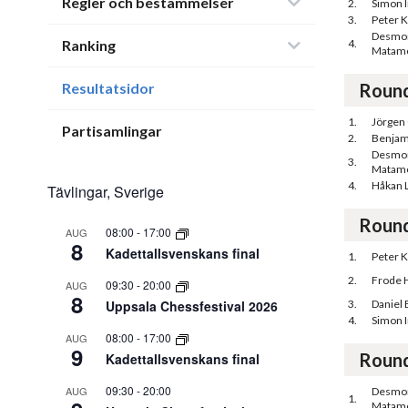
Regler och bestämmelser
2.
Simon 
3.
Peter K
Desmo
Ranking
4.
Matam
Resultatsidor
Roun
1.
Jörgen
Partisamlingar
2.
Benjam
Desmo
3.
Matam
4.
Håkan 
Tävlingar, Sverige
Roun
08:00
-
17:00
AUG
8
Kadettallsvenskans final
1.
Peter K
2.
Frode 
09:30
-
20:00
AUG
8
Uppsala Chessfestival 2026
3.
Daniel
4.
Simon 
08:00
-
17:00
AUG
9
Roun
Kadettallsvenskans final
09:30
-
20:00
AUG
Desmo
1.
Matam