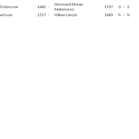
Desmond Ekman
 Östensson
1682
-
1737
0
-
1
Matamoros
arlsson
1727
-
Håkan Lönsjö
1683
½
-
½