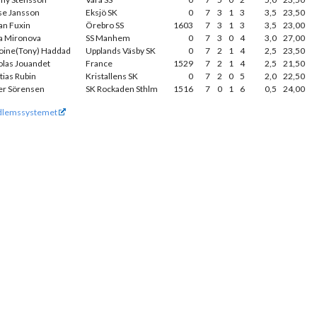
se Jansson
Eksjö SK
0
7
3
1
3
3,5
23,50
an Fuxin
Örebro SS
1603
7
3
1
3
3,5
23,00
a Mironova
SS Manhem
0
7
3
0
4
3,0
27,00
oine(Tony) Haddad
Upplands Väsby SK
0
7
2
1
4
2,5
23,50
olas Jouandet
France
1529
7
2
1
4
2,5
21,50
tias Rubin
Kristallens SK
0
7
2
0
5
2,0
22,50
er Sörensen
SK Rockaden Sthlm
1516
7
0
1
6
0,5
24,00
lemssystemet