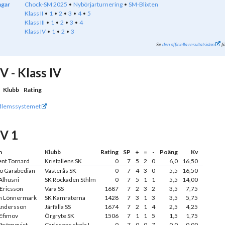
ngar
Chock-SM 2025
Nybörjarturnering
SM-Blixten
Klass II
1
2
3
4
5
Klass III
1
2
3
4
Klass IV
1
2
3
Se
den officiella resultatsidan
fö
IV - Klass IV
Klubb
Rating
lemssystemet
IV 1
n
Klubb
Rating
SP
+
=
-
Poäng
Kv
ent Tornard
Kristallens SK
0
7
5
2
0
6,0
16,50
o Garabedian
Västerås SK
0
7
4
3
0
5,5
16,50
Alhusni
SK Rockaden Sthlm
0
7
5
1
1
5,5
14,00
 Ericsson
Vara SS
1687
7
2
3
2
3,5
7,75
 Lönnermark
SK Kamraterna
1428
7
3
1
3
3,5
5,75
Andersson
Järfälla SS
1674
7
2
1
4
2,5
4,25
 Efimov
Örgryte SK
1506
7
1
1
5
1,5
1,75
Strömqvist
Carlssons skola L
0
7
0
0
7
0,0
0,00