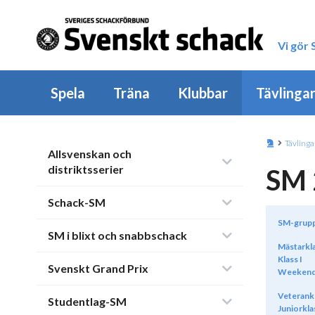
Vi gör
Spela
Träna
Klubbar
Tävlinga
Tävlinga
Allsvenskan och
distriktsserier
SM 
Schack-SM
SM-grup
SM i blixt och snabbschack
Mästarkl
Klass I
Svenskt Grand Prix
Weekend
Veterank
Studentlag-SM
Juniorkla