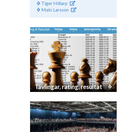
Tiger Hillarp
Mats Larsson
Tävlingar, rating, resultat