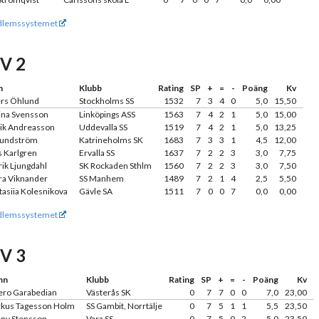
lemssystemet
IV 2
n
Klubb
Rating
SP
+
=
-
Poäng
Kv
rs Öhlund
Stockholms SS
1532
7
3
4
0
5,0
15,50
tina Svensson
Linköpings ASS
1563
7
4
2
1
5,0
15,00
ik Andreasson
Uddevalla SS
1519
7
4
2
1
5,0
13,25
Lundström
Katrineholms SK
1683
7
3
3
1
4,5
12,00
s Karlgren
Ervalla SS
1637
7
2
2
3
3,0
7,75
ik Ljungdahl
SK Rockaden Sthlm
1560
7
2
2
3
3,0
7,50
ra Viknander
SS Manhem
1489
7
2
1
4
2,5
5,50
asiia Kolesnikova
Gävle SA
1511
7
0
0
7
0,0
0,00
lemssystemet
IV 3
mn
Klubb
Rating
SP
+
=
-
Poäng
Kv
ro Garabedian
Västerås SK
0
7
7
0
0
7,0
23,00
kus Tagesson Holm
SS Gambit, Norrtälje
0
7
5
1
1
5,5
23,50
ny Stensson
Vara SS
0
7
5
0
2
5,0
23,50