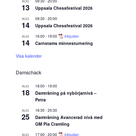
09:30
-
20:00
AUG
13
Uppsala Chessfestival 2026
09:30
-
20:00
AUG
14
Uppsala Chessfestival 2026
16:00
-
19:00
Inbjudan
AUG
14
Carnstams minnesturnering
Visa kalender
Damschack
18:00
-
19:00
AUG
18
Damträning på nybörjarnivå –
Petra
18:30
-
20:30
AUG
25
Damträning Avancerad nivå med
GM Pia Cramling
17:00
-
20:00
Inbjudan
AUG