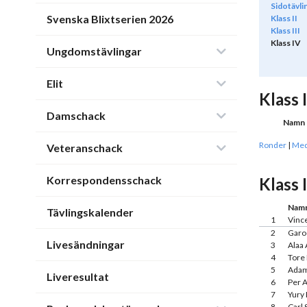
Sidotävli
Svenska Blixtserien 2026
Klass II
Klass III
Klass IV
Ungdomstävlingar
Elit
Klass 
Damschack
Namn
Ronder
|
Med
Veteranschack
Korrespondensschack
Klass 
Nam
Tävlingskalender
1
Vinc
2
Garo
Livesändningar
3
Alaa 
4
Tore
5
Adam
Liveresultat
6
Per 
7
Yury
8
Carl 