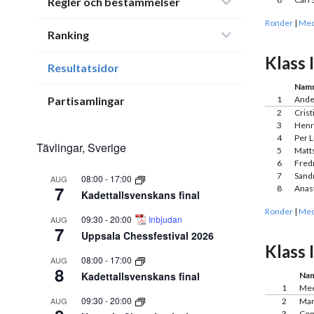
Regler och bestämmelser
Ronder
|
Med
Ranking
Klass 
Resultatsidor
Nam
Partisamlingar
1
Ande
2
Cris
3
Henr
4
Per 
Tävlingar, Sverige
5
Matt
6
Fredr
7
Sand
08:00
-
17:00
AUG
7
8
Anast
Kadettallsvenskans final
Ronder
|
Med
09:30
-
20:00
Inbjudan
AUG
7
Uppsala Chessfestival 2026
Klass 
08:00
-
17:00
AUG
8
Kadettallsvenskans final
Na
1
Mee
09:30
-
20:00
AUG
2
Mar
3
Con