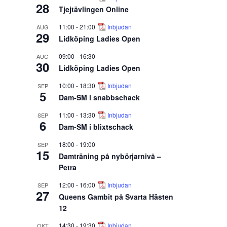
28
Tjejtävlingen Online
11:00
-
21:00
Inbjudan
AUG
29
Lidköping Ladies Open
09:00
-
16:30
AUG
30
Lidköping Ladies Open
10:00
-
18:30
Inbjudan
SEP
5
Dam-SM i snabbschack
11:00
-
13:30
Inbjudan
SEP
6
Dam-SM i blixtschack
18:00
-
19:00
SEP
15
Damträning på nybörjarnivå –
Petra
12:00
-
16:00
Inbjudan
SEP
27
Queens Gambit på Svarta Hästen
12
14:30
-
19:30
Inbjudan
OKT