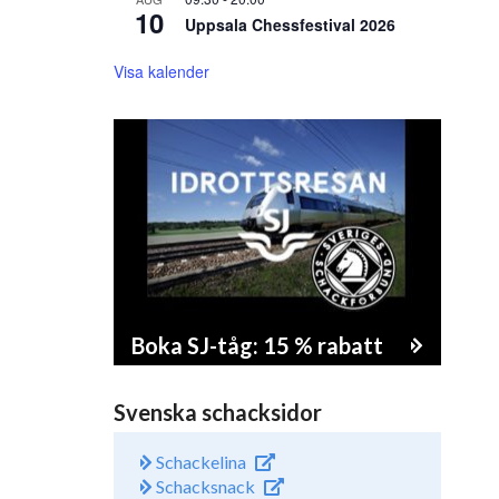
10
Uppsala Chessfestival 2026
Visa kalender
Boka SJ-tåg: 15 % rabatt
Svenska schacksidor
Schackelina
Schacksnack