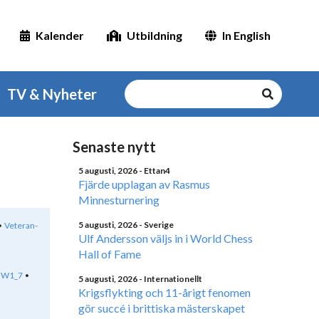
Kalender
Utbildning
In English
TV & Nyheter
Senaste nytt
5 augusti, 2026
- Ettan4
Fjärde upplagan av Rasmus
Minnesturnering
5 augusti, 2026
- Sverige
Veteran-
Ulf Andersson väljs in i World Chess
Hall of Fame
W1_7
5 augusti, 2026
- Internationellt
Krigsflykting och 11-årigt fenomen
gör succé i brittiska mästerskapet