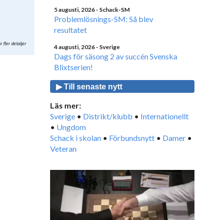
5 augusti, 2026
- Schack-SM
Problemlösnings-SM: Så blev
resultatet
r fler detaljer
4 augusti, 2026
- Sverige
Dags för säsong 2 av succén Svenska
Blixtserien!
▶ Till senaste nytt
Läs mer:
Sverige
•
Distrikt/klubb
•
Internationellt
•
Ungdom
Schack i skolan
•
Förbundsnytt
•
Damer
•
Veteran