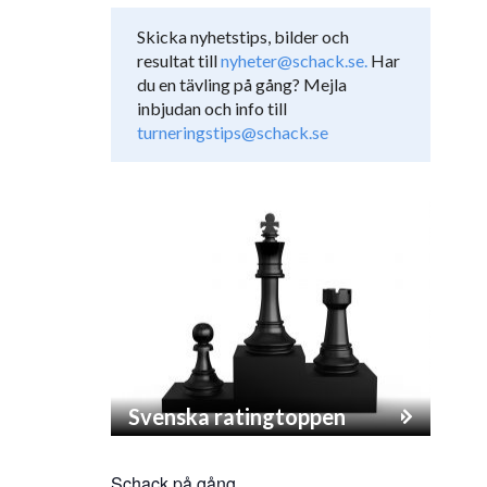
Skicka nyhetstips, bilder och
resultat till
nyheter@schack.se.
Har
du en tävling på gång? Mejla
inbjudan och info till
turneringstips@schack.se
Svenska ratingtoppen
Schack på gång