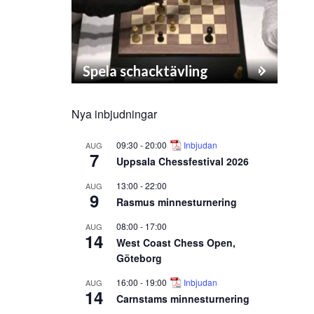
Spela schacktävling
Nya inbjudningar
09:30
-
20:00
Inbjudan
AUG
7
Uppsala Chessfestival 2026
13:00
-
22:00
AUG
9
Rasmus minnesturnering
08:00
-
17:00
AUG
14
West Coast Chess Open,
Göteborg
16:00
-
19:00
Inbjudan
AUG
14
Carnstams minnesturnering