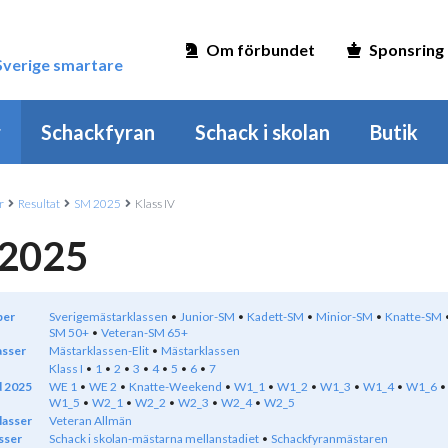
Om förbundet
Sponsring
 Sverige smartare
r
Schackfyran
Schack i skolan
Butik
r
Resultat
SM 2025
Klass IV
2025
per
Sverigemästarklassen
Junior-SM
Kadett-SM
Minior-SM
Knatte-SM
SM 50+
Veteran-SM 65+
asser
Mästarklassen-Elit
Mästarklassen
Klass I
1
2
3
4
5
6
7
 2025
WE 1
WE 2
Knatte-Weekend
W1_1
W1_2
W1_3
W1_4
W1_6
W1_5
W2_1
W2_2
W2_3
W2_4
W2_5
lasser
Veteran Allmän
sser
Schack i skolan-mästarna mellanstadiet
Schackfyranmästaren