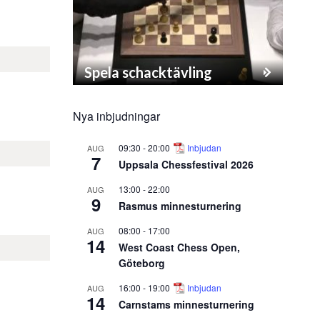
Spela schacktävling
Nya inbjudningar
09:30
-
20:00
Inbjudan
AUG
7
Uppsala Chessfestival 2026
13:00
-
22:00
AUG
9
Rasmus minnesturnering
08:00
-
17:00
AUG
14
West Coast Chess Open,
Göteborg
16:00
-
19:00
Inbjudan
AUG
14
Carnstams minnesturnering