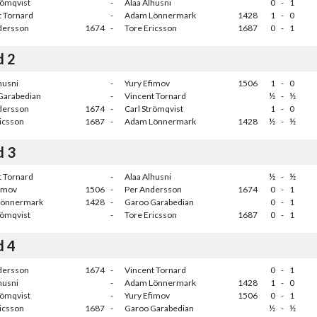
römqvist
-
Alaa Alhusni
0
-
1
t Tornard
-
Adam Lönnermark
1428
1
-
0
dersson
1674
-
Tore Ericsson
1687
0
-
1
d 2
husni
-
Yury Efimov
1506
1
-
0
Garabedian
-
Vincent Tornard
½
-
½
dersson
1674
-
Carl Strömqvist
1
-
0
icsson
1687
-
Adam Lönnermark
1428
½
-
½
d 3
t Tornard
-
Alaa Alhusni
½
-
½
fimov
1506
-
Per Andersson
1674
0
-
1
Lönnermark
1428
-
Garoo Garabedian
0
-
1
römqvist
-
Tore Ericsson
1687
0
-
1
d 4
dersson
1674
-
Vincent Tornard
0
-
1
husni
-
Adam Lönnermark
1428
1
-
0
römqvist
-
Yury Efimov
1506
0
-
1
icsson
1687
-
Garoo Garabedian
½
-
½