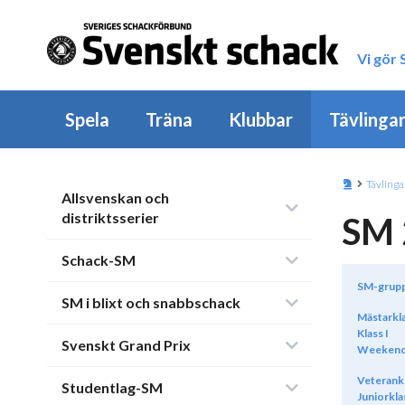
Vi gör
Spela
Träna
Klubbar
Tävlinga
Tävlinga
Allsvenskan och
distriktsserier
SM 
Schack-SM
SM-grup
SM i blixt och snabbschack
Mästarkl
Klass I
Svenskt Grand Prix
Weekend
Veterank
Studentlag-SM
Juniorkla