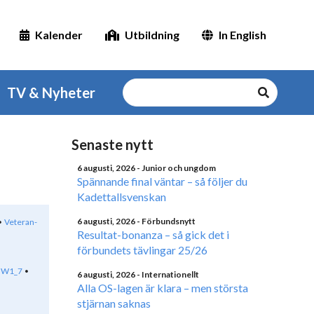
Kalender
Utbildning
In English
TV & Nyheter
Senaste nytt
6 augusti, 2026
- Junior och ungdom
Spännande final väntar – så följer du
Kadettallsvenskan
6 augusti, 2026
- Förbundsnytt
Veteran-
Resultat-bonanza – så gick det i
förbundets tävlingar 25/26
W1_7
6 augusti, 2026
- Internationellt
Alla OS-lagen är klara – men största
stjärnan saknas