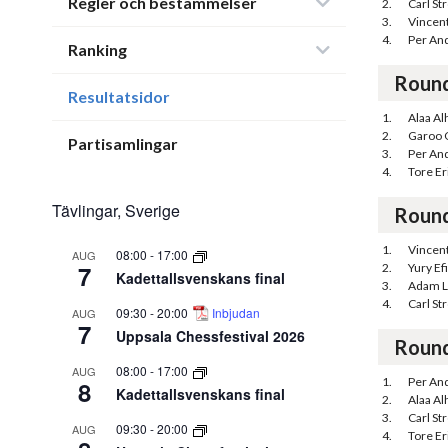
Regler och bestämmelser
2.
Carl St
3.
Vincen
4.
Per An
Ranking
Roun
Resultatsidor
1.
Alaa Al
2.
Garoo 
Partisamlingar
3.
Per An
4.
Tore Er
Tävlingar, Sverige
Roun
1.
Vincen
08:00
-
17:00
AUG
7
2.
Yury E
Kadettallsvenskans final
3.
Adam 
4.
Carl St
09:30
-
20:00
Inbjudan
AUG
7
Uppsala Chessfestival 2026
Roun
08:00
-
17:00
AUG
1.
Per An
8
Kadettallsvenskans final
2.
Alaa Al
3.
Carl St
09:30
-
20:00
AUG
4.
Tore Er