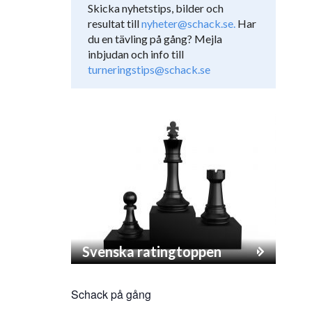
Skicka nyhetstips, bilder och
resultat till
nyheter@schack.se.
Har
du en tävling på gång? Mejla
inbjudan och info till
turneringstips@schack.se
Svenska ratingtoppen
Schack på gång