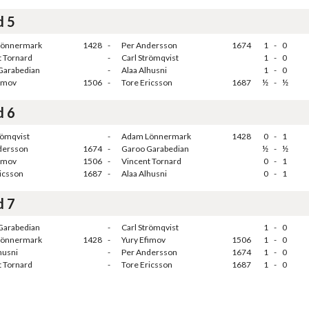
d 5
Lönnermark
1428
-
Per Andersson
1674
1
-
0
t Tornard
-
Carl Strömqvist
1
-
0
Garabedian
-
Alaa Alhusni
1
-
0
fimov
1506
-
Tore Ericsson
1687
½
-
½
d 6
römqvist
-
Adam Lönnermark
1428
0
-
1
dersson
1674
-
Garoo Garabedian
½
-
½
fimov
1506
-
Vincent Tornard
0
-
1
icsson
1687
-
Alaa Alhusni
0
-
1
d 7
Garabedian
-
Carl Strömqvist
1
-
0
Lönnermark
1428
-
Yury Efimov
1506
1
-
0
husni
-
Per Andersson
1674
1
-
0
t Tornard
-
Tore Ericsson
1687
1
-
0