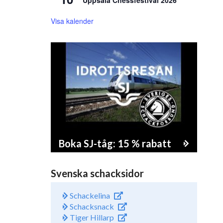
Uppsala Chessfestival 2026
Visa kalender
Boka SJ-tåg: 15 % rabatt
Svenska schacksidor
Schackelina
Schacksnack
Tiger Hillarp