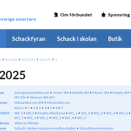
Om förbundet
Sponsring
 Sverige smartare
r
Schackfyran
Schack i skolan
Butik
r
Resultat
SM 2025
Klass IV
1
2025
per
Sverigemästarklassen
Junior-SM
Kadett-SM
Minior-SM
Knatte-SM
SM 50+
Veteran-SM 65+
asser
Mästarklassen-Elit
Mästarklassen
Klass I
1
2
3
4
5
6
7
 2025
WE 1
WE 2
Knatte-Weekend
W1_1
W1_2
W1_3
W1_4
W1_6
W1_5
W2_1
W2_2
W2_3
W2_4
W2_5
lasser
Veteran Allmän
sser
Schack i skolan-mästarna mellanstadiet
Schackfyranmästaren