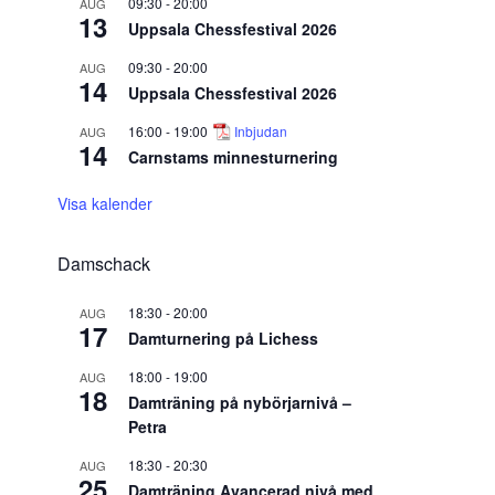
09:30
-
20:00
AUG
13
Uppsala Chessfestival 2026
09:30
-
20:00
AUG
14
Uppsala Chessfestival 2026
16:00
-
19:00
Inbjudan
AUG
14
Carnstams minnesturnering
Visa kalender
Damschack
18:30
-
20:00
AUG
17
Damturnering på Lichess
18:00
-
19:00
AUG
18
Damträning på nybörjarnivå –
Petra
18:30
-
20:30
AUG
25
Damträning Avancerad nivå med