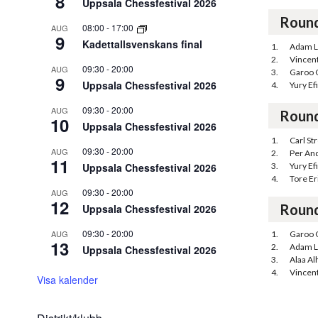
8
Uppsala Chessfestival 2026
Roun
08:00
-
17:00
AUG
9
Kadettallsvenskans final
1.
Adam 
2.
Vincen
09:30
-
20:00
AUG
3.
Garoo 
9
Uppsala Chessfestival 2026
4.
Yury E
09:30
-
20:00
AUG
Roun
10
Uppsala Chessfestival 2026
1.
Carl St
09:30
-
20:00
AUG
2.
Per An
11
Uppsala Chessfestival 2026
3.
Yury E
4.
Tore Er
09:30
-
20:00
AUG
12
Roun
Uppsala Chessfestival 2026
09:30
-
20:00
AUG
1.
Garoo 
13
2.
Adam 
Uppsala Chessfestival 2026
3.
Alaa Al
4.
Vincen
Visa kalender