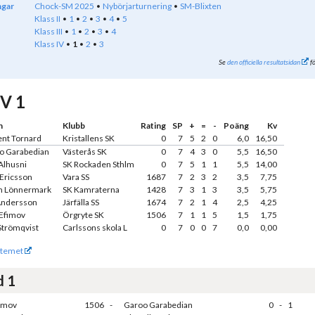
ngar
Chock-SM 2025
Nybörjarturnering
SM-Blixten
Klass II
1
2
3
4
5
Klass III
1
2
3
4
Klass IV
1
2
3
Se
den officiella resultatsidan
fö
IV 1
n
Klubb
Rating
SP
+
=
-
Poäng
Kv
ent Tornard
Kristallens SK
0
7
5
2
0
6,0
16,50
o Garabedian
Västerås SK
0
7
4
3
0
5,5
16,50
Alhusni
SK Rockaden Sthlm
0
7
5
1
1
5,5
14,00
 Ericsson
Vara SS
1687
7
2
3
2
3,5
7,75
 Lönnermark
SK Kamraterna
1428
7
3
1
3
3,5
5,75
Andersson
Järfälla SS
1674
7
2
1
4
2,5
4,25
 Efimov
Örgryte SK
1506
7
1
1
5
1,5
1,75
Strömqvist
Carlssons skola L
0
7
0
0
7
0,0
0,00
temet
d 1
fimov
1506
-
Garoo Garabedian
0
-
1