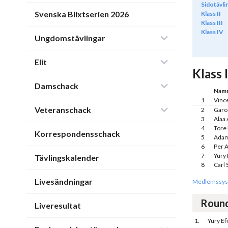
Sidotävli
Svenska Blixtserien 2026
Klass II
Klass III
Klass IV
Ungdomstävlingar
Elit
Klass 
Damschack
Nam
1
Vinc
Veteranschack
2
Garo
3
Alaa 
4
Tore
Korrespondensschack
5
Adam
6
Per 
7
Yury
Tävlingskalender
8
Carl 
Livesändningar
Medlemssys
Roun
Liveresultat
1.
Yury E