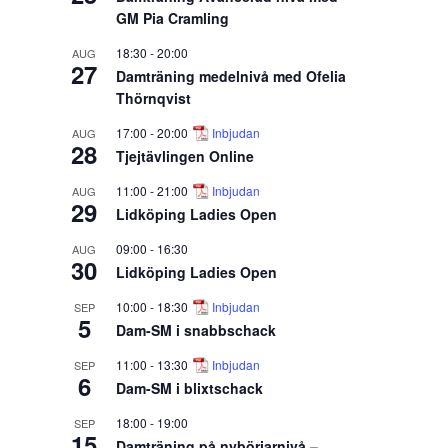
GM Pia Cramling
18:30
-
20:00
AUG
27
Damträning medelnivå med Ofelia
Thörnqvist
17:00
-
20:00
Inbjudan
AUG
28
Tjejtävlingen Online
11:00
-
21:00
Inbjudan
AUG
29
Lidköping Ladies Open
09:00
-
16:30
AUG
30
Lidköping Ladies Open
10:00
-
18:30
Inbjudan
SEP
5
Dam-SM i snabbschack
11:00
-
13:30
Inbjudan
SEP
6
Dam-SM i blixtschack
18:00
-
19:00
SEP
15
Damträning på nybörjarnivå –