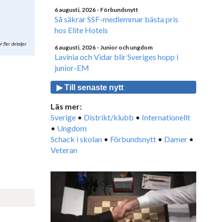
6 augusti, 2026
- Förbundsnytt
Så säkrar SSF-medlemmar bästa pris
hos Elite Hotels
r fler detaljer
6 augusti, 2026
- Junior och ungdom
Lavinia och Vidar blir Sveriges hopp i
junior-EM
▶ Till senaste nytt
Läs mer:
Sverige
•
Distrikt/klubb
•
Internationellt
•
Ungdom
Schack i skolan
•
Förbundsnytt
•
Damer
•
Veteran