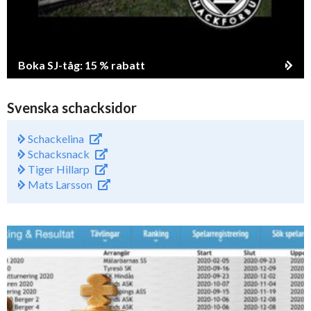
Boka SJ-tåg: 15 % rabatt
Svenska schacksidor
Schackelina
Schacksnack
Tiger Hillarp
Mats Larsson