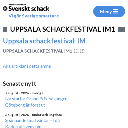
Meny
Vi gör Sverige smartare
UPPSALA SCHACKFESTIVAL IM1
Uppsala schackfestival: IM
UPPSALA SCHACKFESTIVAL IM1
10.15:
Alla artiklar i detta ämne
Senaste nytt
7 augusti, 2026
- Sverige
Nu startar Grand Prix-säsongen –
Göteborg är först ut
6 augusti, 2026
- Junior och ungdom
Spännande final väntar – följ
Kadettallsvenskan