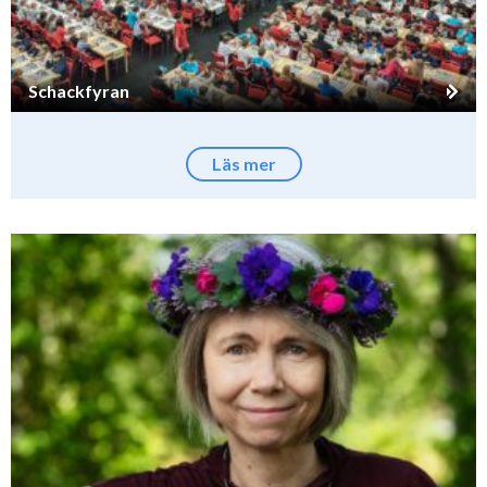
Schackfyran
Läs mer