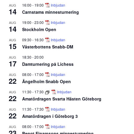
16:00
-
19:00
Inbjudan
AUG
14
Carnstams minnesturnering
19:00
-
23:00
Inbjudan
AUG
14
Stockholm Open
09:30
-
16:30
Inbjudan
AUG
15
Västerbottens Snabb-DM
18:30
-
20:00
AUG
17
Damturnering på Lichess
08:00
-
17:00
Inbjudan
AUG
22
Ängelholm Snabb Open
11:30
-
17:30
Inbjudan
AUG
22
Amatördragen Svarta Hästen Göteborg
11:30
-
17:30
Inbjudan
AUG
22
Amatördragen i Göteborg 3
08:00
-
17:00
Inbjudan
AUG
23
Bengt Einarssons minnesturnering