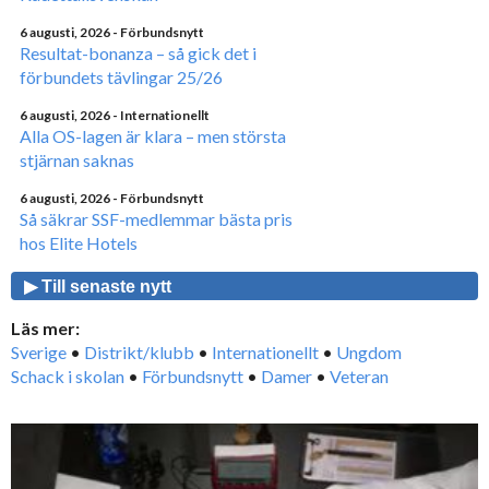
6 augusti, 2026
- Förbundsnytt
Resultat-bonanza – så gick det i
förbundets tävlingar 25/26
6 augusti, 2026
- Internationellt
Alla OS-lagen är klara – men största
stjärnan saknas
6 augusti, 2026
- Förbundsnytt
Så säkrar SSF-medlemmar bästa pris
hos Elite Hotels
▶ Till senaste nytt
Läs mer:
Sverige
•
Distrikt/klubb
•
Internationellt
•
Ungdom
Schack i skolan
•
Förbundsnytt
•
Damer
•
Veteran