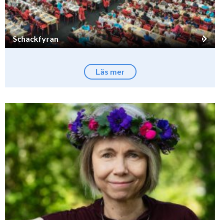
Schackfyran
Läs mer