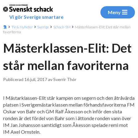
Meny
Vi gör Sverige smartare
TV & Nyheter
Sverige
Schack-SM
Mästerklassen-Elit: Det står mellan
favoriterna
Mästerklassen-Elit: Det
står mellan favoriterna
Publicerad 16 juli, 2017 av Sverrir Thór
I Mästarklassen-Elit står kampen om segern och den åtråvärda
platsen i Sverigemästarklassen mellan förhandsfavoriterna FM
Oskar von Bahr och GM Ralf Åkesson och inför den sista
ronden är det fördel von Bahr som i åttonde ronden vann över
IM Jan Johansson samtidigt som Åkesson spelade remi mot
IM Axel Ornstein.