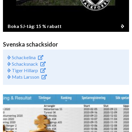
Boka SJ-tåg: 15 % rabatt
Svenska schacksidor
Schackelina
Schacksnack
Tiger Hillarp
Mats Larsson