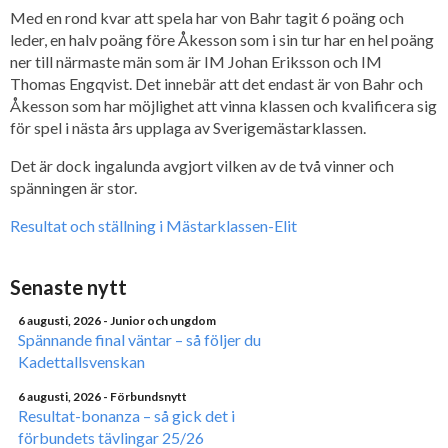
Med en rond kvar att spela har von Bahr tagit 6 poäng och
leder, en halv poäng före Åkesson som i sin tur har en hel poäng
ner till närmaste män som är IM Johan Eriksson och IM
Thomas Engqvist. Det innebär att det endast är von Bahr och
Åkesson som har möjlighet att vinna klassen och kvalificera sig
för spel i nästa års upplaga av Sverigemästarklassen.
Det är dock ingalunda avgjort vilken av de två vinner och
spänningen är stor.
Resultat och ställning i Mästarklassen-Elit
Senaste nytt
6 augusti, 2026
- Junior och ungdom
Spännande final väntar – så följer du
Kadettallsvenskan
6 augusti, 2026
- Förbundsnytt
Resultat-bonanza – så gick det i
förbundets tävlingar 25/26