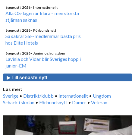
6 augusti, 2026
- Internationellt
Alla OS-lagen är klara – men största
stjärnan saknas
6 augusti, 2026
- Förbundsnytt
Så säkrar SSF-medlemmar bästa pris
hos Elite Hotels
6 augusti, 2026
- Junior och ungdom
Lavinia och Vidar blir Sveriges hopp i
junior-EM
▶ Till senaste nytt
Läs mer:
Sverige
•
Distrikt/klubb
•
Internationellt
•
Ungdom
Schack i skolan
•
Förbundsnytt
•
Damer
•
Veteran