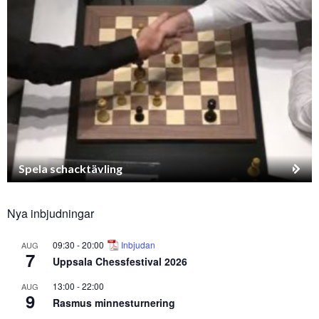
Spela schacktävling
Nya inbjudningar
09:30
-
20:00
Inbjudan
AUG
7
Uppsala Chessfestival 2026
13:00
-
22:00
AUG
9
Rasmus minnesturnering