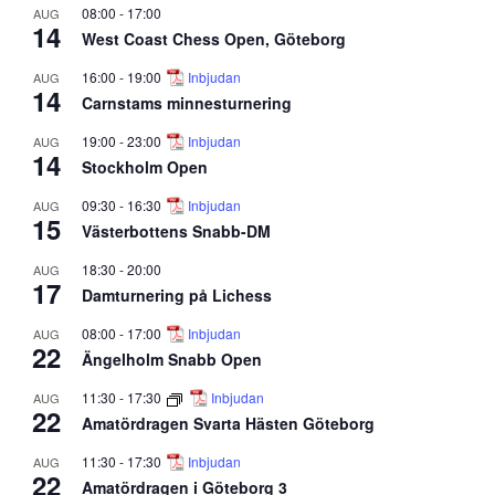
08:00
-
17:00
AUG
14
West Coast Chess Open, Göteborg
16:00
-
19:00
Inbjudan
AUG
14
Carnstams minnesturnering
19:00
-
23:00
Inbjudan
AUG
14
Stockholm Open
09:30
-
16:30
Inbjudan
AUG
15
Västerbottens Snabb-DM
18:30
-
20:00
AUG
17
Damturnering på Lichess
08:00
-
17:00
Inbjudan
AUG
22
Ängelholm Snabb Open
11:30
-
17:30
Inbjudan
AUG
22
Amatördragen Svarta Hästen Göteborg
11:30
-
17:30
Inbjudan
AUG
22
Amatördragen i Göteborg 3