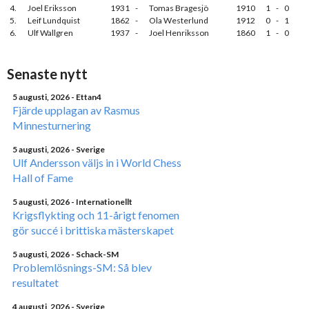
4.
Joel Eriksson
1931
-
Tomas Bragesjö
1910
1
-
0
5.
Leif Lundquist
1862
-
Ola Westerlund
1912
0
-
1
6.
Ulf Wallgren
1937
-
Joel Henriksson
1860
1
-
0
Senaste nytt
5 augusti, 2026
- Ettan4
Fjärde upplagan av Rasmus
Minnesturnering
5 augusti, 2026
- Sverige
Ulf Andersson väljs in i World Chess
Hall of Fame
5 augusti, 2026
- Internationellt
Krigsflykting och 11-årigt fenomen
gör succé i brittiska mästerskapet
5 augusti, 2026
- Schack-SM
Problemlösnings-SM: Så blev
resultatet
4 augusti, 2026
- Sverige