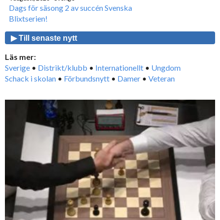
Dags för säsong 2 av succén Svenska
Blixtserien!
▶ Till senaste nytt
Läs mer:
Sverige
•
Distrikt/klubb
•
Internationellt
•
Ungdom
Schack i skolan
•
Förbundsnytt
•
Damer
•
Veteran