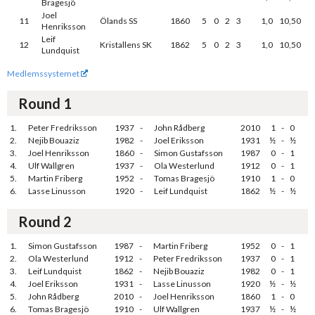
Bragesjö
Joel
11
Ölands SS
1860
5
0
2
3
1,0
10,50
Henriksson
Leif
12
Kristallens SK
1862
5
0
2
3
1,0
10,50
Lundquist
Medlemssystemet
Round 1
1.
Peter Fredriksson
1937
-
John Rådberg
2010
1
-
0
2.
Nejib Bouaziz
1982
-
Joel Eriksson
1931
½
-
½
3.
Joel Henriksson
1860
-
Simon Gustafsson
1987
0
-
1
4.
Ulf Wallgren
1937
-
Ola Westerlund
1912
0
-
1
5.
Martin Friberg
1952
-
Tomas Bragesjö
1910
1
-
0
6.
Lasse Linusson
1920
-
Leif Lundquist
1862
½
-
½
Round 2
1.
Simon Gustafsson
1987
-
Martin Friberg
1952
0
-
1
2.
Ola Westerlund
1912
-
Peter Fredriksson
1937
0
-
1
3.
Leif Lundquist
1862
-
Nejib Bouaziz
1982
0
-
1
4.
Joel Eriksson
1931
-
Lasse Linusson
1920
½
-
½
5.
John Rådberg
2010
-
Joel Henriksson
1860
1
-
0
6.
Tomas Bragesjö
1910
-
Ulf Wallgren
1937
½
-
½