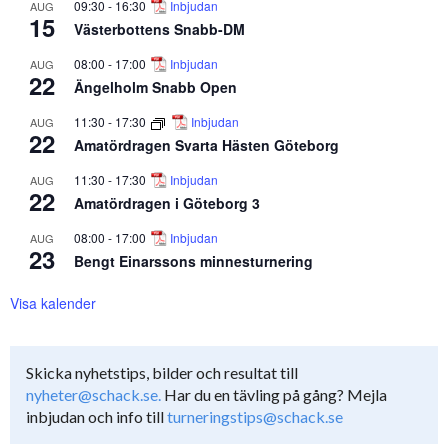
09:30
-
16:30
Inbjudan
AUG
15
Västerbottens Snabb-DM
08:00
-
17:00
Inbjudan
AUG
22
Ängelholm Snabb Open
11:30
-
17:30
Inbjudan
AUG
22
Amatördragen Svarta Hästen Göteborg
11:30
-
17:30
Inbjudan
AUG
22
Amatördragen i Göteborg 3
08:00
-
17:00
Inbjudan
AUG
23
Bengt Einarssons minnesturnering
Visa kalender
Skicka nyhetstips, bilder och resultat till
nyheter@schack.se.
Har du en tävling på gång? Mejla
inbjudan och info till
turneringstips@schack.se