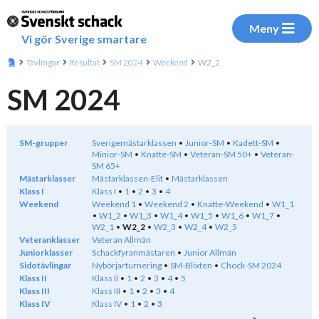
Meny
Vi gör Sverige smartare
Tävlingar
Resultat
SM 2024
Weekend
W2_2
SM 2024
SM-grupper
Sverigemästarklassen
Junior-SM
Kadett-SM
Minior-SM
Knatte-SM
Veteran-SM 50+
Veteran-
SM 65+
Mästarklasser
Mästarklassen-Elit
Mästarklassen
Klass I
Klass I
1
2
3
4
Weekend
Weekend 1
Weekend 2
Knatte-Weekend
W1_1
W1_2
W1_3
W1_4
W1_5
W1_6
W1_7
W2_1
W2_2
W2_3
W2_4
W2_5
Veteranklasser
Veteran Allmän
Juniorklasser
Schackfyranmästaren
Junior Allmän
Sidotävlingar
Nybörjarturnering
SM-Blixten
Chock-SM 2024
Klass II
Klass II
1
2
3
4
5
Klass III
Klass III
1
2
3
4
Klass IV
Klass IV
1
2
3