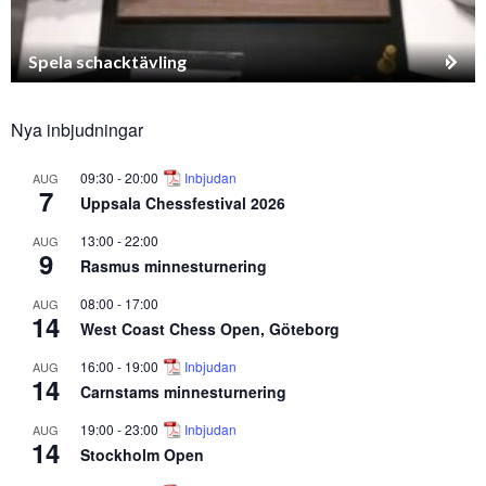
Spela schacktävling
Nya inbjudningar
09:30
-
20:00
Inbjudan
AUG
7
Uppsala Chessfestival 2026
13:00
-
22:00
AUG
9
Rasmus minnesturnering
08:00
-
17:00
AUG
14
West Coast Chess Open, Göteborg
16:00
-
19:00
Inbjudan
AUG
14
Carnstams minnesturnering
19:00
-
23:00
Inbjudan
AUG
14
Stockholm Open