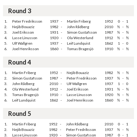
Round 3
1.
Peter Fredriksson
1937
-
Martin Friberg
1952
0
-
1
2.
Nejib Bouaziz
1982
-
John Rådberg
2010
½
-
½
3.
Joel Eriksson
1931
-
Simon Gustafsson
1987
½
-
½
4.
Lasse Linusson
1920
-
Ola Westerlund
1912
½
-
½
5.
Ulf Wallgren
1937
-
Leif Lundquist
1862
1
-
0
6.
Joel Henriksson
1860
-
Tomas Bragesjö
1910
½
-
½
Round 4
1.
Martin Friberg
1952
-
Nejib Bouaziz
1982
½
-
½
2.
Simon Gustafsson
1987
-
Peter Fredriksson
1937
½
-
½
3.
John Rådberg
2010
-
Ulf Wallgren
1937
1
-
0
4.
Ola Westerlund
1912
-
Joel Eriksson
1931
½
-
½
5.
Tomas Bragesjö
1910
-
Lasse Linusson
1920
½
-
½
6.
Leif Lundquist
1862
-
Joel Henriksson
1860
½
-
½
Round 5
1.
Martin Friberg
1952
-
John Rådberg
2010
0
-
1
2.
Nejib Bouaziz
1982
-
Peter Fredriksson
1937
½
-
½
3.
Lasse Linusson
1920
-
Simon Gustafsson
1987
0
-
1