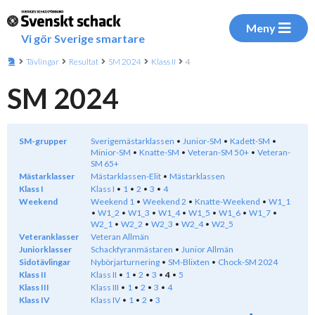
Meny
Vi gör Sverige smartare
Tävlingar
Resultat
SM 2024
Klass II
4
SM 2024
SM-grupper
Sverigemästarklassen
Junior-SM
Kadett-SM
Minior-SM
Knatte-SM
Veteran-SM 50+
Veteran-
SM 65+
Mästarklasser
Mästarklassen-Elit
Mästarklassen
Klass I
Klass I
1
2
3
4
Weekend
Weekend 1
Weekend 2
Knatte-Weekend
W1_1
W1_2
W1_3
W1_4
W1_5
W1_6
W1_7
W2_1
W2_2
W2_3
W2_4
W2_5
Veteranklasser
Veteran Allmän
Juniorklasser
Schackfyranmästaren
Junior Allmän
Sidotävlingar
Nybörjarturnering
SM-Blixten
Chock-SM 2024
Klass II
Klass II
1
2
3
4
5
Klass III
Klass III
1
2
3
4
Klass IV
Klass IV
1
2
3