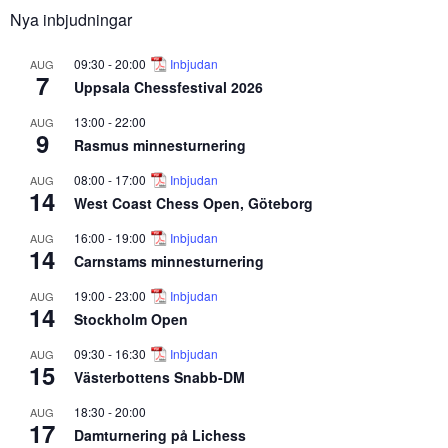
Nya inbjudningar
09:30
-
20:00
Inbjudan
AUG
7
Uppsala Chessfestival 2026
13:00
-
22:00
AUG
9
Rasmus minnesturnering
08:00
-
17:00
Inbjudan
AUG
14
West Coast Chess Open, Göteborg
16:00
-
19:00
Inbjudan
AUG
14
Carnstams minnesturnering
19:00
-
23:00
Inbjudan
AUG
14
Stockholm Open
09:30
-
16:30
Inbjudan
AUG
15
Västerbottens Snabb-DM
18:30
-
20:00
AUG
17
Damturnering på Lichess