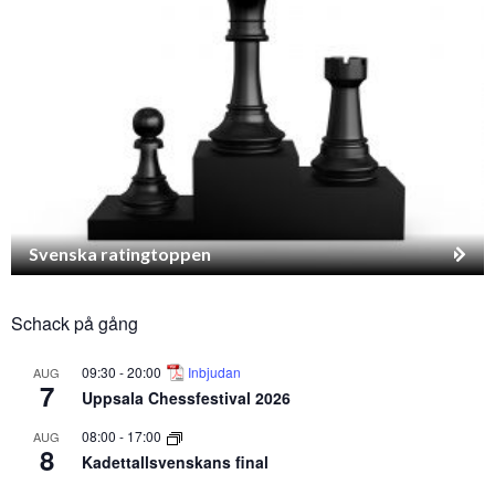
Svenska ratingtoppen
Schack på gång
09:30
-
20:00
Inbjudan
AUG
7
Uppsala Chessfestival 2026
08:00
-
17:00
AUG
8
Kadettallsvenskans final