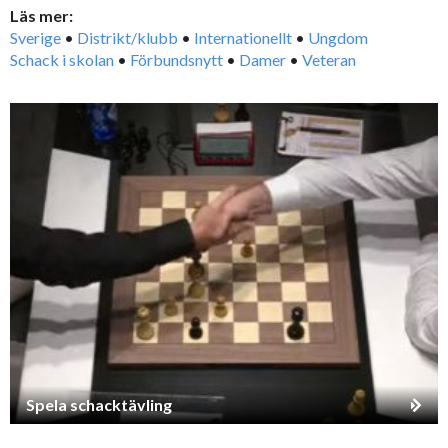
Läs mer:
Sverige
•
Distrikt/klubb
•
Internationellt
•
Ungdom
Schack i skolan
•
Förbundsnytt
•
Damer
•
Veteran
Spela schacktävling