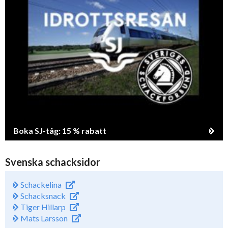
Boka SJ-tåg: 15 % rabatt
Svenska schacksidor
Schackelina
Schacksnack
Tiger Hillarp
Mats Larsson