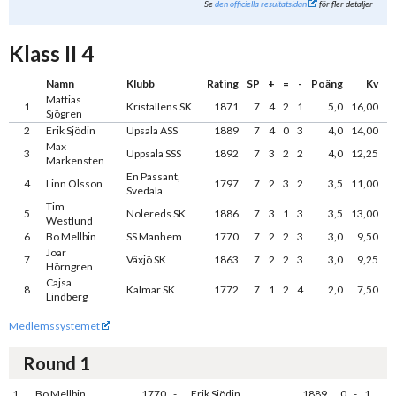
Se
den officiella resultatsidan
för fler detaljer
Klass II 4
Namn
Klubb
Rating
SP
+
=
-
Poäng
Kv
Mattias
1
Kristallens SK
1871
7
4
2
1
5,0
16,00
Sjögren
2
Erik Sjödin
Upsala ASS
1889
7
4
0
3
4,0
14,00
Max
3
Uppsala SSS
1892
7
3
2
2
4,0
12,25
Markensten
En Passant,
4
Linn Olsson
1797
7
2
3
2
3,5
11,00
Svedala
Tim
5
Nolereds SK
1886
7
3
1
3
3,5
13,00
Westlund
6
Bo Mellbin
SS Manhem
1770
7
2
2
3
3,0
9,50
Joar
7
Växjö SK
1863
7
2
2
3
3,0
9,25
Hörngren
Cajsa
8
Kalmar SK
1772
7
1
2
4
2,0
7,50
Lindberg
Medlemssystemet
Round 1
1.
Bo Mellbin
1770
-
Erik Sjödin
1889
0
-
1