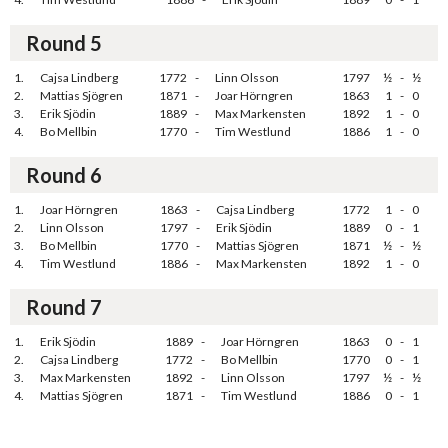
Round 5
1.
Cajsa Lindberg
1772
-
Linn Olsson
1797
½
-
½
2.
Mattias Sjögren
1871
-
Joar Hörngren
1863
1
-
0
3.
Erik Sjödin
1889
-
Max Markensten
1892
1
-
0
4.
Bo Mellbin
1770
-
Tim Westlund
1886
1
-
0
Round 6
1.
Joar Hörngren
1863
-
Cajsa Lindberg
1772
1
-
0
2.
Linn Olsson
1797
-
Erik Sjödin
1889
0
-
1
3.
Bo Mellbin
1770
-
Mattias Sjögren
1871
½
-
½
4.
Tim Westlund
1886
-
Max Markensten
1892
1
-
0
Round 7
1.
Erik Sjödin
1889
-
Joar Hörngren
1863
0
-
1
2.
Cajsa Lindberg
1772
-
Bo Mellbin
1770
0
-
1
3.
Max Markensten
1892
-
Linn Olsson
1797
½
-
½
4.
Mattias Sjögren
1871
-
Tim Westlund
1886
0
-
1