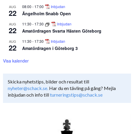
08:00
-
17:00
Inbjudan
AUG
22
Ängelholm Snabb Open
11:30
-
17:30
Inbjudan
AUG
22
Amatördragen Svarta Hästen Göteborg
11:30
-
17:30
Inbjudan
AUG
22
Amatördragen i Göteborg 3
Visa kalender
Skicka nyhetstips, bilder och resultat till
nyheter@schack.se.
Har du en tävling på gång? Mejla
inbjudan och info till
turneringstips@schack.se