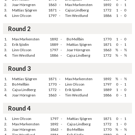
2.
Joar Hörngren
1863
-
Max Markensten
1892
0
-
1
3.
Mattias Sjögren
1871
-
Cajsa Lindberg
1772
1
-
0
4.
Linn Olsson
1797
-
Tim Westlund
1886
1
-
0
Round 2
1.
Max Markensten
1892
-
Bo Mellbin
1770
1
-
0
2.
Erik Sjödin
1889
-
Mattias Sjögren
1871
0
-
1
3.
Linn Olsson
1797
-
Joar Hörngren
1863
½
-
½
4.
Tim Westlund
1886
-
Cajsa Lindberg
1772
½
-
½
Round 3
1.
Mattias Sjögren
1871
-
Max Markensten
1892
½
-
½
2.
Bo Mellbin
1770
-
Linn Olsson
1797
0
-
1
3.
Cajsa Lindberg
1772
-
Erik Sjödin
1889
1
-
0
4.
Joar Hörngren
1863
-
Tim Westlund
1886
0
-
1
Round 4
1.
Linn Olsson
1797
-
Mattias Sjögren
1871
0
-
1
2.
Max Markensten
1892
-
Cajsa Lindberg
1772
1
-
0
3.
Joar Hörngren
1863
-
Bo Mellbin
1770
½
-
½
4.
Tim Westlund
1886
-
Erik Sjödin
1889
0
-
1