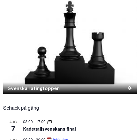
Svenska ratingtoppen
Schack på gång
08:00
-
17:00
AUG
7
Kadettallsvenskans final
09:30
-
20:00
Inbjudan
AUG