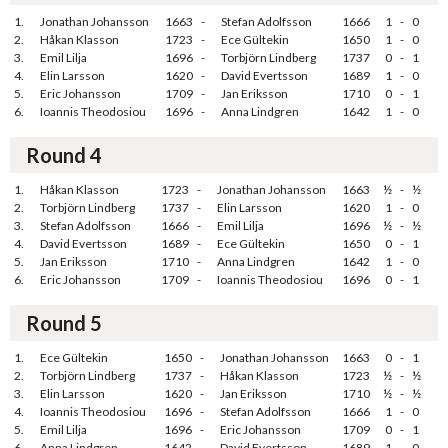
1.
Jonathan Johansson
1663
-
Stefan Adolfsson
1666
1
-
0
2.
Håkan Klasson
1723
-
Ece Gültekin
1650
1
-
0
3.
Emil Lilja
1696
-
Torbjörn Lindberg
1737
0
-
1
4.
Elin Larsson
1620
-
David Evertsson
1689
1
-
0
5.
Eric Johansson
1709
-
Jan Eriksson
1710
0
-
1
6.
Ioannis Theodosiou
1696
-
Anna Lindgren
1642
1
-
0
Round 4
1.
Håkan Klasson
1723
-
Jonathan Johansson
1663
½
-
½
2.
Torbjörn Lindberg
1737
-
Elin Larsson
1620
1
-
0
3.
Stefan Adolfsson
1666
-
Emil Lilja
1696
½
-
½
4.
David Evertsson
1689
-
Ece Gültekin
1650
0
-
1
5.
Jan Eriksson
1710
-
Anna Lindgren
1642
1
-
0
6.
Eric Johansson
1709
-
Ioannis Theodosiou
1696
0
-
1
Round 5
1.
Ece Gültekin
1650
-
Jonathan Johansson
1663
0
-
1
2.
Torbjörn Lindberg
1737
-
Håkan Klasson
1723
½
-
½
3.
Elin Larsson
1620
-
Jan Eriksson
1710
½
-
½
4.
Ioannis Theodosiou
1696
-
Stefan Adolfsson
1666
1
-
0
5.
Emil Lilja
1696
-
Eric Johansson
1709
0
-
1
6.
Anna Lindgren
1642
-
David Evertsson
1689
1
-
0