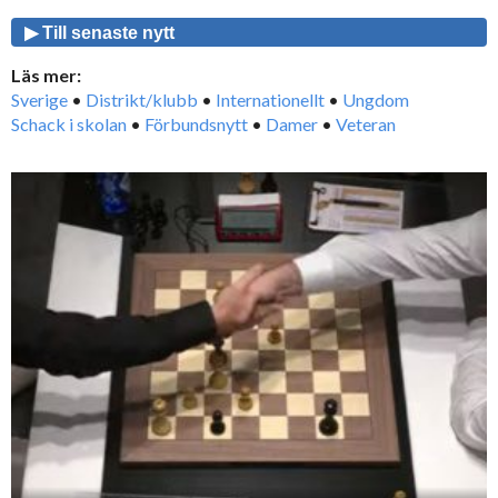
▶ Till senaste nytt
Läs mer:
Sverige
•
Distrikt/klubb
•
Internationellt
•
Ungdom
Schack i skolan
•
Förbundsnytt
•
Damer
•
Veteran