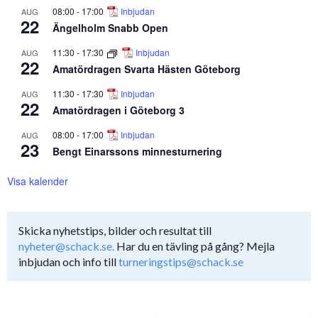
08:00
-
17:00
Inbjudan
AUG
22
Ängelholm Snabb Open
11:30
-
17:30
Inbjudan
AUG
22
Amatördragen Svarta Hästen Göteborg
11:30
-
17:30
Inbjudan
AUG
22
Amatördragen i Göteborg 3
08:00
-
17:00
Inbjudan
AUG
23
Bengt Einarssons minnesturnering
Visa kalender
Skicka nyhetstips, bilder och resultat till
nyheter@schack.se.
Har du en tävling på gång? Mejla
inbjudan och info till
turneringstips@schack.se