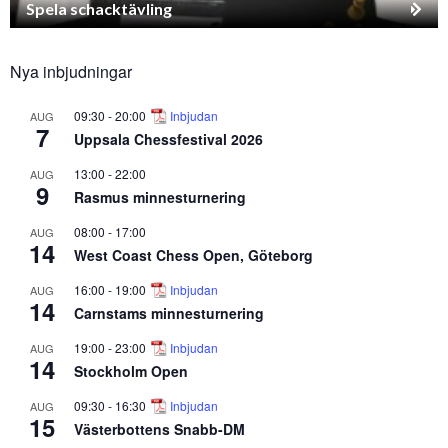
Spela schacktävling
Nya inbjudningar
09:30
-
20:00
Inbjudan
AUG
7
Uppsala Chessfestival 2026
13:00
-
22:00
AUG
9
Rasmus minnesturnering
08:00
-
17:00
AUG
14
West Coast Chess Open, Göteborg
16:00
-
19:00
Inbjudan
AUG
14
Carnstams minnesturnering
19:00
-
23:00
Inbjudan
AUG
14
Stockholm Open
09:30
-
16:30
Inbjudan
AUG
15
Västerbottens Snabb-DM