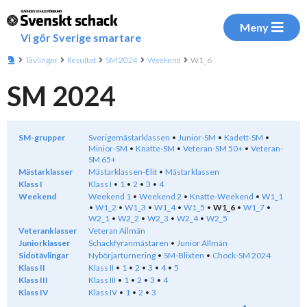
Meny
Vi gör Sverige smartare
Tävlingar
Resultat
SM 2024
Weekend
W1_6
SM 2024
SM-grupper
Sverigemästarklassen
Junior-SM
Kadett-SM
Minior-SM
Knatte-SM
Veteran-SM 50+
Veteran-
SM 65+
Mästarklasser
Mästarklassen-Elit
Mästarklassen
Klass I
Klass I
1
2
3
4
Weekend
Weekend 1
Weekend 2
Knatte-Weekend
W1_1
W1_2
W1_3
W1_4
W1_5
W1_6
W1_7
W2_1
W2_2
W2_3
W2_4
W2_5
Veteranklasser
Veteran Allmän
Juniorklasser
Schackfyranmästaren
Junior Allmän
Sidotävlingar
Nybörjarturnering
SM-Blixten
Chock-SM 2024
Klass II
Klass II
1
2
3
4
5
Klass III
Klass III
1
2
3
4
Klass IV
Klass IV
1
2
3