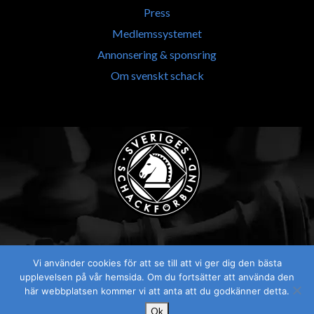
Press
Medlemssystemet
Annonsering & sponsring
Om svenskt schack
Vi använder cookies för att se till att vi ger dig den bästa
Visselblåsaren
upplevelsen på vår hemsida. Om du fortsätter att använda den
här webbplatsen kommer vi att anta att du godkänner detta.
Ok