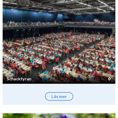
Schackfyran
Läs mer