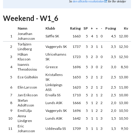
Se
den officiella resultatsidan
för fler detaljer
Weekend - W1_6
Namn
Klubb
Rating
SP
+
=
-
Poäng
Kv
Jonathan
1
Säffle SK
1663
5
4
1
0
4,5
12,00
Johansson
Torbjörn
2
Vaggeryds SK
1737
5
3
1
1
3,5
12,50
Lindberg
Håkan
Ulricehamns
3
1723
5
2
3
0
3,5
12,50
Klasson
SK
Ioannis
4
Greece
1696
5
3
0
2
3,0
8,50
Theodosiou
Kristallens
5
Ece Gültekin
1650
5
2
1
2
2,5
13,00
SK
Linköpings
6
Elin Larsson
1620
5
2
1
2
2,5
11,00
ASS
7
Jan Eriksson
Ervalla SS
1710
5
2
1
2
2,5
10,00
Stefan
8
Lunds ASK
1666
5
1
2
2
2,0
13,00
Adolfsson
9
Emil Lilja
Vaggeryds SK
1696
5
1
2
2
2,0
10,50
Anna
10
Lunds ASK
1642
5
1
1
3
1,5
10,50
Lindgren
Eric
11
Uddevalla SS
1709
5
1
1
3
1,5
9,50
Johansson