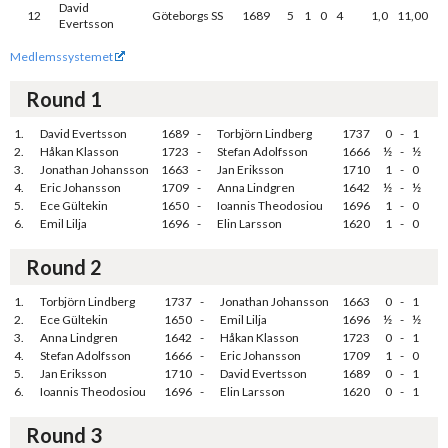
David
12
Göteborgs SS
1689
5
1
0
4
1,0
11,00
Evertsson
Medlemssystemet
Round 1
1.
David Evertsson
1689
-
Torbjörn Lindberg
1737
0
-
1
2.
Håkan Klasson
1723
-
Stefan Adolfsson
1666
½
-
½
3.
Jonathan Johansson
1663
-
Jan Eriksson
1710
1
-
0
4.
Eric Johansson
1709
-
Anna Lindgren
1642
½
-
½
5.
Ece Gültekin
1650
-
Ioannis Theodosiou
1696
1
-
0
6.
Emil Lilja
1696
-
Elin Larsson
1620
1
-
0
Round 2
1.
Torbjörn Lindberg
1737
-
Jonathan Johansson
1663
0
-
1
2.
Ece Gültekin
1650
-
Emil Lilja
1696
½
-
½
3.
Anna Lindgren
1642
-
Håkan Klasson
1723
0
-
1
4.
Stefan Adolfsson
1666
-
Eric Johansson
1709
1
-
0
5.
Jan Eriksson
1710
-
David Evertsson
1689
0
-
1
6.
Ioannis Theodosiou
1696
-
Elin Larsson
1620
0
-
1
Round 3