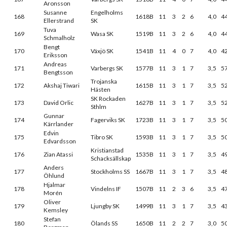
Aronsson
Susanne
Engelholms
168
1618B
11
3
2
6
4,0
4
Ellerstrand
SK
Tuva
169
Wasa SK
1519B
11
3
2
6
4,0
4
Schmalholz
Bengt
170
Växjö SK
1541B
11
4
0
7
4,0
4
Eriksson
Andreas
171
Varbergs SK
1577B
11
3
1
7
3,5
5
Bengtsson
Trojanska
172
Akshaj Tiwari
1615B
11
3
1
7
3,5
5
Hästen
SK Rockaden
173
David Orlic
1627B
11
3
1
7
3,5
5
Sthlm
Gunnar
174
Fagerviks SK
1723B
11
3
1
7
3,5
5
Kärrlander
Edvin
175
Tibro SK
1593B
11
3
1
7
3,5
5
Edvardsson
Kristianstad
176
Zian Atassi
1535B
11
3
1
7
3,5
4
Schacksällskap
Anders
177
Stockholms SS
1667B
11
3
1
7
3,5
4
Öhlund
Hjalmar
178
Vindelns IF
1507B
11
2
3
6
3,5
4
Morén
Oliver
179
Ljungby SK
1499B
11
3
1
7
3,5
4
Kemsley
Stefan
180
Ölands SS
1650B
11
2
2
7
3,0
5