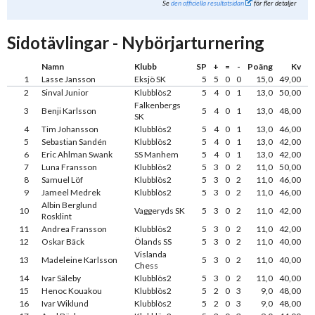
Se
den officiella resultatsidan
för fler detaljer
Sidotävlingar - Nybörjarturnering
Namn
Klubb
SP
+
=
-
Poäng
Kv
1
Lasse Jansson
Eksjö SK
5
5
0
0
15,0
49,00
2
Sinval Junior
Klubblös2
5
4
0
1
13,0
50,00
Falkenbergs
3
Benji Karlsson
5
4
0
1
13,0
48,00
SK
4
Tim Johansson
Klubblös2
5
4
0
1
13,0
46,00
5
Sebastian Sandén
Klubblös2
5
4
0
1
13,0
42,00
6
Eric Ahlman Swank
SS Manhem
5
4
0
1
13,0
42,00
7
Luna Fransson
Klubblös2
5
3
0
2
11,0
50,00
8
Samuel Löf
Klubblös2
5
3
0
2
11,0
46,00
9
Jameel Medrek
Klubblös2
5
3
0
2
11,0
46,00
Albin Berglund
10
Vaggeryds SK
5
3
0
2
11,0
42,00
Rosklint
11
Andrea Fransson
Klubblös2
5
3
0
2
11,0
42,00
12
Oskar Bäck
Ölands SS
5
3
0
2
11,0
40,00
Vislanda
13
Madeleine Karlsson
5
3
0
2
11,0
40,00
Chess
14
Ivar Säleby
Klubblös2
5
3
0
2
11,0
40,00
15
Henoc Kouakou
Klubblös2
5
2
0
3
9,0
48,00
16
Ivar Wiklund
Klubblös2
5
2
0
3
9,0
48,00