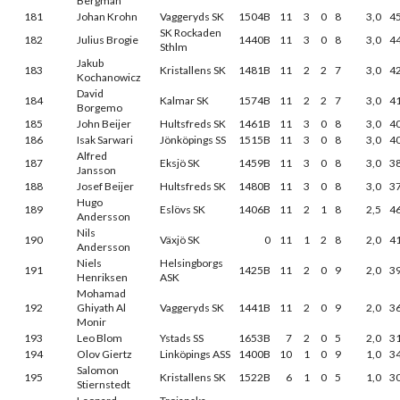
Bergman
181
Johan Krohn
Vaggeryds SK
1504B
11
3
0
8
3,0
4
SK Rockaden
182
Julius Brogie
1440B
11
3
0
8
3,0
4
Sthlm
Jakub
183
Kristallens SK
1481B
11
2
2
7
3,0
4
Kochanowicz
David
184
Kalmar SK
1574B
11
2
2
7
3,0
4
Borgemo
185
John Beijer
Hultsfreds SK
1461B
11
3
0
8
3,0
4
186
Isak Sarwari
Jönköpings SS
1515B
11
3
0
8
3,0
4
Alfred
187
Eksjö SK
1459B
11
3
0
8
3,0
3
Jansson
188
Josef Beijer
Hultsfreds SK
1480B
11
3
0
8
3,0
3
Hugo
189
Eslövs SK
1406B
11
2
1
8
2,5
4
Andersson
Nils
190
Växjö SK
0
11
1
2
8
2,0
4
Andersson
Niels
Helsingborgs
191
1425B
11
2
0
9
2,0
3
Henriksen
ASK
Mohamad
192
Ghiyath Al
Vaggeryds SK
1441B
11
2
0
9
2,0
3
Monir
193
Leo Blom
Ystads SS
1653B
7
2
0
5
2,0
3
194
Olov Giertz
Linköpings ASS
1400B
10
1
0
9
1,0
3
Salomon
195
Kristallens SK
1522B
6
1
0
5
1,0
3
Stiernstedt