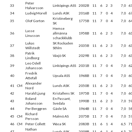
Peter
33
Linköpings ASS
2002B
11
6
2
3
7,0
6
Halvarsson
34
Ludvig Morell
Lunds ASK
2016B
11
7
0
4
7,0
6
Kristineberg
35
Olof Gorton
1775B
11
7
0
4
7,0
6
SK
Hemse
Lasse
36
allmänna
1958B
11
6
2
3
7,0
6
Linusson
schackklubb
Lukas
SK Rockaden
37
2035B
11
6
2
3
7,0
6
Willstedt
Sthlm
Patrik
38
Växjö SK
2029B
11
6
2
3
7,0
6
Lindborg
Leo Odell
39
Linköpings ASS
2031B
11
7
0
4
7,0
6
Johansson
Fredrik
40
Upsala ASS
1968B
11
7
0
4
7,0
6
Attefall
Alexander
41
CM
Lunds ASK
2050B
11
6
2
3
7,0
6
Nord
42
Harald Ljung
Kristallens SK
1975B
11
7
0
4
7,0
6
Roland
En Passant,
43
1990B
11
6
2
3
7,0
5
Johansson
Svedala
44
Per Berggren
Gävle SA
1964B
11
7
0
4
7,0
5
Richard
45
CM
Malmö AS
2075B
11
7
0
4
7,0
5
Persson
46
CM
Peter Collett
Wasa SK
2083B
11
6
1
4
6,5
7
Nathan
47
Lunds ASK
2009B
11
6
1
4
6,5
7