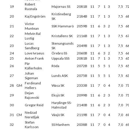
Robert
19
Majornas SS
2081B
11
7
1
3
7,5
7
Ruonala
Kristineberg
20
Kaj Engström
2184B
11
7
1
3
7,5
6
SK
Victor
21
SSK Hammarö
2059B
11
6
3
2
7,5
6
Muntean
Melvin Ral
22
Kristallens SK
2116B
11
7
1
3
7,5
6
Lustig
Lucas
Stenungsunds
23
2049B
11
7
1
3
7,5
6
Sandberg
SK
24
Love Ivraeus
Örebro SS
2060B
11
6
3
2
7,5
6
25
Anton Frank
Uppsala SSS
2081B
11
7
1
3
7,5
6
Pär
26
Röda
2072B
11
5
5
1
7,5
6
Källerholm
Johan
27
Lunds ASK
2075B
11
5
5
1
7,5
6
Sigeman
Ferdinand
28
GM
Wasa SK
2333B
11
7
0
4
7,0
7
Hellers
Dejan
29
Eksjö SK
2099B
11
6
2
3
7,0
7
Rajcevski
Harplinge SS-
30
Gregor Reid
2140B
11
6
2
3
7,0
7
Halmstad
Nedzad
31
CM
Växjö SK
2119B
11
7
0
4
7,0
6
Neretljak
Stefan
32
SS Manhem
2038B
11
7
0
4
7,0
6
Karlsson