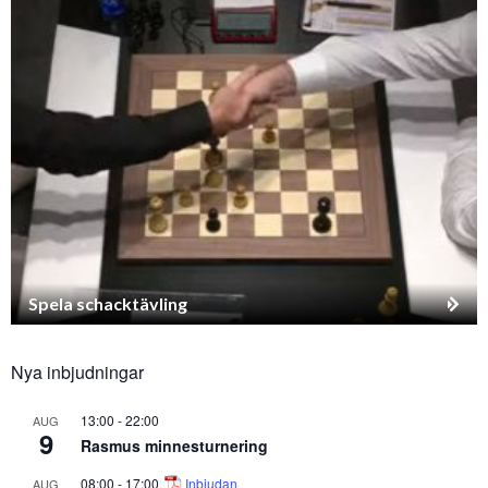
Spela schacktävling
Nya inbjudningar
13:00
-
22:00
AUG
9
Rasmus minnesturnering
08:00
-
17:00
Inbjudan
AUG