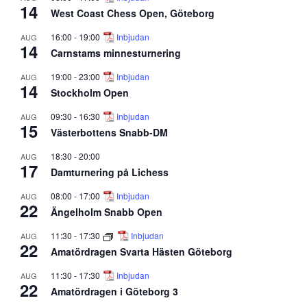
14
West Coast Chess Open, Göteborg
16:00
-
19:00
Inbjudan
AUG
14
Carnstams minnesturnering
19:00
-
23:00
Inbjudan
AUG
14
Stockholm Open
09:30
-
16:30
Inbjudan
AUG
15
Västerbottens Snabb-DM
18:30
-
20:00
AUG
17
Damturnering på Lichess
08:00
-
17:00
Inbjudan
AUG
22
Ängelholm Snabb Open
11:30
-
17:30
Inbjudan
AUG
22
Amatördragen Svarta Hästen Göteborg
11:30
-
17:30
Inbjudan
AUG
22
Amatördragen i Göteborg 3