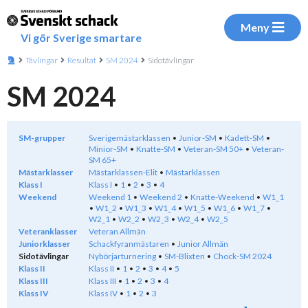
Meny
Vi gör Sverige smartare
Tävlingar
Resultat
SM 2024
Sidotävlingar
SM 2024
SM-grupper
Sverigemästarklassen
Junior-SM
Kadett-SM
Minior-SM
Knatte-SM
Veteran-SM 50+
Veteran-
SM 65+
Mästarklasser
Mästarklassen-Elit
Mästarklassen
Klass I
Klass I
1
2
3
4
Weekend
Weekend 1
Weekend 2
Knatte-Weekend
W1_1
W1_2
W1_3
W1_4
W1_5
W1_6
W1_7
W2_1
W2_2
W2_3
W2_4
W2_5
Veteranklasser
Veteran Allmän
Juniorklasser
Schackfyranmästaren
Junior Allmän
Sidotävlingar
Nybörjarturnering
SM-Blixten
Chock-SM 2024
Klass II
Klass II
1
2
3
4
5
Klass III
Klass III
1
2
3
4
Klass IV
Klass IV
1
2
3