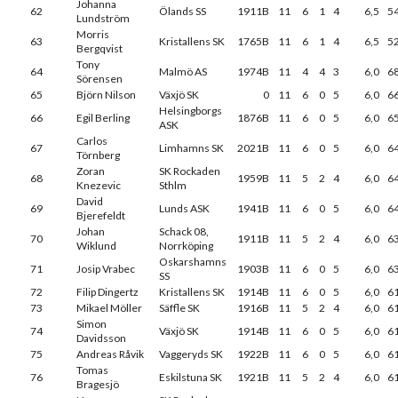
Johanna
62
Ölands SS
1911B
11
6
1
4
6,5
5
Lundström
Morris
63
Kristallens SK
1765B
11
6
1
4
6,5
5
Bergqvist
Tony
64
Malmö AS
1974B
11
4
4
3
6,0
6
Sörensen
65
Björn Nilson
Växjö SK
0
11
6
0
5
6,0
6
Helsingborgs
66
Egil Berling
1876B
11
6
0
5
6,0
6
ASK
Carlos
67
Limhamns SK
2021B
11
6
0
5
6,0
6
Törnberg
Zoran
SK Rockaden
68
1959B
11
5
2
4
6,0
6
Knezevic
Sthlm
David
69
Lunds ASK
1941B
11
6
0
5
6,0
6
Bjerefeldt
Johan
Schack 08,
70
1911B
11
5
2
4
6,0
6
Wiklund
Norrköping
Oskarshamns
71
Josip Vrabec
1903B
11
6
0
5
6,0
6
SS
72
Filip Dingertz
Kristallens SK
1914B
11
6
0
5
6,0
6
73
Mikael Möller
Säffle SK
1916B
11
5
2
4
6,0
6
Simon
74
Växjö SK
1914B
11
6
0
5
6,0
6
Davidsson
75
Andreas Råvik
Vaggeryds SK
1922B
11
6
0
5
6,0
6
Tomas
76
Eskilstuna SK
1921B
11
5
2
4
6,0
6
Bragesjö