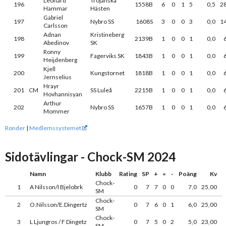
Leonard
Trojanska
196
1558B
6
0
1
5
0,5
2
Hammar
Hästen
Gabriel
197
Nybro SS
1608S
3
0
0
3
0,0
1
Carlsson
Adnan
Kristineberg
198
2139B
1
0
0
1
0,0
Abedinov
SK
Ronny
199
Fagerviks SK
1843B
1
0
0
1
0,0
Heijdenberg
Kjell
200
Kungstornet
1818B
1
0
0
1
0,0
Jernselius
Hrayr
201
CM
SS Luleå
2215B
1
0
0
1
0,0
Hovhannisyan
Arthur
202
Nybro SS
1657B
1
0
0
1
0,0
Mommer
Ronder
|
Medlemssystemet
Sidotävlingar - Chock-SM 2024
Namn
Klubb
Rating
SP
+
=
-
Poäng
Kv
Chock-
1
A Nilsson/I Bjelobrk
0
7
7
0
0
7,0
25,00
SM
Chock-
2
O.Nilsson/E.Dingertz
0
7
6
0
1
6,0
25,00
SM
Chock-
3
L Ljungros / F Dingetz
0
7
5
0
2
5,0
23,00
SM