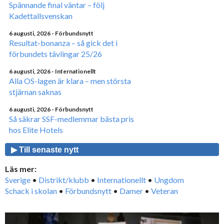
Spännande final väntar – följ
Kadettallsvenskan
6 augusti, 2026
- Förbundsnytt
Resultat-bonanza – så gick det i
förbundets tävlingar 25/26
6 augusti, 2026
- Internationellt
Alla OS-lagen är klara – men största
stjärnan saknas
6 augusti, 2026
- Förbundsnytt
Så säkrar SSF-medlemmar bästa pris
hos Elite Hotels
▶ Till senaste nytt
Läs mer:
Sverige
•
Distrikt/klubb
•
Internationellt
•
Ungdom
Schack i skolan
•
Förbundsnytt
•
Damer
•
Veteran