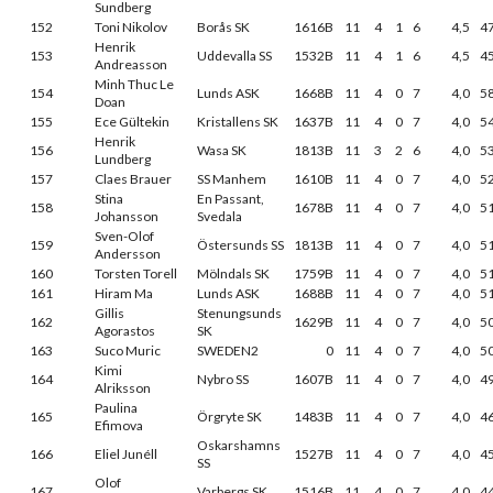
Sundberg
152
Toni Nikolov
Borås SK
1616B
11
4
1
6
4,5
4
Henrik
153
Uddevalla SS
1532B
11
4
1
6
4,5
4
Andreasson
Minh Thuc Le
154
Lunds ASK
1668B
11
4
0
7
4,0
5
Doan
155
Ece Gültekin
Kristallens SK
1637B
11
4
0
7
4,0
5
Henrik
156
Wasa SK
1813B
11
3
2
6
4,0
5
Lundberg
157
Claes Brauer
SS Manhem
1610B
11
4
0
7
4,0
5
Stina
En Passant,
158
1678B
11
4
0
7
4,0
5
Johansson
Svedala
Sven-Olof
159
Östersunds SS
1813B
11
4
0
7
4,0
5
Andersson
160
Torsten Torell
Mölndals SK
1759B
11
4
0
7
4,0
5
161
Hiram Ma
Lunds ASK
1688B
11
4
0
7
4,0
5
Gillis
Stenungsunds
162
1629B
11
4
0
7
4,0
5
Agorastos
SK
163
Suco Muric
SWEDEN2
0
11
4
0
7
4,0
5
Kimi
164
Nybro SS
1607B
11
4
0
7
4,0
4
Alriksson
Paulina
165
Örgryte SK
1483B
11
4
0
7
4,0
4
Efimova
Oskarshamns
166
Eliel Junéll
1527B
11
4
0
7
4,0
4
SS
Olof
167
Varbergs SK
1516B
11
4
0
7
4,0
4