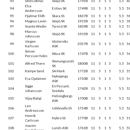
93
Seid Lotinac
Växjö SK
1795B
11
5
1
5
5,5
6
Elsa
94
Eslövs SK
1749B
11
5
1
5
5,5
5
Andersson
95
Hjalmar Eldh
Skara SS
1837B
11
5
1
5
5,5
5
96
Magnus Levin
Växjö SK
1915B
11
5
1
5
5,5
5
97
Svante Wedin
Tyresö SK
1839B
11
5
1
5
5,5
5
Marcus
98
Växjö SK
1915B
11
5
1
5
5,5
5
Johnsson
Jörgen
Västerviks
99
2057B
11
5
1
5
5,5
5
Karlsson
ASK
Simon
100
Wasa SK
1747B
11
5
1
5
5,5
5
Persson Holm
Stenungsunds
101
Alfred Thern
1800B
11
5
1
5
5,5
5
SK
102
Kämpe Sand
SA Mark
1772B
11
5
1
5
5,5
5
Nyköpings
103
Esa Ojalainen
1730B
11
5
1
5
5,5
5
ASK
Sigge
En Passant,
104
1742B
11
5
1
5
5,5
5
Johansson
Svedala
Helsingborgs
105
Vijay Balaji
1700B
11
5
1
5
5,5
5
ASK
Leo
106
Uddevalla SS
1734B
11
5
1
5
5,5
5
Andreasson
Henrik
107
Nybro SS
1770B
11
5
1
5
5,5
5
Carlsson
Joacim
108
Lunds ASK
1761B
11
5
1
5
5,5
5