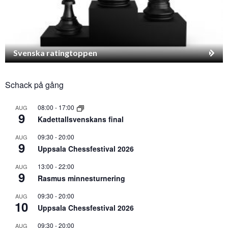
Svenska ratingtoppen
Schack på gång
08:00
-
17:00
AUG
9
Kadettallsvenskans final
09:30
-
20:00
AUG
9
Uppsala Chessfestival 2026
13:00
-
22:00
AUG
9
Rasmus minnesturnering
09:30
-
20:00
AUG
10
Uppsala Chessfestival 2026
09:30
-
20:00
AUG