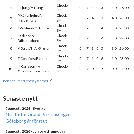
Chock-
4
R Ljung/ H Ljung
0
7
4
0
3
4,0
28,00
SM
P Källerholm/R
Chock-
5
0
7
4
0
3
4,0
23,00
Heidenfors
SM
Chock-
6
J Wiklund/C Stenman
0
7
3
0
4
3,0
25,00
SM
S Olsson/C
Chock-
7
0
7
3
0
4
3,0
22,00
Dithongphanas
SM
Chock-
8
V Balaji/ H Al-Sherufi
0
7
2
0
5
2,0
26,00
SM
Chock-
9
T Cornfors/E Junell
0
7
1
0
6
1,0
23,00
SM
H Carlsson / A
Chock-
10
0
7
0
0
7
0,0
21,00
Olofsson Johansson
SM
Ronder
|
Medlemssystemet
Senaste nytt
7 augusti, 2026
- Sverige
Nu startar Grand Prix-säsongen –
Göteborg är först ut
6 augusti, 2026
- Junior och ungdom