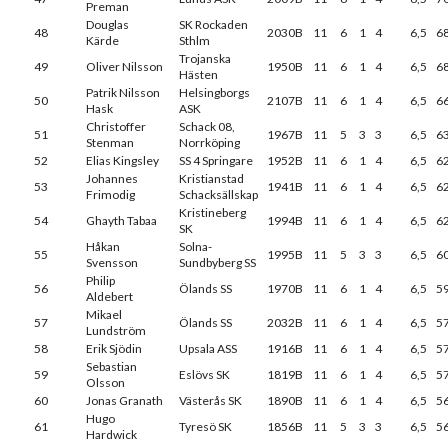
Preman
Douglas
SK Rockaden
48
2030B
11
6
1
4
6,5
6
Kärde
Sthlm
Trojanska
49
Oliver Nilsson
1950B
11
6
1
4
6,5
6
Hästen
Patrik Nilsson
Helsingborgs
50
2107B
11
6
1
4
6,5
6
Hask
ASK
Christoffer
Schack 08,
51
1967B
11
5
3
3
6,5
6
Stenman
Norrköping
52
Elias Kingsley
SS 4 Springare
1952B
11
6
1
4
6,5
6
Johannes
Kristianstad
53
1941B
11
6
1
4
6,5
6
Frimodig
Schacksällskap
Kristineberg
54
Ghayth Tabaa
1994B
11
6
1
4
6,5
6
SK
Håkan
Solna-
55
1995B
11
5
3
3
6,5
6
Svensson
Sundbyberg SS
Philip
56
Ölands SS
1970B
11
6
1
4
6,5
5
Aldebert
Mikael
57
Ölands SS
2032B
11
6
1
4
6,5
5
Lundström
58
Erik Sjödin
Upsala ASS
1916B
11
6
1
4
6,5
5
Sebastian
59
Eslövs SK
1819B
11
6
1
4
6,5
5
Olsson
60
Jonas Granath
Västerås SK
1890B
11
6
1
4
6,5
5
Hugo
61
Tyresö SK
1856B
11
5
3
3
6,5
5
Hardwick