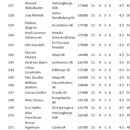
Ahmad
Helsingborgs
137
1746B
11
4
1
6
4,5
6
Abdulkader
ASK
Solna-
138
Joel Åhfeldt
1868B
11
3
3
5
4,5
5
Sundbyberg SS
Mattias
139
Kristallens SK
1794B
11
4
1
6
4,5
5
Sjögren
Axel Lorenzo
Motala
140
1750B
11
4
1
6
4,5
5
Johansson
Schacksällskap
En Passant,
141
Nils Nordahl
1780B
11
4
1
6
4,5
5
Svedala
Marvin
142
Växjö SK
1644B
11
4
1
6
4,5
5
Mulato
143
Andreas Bjäre
Limhamns SK
1653B
11
4
1
6
4,5
5
Johan
144
Kålltorps SS
1726B
11
4
1
6
4,5
5
Granholm
145
Nils Zandler
Växjö SK
1644B
11
4
1
6
4,5
5
William
Hässleholms
146
1686B
11
4
1
6
4,5
5
Steffert
SK
147
Göran Lindhé
Ervalla SS
1740B
11
4
1
6
4,5
5
Kungsbacka
148
Sten Olivius
1651B
11
4
1
6
4,5
5
SK
149
Eric Hjälte
SS 4 Springare
1617B
11
4
1
6
4,5
4
Alex
Helsingborgs
150
1626B
11
4
1
6
4,5
4
Henriksen
ASK
Simon
151
Ingelman-
Gävle SA
1670B
11
4
1
6
4,5
4