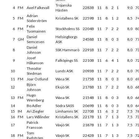
Trojanska
4
FM
Axel Falkevall
2283B
11
8
2
1
9,0
7
Hästen
Adrian
5
FM
Kristallens SK
2259B
11
8
1
2
8,5
7
Söderström
Felix
6
FM
Stockholms SS
2204B
11
7
2
2
8,0
8
Tuomainen
Daniel
Helsingborgs
7
GM
2458B
11
8
0
3
8,0
7
Semcesen
ASK
Daniel
8
SSK Hammarö
2291B
11
7
2
2
8,0
7
Johnson
Josef
9
Falköpings SS
2210B
11
6
4
1
8,0
7
Håkanson
Theodor
10
Lunds ASK
2093B
11
7
2
2
8,0
7
Stedman
11
FM
Joar Östlund
Wasa SK
2175B
11
8
0
3
8,0
6
Björn
12
Eksjö SK
2178B
11
7
2
2
8,0
6
Johnson
Hugo
13
FM
Wasa SK
2154B
11
8
0
3
8,0
6
Wernberg
14
Bo Adler
Södra SASS
2069B
11
8
0
3
8,0
6
15
IM
Ari Ziegler
Limhamns SK
2270B
11
6
3
2
7,5
7
16
FM
Lars Wålinder
Kristallens SK
2217B
11
7
1
3
7,5
7
Patrick
17
Växjö SK
2187B
11
7
1
3
7,5
7
Fransson
Tom
18
FM
Växjö SK
2242B
11
7
1
3
7,5
7
Rydström