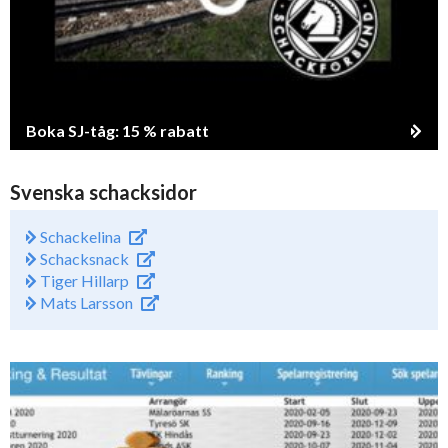
Boka SJ-tåg: 15 % rabatt
Svenska schacksidor
Schackelina
Schacksnack
Tiger Hillarp
Mats Larsson