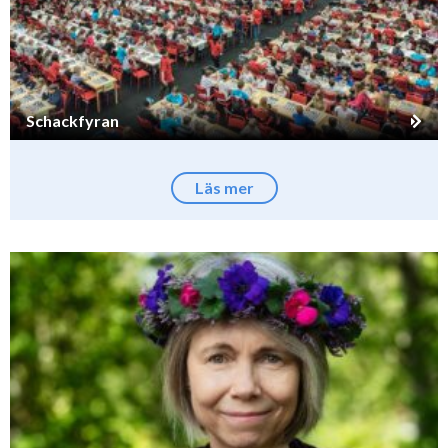
Schackfyran
Läs mer