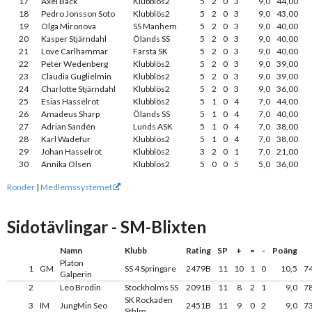
17
Axel Bäck
Klubblös2
5
2
0
3
9,0
44,00
18
Pedro Jonsson Soto
Klubblös2
5
2
0
3
9,0
43,00
19
Olga Mironova
SS Manhem
5
2
0
3
9,0
40,00
20
Kasper Stjärndahl
Ölands SS
5
2
0
3
9,0
40,00
21
Love Carlhammar
Farsta SK
5
2
0
3
9,0
40,00
22
Peter Wedenberg
Klubblös2
5
2
0
3
9,0
39,00
23
Claudia Guglielmin
Klubblös2
5
2
0
3
9,0
39,00
24
Charlotte Stjärndahl
Klubblös2
5
2
0
3
9,0
36,00
25
Esias Hasselrot
Klubblös2
5
1
0
4
7,0
44,00
26
Amadeus Sharp
Ölands SS
5
1
0
4
7,0
40,00
27
Adrian Sandén
Lunds ASK
5
1
0
4
7,0
38,00
28
Karl Wadefur
Klubblös2
5
1
0
4
7,0
38,00
29
Johan Hasselrot
Klubblös2
3
2
0
1
7,0
21,00
30
Annika Olsen
Klubblös2
5
0
0
5
5,0
36,00
Ronder
|
Medlemssystemet
Sidotävlingar - SM-Blixten
Namn
Klubb
Rating
SP
+
=
-
Poäng
Platon
1
GM
SS 4 Springare
2479B
11
10
1
0
10,5
7
Galperin
2
Leo Brodin
Stockholms SS
2091B
11
8
2
1
9,0
7
SK Rockaden
3
IM
JungMin Seo
2451B
11
9
0
2
9,0
7
Sthlm