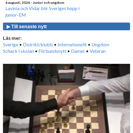
6 augusti, 2026
- Junior och ungdom
Lavinia och Vidar blir Sveriges hopp i
junior-EM
▶ Till senaste nytt
Läs mer:
Sverige
•
Distrikt/klubb
•
Internationellt
•
Ungdom
Schack i skolan
•
Förbundsnytt
•
Damer
•
Veteran