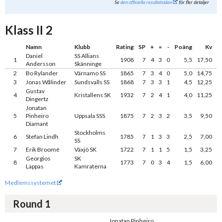
Se
den officiella resultatsidan
för fler detaljer
Klass II 2
Namn
Klubb
Rating
SP
+
=
-
Poäng
Kv
Daniel
SS Allians
1
1908
7
4
3
0
5,5
17,50
Andersson
Skänninge
2
Bo Rylander
Värnamo SS
1865
7
3
4
0
5,0
14,75
3
Jonas Wålinder
Sundsvalls SS
1868
7
3
3
1
4,5
12,25
Gustav
4
Kristallens SK
1932
7
2
4
1
4,0
11,25
Dingertz
Jonatan
5
Pinheiro
Uppsala SSS
1875
7
2
3
2
3,5
9,50
Diamant
Stockholms
6
Stefan Lindh
1785
7
1
3
3
2,5
7,00
SS
7
Erik Broomé
Växjö SK
1722
7
1
1
5
1,5
3,25
Georgios
SK
8
1773
7
0
3
4
1,5
6,00
Lappas
Kamraterna
Medlemssystemet
Round 1
Jonatan Pinheiro