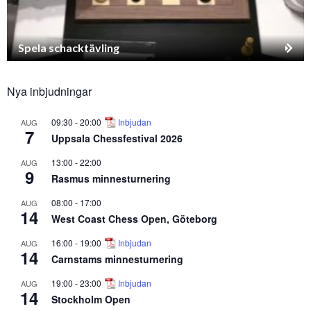
Spela schacktävling
Nya inbjudningar
09:30
-
20:00
Inbjudan
AUG
7
Uppsala Chessfestival 2026
13:00
-
22:00
AUG
9
Rasmus minnesturnering
08:00
-
17:00
AUG
14
West Coast Chess Open, Göteborg
16:00
-
19:00
Inbjudan
AUG
14
Carnstams minnesturnering
19:00
-
23:00
Inbjudan
AUG
14
Stockholm Open