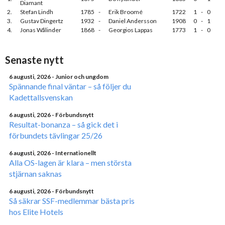
Diamant
2.
Stefan Lindh
1785
-
Erik Broomé
1722
1
-
0
3.
Gustav Dingertz
1932
-
Daniel Andersson
1908
0
-
1
4.
Jonas Wålinder
1868
-
Georgios Lappas
1773
1
-
0
Senaste nytt
6 augusti, 2026
- Junior och ungdom
Spännande final väntar – så följer du
Kadettallsvenskan
6 augusti, 2026
- Förbundsnytt
Resultat-bonanza – så gick det i
förbundets tävlingar 25/26
6 augusti, 2026
- Internationellt
Alla OS-lagen är klara – men största
stjärnan saknas
6 augusti, 2026
- Förbundsnytt
Så säkrar SSF-medlemmar bästa pris
hos Elite Hotels