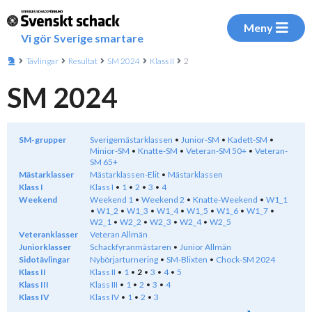
Meny
Vi gör Sverige smartare
Tävlingar
Resultat
SM 2024
Klass II
2
SM 2024
SM-grupper
Sverigemästarklassen
Junior-SM
Kadett-SM
Minior-SM
Knatte-SM
Veteran-SM 50+
Veteran-
SM 65+
Mästarklasser
Mästarklassen-Elit
Mästarklassen
Klass I
Klass I
1
2
3
4
Weekend
Weekend 1
Weekend 2
Knatte-Weekend
W1_1
W1_2
W1_3
W1_4
W1_5
W1_6
W1_7
W2_1
W2_2
W2_3
W2_4
W2_5
Veteranklasser
Veteran Allmän
Juniorklasser
Schackfyranmästaren
Junior Allmän
Sidotävlingar
Nybörjarturnering
SM-Blixten
Chock-SM 2024
Klass II
Klass II
1
2
3
4
5
Klass III
Klass III
1
2
3
4
Klass IV
Klass IV
1
2
3