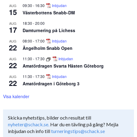
09:30
-
16:30
Inbjudan
AUG
15
Västerbottens Snabb-DM
18:30
-
20:00
AUG
17
Damturnering på Lichess
08:00
-
17:00
Inbjudan
AUG
22
Ängelholm Snabb Open
11:30
-
17:30
Inbjudan
AUG
22
Amatördragen Svarta Hästen Göteborg
11:30
-
17:30
Inbjudan
AUG
22
Amatördragen i Göteborg 3
Visa kalender
Skicka nyhetstips, bilder och resultat till
nyheter@schack.se.
Har du en tävling på gång? Mejla
inbjudan och info till
turneringstips@schack.se