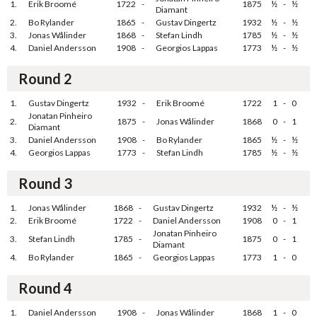
1.
Erik Broomé
1722
-
1875
½
-
½
Diamant
2.
Bo Rylander
1865
-
Gustav Dingertz
1932
½
-
½
3.
Jonas Wålinder
1868
-
Stefan Lindh
1785
½
-
½
4.
Daniel Andersson
1908
-
Georgios Lappas
1773
½
-
½
Round 2
1.
Gustav Dingertz
1932
-
Erik Broomé
1722
1
-
0
Jonatan Pinheiro
2.
1875
-
Jonas Wålinder
1868
0
-
1
Diamant
3.
Daniel Andersson
1908
-
Bo Rylander
1865
½
-
½
4.
Georgios Lappas
1773
-
Stefan Lindh
1785
½
-
½
Round 3
1.
Jonas Wålinder
1868
-
Gustav Dingertz
1932
½
-
½
2.
Erik Broomé
1722
-
Daniel Andersson
1908
0
-
1
Jonatan Pinheiro
3.
Stefan Lindh
1785
-
1875
0
-
1
Diamant
4.
Bo Rylander
1865
-
Georgios Lappas
1773
1
-
0
Round 4
1.
Daniel Andersson
1908
-
Jonas Wålinder
1868
1
-
0