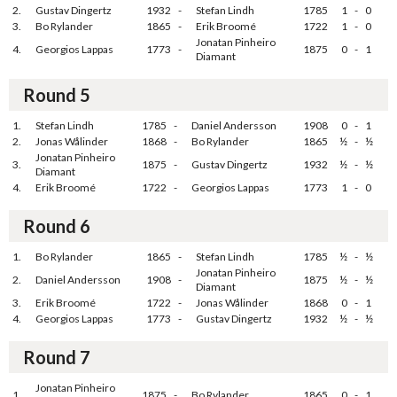
2.
Gustav Dingertz
1932
-
Stefan Lindh
1785
1
-
0
3.
Bo Rylander
1865
-
Erik Broomé
1722
1
-
0
Jonatan Pinheiro
4.
Georgios Lappas
1773
-
1875
0
-
1
Diamant
Round 5
1.
Stefan Lindh
1785
-
Daniel Andersson
1908
0
-
1
2.
Jonas Wålinder
1868
-
Bo Rylander
1865
½
-
½
Jonatan Pinheiro
3.
1875
-
Gustav Dingertz
1932
½
-
½
Diamant
4.
Erik Broomé
1722
-
Georgios Lappas
1773
1
-
0
Round 6
1.
Bo Rylander
1865
-
Stefan Lindh
1785
½
-
½
Jonatan Pinheiro
2.
Daniel Andersson
1908
-
1875
½
-
½
Diamant
3.
Erik Broomé
1722
-
Jonas Wålinder
1868
0
-
1
4.
Georgios Lappas
1773
-
Gustav Dingertz
1932
½
-
½
Round 7
Jonatan Pinheiro
1.
1875
-
Bo Rylander
1865
0
-
1