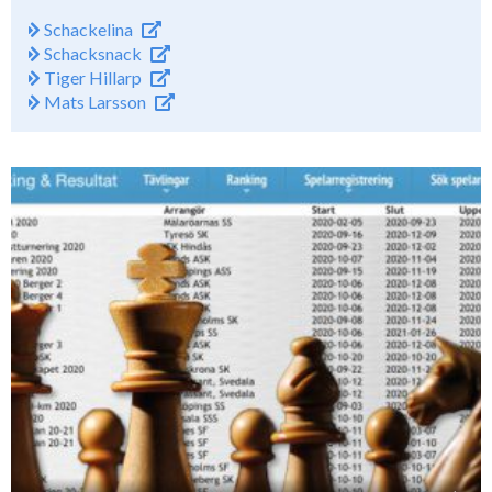
Schackelina
Schacksnack
Tiger Hillarp
Mats Larsson