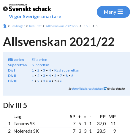
Meny
Vi gör Sverige smartare
Tävlingar
Resultat
Allsvenskan 2021/22
Div III
5
Allsvenskan 2021/22
Elitserien
Elitserien
Superettan
Superettan
Div I
1
2
3
4
Kval superettan
Div II
1
2
3
4
5
7
8
6
Div III
1
2
3
4
5
6
Se
den officiella resultatsidan
för fler detaljer
Div III 5
Lag
SP
+
=
-
PP
MP
1
Tanums SS
7
5
1
1
37,0
11
2
Nolereds SK
7
3
3
1
28,5
9