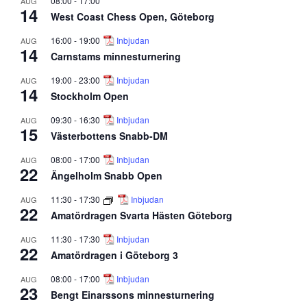
08:00
-
17:00
AUG
14
West Coast Chess Open, Göteborg
16:00
-
19:00
Inbjudan
AUG
14
Carnstams minnesturnering
19:00
-
23:00
Inbjudan
AUG
14
Stockholm Open
09:30
-
16:30
Inbjudan
AUG
15
Västerbottens Snabb-DM
08:00
-
17:00
Inbjudan
AUG
22
Ängelholm Snabb Open
11:30
-
17:30
Inbjudan
AUG
22
Amatördragen Svarta Hästen Göteborg
11:30
-
17:30
Inbjudan
AUG
22
Amatördragen i Göteborg 3
08:00
-
17:00
Inbjudan
AUG
23
Bengt Einarssons minnesturnering