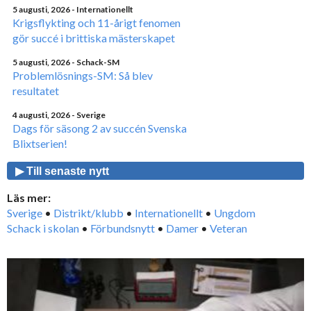
5 augusti, 2026
- Internationellt
Krigsflykting och 11-årigt fenomen
gör succé i brittiska mästerskapet
5 augusti, 2026
- Schack-SM
Problemlösnings-SM: Så blev
resultatet
4 augusti, 2026
- Sverige
Dags för säsong 2 av succén Svenska
Blixtserien!
▶ Till senaste nytt
Läs mer:
Sverige
•
Distrikt/klubb
•
Internationellt
•
Ungdom
Schack i skolan
•
Förbundsnytt
•
Damer
•
Veteran