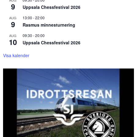
AUG
9
Uppsala Chessfestival 2026
13:00
-
22:00
AUG
9
Rasmus minnesturnering
09:30
-
20:00
AUG
10
Uppsala Chessfestival 2026
Visa kalender