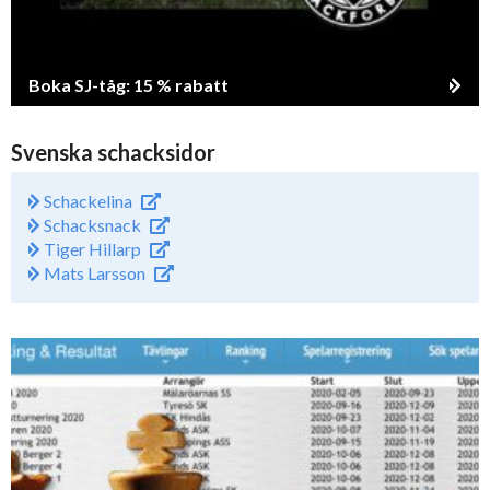
Boka SJ-tåg: 15 % rabatt
Svenska schacksidor
Schackelina
Schacksnack
Tiger Hillarp
Mats Larsson