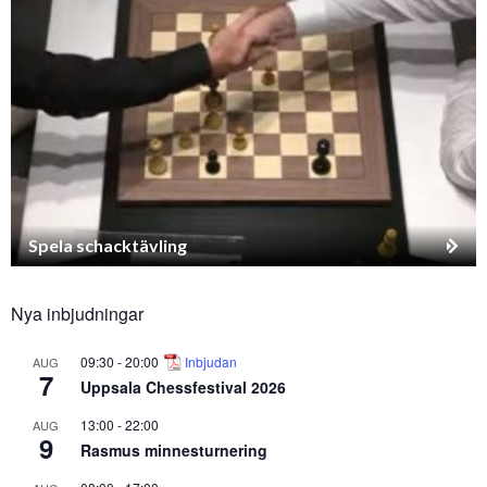
Spela schacktävling
Nya inbjudningar
09:30
-
20:00
Inbjudan
AUG
7
Uppsala Chessfestival 2026
13:00
-
22:00
AUG
9
Rasmus minnesturnering