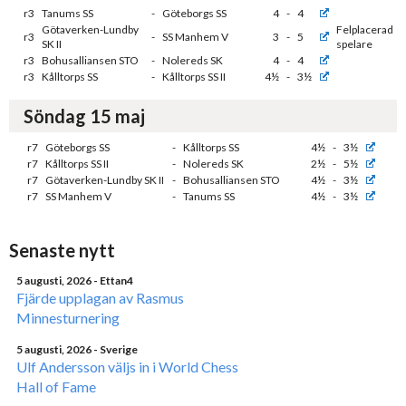
r3
Tanums SS
-
Göteborgs SS
4
-
4
Götaverken-Lundby
Felplacerad
r3
-
SS Manhem V
3
-
5
SK II
spelare
r3
Bohusalliansen STO
-
Nolereds SK
4
-
4
r3
Kålltorps SS
-
Kålltorps SS II
4½
-
3½
Söndag 15 maj
r7
Göteborgs SS
-
Kålltorps SS
4½
-
3½
r7
Kålltorps SS II
-
Nolereds SK
2½
-
5½
r7
Götaverken-Lundby SK II
-
Bohusalliansen STO
4½
-
3½
r7
SS Manhem V
-
Tanums SS
4½
-
3½
Senaste nytt
5 augusti, 2026
- Ettan4
Fjärde upplagan av Rasmus
Minnesturnering
5 augusti, 2026
- Sverige
Ulf Andersson väljs in i World Chess
Hall of Fame