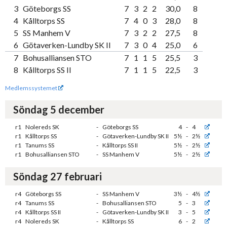
3
Göteborgs SS
7
3
2
2
30,0
8
4
Kålltorps SS
7
4
0
3
28,0
8
5
SS Manhem V
7
3
2
2
27,5
8
6
Götaverken-Lundby SK II
7
3
0
4
25,0
6
7
Bohusalliansen STO
7
1
1
5
25,5
3
8
Kålltorps SS II
7
1
1
5
22,5
3
Medlemssystemet
Söndag 5 december
r1
Nolereds SK
-
Göteborgs SS
4
-
4
r1
Kålltorps SS
-
Götaverken-Lundby SK II
5½
-
2½
r1
Tanums SS
-
Kålltorps SS II
5½
-
2½
r1
Bohusalliansen STO
-
SS Manhem V
5½
-
2½
Söndag 27 februari
r4
Göteborgs SS
-
SS Manhem V
3½
-
4½
r4
Tanums SS
-
Bohusalliansen STO
5
-
3
r4
Kålltorps SS II
-
Götaverken-Lundby SK II
3
-
5
r4
Nolereds SK
-
Kålltorps SS
6
-
2