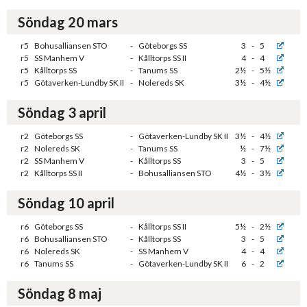
Söndag 20 mars
r5
Bohusalliansen STO
-
Göteborgs SS
3
-
5
r5
SS Manhem V
-
Kålltorps SS II
4
-
4
r5
Kålltorps SS
-
Tanums SS
2½
-
5½
r5
Götaverken-Lundby SK II
-
Nolereds SK
3½
-
4½
Söndag 3 april
r2
Göteborgs SS
-
Götaverken-Lundby SK II
3½
-
4½
r2
Nolereds SK
-
Tanums SS
½
-
7½
r2
SS Manhem V
-
Kålltorps SS
3
-
5
r2
Kålltorps SS II
-
Bohusalliansen STO
4½
-
3½
Söndag 10 april
r6
Göteborgs SS
-
Kålltorps SS II
5½
-
2½
r6
Bohusalliansen STO
-
Kålltorps SS
3
-
5
r6
Nolereds SK
-
SS Manhem V
4
-
4
r6
Tanums SS
-
Götaverken-Lundby SK II
6
-
2
Söndag 8 maj