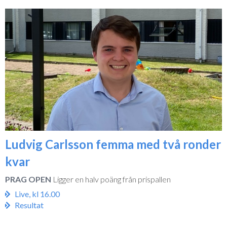
Ludvig Carlsson femma med två ronder
kvar
PRAG OPEN
Ligger en halv poäng från prispallen
Live, kl 16.00
Resultat