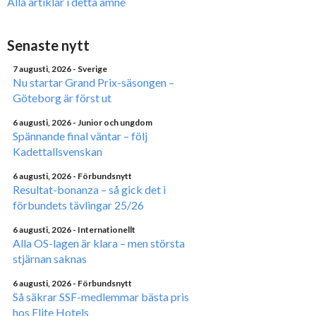
Alla artiklar i detta ämne
Senaste nytt
7 augusti, 2026
- Sverige
Nu startar Grand Prix-säsongen –
Göteborg är först ut
6 augusti, 2026
- Junior och ungdom
Spännande final väntar – följ
Kadettallsvenskan
6 augusti, 2026
- Förbundsnytt
Resultat-bonanza – så gick det i
förbundets tävlingar 25/26
6 augusti, 2026
- Internationellt
Alla OS-lagen är klara – men största
stjärnan saknas
6 augusti, 2026
- Förbundsnytt
Så säkrar SSF-medlemmar bästa pris
hos Elite Hotels