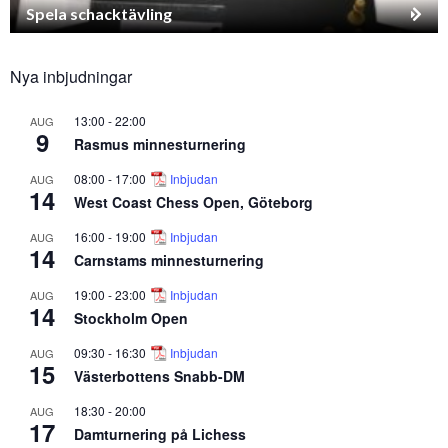
Spela schacktävling
Nya inbjudningar
13:00
-
22:00
AUG
9
Rasmus minnesturnering
08:00
-
17:00
Inbjudan
AUG
14
West Coast Chess Open, Göteborg
16:00
-
19:00
Inbjudan
AUG
14
Carnstams minnesturnering
19:00
-
23:00
Inbjudan
AUG
14
Stockholm Open
09:30
-
16:30
Inbjudan
AUG
15
Västerbottens Snabb-DM
18:30
-
20:00
AUG
17
Damturnering på Lichess