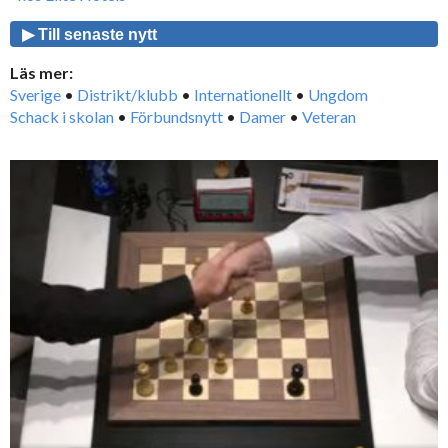
▶ Till senaste nytt
Läs mer:
Sverige
•
Distrikt/klubb
•
Internationellt
•
Ungdom
Schack i skolan
•
Förbundsnytt
•
Damer
•
Veteran