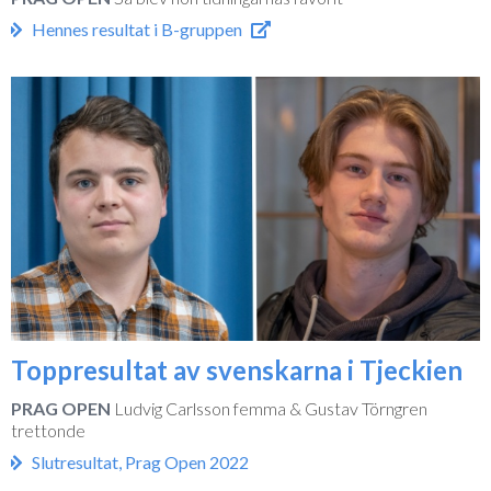
Hennes resultat i B-gruppen
Toppresultat av svenskarna i Tjeckien
PRAG OPEN
Ludvig Carlsson femma & Gustav Törngren
trettonde
Slutresultat, Prag Open 2022