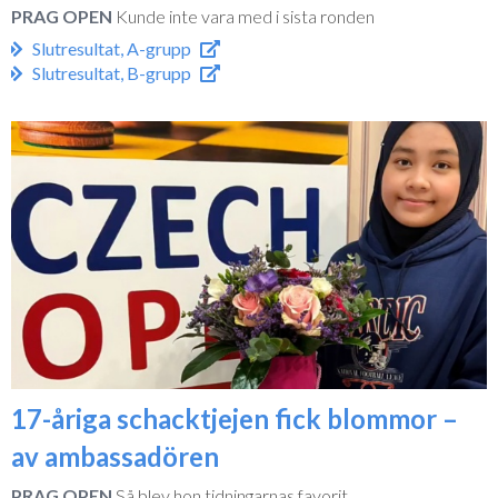
PRAG OPEN
Kunde inte vara med i sista ronden
Slutresultat, A-grupp
Slutresultat, B-grupp
17-åriga schacktjejen fick blommor –
av ambassadören
PRAG OPEN
Så blev hon tidningarnas favorit