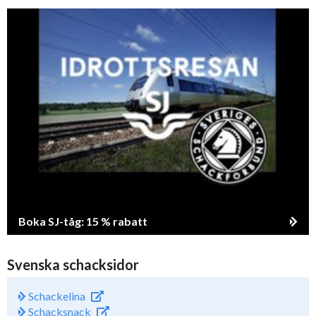
Boka SJ-tåg: 15 % rabatt
Svenska schacksidor
Schackelina
Schacksnack