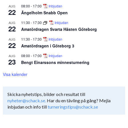
08:00
-
17:00
Inbjudan
AUG
22
Ängelholm Snabb Open
11:30
-
17:30
Inbjudan
AUG
22
Amatördragen Svarta Hästen Göteborg
11:30
-
17:30
Inbjudan
AUG
22
Amatördragen i Göteborg 3
08:00
-
17:00
Inbjudan
AUG
23
Bengt Einarssons minnesturnering
Visa kalender
Skicka nyhetstips, bilder och resultat till
nyheter@schack.se.
Har du en tävling på gång? Mejla
inbjudan och info till
turneringstips@schack.se