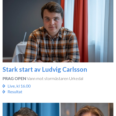
Stark start av Ludvig Carlsson
PRAG OPEN
Vann mot stormästaren Urkedal
Live, kl 16.00
Resultat