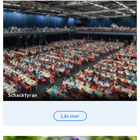
Schackfyran
Läs mer