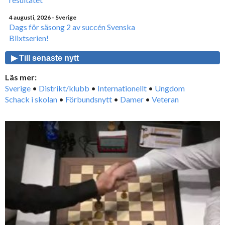
4 augusti, 2026
- Sverige
Dags för säsong 2 av succén Svenska
Blixtserien!
▶ Till senaste nytt
Läs mer:
Sverige
•
Distrikt/klubb
•
Internationellt
•
Ungdom
Schack i skolan
•
Förbundsnytt
•
Damer
•
Veteran