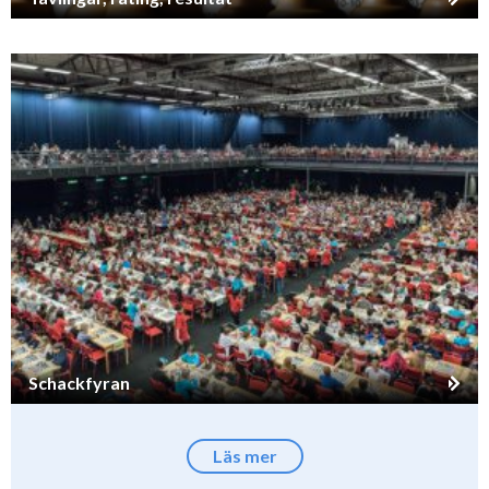
Schackfyran
Läs mer