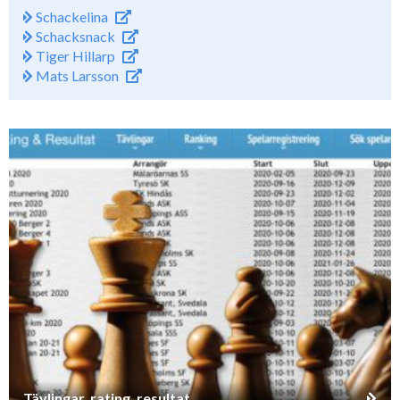
Schackelina
Schacksnack
Tiger Hillarp
Mats Larsson
Tävlingar, rating, resultat