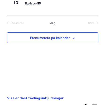
13
Skollags-NM
Idag
Föregående
Nästa
Evenemang
Evenemang
Prenumerera på kalender
Visa endast tävlingsinbjudningar