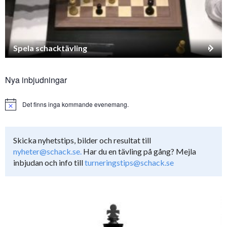
Spela schacktävling
Nya inbjudningar
Det finns inga kommande evenemang.
Notice
Skicka nyhetstips, bilder och resultat till
nyheter@schack.se.
Har du en tävling på gång? Mejla
inbjudan och info till
turneringstips@schack.se