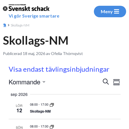
Meny
Vi gör Sverige smartare
Skollags-NM
Skollags-NM
Publicerad 18 maj, 2026 av Ofelia Thörnqvist
Visa endast tävlingsinbjudningar
Eve
Kommande
Evenem
Sök
Sammanf
vyna
Välj
Search
sep 2026
datum
and
08:00
-
17:00
LÖR
12
Views
Skollags-NM
Navigati
08:00
-
17:00
SÖN