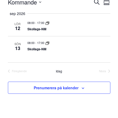
Eve
Kommande
Evenem
Sök
Samman
vyna
Välj
Search
sep 2026
datum
and
08:00
-
17:00
LÖR
12
Views
Skollags-NM
Navigati
08:00
-
17:00
SÖN
13
Skollags-NM
Idag
Föregående
Nästa
Evenemang
Evenemang
Prenumerera på kalender