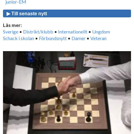
junior-EM
▶ Till senaste nytt
Läs mer:
Sverige
•
Distrikt/klubb
•
Internationellt
•
Ungdom
Schack i skolan
•
Förbundsnytt
•
Damer
•
Veteran