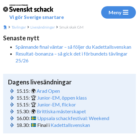
Meny
Vi gör Sverige smartare
Tävlingar
Livesändningar
Smuk skak GM
Senaste nytt
Spännande final väntar – så följer du Kadettallsvenskan
Resultat-bonanza – så gick det i förbundets tävlingar
25/26
Dagens livesändningar
15.15: 🌍
Arad Open
15.15: 🏆
Junior-EM, öppen klass
15.15: 🏆
Junior-EM, flickor
15.30: 🌍
Brittiska mästerskapet
16.00:
Uppsala schackfestival: Weekend
18.30:
Final i
Kadettallsvenskan