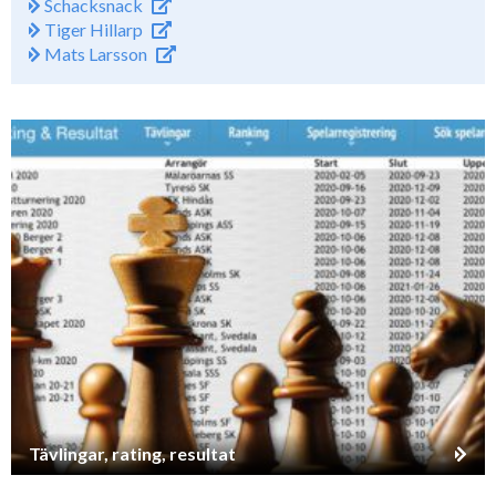
Schacksnack
Tiger Hillarp
Mats Larsson
Tävlingar, rating, resultat