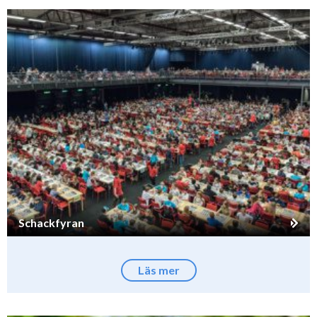
Schackfyran
Läs mer