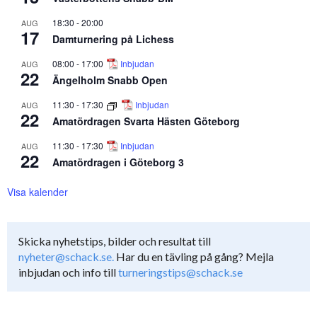
18:30
-
20:00
AUG
17
Damturnering på Lichess
08:00
-
17:00
Inbjudan
AUG
22
Ängelholm Snabb Open
11:30
-
17:30
Inbjudan
AUG
22
Amatördragen Svarta Hästen Göteborg
11:30
-
17:30
Inbjudan
AUG
22
Amatördragen i Göteborg 3
Visa kalender
Skicka nyhetstips, bilder och resultat till
nyheter@schack.se.
Har du en tävling på gång? Mejla
inbjudan och info till
turneringstips@schack.se