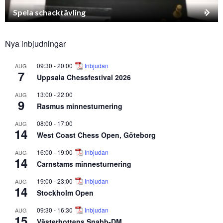
Spela schacktävling
Nya inbjudningar
09:30
-
20:00
Inbjudan
AUG
7
Uppsala Chessfestival 2026
13:00
-
22:00
AUG
9
Rasmus minnesturnering
08:00
-
17:00
AUG
14
West Coast Chess Open, Göteborg
16:00
-
19:00
Inbjudan
AUG
14
Carnstams minnesturnering
19:00
-
23:00
Inbjudan
AUG
14
Stockholm Open
09:30
-
16:30
Inbjudan
AUG
15
Västerbottens Snabb-DM