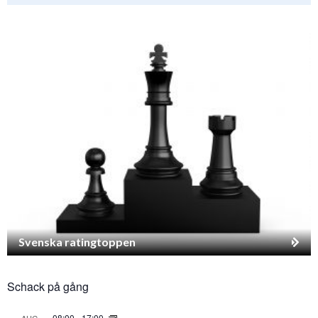
Svenska ratingtoppen
Schack på gång
08:00
-
17:00