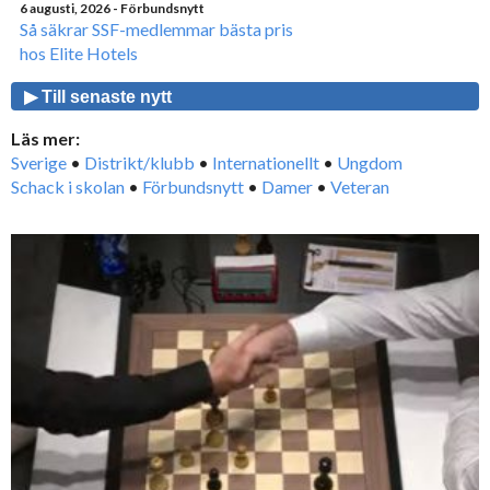
6 augusti, 2026
- Förbundsnytt
Så säkrar SSF-medlemmar bästa pris
hos Elite Hotels
▶ Till senaste nytt
Läs mer:
Sverige
•
Distrikt/klubb
•
Internationellt
•
Ungdom
Schack i skolan
•
Förbundsnytt
•
Damer
•
Veteran