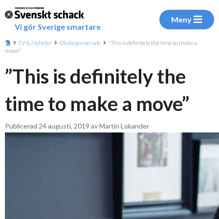
Meny
Vi gör Sverige smartare
TV & Nyheter
Okategoriserade
"This is definitely the time to make a
move"
”This is definitely the
time to make a move”
Publicerad 24 augusti, 2019 av Martin Lokander