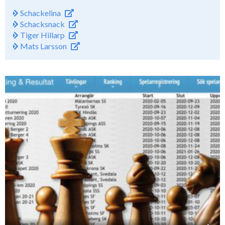
Schackelina
Schacksnack
Tiger Hillarp
Mats Larsson