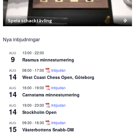
Spela schacktävling
Nya inbjudningar
13:00
-
22:00
AUG
9
Rasmus minnesturnering
08:00
-
17:00
Inbjudan
AUG
14
West Coast Chess Open, Göteborg
16:00
-
19:00
Inbjudan
AUG
14
Carnstams minnesturnering
19:00
-
23:00
Inbjudan
AUG
14
Stockholm Open
09:30
-
16:30
Inbjudan
AUG
15
Västerbottens Snabb-DM