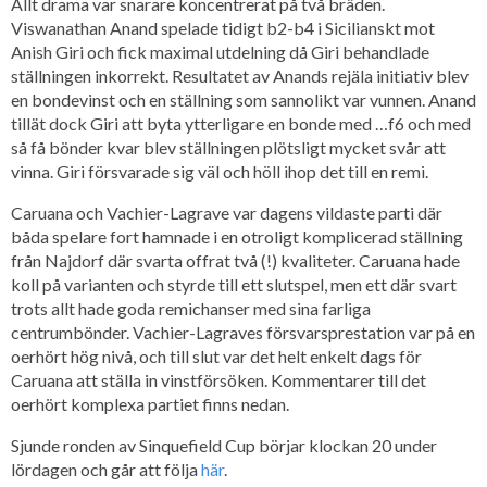
Allt drama var snarare koncentrerat på två bräden.
Viswanathan Anand spelade tidigt b2-b4 i Sicilianskt mot
Anish Giri och fick maximal utdelning då Giri behandlade
ställningen inkorrekt. Resultatet av Anands rejäla initiativ blev
en bondevinst och en ställning som sannolikt var vunnen. Anand
tillät dock Giri att byta ytterligare en bonde med …f6 och med
så få bönder kvar blev ställningen plötsligt mycket svår att
vinna. Giri försvarade sig väl och höll ihop det till en remi.
Caruana och Vachier-Lagrave var dagens vildaste parti där
båda spelare fort hamnade i en otroligt komplicerad ställning
från Najdorf där svarta offrat två (!) kvaliteter. Caruana hade
koll på varianten och styrde till ett slutspel, men ett där svart
trots allt hade goda remichanser med sina farliga
centrumbönder. Vachier-Lagraves försvarsprestation var på en
oerhört hög nivå, och till slut var det helt enkelt dags för
Caruana att ställa in vinstförsöken. Kommentarer till det
oerhört komplexa partiet finns nedan.
Sjunde ronden av Sinquefield Cup börjar klockan 20 under
lördagen och går att följa
här
.