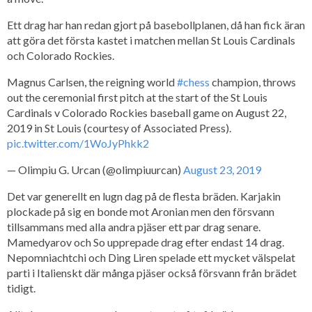
Ett drag har han redan gjort på basebollplanen, då han fick äran
att göra det första kastet i matchen mellan St Louis Cardinals
och Colorado Rockies.
Magnus Carlsen, the reigning world
#chess
champion, throws
out the ceremonial first pitch at the start of the St Louis
Cardinals v Colorado Rockies baseball game on August 22,
2019 in St Louis (courtesy of Associated Press).
pic.twitter.com/1WoJyPhkk2
— Olimpiu G. Urcan (@olimpiuurcan)
August 23, 2019
Det var generellt en lugn dag på de flesta bräden. Karjakin
plockade på sig en bonde mot Aronian men den försvann
tillsammans med alla andra pjäser ett par drag senare.
Mamedyarov och So upprepade drag efter endast 14 drag.
Nepomniachtchi och Ding Liren spelade ett mycket välspelat
parti i Italienskt där många pjäser också försvann från brädet
tidigt.