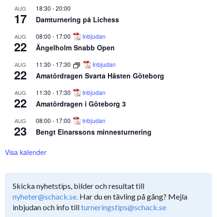
18:30
-
20:00
AUG
17
Damturnering på Lichess
08:00
-
17:00
Inbjudan
AUG
22
Ängelholm Snabb Open
11:30
-
17:30
Inbjudan
AUG
22
Amatördragen Svarta Hästen Göteborg
11:30
-
17:30
Inbjudan
AUG
22
Amatördragen i Göteborg 3
08:00
-
17:00
Inbjudan
AUG
23
Bengt Einarssons minnesturnering
Visa kalender
Skicka nyhetstips, bilder och resultat till
nyheter@schack.se.
Har du en tävling på gång? Mejla
inbjudan och info till
turneringstips@schack.se