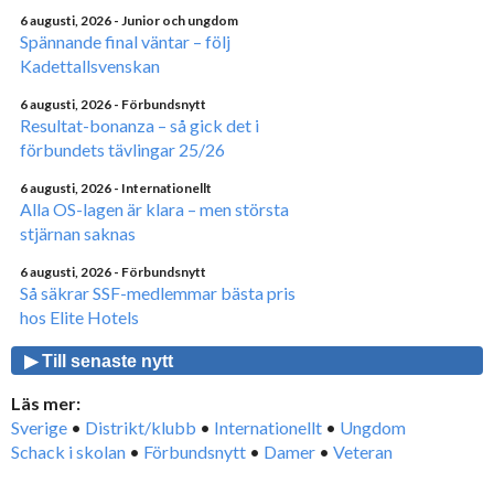
6 augusti, 2026
- Junior och ungdom
Spännande final väntar – följ
Kadettallsvenskan
6 augusti, 2026
- Förbundsnytt
Resultat-bonanza – så gick det i
förbundets tävlingar 25/26
6 augusti, 2026
- Internationellt
Alla OS-lagen är klara – men största
stjärnan saknas
6 augusti, 2026
- Förbundsnytt
Så säkrar SSF-medlemmar bästa pris
hos Elite Hotels
▶ Till senaste nytt
Läs mer:
Sverige
•
Distrikt/klubb
•
Internationellt
•
Ungdom
Schack i skolan
•
Förbundsnytt
•
Damer
•
Veteran