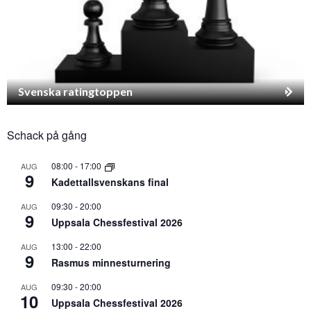
Svenska ratingtoppen
Schack på gång
08:00
-
17:00
AUG
9
Kadettallsvenskans final
09:30
-
20:00
AUG
9
Uppsala Chessfestival 2026
13:00
-
22:00
AUG
9
Rasmus minnesturnering
09:30
-
20:00
AUG
10
Uppsala Chessfestival 2026