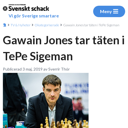
Meny
Vi gör Sverige smartare
TV & Nyheter
Okategoriserade
Gawain Jones tar täten i TePe Sigeman
Gawain Jones tar täten i
TePe Sigeman
Publicerad 3 maj, 2019 av Sverrir Thór