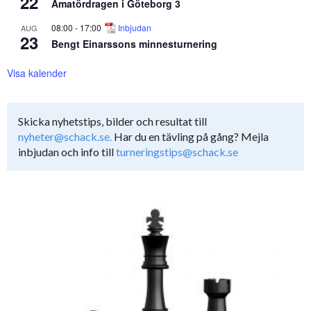
22
Amatördragen i Göteborg 3
08:00
-
17:00
Inbjudan
AUG
23
Bengt Einarssons minnesturnering
Visa kalender
Skicka nyhetstips, bilder och resultat till
nyheter@schack.se.
Har du en tävling på gång? Mejla
inbjudan och info till
turneringstips@schack.se