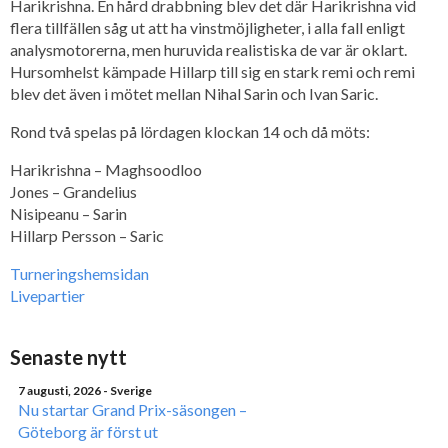
Harikrishna. En hård drabbning blev det där Harikrishna vid
flera tillfällen såg ut att ha vinstmöjligheter, i alla fall enligt
analysmotorerna, men huruvida realistiska de var är oklart.
Hursomhelst kämpade Hillarp till sig en stark remi och remi
blev det även i mötet mellan Nihal Sarin och Ivan Saric.
Rond två spelas på lördagen klockan 14 och då möts:
Harikrishna – Maghsoodloo
Jones – Grandelius
Nisipeanu – Sarin
Hillarp Persson – Saric
Turneringshemsidan
Livepartier
Senaste nytt
7 augusti, 2026
- Sverige
Nu startar Grand Prix-säsongen –
Göteborg är först ut