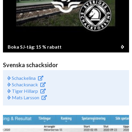
Boka SJ-tåg: 15 % rabatt
Svenska schacksidor
Schackelina
Schacksnack
Tiger Hillarp
Mats Larsson