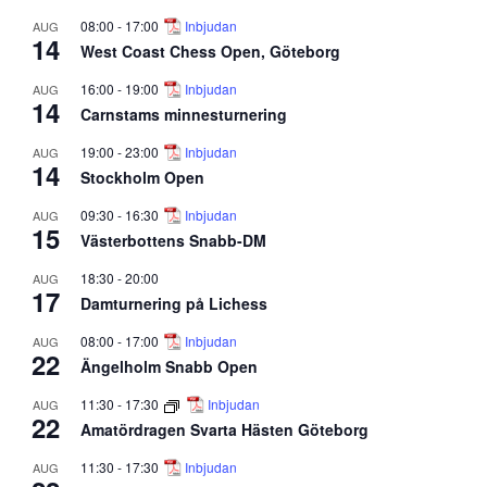
08:00
-
17:00
Inbjudan
AUG
14
West Coast Chess Open, Göteborg
16:00
-
19:00
Inbjudan
AUG
14
Carnstams minnesturnering
19:00
-
23:00
Inbjudan
AUG
14
Stockholm Open
09:30
-
16:30
Inbjudan
AUG
15
Västerbottens Snabb-DM
18:30
-
20:00
AUG
17
Damturnering på Lichess
08:00
-
17:00
Inbjudan
AUG
22
Ängelholm Snabb Open
11:30
-
17:30
Inbjudan
AUG
22
Amatördragen Svarta Hästen Göteborg
11:30
-
17:30
Inbjudan
AUG