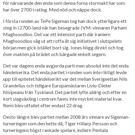
för närvarande den enda som denna forna stormakt har som
har över 2700 i rating. Med nöd och näppe dock.
I första ronden av TePe Sigeman tog han dock ytterligare ett
steg in i 2700-land när han besegrade JVM-vinnaren Parham
Maghsoodloo. Det var ett intensivt parti där iraniern
Maghsoodloo såg ut att roffa åt sig initiativet i slutspelets
början men gick istället bort sig. Jones högg direkt och tog
över makten på brädet och bärgade enkelt segern.
Det var dagens enda avgjorda parti men absolut inte det enda
händelserika. Det enda partiet i ronden som inte riktigt levde
upp till epitetet händelserikt var det mellan Sverigeettan Nils
Grandelius och tidigare Europamästaren Liviu-Dieter
Nisipeanu från Tyskland. Det partiet lyfte aldrig och efter en
kort slagväxling i centrum fanns inte mycket material kvar.
Remi blev utfallet efter endast 22 drag.
Desto längre blev partiet mellan 2008 års vinnare av Sigeman-
turneringen som den hette då, Tiger Hillarp Persson och
turneringens högst rankade spelare, indiern Pentala