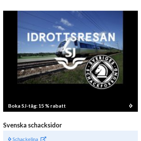
Boka SJ-tåg: 15 % rabatt
Svenska schacksidor
Schackelina