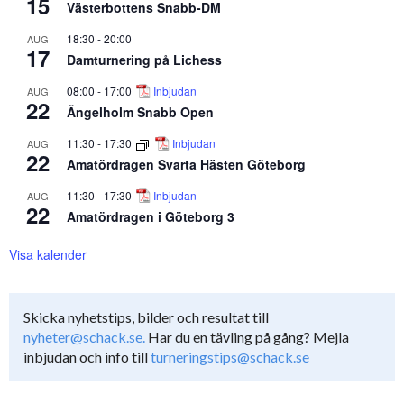
15
Västerbottens Snabb-DM
18:30
-
20:00
AUG
17
Damturnering på Lichess
08:00
-
17:00
Inbjudan
AUG
22
Ängelholm Snabb Open
11:30
-
17:30
Inbjudan
AUG
22
Amatördragen Svarta Hästen Göteborg
11:30
-
17:30
Inbjudan
AUG
22
Amatördragen i Göteborg 3
Visa kalender
Skicka nyhetstips, bilder och resultat till
nyheter@schack.se.
Har du en tävling på gång? Mejla
inbjudan och info till
turneringstips@schack.se