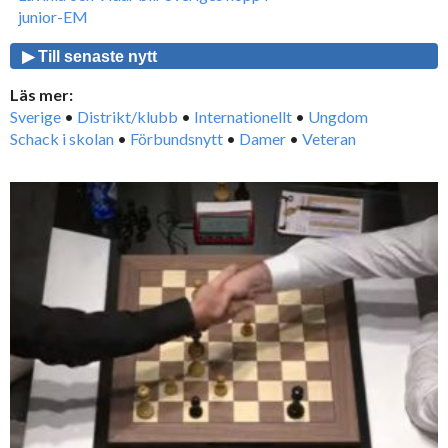
junior-EM
▶ Till senaste nytt
Läs mer:
Sverige
•
Distrikt/klubb
•
Internationellt
•
Ungdom
Schack i skolan
•
Förbundsnytt
•
Damer
•
Veteran