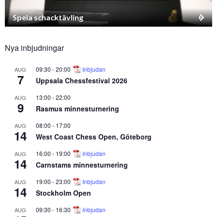
Spela schacktävling
Nya inbjudningar
09:30
-
20:00
Inbjudan
AUG
7
Uppsala Chessfestival 2026
13:00
-
22:00
AUG
9
Rasmus minnesturnering
08:00
-
17:00
AUG
14
West Coast Chess Open, Göteborg
16:00
-
19:00
Inbjudan
AUG
14
Carnstams minnesturnering
19:00
-
23:00
Inbjudan
AUG
14
Stockholm Open
09:30
-
16:30
Inbjudan
AUG