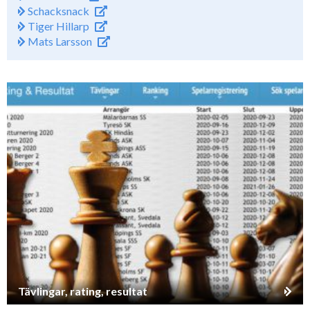
Schacksnack
Tiger Hillarp
Mats Larsson
Tävlingar, rating, resultat