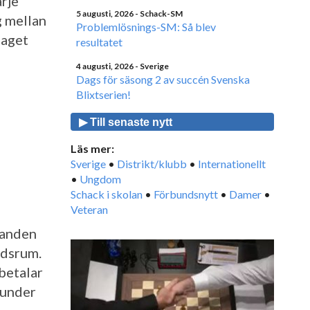
rje
5 augusti, 2026
- Schack-SM
g mellan
Problemlösnings-SM: Så blev
laget
resultatet
4 augusti, 2026
- Sverige
Dags för säsong 2 av succén Svenska
Blixtserien!
▶ Till senaste nytt
Läs mer:
Sverige
•
Distrikt/klubb
•
Internationellt
•
Ungdom
Schack i skolan
•
Förbundsnytt
•
Damer
•
Veteran
danden
äddsrum.
betalar
g under