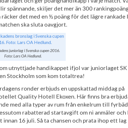
darlaget och ger poänghandikapp i varje match. Va
lir spännande, skiljer det mer än 300 rankingpoän
å räcker det med en ½ poäng för det lägre rankade 
matchen ska sluta oavgjort.
dens juniorlag i Svenska cupen 2016.
Foto: Lars OA Hedlund.
om utnyttjade handikappet ifjol var juniorlaget SK
n Stockholm som kom totaltrea!
ördagens ronder erbjuds en uppskattad middag på
otellet Quality Hotell Ekoxen. Här finns bra erbju
nde med alla typer av rum från enkelrum till fyrb
dessutom rabatterad startavgift om ni anmäler och 
t innan 16 juli. Så ta chansen och prata ihop ett la