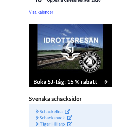
Uppsala Chessfestival 2026
Visa kalender
Boka SJ-tåg: 15 % rabatt
Svenska schacksidor
Schackelina
Schacksnack
Tiger Hillarp