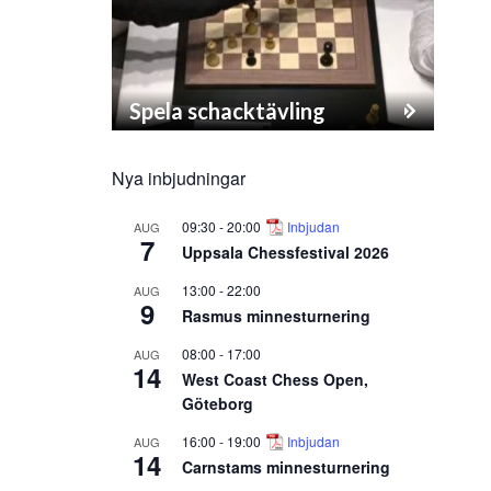
Spela schacktävling
Nya inbjudningar
09:30
-
20:00
Inbjudan
AUG
7
Uppsala Chessfestival 2026
13:00
-
22:00
AUG
9
Rasmus minnesturnering
08:00
-
17:00
AUG
14
West Coast Chess Open,
Göteborg
16:00
-
19:00
Inbjudan
AUG
14
Carnstams minnesturnering