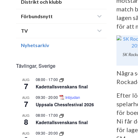
motstån
Distrikt och klubb
match b
Förbundsnytt
lagen s
för att 
TV
Nyhetsarkiv
SK Rocka
Tävlingar, Sverige
Några s
08:00
-
17:00
AUG
Rockade
7
Kadettallsvenskans final
Efter l
09:30
-
20:00
Inbjudan
AUG
7
spelarh
Uppsala Chessfestival 2026
för boe
08:00
-
17:00
AUG
8
Ni får 
Kadettallsvenskans final
för lage
09:30
-
20:00
AUG