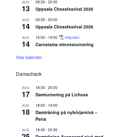
09:30
-
20:00
AUG
13
Uppsala Chessfestival 2026
09:30
-
20:00
AUG
14
Uppsala Chessfestival 2026
16:00
-
19:00
Inbjudan
AUG
14
Carnstams minnesturnering
Visa kalender
Damschack
18:30
-
20:00
AUG
17
Damturnering på Lichess
18:00
-
19:00
AUG
18
Damträning på nybörjarnivå –
Petra
18:30
-
20:30
AUG
25
Damträning Avancerad nivå med