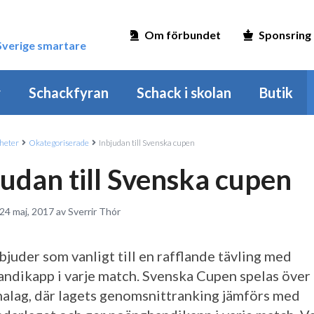
Om förbundet
Sponsring
 Sverige smartare
r
Schackfyran
Schack i skolan
Butik
heter
Okategoriserade
Inbjudan till Svenska cupen
judan till Svenska cupen
24 maj, 2017 av Sverrir Thór
bjuder som vanligt till en rafflande tävling med
ndikapp i varje match. Svenska Cupen spelas över
alag, där lagets genomsnittranking jämförs med