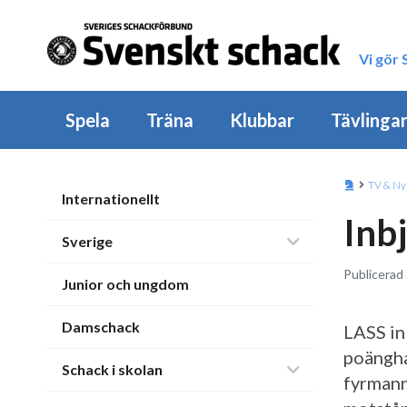
Vi gör
Spela
Träna
Klubbar
Tävlinga
TV & Ny
Internationellt
Inb
Sverige
Publicerad 
Junior och ungdom
Damschack
LASS in
poängha
Schack i skolan
fyrmann