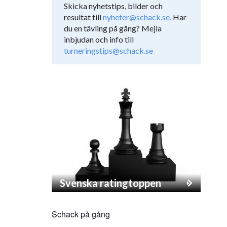
Skicka nyhetstips, bilder och
resultat till
nyheter@schack.se.
Har
du en tävling på gång? Mejla
inbjudan och info till
turneringstips@schack.se
Svenska ratingtoppen
Schack på gång