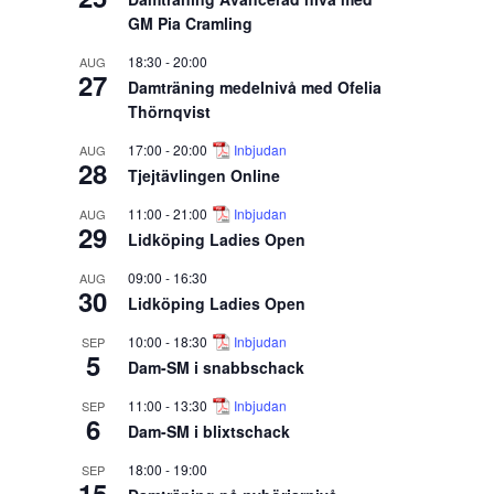
GM Pia Cramling
18:30
-
20:00
AUG
27
Damträning medelnivå med Ofelia
Thörnqvist
17:00
-
20:00
Inbjudan
AUG
28
Tjejtävlingen Online
11:00
-
21:00
Inbjudan
AUG
29
Lidköping Ladies Open
09:00
-
16:30
AUG
30
Lidköping Ladies Open
10:00
-
18:30
Inbjudan
SEP
5
Dam-SM i snabbschack
11:00
-
13:30
Inbjudan
SEP
6
Dam-SM i blixtschack
18:00
-
19:00
SEP
15