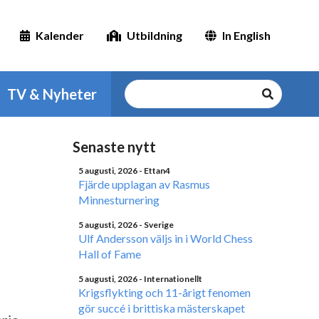
Kalender
Utbildning
In English
TV & Nyheter
Senaste nytt
5 augusti, 2026
- Ettan4
Fjärde upplagan av Rasmus
Minnesturnering
5 augusti, 2026
- Sverige
Ulf Andersson väljs in i World Chess
Hall of Fame
5 augusti, 2026
- Internationellt
Krigsflykting och 11-årigt fenomen
gör succé i brittiska mästerskapet