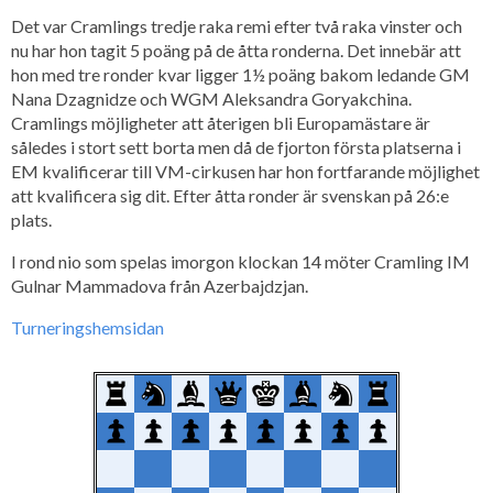
Det var Cramlings tredje raka remi efter två raka vinster och
nu har hon tagit 5 poäng på de åtta ronderna. Det innebär att
hon med tre ronder kvar ligger 1½ poäng bakom ledande GM
Nana Dzagnidze och WGM Aleksandra Goryakchina.
Cramlings möjligheter att återigen bli Europamästare är
således i stort sett borta men då de fjorton första platserna i
EM kvalificerar till VM-cirkusen har hon fortfarande möjlighet
att kvalificera sig dit. Efter åtta ronder är svenskan på 26:e
plats.
I rond nio som spelas imorgon klockan 14 möter Cramling IM
Gulnar Mammadova från Azerbajdzjan.
Turneringshemsidan