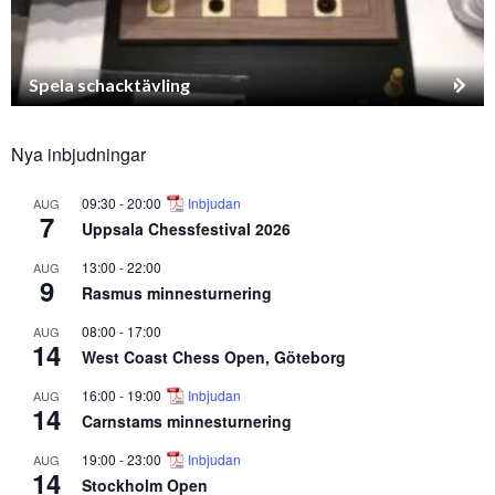
Spela schacktävling
Nya inbjudningar
09:30
-
20:00
Inbjudan
AUG
7
Uppsala Chessfestival 2026
13:00
-
22:00
AUG
9
Rasmus minnesturnering
08:00
-
17:00
AUG
14
West Coast Chess Open, Göteborg
16:00
-
19:00
Inbjudan
AUG
14
Carnstams minnesturnering
19:00
-
23:00
Inbjudan
AUG
14
Stockholm Open