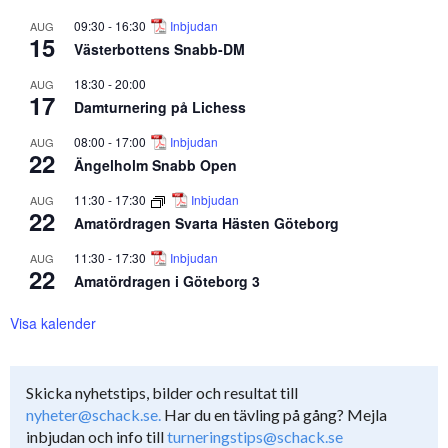
09:30
-
16:30
Inbjudan
AUG
15
Västerbottens Snabb-DM
18:30
-
20:00
AUG
17
Damturnering på Lichess
08:00
-
17:00
Inbjudan
AUG
22
Ängelholm Snabb Open
11:30
-
17:30
Inbjudan
AUG
22
Amatördragen Svarta Hästen Göteborg
11:30
-
17:30
Inbjudan
AUG
22
Amatördragen i Göteborg 3
Visa kalender
Skicka nyhetstips, bilder och resultat till
nyheter@schack.se.
Har du en tävling på gång? Mejla
inbjudan och info till
turneringstips@schack.se