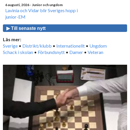
6 augusti, 2026
- Junior och ungdom
Lavinia och Vidar blir Sveriges hopp i
junior-EM
▶ Till senaste nytt
Läs mer:
Sverige
•
Distrikt/klubb
•
Internationellt
•
Ungdom
Schack i skolan
•
Förbundsnytt
•
Damer
•
Veteran