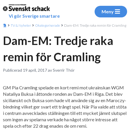
Meny
Vi gör Sverige smartare
TV & Nyheter
Okategoriserade
Dam-EM: Tredje raka remin för Cramling
Dam-EM: Tredje raka
remin för Cramling
Publicerad 19 april, 2017 av Sverrir Thór
GM Pia Cramling spelade en kort remi mot ukrainskan WGM
Nataliya Buksa i åttonde ronden av Dam-EM i Riga. Det blev
sicilianskt och Buksa som hade vit använde sig av en Maroczy-
bindning vilket ger svart ett trångt spel. När Pia valde att stöta
i centrum avvecklades ställningen till ett mycket jämnt slutspel
som ingen av spelarna verkade ha något större intresse att
spela och efter 22 drag enades de om remi.