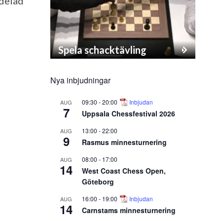
 delad
Spela schacktävling
Nya inbjudningar
09:30
-
20:00
Inbjudan
AUG
7
Uppsala Chessfestival 2026
13:00
-
22:00
AUG
9
Rasmus minnesturnering
08:00
-
17:00
AUG
14
West Coast Chess Open,
Göteborg
16:00
-
19:00
Inbjudan
AUG
14
Carnstams minnesturnering