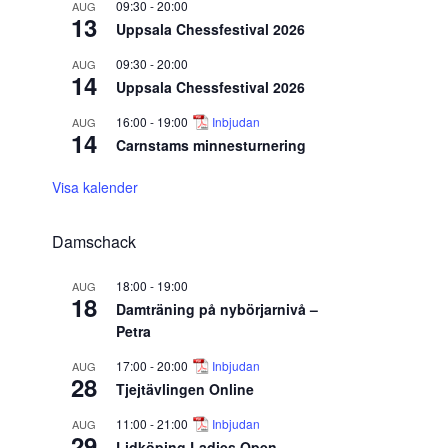
09:30
-
20:00
AUG
13
Uppsala Chessfestival 2026
09:30
-
20:00
AUG
14
Uppsala Chessfestival 2026
16:00
-
19:00
Inbjudan
AUG
14
Carnstams minnesturnering
Visa kalender
Damschack
18:00
-
19:00
AUG
18
Damträning på nybörjarnivå –
Petra
17:00
-
20:00
Inbjudan
AUG
28
Tjejtävlingen Online
11:00
-
21:00
Inbjudan
AUG
29
Lidköping Ladies Open