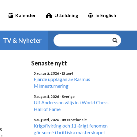
Kalender
Utbildning
In English
TV & Nyheter
Senaste nytt
5 augusti, 2026
- Ettan4
Fjärde upplagan av Rasmus
Minnesturnering
5 augusti, 2026
- Sverige
Ulf Andersson väljs in i World Chess
Hall of Fame
5 augusti, 2026
- Internationellt
Krigsflykting och 11-årigt fenomen
s
gör succé i brittiska mästerskapet