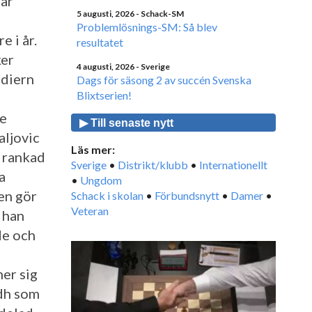
går
5 augusti, 2026
- Schack-SM
Problemlösnings-SM: Så blev
e i år.
resultatet
ker
4 augusti, 2026
- Sverige
ndiern
Dags för säsong 2 av succén Svenska
Blixtserien!
de
▶ Till senaste nytt
aljovic
Läs mer:
 rankad
Sverige
•
Distrikt/klubb
•
Internationellt
a
•
Ungdom
en gör
Schack i skolan
•
Förbundsnytt
•
Damer
•
Veteran
 han
de och
ner sig
ndh som