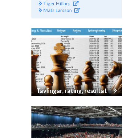
Tiger Hillarp
Mats Larsson
Tävlingar, rating, resultat