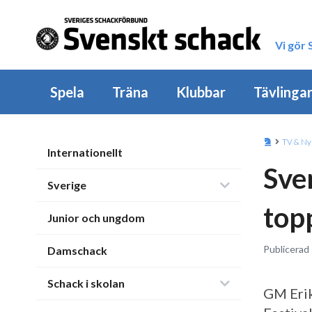
Vi gör
Spela
Träna
Klubbar
Tävlinga
TV & Ny
Internationellt
Sve
Sverige
top
Junior och ungdom
Publicerad
Damschack
Schack i skolan
GM Erik