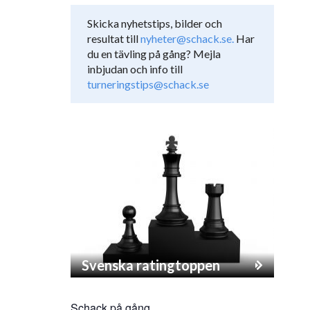
Skicka nyhetstips, bilder och
resultat till
nyheter@schack.se.
Har
du en tävling på gång? Mejla
inbjudan och info till
turneringstips@schack.se
Svenska ratingtoppen
Schack på gång