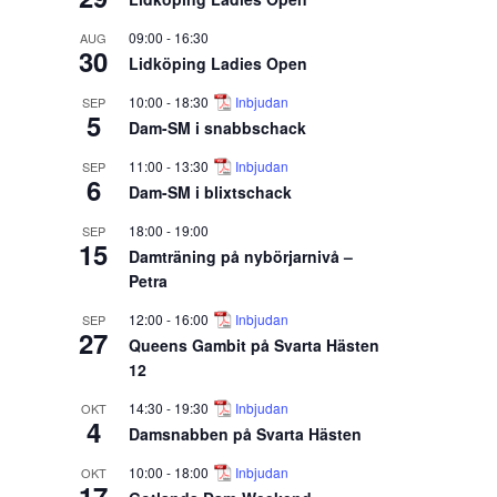
09:00
-
16:30
AUG
30
Lidköping Ladies Open
10:00
-
18:30
Inbjudan
SEP
5
Dam-SM i snabbschack
11:00
-
13:30
Inbjudan
SEP
6
Dam-SM i blixtschack
18:00
-
19:00
SEP
15
Damträning på nybörjarnivå –
Petra
12:00
-
16:00
Inbjudan
SEP
27
Queens Gambit på Svarta Hästen
12
14:30
-
19:30
Inbjudan
OKT
4
Damsnabben på Svarta Hästen
10:00
-
18:00
Inbjudan
OKT
17