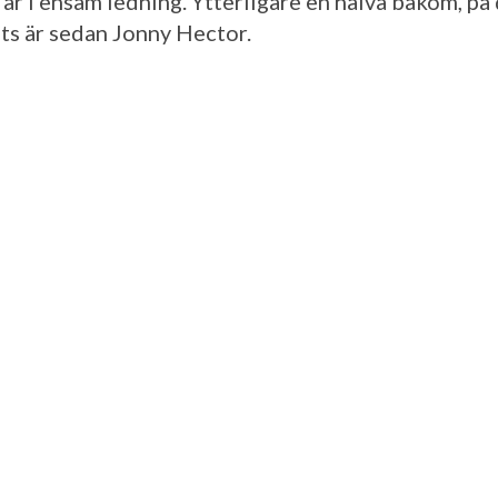
 är i ensam ledning. Ytterligare en halva bakom, på
ats är sedan Jonny Hector.