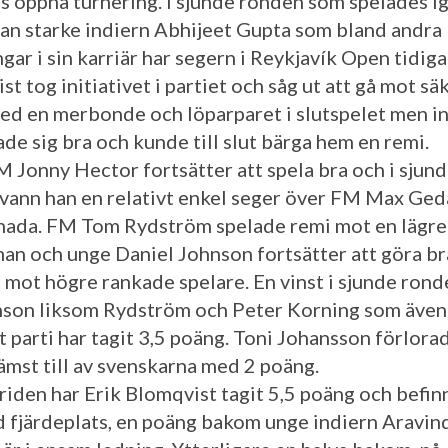
ls öppna turnering. I sjunde ronden som spelades i
an starke indiern Abhijeet Gupta som bland andra
ar i sin karriär har segern i Reykjavík Open tidigar
t tog initiativet i partiet och såg ut att gå mot sä
ed en merbonde och löparparet i slutspelet men i
ade sig bra och kunde till slut bärga hem en remi.
 Jonny Hector fortsätter att spela bra och i sjun
vann han en relativt enkel seger över FM Max Ged
nada. FM Tom Rydström spelade remi mot en lägre
an och unge Daniel Johnson fortsätter att göra br
t mot högre rankade spelare. En vinst i sjunde rond
nson liksom Rydström och Peter Korning som även
tt parti har tagit 3,5 poäng. Toni Johansson förlora
sämst till av svenskarna med 2 poäng.
triden har Erik Blomqvist tagit 5,5 poäng och befin
d fjärdeplats, en poäng bakom unge indiern Aravi