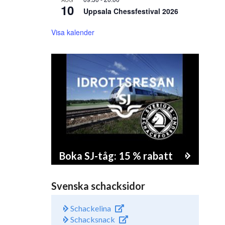
10
Uppsala Chessfestival 2026
Visa kalender
Boka SJ-tåg: 15 % rabatt
Svenska schacksidor
Schackelina
Schacksnack