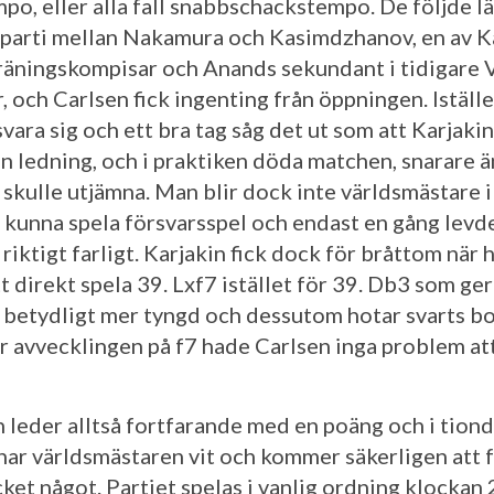
mpo, eller alla fall snabbschackstempo. De följde l
 parti mellan Nakamura och Kasimdzhanov, en av K
räningskompisar och Anands sekundant i tidigare
 och Carlsen fick ingenting från öppningen. Iställe
vara sig och ett bra tag såg det ut som att Karjakin
in ledning, och i praktiken döda matchen, snarare ä
 skulle utjämna. Man blir dock inte världsmästare 
t kunna spela försvarsspel och endast en gång levd
riktigt farligt. Karjakin fick dock för bråttom när 
t direkt spela 39. Lxf7 istället för 39. Db3 som ger
 betydligt mer tyngd och dessutom hotar svarts b
er avvecklingen på f7 hade Carlsen inga problem att
n leder alltså fortfarande med en poäng och i tion
 har världsmästaren vit och kommer säkerligen att 
ket något. Partiet spelas i vanlig ordning klockan 