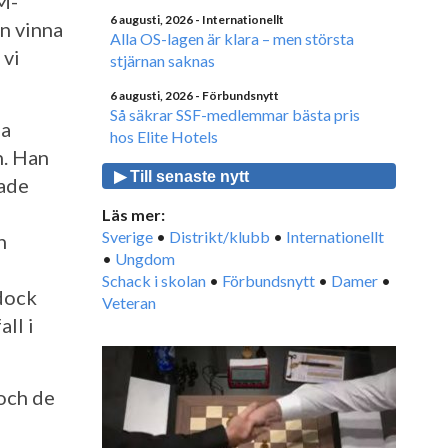
M-
6 augusti, 2026
- Internationellt
n vinna
Alla OS-lagen är klara – men största
 vi
stjärnan saknas
6 augusti, 2026
- Förbundsnytt
Så säkrar SSF-medlemmar bästa pris
la
hos Elite Hotels
n. Han
▶ Till senaste nytt
rade
Läs mer:
Sverige
•
Distrikt/klubb
•
Internationellt
n
•
Ungdom
Schack i skolan
•
Förbundsnytt
•
Damer
•
dock
Veteran
all i
 och de