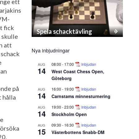
änge ett
arjakins
 VM-
t fick
Spela schacktävling
 skulle
n att
Nya inbjudningar
i schack
e
08:00
-
17:00
Inbjudan
AUG
14
han
West Coast Chess Open,
Göteborg
onde på
16:00
-
19:00
Inbjudan
AUG
14
Carnstams minnesturnering
 hålla
19:00
-
23:00
Inbjudan
AUG
14
Stockholm Open
de
09:30
-
16:30
Inbjudan
AUG
försöka
15
Västerbottens Snabb-DM
20.