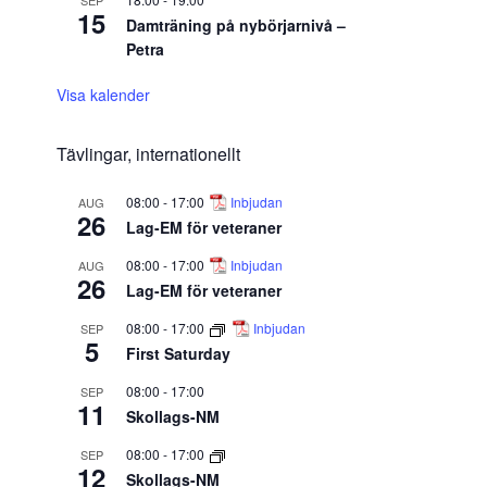
SEP
15
Damträning på nybörjarnivå –
Petra
Visa kalender
Tävlingar, internationellt
08:00
-
17:00
Inbjudan
AUG
26
Lag-EM för veteraner
08:00
-
17:00
Inbjudan
AUG
26
Lag-EM för veteraner
08:00
-
17:00
Inbjudan
SEP
5
First Saturday
08:00
-
17:00
SEP
11
Skollags-NM
08:00
-
17:00
SEP
12
Skollags-NM