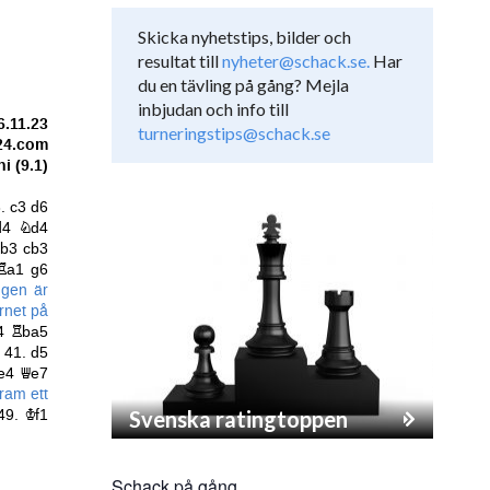
Skicka nyhetstips, bilder och
resultat till
nyheter@schack.se.
Har
du en tävling på gång? Mejla
inbjudan och info till
turneringstips@schack.se
Svenska ratingtoppen
Schack på gång