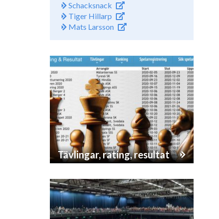
Schacksnack
Tiger Hillarp
Mats Larsson
Tävlingar, rating, resultat