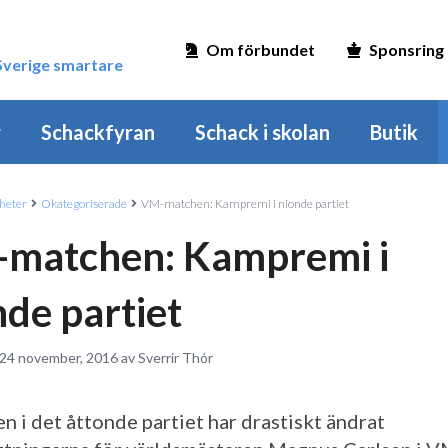
Om förbundet
Sponsring
 Sverige smartare
r
Schackfyran
Schack i skolan
Butik
heter
Okategoriserade
VM-matchen: Kampremi i nionde partiet
matchen: Kampremi i
nde partiet
 24 november, 2016 av Sverrir Thór
n i det åttonde partiet har drastiskt ändrat