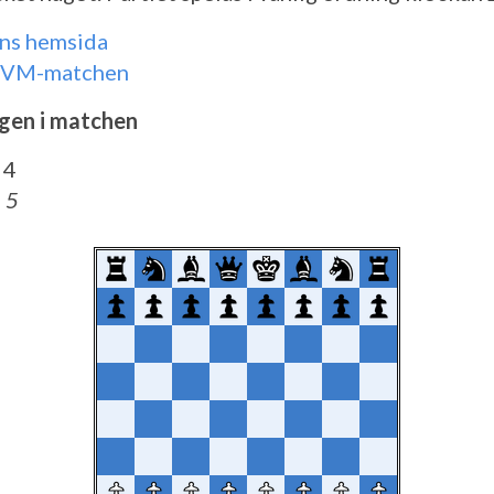
ns hemsida
m VM-matchen
ngen i matchen
 4
 5