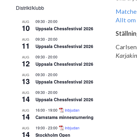
Distrikt/klubb
Matche
Allt o
09:30
-
20:00
AUG
10
Uppsala Chessfestival 2026
Ställni
09:30
-
20:00
AUG
11
Uppsala Chessfestival 2026
Carlsen
Karjakin
09:30
-
20:00
AUG
12
Uppsala Chessfestival 2026
09:30
-
20:00
AUG
13
Uppsala Chessfestival 2026
09:30
-
20:00
AUG
14
Uppsala Chessfestival 2026
16:00
-
19:00
Inbjudan
AUG
14
Carnstams minnesturnering
19:00
-
23:00
Inbjudan
AUG
14
Stockholm Open