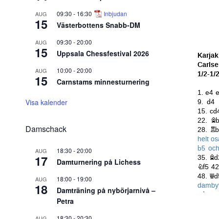
09:30
-
16:30
Inbjudan
AUG
15
Västerbottens Snabb-DM
09:30
-
20:00
AUG
15
Uppsala Chessfestival 2026
10:00
-
20:00
AUG
15
Carnstams minnesturnering
Visa kalender
Damschack
18:30
-
20:00
AUG
17
Damturnering på Lichess
18:00
-
19:00
AUG
18
Damträning på nybörjarnivå –
Petra
18:30
-
20:30
AUG