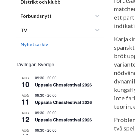
förutsä
Distrikt och klubb
matchen
Förbundsnytt
ett part
indikati
TV
Karjakin
Nyhetsarkiv
spanskt
bröt up
variante
Tävlingar, Sverige
nödvänd
09:30
-
20:00
AUG
dynamik 
10
Uppsala Chessfestival 2026
kungsfl
09:30
-
20:00
AUG
inte far
11
Uppsala Chessfestival 2026
teorin, 
09:30
-
20:00
AUG
12
Problem
Uppsala Chessfestival 2026
två spe
09:30
-
20:00
AUG