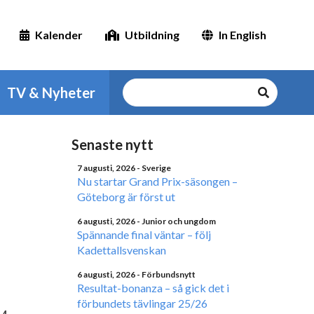
Kalender
Utbildning
In English
TV & Nyheter
Senaste nytt
7 augusti, 2026
- Sverige
Nu startar Grand Prix-säsongen –
Göteborg är först ut
6 augusti, 2026
- Junior och ungdom
Spännande final väntar – följ
Kadettallsvenskan
6 augusti, 2026
- Förbundsnytt
Resultat-bonanza – så gick det i
förbundets tävlingar 25/26