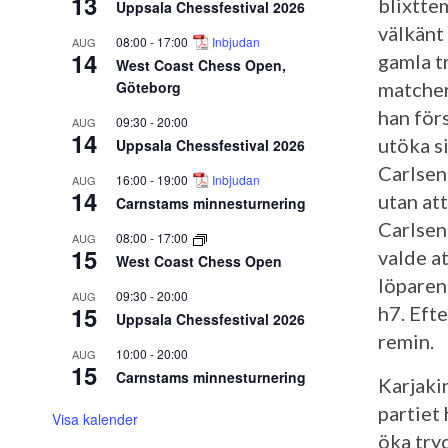
13
blixtte
Uppsala Chessfestival 2026
välkänt
08:00
-
17:00
Inbjudan
AUG
14
gamla t
West Coast Chess Open,
Göteborg
matcher,
han förs
09:30
-
20:00
AUG
14
utöka s
Uppsala Chessfestival 2026
Carlsen
16:00
-
19:00
Inbjudan
AUG
14
utan at
Carnstams minnesturnering
Carlsen 
08:00
-
17:00
AUG
15
valde at
West Coast Chess Open
löparen
09:30
-
20:00
AUG
15
h7. Eft
Uppsala Chessfestival 2026
remin.
10:00
-
20:00
AUG
15
Carnstams minnesturnering
Karjaki
partiet
Visa kalender
öka tryc