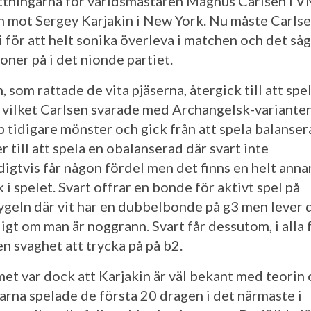
ttningarna för världsmästaren Magnus Carlsen i V
 mot Sergey Karjakin i New York. Nu måste Carlse
i för att helt sonika överleva i matchen och det såg
oner på i det nionde partiet.
, som rattade de vita pjäserna, återgick till att spe
 vilket Carlsen svarade med Archangelsk-variante
p tidigare mönster och gick från att spela balanse
r till att spela en obalanserad där svart inte
igtvis får någon fördel men det finns en helt anna
i spelet. Svart offrar en bonde för aktivt spel på
ygeln där vit har en dubbelbonde på g3 men lever 
ligt om man är noggrann. Svart får dessutom, i alla f
en svaghet att trycka på på b2.
et var dock att Karjakin är väl bekant med teorin
larna spelade de första 20 dragen i det närmaste i