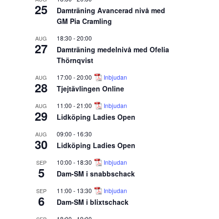
25
Damträning Avancerad nivå med
GM Pia Cramling
18:30
-
20:00
AUG
27
Damträning medelnivå med Ofelia
Thörnqvist
17:00
-
20:00
Inbjudan
AUG
28
Tjejtävlingen Online
11:00
-
21:00
Inbjudan
AUG
29
Lidköping Ladies Open
09:00
-
16:30
AUG
30
Lidköping Ladies Open
10:00
-
18:30
Inbjudan
SEP
5
Dam-SM i snabbschack
11:00
-
13:30
Inbjudan
SEP
6
Dam-SM i blixtschack
18:00
-
19:00