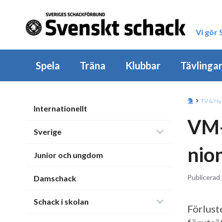
Vi gör
Spela
Träna
Klubbar
Tävlinga
TV & Ny
Internationellt
VM-
Sverige
nio
Junior och ungdom
Publicerad
Damschack
Schack i skolan
Förluste