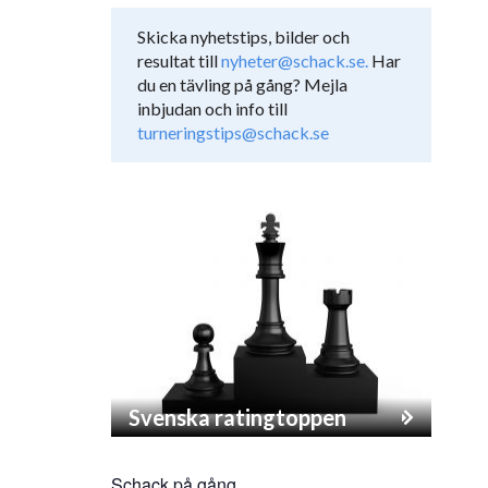
Skicka nyhetstips, bilder och
resultat till
nyheter@schack.se.
Har
du en tävling på gång? Mejla
inbjudan och info till
turneringstips@schack.se
Svenska ratingtoppen
Schack på gång