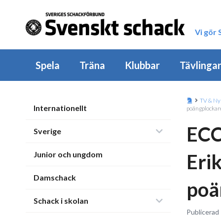
Vi gör
Spela
Träna
Klubbar
Tävlinga
TV & Ny
Internationellt
poängplockar
ECC
Sverige
Junior och ungdom
Eri
Damschack
poä
Schack i skolan
Publicerad