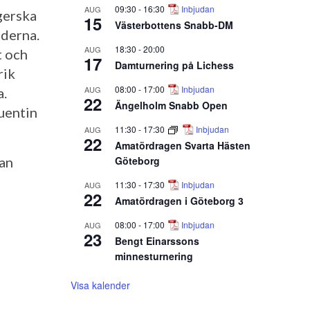
09:30
-
16:30
Inbjudan
AUG
gerska
15
Västerbottens Snabb-DM
nderna.
18:30
-
20:00
AUG
t och
17
Damturnering på Lichess
rik
08:00
-
17:00
Inbjudan
AUG
a.
22
Ängelholm Snabb Open
uentin
11:30
-
17:30
Inbjudan
AUG
22
Amatördragen Svarta Hästen
Göteborg
an
11:30
-
17:30
Inbjudan
AUG
22
Amatördragen i Göteborg 3
08:00
-
17:00
Inbjudan
AUG
23
Bengt Einarssons
minnesturnering
Visa kalender