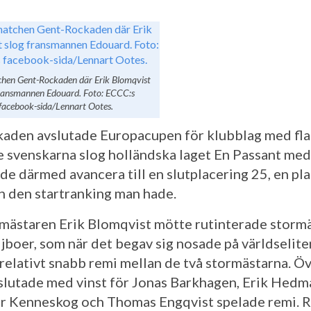
hen Gent-Rockaden där Erik Blomqvist
fransmannen Edouard. Foto: ECCC:s
facebook-sida/Lennart Ootes.
aden avslutade Europacupen för klubblag med fla
e svenskarna slog holländska laget En Passant med
de därmed avancera till en slutplacering 25, en pl
n den startranking man hade.
mästaren Erik Blomqvist mötte rutinterade storm
ijboer, som när det begav sig nosade på världselite
 relativt snabb remi mellan de två stormästarna. Ö
 slutade med vinst för Jonas Barkhagen, Erik Hedm
 Kenneskog och Thomas Engqvist spelade remi. 