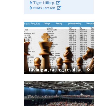
Tiger Hillarp
Mats Larsson
Tävlingar, rating, resultat