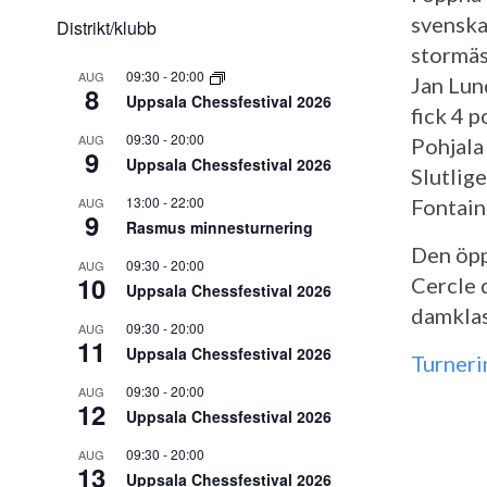
svenska
Distrikt/klubb
stormäs
09:30
-
20:00
AUG
Jan Lun
8
Uppsala Chessfestival 2026
fick 4 
09:30
-
20:00
AUG
Pohjala
9
Uppsala Chessfestival 2026
Slutlig
13:00
-
22:00
AUG
Fontain
9
Rasmus minnesturnering
Den öpp
09:30
-
20:00
AUG
10
Cercle 
Uppsala Chessfestival 2026
damklas
09:30
-
20:00
AUG
11
Uppsala Chessfestival 2026
Turner
09:30
-
20:00
AUG
12
Uppsala Chessfestival 2026
09:30
-
20:00
AUG
13
Uppsala Chessfestival 2026