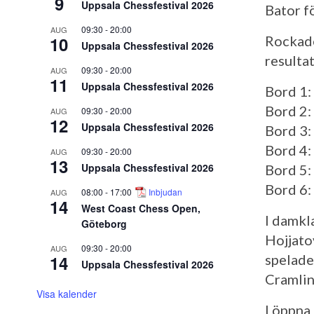
9
Uppsala Chessfestival 2026
Bator fö
09:30
-
20:00
AUG
10
Rockade
Uppsala Chessfestival 2026
resultat
09:30
-
20:00
AUG
11
Uppsala Chessfestival 2026
Bord 1:
Bord 2:
09:30
-
20:00
AUG
12
Uppsala Chessfestival 2026
Bord 3:
Bord 4:
09:30
-
20:00
AUG
13
Uppsala Chessfestival 2026
Bord 5:
Bord 6
08:00
-
17:00
Inbjudan
AUG
14
West Coast Chess Open,
I damkl
Göteborg
Hojjato
09:30
-
20:00
AUG
14
spelade
Uppsala Chessfestival 2026
Cramlin
Visa kalender
I öppna