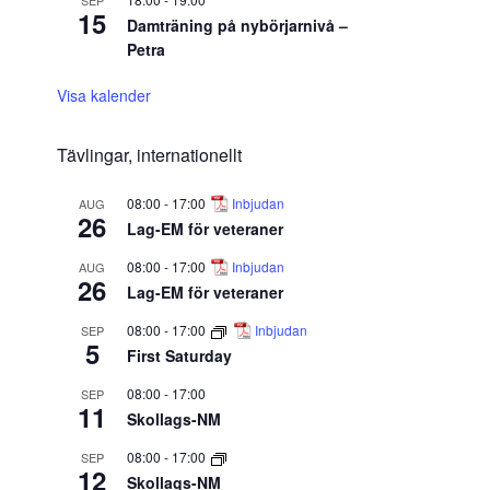
SEP
15
Damträning på nybörjarnivå –
Petra
Visa kalender
Tävlingar, internationellt
08:00
-
17:00
Inbjudan
AUG
26
Lag-EM för veteraner
08:00
-
17:00
Inbjudan
AUG
26
Lag-EM för veteraner
08:00
-
17:00
Inbjudan
SEP
5
First Saturday
08:00
-
17:00
SEP
11
Skollags-NM
08:00
-
17:00
SEP
12
Skollags-NM