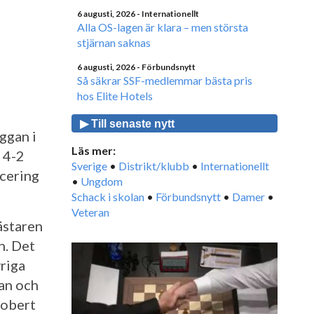
6 augusti, 2026
- Internationellt
Alla OS-lagen är klara – men största
stjärnan saknas
6 augusti, 2026
- Förbundsnytt
Så säkrar SSF-medlemmar bästa pris
hos Elite Hotels
▶ Till senaste nytt
ggan i
Läs mer:
 4-2
Sverige
•
Distrikt/klubb
•
Internationellt
acering
•
Ungdom
Schack i skolan
•
Förbundsnytt
•
Damer
•
Veteran
ästaren
n. Det
vriga
an och
Robert