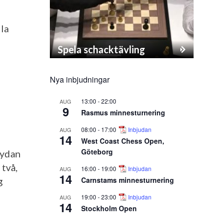
la
Spela schacktävling
Nya inbjudningar
13:00
-
22:00
AUG
9
Rasmus minnesturnering
08:00
-
17:00
Inbjudan
AUG
14
West Coast Chess Open,
Göteborg
Aydan
 två,
16:00
-
19:00
Inbjudan
AUG
14
Carnstams minnesturnering
g
19:00
-
23:00
Inbjudan
AUG
14
Stockholm Open