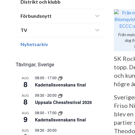
Distrikt och klubb
Förbundsnytt
TV
Från matc
slog 
Nyhetsarkiv
SK Rock
Tävlingar, Sverige
topp. D
och kun
08:00
-
17:00
AUG
8
högre ä
Kadettallsvenskans final
09:30
-
20:00
AUG
Sverige
8
Uppsala Chessfestival 2026
Friso N
08:00
-
17:00
AUG
blev en
9
Kadettallsvenskans final
partier
Theodor
09:30
-
20:00
AUG