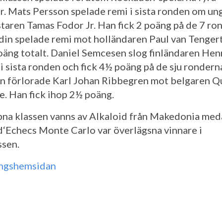
r. Mats Persson spelade remi i sista ronden om un
taren Tamas Fodor Jr. Han fick 2 poäng på de 7 ro
din spelade remi mot holländaren Paul van Tenger
poäng totalt. Daniel Semcesen slog finländaren Hen
 i sista ronden och fick 4½ poäng på de sju rondern
en förlorade Karl Johan Ribbegren mot belgaren Q
e. Han fick ihop 2½ poäng.
na klassen vanns av Alkaloid från Makedonia med
d‘Echecs Monte Carlo var överlägsna vinnare i
sen.
ingshemsidan