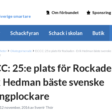
Om förbundet
Sponsring
 Sverige smartare
r
Schackfyran
Schack i skolan
Butik
heter
Okategoriserade
ECCC: 25:e plats för Rockaden - Erik Hedman bäste svenske
e
C: 25:e plats för Rockade
k Hedman bäste svenske
ngplockare
 12 november, 2016 av Sverrir Thór