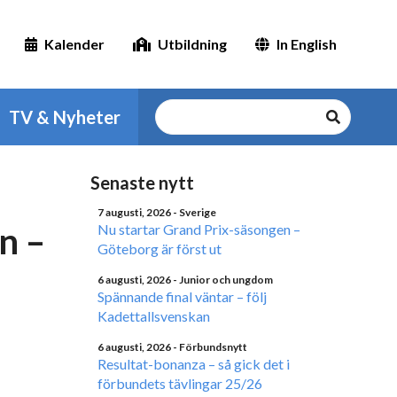
Kalender
Utbildning
In English
TV & Nyheter
Senaste nytt
7 augusti, 2026
- Sverige
n –
Nu startar Grand Prix-säsongen –
Göteborg är först ut
6 augusti, 2026
- Junior och ungdom
Spännande final väntar – följ
Kadettallsvenskan
6 augusti, 2026
- Förbundsnytt
Resultat-bonanza – så gick det i
förbundets tävlingar 25/26