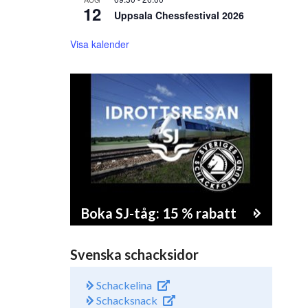
12
Uppsala Chessfestival 2026
Visa kalender
Boka SJ-tåg: 15 % rabatt
Svenska schacksidor
Schackelina
Schacksnack