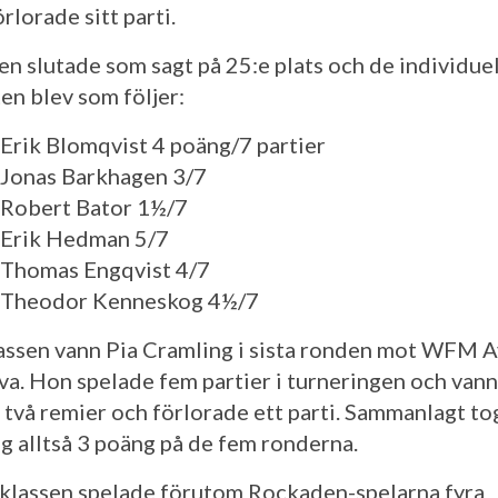
rlorade sitt parti.
n slutade som sagt på 25:e plats och de individuel
en blev som följer:
 Erik Blomqvist 4 poäng/7 partier
 Jonas Barkhagen 3/7
 Robert Bator 1½/7
 Erik Hedman 5/7
 Thomas Engqvist 4/7
: Theodor Kenneskog 4½/7
assen vann Pia Cramling i sista ronden mot WFM 
va. Hon spelade fem partier i turneringen och vann
 två remier och förlorade ett parti. Sammanlagt to
g alltså 3 poäng på de fem ronderna.
 klassen spelade förutom Rockaden-spelarna fyra