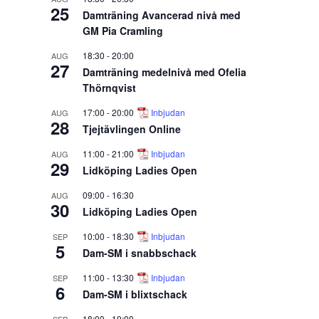
25
Damträning Avancerad nivå med
GM Pia Cramling
18:30
-
20:00
AUG
27
Damträning medelnivå med Ofelia
Thörnqvist
17:00
-
20:00
Inbjudan
AUG
28
Tjejtävlingen Online
11:00
-
21:00
Inbjudan
AUG
29
Lidköping Ladies Open
09:00
-
16:30
AUG
30
Lidköping Ladies Open
10:00
-
18:30
Inbjudan
SEP
5
Dam-SM i snabbschack
11:00
-
13:30
Inbjudan
SEP
6
Dam-SM i blixtschack
18:00
-
19:00