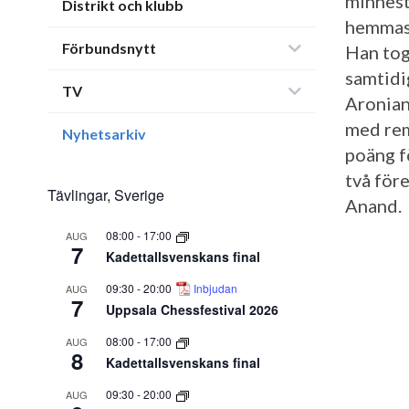
minnest
Distrikt och klubb
hemmasp
Förbundsnytt
Han tog
samtidi
TV
Aronian
med rem
Nyhetsarkiv
poäng f
två för
Tävlingar, Sverige
Anand.
08:00
-
17:00
AUG
7
Kadettallsvenskans final
09:30
-
20:00
Inbjudan
AUG
7
Uppsala Chessfestival 2026
08:00
-
17:00
AUG
8
Kadettallsvenskans final
09:30
-
20:00
AUG