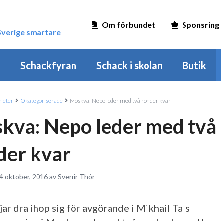
Om förbundet
Sponsring
 Sverige smartare
r
Schackfyran
Schack i skolan
Butik
heter
Okategoriserade
Moskva: Nepo leder med två ronder kvar
kva: Nepo leder med två
der kvar
4 oktober, 2016 av Sverrir Thór
ar dra ihop sig för avgörande i Mikhail Tals