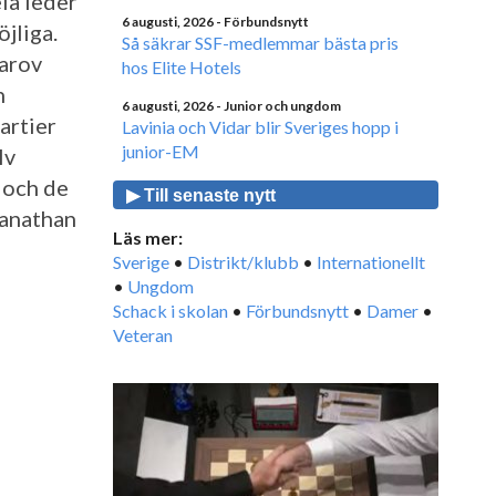
la leder
6 augusti, 2026
- Förbundsnytt
jliga.
Så säkrar SSF-medlemmar bästa pris
arov
hos Elite Hotels
n
6 augusti, 2026
- Junior och ungdom
artier
Lavinia och Vidar blir Sveriges hopp i
junior-EM
lv
n och de
▶ Till senaste nytt
wanathan
Läs mer:
Sverige
•
Distrikt/klubb
•
Internationellt
•
Ungdom
Schack i skolan
•
Förbundsnytt
•
Damer
•
Veteran