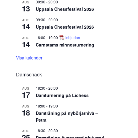
09:30
-
20:00
AUG
13
Uppsala Chessfestival 2026
09:30
-
20:00
AUG
14
Uppsala Chessfestival 2026
16:00
-
19:00
Inbjudan
AUG
14
Carnstams minnesturnering
Visa kalender
Damschack
18:30
-
20:00
AUG
17
Damturnering på Lichess
18:00
-
19:00
AUG
18
Damträning på nybörjarnivå –
Petra
18:30
-
20:30
AUG
25
Damträning Avancerad nivå med