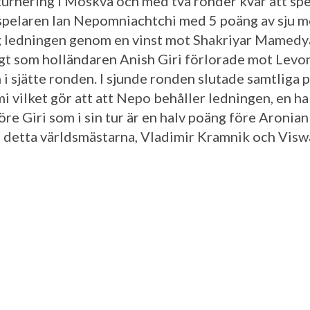
urnering i Moskva och med två ronder kvar att spe
elaren Ian Nepomniachtchi med 5 poäng av sju mö
 ledningen genom en vinst mot Shakriyar Mamedy
gt som holländaren Anish Giri förlorade mot Levo
 i sjätte ronden. I sjunde ronden slutade samtliga p
i vilket gör att att Nepo behåller ledningen, en ha
öre Giri som i sin tur är en halv poäng före Aronia
e detta världsmästarna, Vladimir Kramnik och Vis