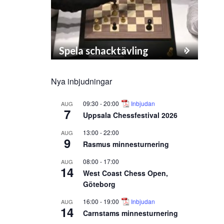
Spela schacktävling
Nya inbjudningar
09:30
-
20:00
Inbjudan
AUG
7
Uppsala Chessfestival 2026
13:00
-
22:00
AUG
9
Rasmus minnesturnering
08:00
-
17:00
AUG
14
West Coast Chess Open,
Göteborg
16:00
-
19:00
Inbjudan
AUG
14
Carnstams minnesturnering