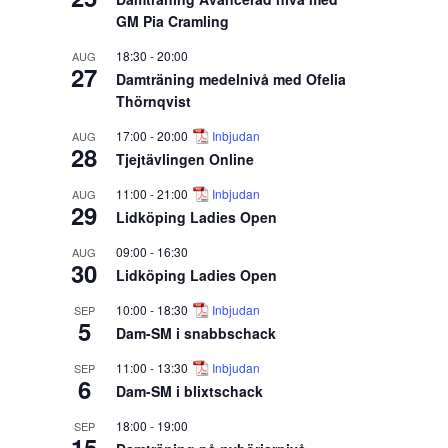
GM Pia Cramling
18:30
-
20:00
AUG
27
Damträning medelnivå med Ofelia
Thörnqvist
17:00
-
20:00
Inbjudan
AUG
28
Tjejtävlingen Online
11:00
-
21:00
Inbjudan
AUG
29
Lidköping Ladies Open
09:00
-
16:30
AUG
30
Lidköping Ladies Open
10:00
-
18:30
Inbjudan
SEP
5
Dam-SM i snabbschack
11:00
-
13:30
Inbjudan
SEP
6
Dam-SM i blixtschack
18:00
-
19:00
SEP
15