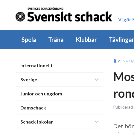
Vi gör
Spela
Träna
Klubbar
Tävlinga
TV & Ny
Internationellt
Mos
Sverige
ron
Junior och ungdom
Publicerad 
Damschack
Schack i skolan
Det börj