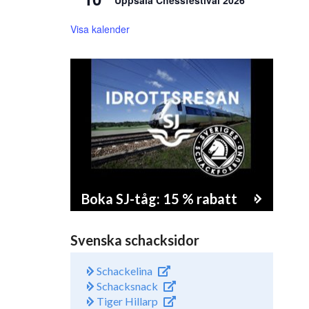
Uppsala Chessfestival 2026
Visa kalender
Boka SJ-tåg: 15 % rabatt
Svenska schacksidor
Schackelina
Schacksnack
Tiger Hillarp