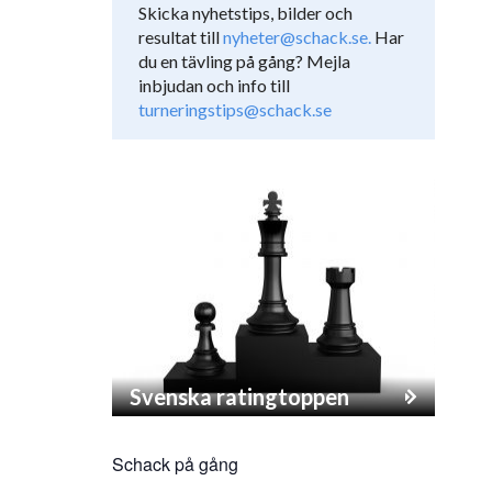
Skicka nyhetstips, bilder och
resultat till
nyheter@schack.se.
Har
du en tävling på gång? Mejla
inbjudan och info till
turneringstips@schack.se
Svenska ratingtoppen
Schack på gång