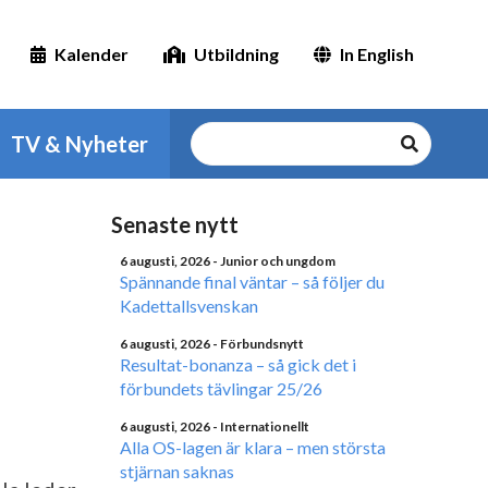
Kalender
Utbildning
In English
TV & Nyheter
Senaste nytt
6 augusti, 2026
- Junior och ungdom
Spännande final väntar – så följer du
Kadettallsvenskan
6 augusti, 2026
- Förbundsnytt
Resultat-bonanza – så gick det i
förbundets tävlingar 25/26
6 augusti, 2026
- Internationellt
Alla OS-lagen är klara – men största
stjärnan saknas