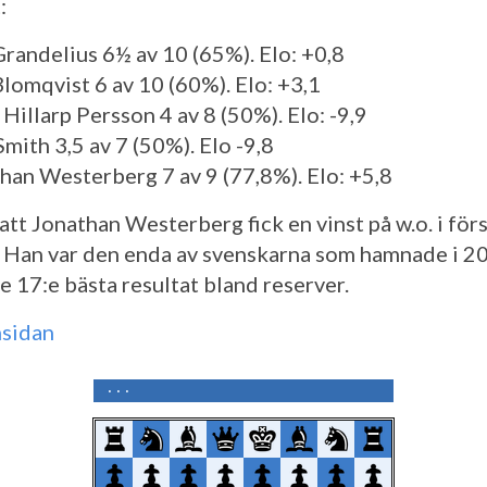
:
 Grandelius 6½ av 10 (65%). Elo: +0,8
Blomqvist 6 av 10 (60%). Elo: +3,1
 Hillarp Persson 4 av 8 (50%). Elo: -9,9
Smith 3,5 av 7 (50%). Elo -9,8
than Westerberg 7 av 9 (77,8%). Elo: +5,8
att Jonathan Westerberg fick en vinst på w.o. i för
 Han var den enda av svenskarna som hamnade i 20
e 17:e bästa resultat bland reserver.
sidan