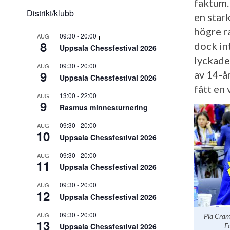
faktum.
Distrikt/klubb
en star
högre r
09:30
-
20:00
AUG
8
dock in
Uppsala Chessfestival 2026
lyckades
09:30
-
20:00
AUG
9
av 14-å
Uppsala Chessfestival 2026
fått en 
13:00
-
22:00
AUG
9
Rasmus minnesturnering
09:30
-
20:00
AUG
10
Uppsala Chessfestival 2026
09:30
-
20:00
AUG
11
Uppsala Chessfestival 2026
09:30
-
20:00
AUG
12
Uppsala Chessfestival 2026
09:30
-
20:00
AUG
Pia Craml
13
Uppsala Chessfestival 2026
F