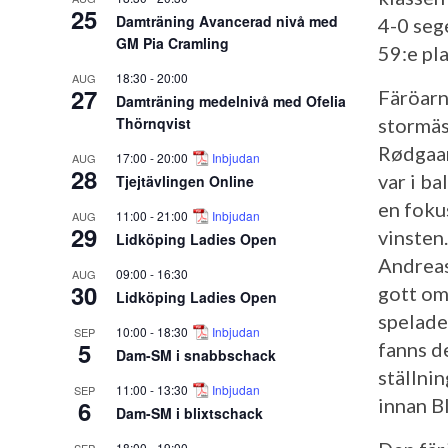
25
Damträning Avancerad nivå med
4-0 seg
GM Pia Cramling
59:e pl
18:30
-
20:00
AUG
27
Färöarna
Damträning medelnivå med Ofelia
Thörnqvist
stormäs
Rødgaar
17:00
-
20:00
Inbjudan
AUG
28
var i b
Tjejtävlingen Online
en foku
11:00
-
21:00
Inbjudan
AUG
29
vinsten
Lidköping Ladies Open
Andreas
09:00
-
16:30
AUG
30
gott om
Lidköping Ladies Open
spelade
10:00
-
18:30
Inbjudan
SEP
5
fanns de
Dam-SM i snabbschack
ställni
11:00
-
13:30
Inbjudan
SEP
innan B
6
Dam-SM i blixtschack
18:00
-
19:00