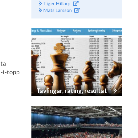
Tiger Hillarp
Mats Larsson
sta
-i-topp
Tävlingar, rating, resultat