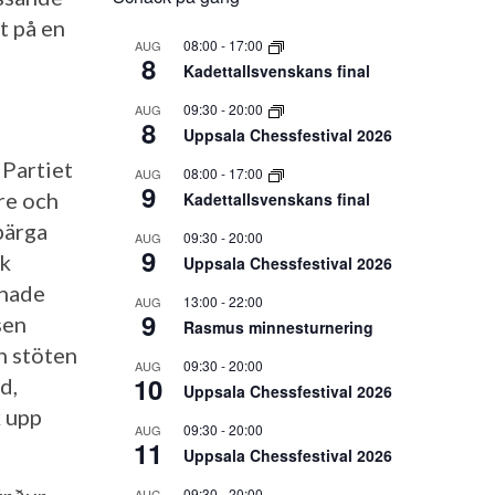
t på en
08:00
-
17:00
AUG
8
Kadettallsvenskans final
09:30
-
20:00
AUG
8
Uppsala Chessfestival 2026
 Partiet
08:00
-
17:00
AUG
9
mre och
Kadettallsvenskans final
bärga
09:30
-
20:00
AUG
9
ik
Uppsala Chessfestival 2026
 hade
13:00
-
22:00
AUG
9
sen
Rasmus minnesturnering
n stöten
09:30
-
20:00
AUG
10
d,
Uppsala Chessfestival 2026
k upp
09:30
-
20:00
AUG
11
Uppsala Chessfestival 2026
09:30
-
20:00
AUG