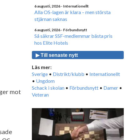
6 augusti, 2026
- Internationellt
Alla OS-lagen är klara – men största
stjärnan saknas
6 augusti, 2026
- Förbundsnytt
Så säkrar SSF-medlemmar bästa pris
hos Elite Hotels
▶ Till senaste nytt
Läs mer:
Sverige
•
Distrikt/klubb
•
Internationellt
•
Ungdom
Schack i skolan
•
Förbundsnytt
•
Damer
•
ger mot
Veteran
isade