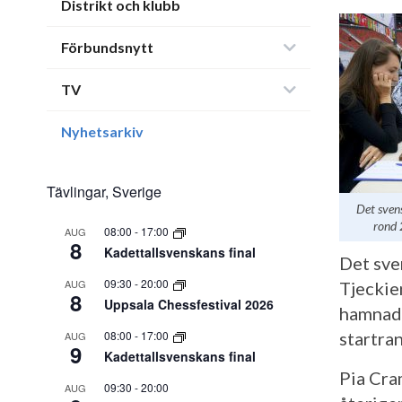
Distrikt och klubb
Förbundsnytt
TV
Nyhetsarkiv
Tävlingar, Sverige
Det sven
rond 
08:00
-
17:00
AUG
8
Kadettallsvenskans final
Det sve
09:30
-
20:00
AUG
Tjeckie
8
Uppsala Chessfestival 2026
hamnade
08:00
-
17:00
startra
AUG
9
Kadettallsvenskans final
Pia Cra
09:30
-
20:00
AUG