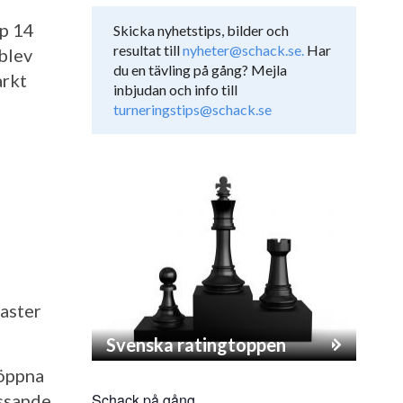
op 14
Skicka nyhetstips, bilder och
resultat till
nyheter@schack.se.
Har
blev
du en tävling på gång? Mejla
arkt
inbjudan och info till
turneringstips@schack.se
aster
Svenska ratingtoppen
 öppna
ossande
Schack på gång