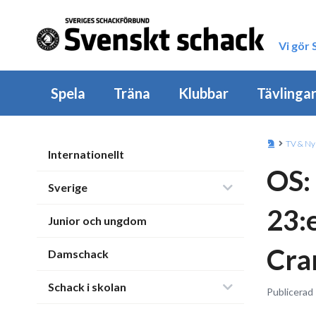
Vi gör
Spela
Träna
Klubbar
Tävlinga
TV & Ny
Internationellt
OS:
Sverige
23:e
Junior och ungdom
Cra
Damschack
Schack i skolan
Publicerad