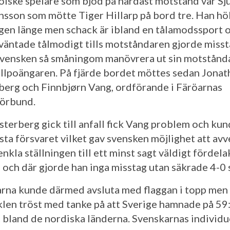
öiske spelare som bjöd på hårdast motstånd var Sj
nsson som mötte Tiger Hillarp på bord tre. Han höl
ngen länge men schack är ibland en tålamodssport 
 väntade tålmodigt tills motståndaren gjorde misst
vensken så småningom manövrera ut sin motstånd
ullpoängaren. På fjärde bordet möttes sedan Jonat
erg och Finnbjørn Vang, ordförande i Färöarnas
örbund.
terberg gick till anfall fick Vang problem och kun
ästa försvaret vilket gav svensken möjlighet att av
nkla ställningen till ett minst sagt väldigt fördela
l och där gjorde han inga misstag utan säkrade 4-0 
rna kunde därmed avsluta med flaggan i topp men 
klen tröst med tanke på att Sverige hamnade på 59:
t bland de nordiska länderna. Svenskarnas individu