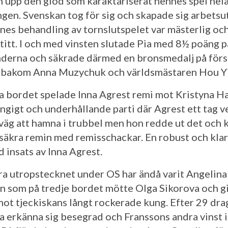
n upp den glöd som karaktäriserat hennes spel hel
ngen. Svenskan tog för sig och skapade sig arbet
nes behandling av tornslutspelet var mästerlig och
 titt. I och med vinsten slutade Pia med 8½ poäng p
nderna och säkrade därmed en bronsmedalj på förs
 bakom Anna Muzychuk och världsmästaren Hou Yi
a bordet spelade Inna Agrest remi mot Kristyna H
vängigt och underhållande parti där Agrest ett tag 
 väg att hamna i trubbel men hon redde ut det och
ut säkra remin med remisschackar. En robust och klar
 insats av Inna Agrest.
ra utropstecknet under OS har ändå varit Angelina
n som på tredje bordet mötte Olga Sikorova och gic
mot tjeckiskans långt rockerade kung. Efter 29 drag
a erkänna sig besegrad och Franssons andra vinst i