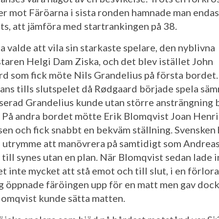
er mot Färöarna i sista ronden hamnade man endas
ats, att jämföra med startrankingen på 38.
 valde att vila sin starkaste spelare, den nyblivna
taren Helgi Dam Ziska, och det blev istället John
d som fick möte Nils Grandelius på första bordet.
alans tills slutspelet då Rødgaard började spela sä
serad Grandelius kunde utan större ansträngning 
. På andra bordet mötte Erik Blomqvist Joan Henr
en och fick snabbt en bekväm ställning. Svensken
 utrymme att manövrera på samtidigt som Andrea
 till synes utan en plan. När Blomqvist sedan lade i
t inte mycket att stå emot och till slut, i en förlora
ng öppnade färöingen upp för en matt men gav doc
lomqvist kunde sätta matten.