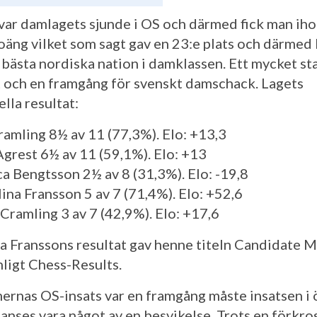
var damlagets sjunde i OS och därmed fick man ih
äng vilket som sagt gav en 23:e plats och därmed 
 bästa nordiska nation i damklassen. Ett mycket st
t och en framgång för svenskt damschack. Lagets
lla resultat:
Cramling 8½ av 11 (77,3%). Elo: +13,3
 Agrest 6½ av 11 (59,1%). Elo: +13
ica Bengtsson 2½ av 8 (31,3%). Elo: -19,8
lina Fransson 5 av 7 (71,4%). Elo: +52,6
 Cramling 3 av 7 (42,9%). Elo: +17,6
a Franssons resultat gav henne titeln Candidate M
nligt Chess-Results.
rnas OS-insats var en framgång måste insatsen i
 anses vara något av en besvikelse. Trots en förkr