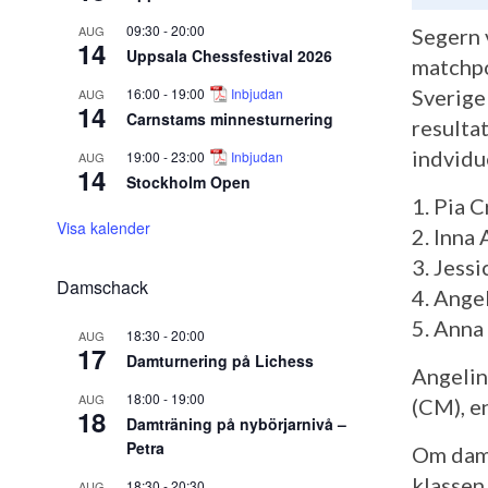
09:30
-
20:00
AUG
Segern 
14
Uppsala Chessfestival 2026
matchpo
16:00
-
19:00
Inbjudan
Sverige
AUG
14
Carnstams minnesturnering
resulta
indvidue
19:00
-
23:00
Inbjudan
AUG
14
Stockholm Open
1. Pia 
Visa kalender
2. Inna
3. Jess
Damschack
4. Ange
5. Anna
18:30
-
20:00
AUG
17
Damturnering på Lichess
Angelin
18:00
-
19:00
AUG
(CM), e
18
Damträning på nybörjarnivå –
Petra
Om dame
klassen
18:30
-
20:30
AUG