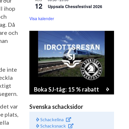
úrður
12
Uppsala Chessfestival 2026
l ihop
och
Visa kalender
ag. Då
are och
han
de inte
veckla
ktigt
Boka SJ-tåg: 15 % rabatt
segern.
det var
Svenska schacksidor
e plats,
Schackelina
ella
Schacksnack