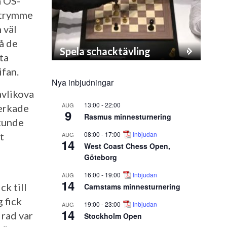
a OS-
sutrymme
 väl
å de
Spela schacktävling
ta
fan.
Nya inbjudningar
avlikova
13:00
-
22:00
AUG
verkade
9
Rasmus minnesturnering
 kunde
08:00
-
17:00
Inbjudan
AUG
t
14
West Coast Chess Open,
Göteborg
16:00
-
19:00
Inbjudan
AUG
14
k till
Carnstams minnesturnering
 fick
19:00
-
23:00
Inbjudan
AUG
14
 rad var
Stockholm Open