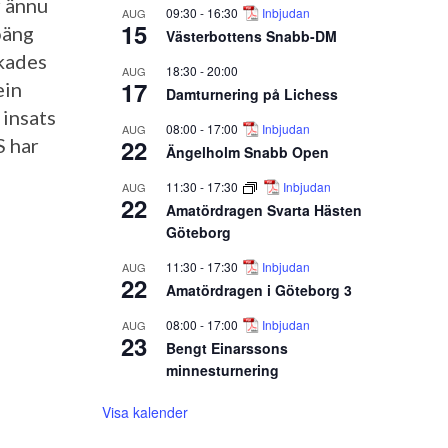
r ännu
09:30
-
16:30
Inbjudan
AUG
15
oäng
Västerbottens Snabb-DM
kades
18:30
-
20:00
AUG
17
ein
Damturnering på Lichess
 insats
08:00
-
17:00
Inbjudan
AUG
22
S har
Ängelholm Snabb Open
11:30
-
17:30
Inbjudan
AUG
22
Amatördragen Svarta Hästen
Göteborg
11:30
-
17:30
Inbjudan
AUG
22
Amatördragen i Göteborg 3
08:00
-
17:00
Inbjudan
AUG
23
Bengt Einarssons
minnesturnering
Visa kalender