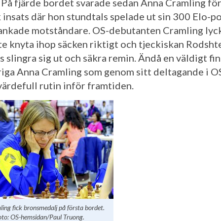
 På fjärde bordet svarade sedan Anna Cramling fö
k insats där hon stundtals spelade ut sin 300 Elo-p
ankade motståndare. OS-debutanten Cramling lyc
te knyta ihop säcken riktigt och tjeckiskan Rodsht
 slingra sig ut och säkra remin. Ändå en väldigt fin
riga Anna Cramling som genom sitt deltagande i O
värdefull rutin inför framtiden.
ing fick bronsmedalj på första bordet.
oto: OS-hemsidan/Paul Truong.