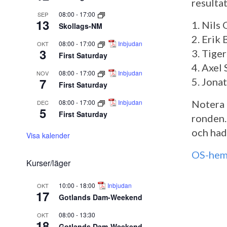
resultat
08:00
-
17:00
SEP
13
1. Nils
Skollags-NM
2. Erik 
08:00
-
17:00
Inbjudan
OKT
3
3. Tiger
First Saturday
4. Axel 
08:00
-
17:00
Inbjudan
NOV
7
5. Jona
First Saturday
08:00
-
17:00
Inbjudan
Notera 
DEC
5
First Saturday
ronden.
och had
Visa kalender
OS-hem
Kurser/läger
10:00
-
18:00
Inbjudan
OKT
17
Gotlands Dam-Weekend
08:00
-
13:30
OKT
18
Gotlands Dam-Weekend