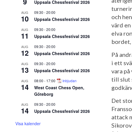
9
återige
Uppsala Chessfestival 2026
turneri
09:30
-
20:00
AUG
och hen
10
Uppsala Chessfestival 2026
värd en
09:30
-
20:00
AUG
elva ro
11
Uppsala Chessfestival 2026
bordet,
09:30
-
20:00
AUG
12
Uppsala Chessfestival 2026
På andr
i ett s
09:30
-
20:00
AUG
13
Uppsala Chessfestival 2026
vara på
till sl
08:00
-
17:00
Inbjudan
AUG
14
godkänd
West Coast Chess Open,
Göteborg
Det sto
09:30
-
20:00
AUG
Fransso
14
Uppsala Chessfestival 2026
attack 
Visa kalender
Sikorov