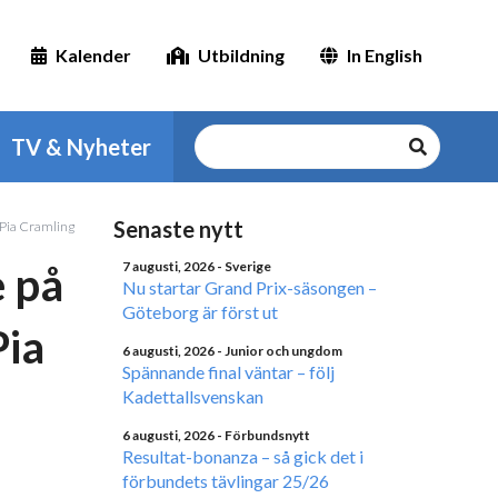
Kalender
Utbildning
In English
TV & Nyheter
Senaste nytt
 Pia Cramling
 på
7 augusti, 2026
- Sverige
Nu startar Grand Prix-säsongen –
Göteborg är först ut
Pia
6 augusti, 2026
- Junior och ungdom
Spännande final väntar – följ
Kadettallsvenskan
6 augusti, 2026
- Förbundsnytt
Resultat-bonanza – så gick det i
förbundets tävlingar 25/26