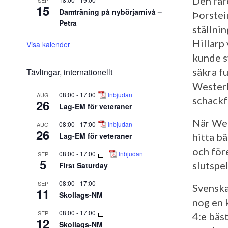
Den fär
SEP
15
Damträning på nybörjarnivå –
Þorstei
Petra
ställni
Hillarp
Visa kalender
kunde s
säkra f
Tävlingar, internationellt
Westerb
08:00
-
17:00
Inbjudan
AUG
schackf
26
Lag-EM för veteraner
När Wes
08:00
-
17:00
Inbjudan
AUG
26
Lag-EM för veteraner
hitta b
och före
08:00
-
17:00
Inbjudan
SEP
5
slutspe
First Saturday
08:00
-
17:00
SEP
Svenska
11
Skollags-NM
nog en 
08:00
-
17:00
SEP
4:e bäs
12
Skollags-NM