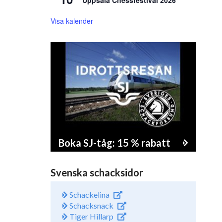
Uppsala Chessfestival 2026
Visa kalender
Boka SJ-tåg: 15 % rabatt
Svenska schacksidor
Schackelina
Schacksnack
Tiger Hillarp