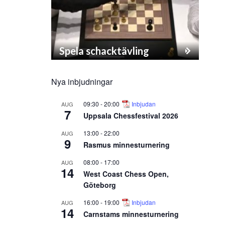
Spela schacktävling
Nya inbjudningar
09:30
-
20:00
Inbjudan
AUG
7
Uppsala Chessfestival 2026
13:00
-
22:00
AUG
9
Rasmus minnesturnering
08:00
-
17:00
AUG
14
West Coast Chess Open,
Göteborg
16:00
-
19:00
Inbjudan
AUG
14
Carnstams minnesturnering