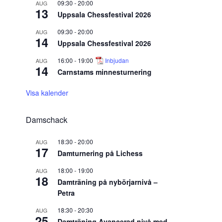
09:30
-
20:00
AUG
13
Uppsala Chessfestival 2026
09:30
-
20:00
AUG
14
Uppsala Chessfestival 2026
16:00
-
19:00
Inbjudan
AUG
14
Carnstams minnesturnering
Visa kalender
Damschack
18:30
-
20:00
AUG
17
Damturnering på Lichess
18:00
-
19:00
AUG
18
Damträning på nybörjarnivå –
Petra
18:30
-
20:30
AUG
25
Damträning Avancerad nivå med