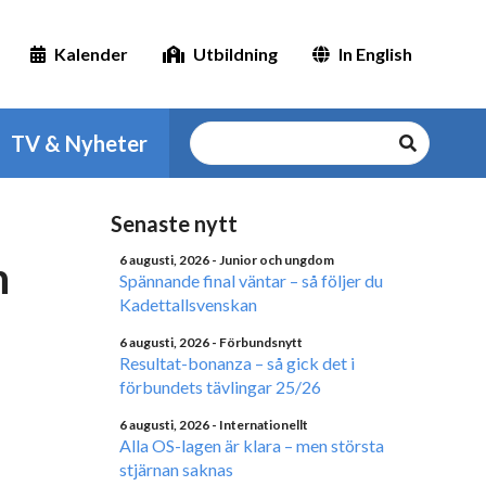
Kalender
Utbildning
In English
TV & Nyheter
Senaste nytt
h
6 augusti, 2026
- Junior och ungdom
Spännande final väntar – så följer du
Kadettallsvenskan
6 augusti, 2026
- Förbundsnytt
Resultat-bonanza – så gick det i
förbundets tävlingar 25/26
6 augusti, 2026
- Internationellt
Alla OS-lagen är klara – men största
stjärnan saknas