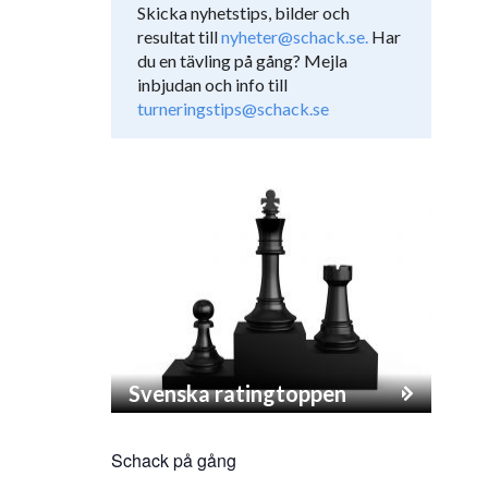
Skicka nyhetstips, bilder och
resultat till
nyheter@schack.se.
Har
du en tävling på gång? Mejla
inbjudan och info till
turneringstips@schack.se
Svenska ratingtoppen
Schack på gång