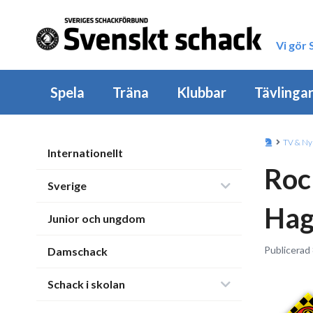
Vi gör
Spela
Träna
Klubbar
Tävlinga
TV & Ny
Internationellt
Roc
Sverige
Hag
Junior och ungdom
Publicerad 
Damschack
Schack i skolan