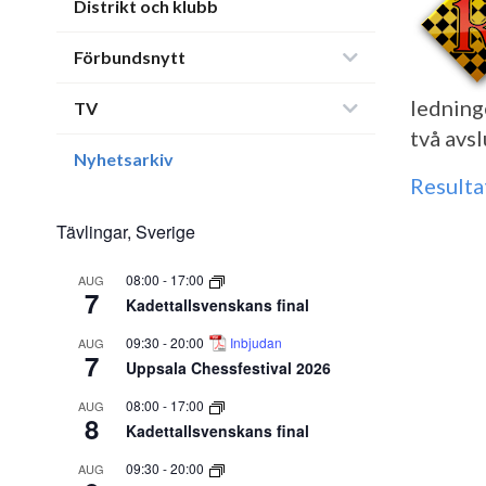
Distrikt och klubb
Förbundsnytt
ledning
TV
två avs
Nyhetsarkiv
Resulta
Tävlingar, Sverige
08:00
-
17:00
AUG
7
Kadettallsvenskans final
09:30
-
20:00
Inbjudan
AUG
7
Uppsala Chessfestival 2026
08:00
-
17:00
AUG
8
Kadettallsvenskans final
09:30
-
20:00
AUG