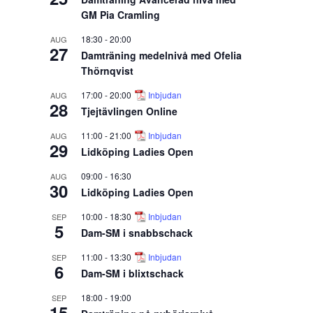
GM Pia Cramling
18:30
-
20:00
AUG
27
Damträning medelnivå med Ofelia
Thörnqvist
17:00
-
20:00
Inbjudan
AUG
28
Tjejtävlingen Online
11:00
-
21:00
Inbjudan
AUG
29
Lidköping Ladies Open
09:00
-
16:30
AUG
30
Lidköping Ladies Open
10:00
-
18:30
Inbjudan
SEP
5
Dam-SM i snabbschack
11:00
-
13:30
Inbjudan
SEP
6
Dam-SM i blixtschack
18:00
-
19:00
SEP
15