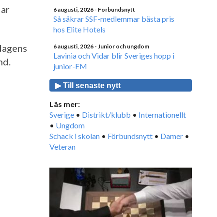
lar
6 augusti, 2026
- Förbundsnytt
Så säkrar SSF-medlemmar bästa pris
hos Elite Hotels
dagens
6 augusti, 2026
- Junior och ungdom
Lavinia och Vidar blir Sveriges hopp i
nd.
junior-EM
▶ Till senaste nytt
Läs mer:
Sverige
•
Distrikt/klubb
•
Internationellt
•
Ungdom
Schack i skolan
•
Förbundsnytt
•
Damer
•
Veteran