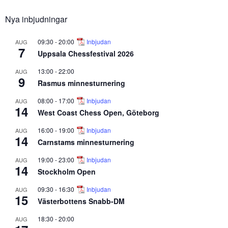
Nya inbjudningar
09:30
-
20:00
Inbjudan
AUG
7
Uppsala Chessfestival 2026
13:00
-
22:00
AUG
9
Rasmus minnesturnering
08:00
-
17:00
Inbjudan
AUG
14
West Coast Chess Open, Göteborg
16:00
-
19:00
Inbjudan
AUG
14
Carnstams minnesturnering
19:00
-
23:00
Inbjudan
AUG
14
Stockholm Open
09:30
-
16:30
Inbjudan
AUG
15
Västerbottens Snabb-DM
18:30
-
20:00
AUG