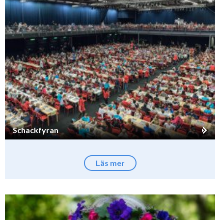
Schackfyran
Läs mer