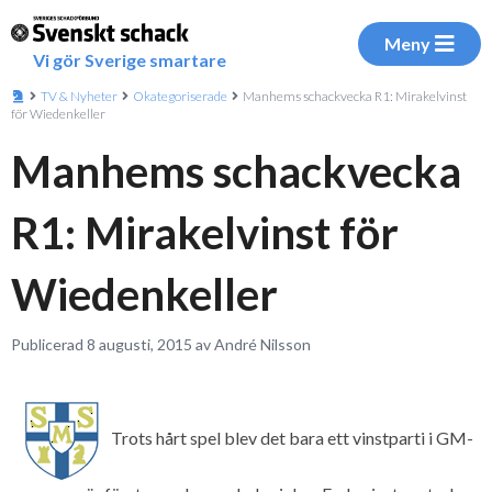
Meny
Vi gör Sverige smartare
TV & Nyheter
Okategoriserade
Manhems schackvecka R1: Mirakelvinst
för Wiedenkeller
Manhems schackvecka
R1: Mirakelvinst för
Wiedenkeller
Publicerad 8 augusti, 2015 av André Nilsson
Trots hårt spel blev det bara ett vinstparti i GM-