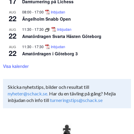
17
Damturnering på Lichess
08:00
-
17:00
Inbjudan
AUG
22
Ängelholm Snabb Open
11:30
-
17:30
Inbjudan
AUG
22
Amatördragen Svarta Hästen Göteborg
11:30
-
17:30
Inbjudan
AUG
22
Amatördragen i Göteborg 3
Visa kalender
Skicka nyhetstips, bilder och resultat till
nyheter@schack.se.
Har du en tävling på gång? Mejla
inbjudan och info till
turneringstips@schack.se