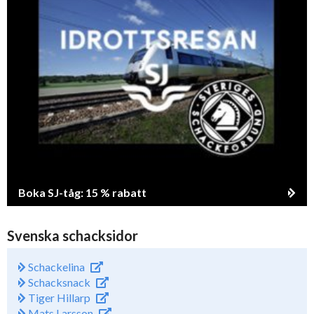
Boka SJ-tåg: 15 % rabatt
Svenska schacksidor
Schackelina
Schacksnack
Tiger Hillarp
Mats Larsson