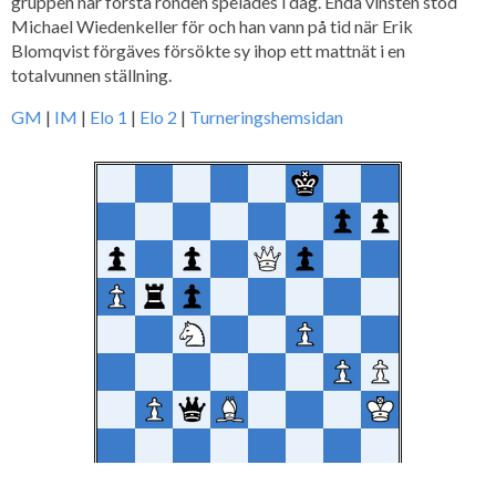
gruppen när första ronden spelades i dag. Enda vinsten stod
Michael Wiedenkeller för och han vann på tid när Erik
Blomqvist förgäves försökte sy ihop ett mattnät i en
totalvunnen ställning.
GM
|
IM
|
Elo 1
|
Elo 2
|
Turneringshemsidan