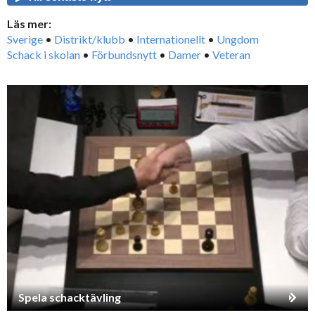
Läs mer:
Sverige
•
Distrikt/klubb
•
Internationellt
•
Ungdom
Schack i skolan
•
Förbundsnytt
•
Damer
•
Veteran
Spela schacktävling