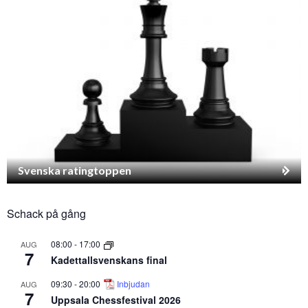
Svenska ratingtoppen
Schack på gång
08:00
-
17:00
AUG
7
Kadettallsvenskans final
09:30
-
20:00
Inbjudan
AUG
7
Uppsala Chessfestival 2026