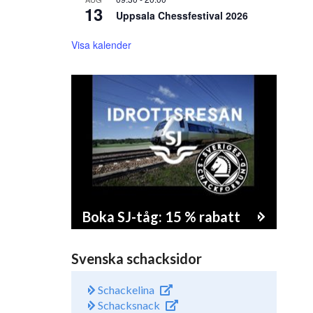
13
Uppsala Chessfestival 2026
Visa kalender
Boka SJ-tåg: 15 % rabatt
Svenska schacksidor
Schackelina
Schacksnack