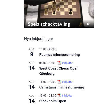
Spela schacktävling
Nya inbjudningar
13:00
-
22:00
AUG
9
Rasmus minnesturnering
08:00
-
17:00
Inbjudan
AUG
14
West Coast Chess Open,
Göteborg
16:00
-
19:00
Inbjudan
AUG
14
Carnstams minnesturnering
19:00
-
23:00
Inbjudan
AUG
14
Stockholm Open