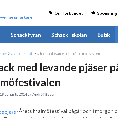
Om förbundet
Sponsring
 Sverige smartare
r
Schackfyran
Schack i skolan
Butik
heter
Okategoriserade
Schack med levande pjäser på Malmöfestivalen
ack med levande pjäser p
möfestivalen
 19 augusti, 2014 av André Nilsson
Årets Malmöfestival pågår och i morgon 