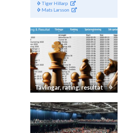
Tiger Hillarp
Mats Larsson
Tävlingar, rating, resultat