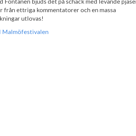
vid Fontänen bjuds det på schack med levande pjäse
r från ettriga kommentatorer och en massa
kningar utlovas!
ll Malmöfestivalen