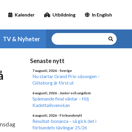
Kalender
Utbildning
In English
TV & Nyheter
Senaste nytt
å
7 augusti, 2026
- Sverige
Nu startar Grand Prix-säsongen –
Göteborg är först ut
6 augusti, 2026
- Junior och ungdom
Spännande final väntar – följ
Kadettallsvenskan
6 augusti, 2026
- Förbundsnytt
Resultat-bonanza – så gick det i
onsdag
förbundets tävlingar 25/26