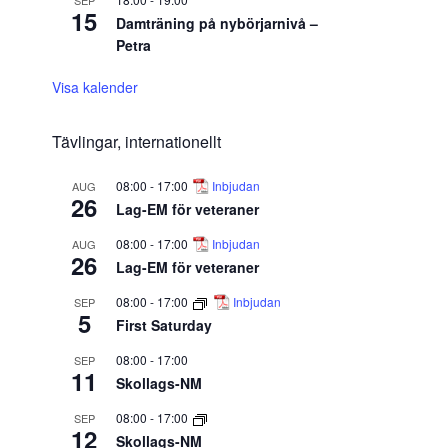
SEP
15
Damträning på nybörjarnivå –
Petra
Visa kalender
Tävlingar, internationellt
08:00
-
17:00
Inbjudan
AUG
26
Lag-EM för veteraner
08:00
-
17:00
Inbjudan
AUG
26
Lag-EM för veteraner
08:00
-
17:00
Inbjudan
SEP
5
First Saturday
08:00
-
17:00
SEP
11
Skollags-NM
08:00
-
17:00
SEP
12
Skollags-NM