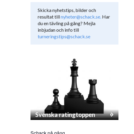
Skicka nyhetstips, bilder och
resultat till
nyheter@schack.se.
Har
du en tävling på gång? Mejla
inbjudan och info till
turneringstips@schack.se
Svenska ratingtoppen
Schack på gång