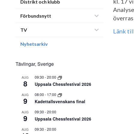
kl. 17 
Distrikt och klubb
Analyse
Förbundsnytt
överras
TV
Länk ti
Nyhetsarkiv
Tävlingar, Sverige
09:30
-
20:00
AUG
8
Uppsala Chessfestival 2026
08:00
-
17:00
AUG
9
Kadettallsvenskans final
09:30
-
20:00
AUG
9
Uppsala Chessfestival 2026
09:30
-
20:00
AUG