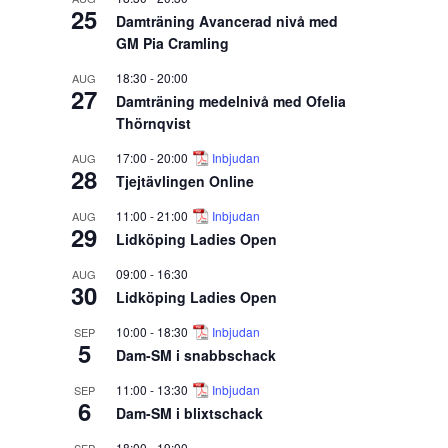
25
Damträning Avancerad nivå med
GM Pia Cramling
18:30
-
20:00
AUG
27
Damträning medelnivå med Ofelia
Thörnqvist
17:00
-
20:00
Inbjudan
AUG
28
Tjejtävlingen Online
11:00
-
21:00
Inbjudan
AUG
29
Lidköping Ladies Open
09:00
-
16:30
AUG
30
Lidköping Ladies Open
10:00
-
18:30
Inbjudan
SEP
5
Dam-SM i snabbschack
11:00
-
13:30
Inbjudan
SEP
6
Dam-SM i blixtschack
18:00
-
19:00