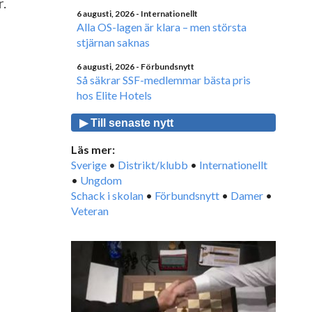
r.
6 augusti, 2026
- Internationellt
Alla OS-lagen är klara – men största
stjärnan saknas
6 augusti, 2026
- Förbundsnytt
Så säkrar SSF-medlemmar bästa pris
hos Elite Hotels
▶ Till senaste nytt
Läs mer:
Sverige
•
Distrikt/klubb
•
Internationellt
•
Ungdom
Schack i skolan
•
Förbundsnytt
•
Damer
•
Veteran