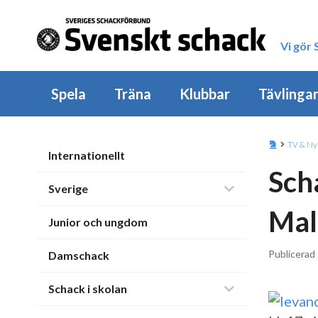
Vi gör
Spela
Träna
Klubbar
Tävlinga
TV & Ny
Internationellt
Sch
Sverige
Mal
Junior och ungdom
Publicerad
Damschack
Schack i skolan