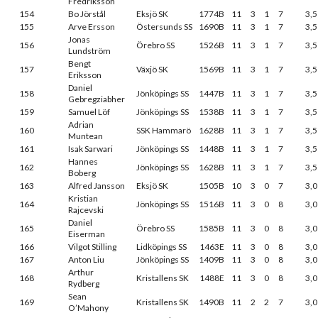
Fredriksson
154
Bo Jörstål
Eksjö SK
1774B
11
3
1
7
3,5
155
Arve Ersson
Östersunds SS
1690B
11
3
1
7
3,5
Jonas
156
Örebro SS
1526B
11
3
1
7
3,5
Lundström
Bengt
157
Växjö SK
1569B
11
3
1
7
3,5
Eriksson
Daniel
158
Jönköpings SS
1447B
11
3
1
7
3,5
Gebregziabher
159
Samuel Löf
Jönköpings SS
1538B
11
3
1
7
3,5
Adrian
160
SSK Hammarö
1628B
11
3
1
7
3,5
Muntean
161
Isak Sarwari
Jönköpings SS
1448B
11
3
1
7
3,5
Hannes
162
Jönköpings SS
1628B
11
3
1
7
3,5
Boberg
163
Alfred Jansson
Eksjö SK
1505B
10
3
0
7
3,0
Kristian
164
Jönköpings SS
1516B
11
3
0
8
3,0
Rajcevski
Daniel
165
Örebro SS
1585B
11
3
0
8
3,0
Eiserman
166
Vilgot Stilling
Lidköpings SS
1463E
11
3
0
8
3,0
167
Anton Liu
Jönköpings SS
1409B
11
3
0
8
3,0
Arthur
168
Kristallens SK
1488E
11
3
0
8
3,0
Rydberg
Sean
169
Kristallens SK
1490B
11
2
2
7
3,0
O’Mahony