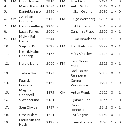
3.
FM
Deniz Arman
2318
-
FM
Josef Ask
2121
1
-
0
4.
Martin Bergdahl
2056
-
FM
Vidar Grahn
2312
0
-
1
5.
Daniel Johnson
2330
-
Håkan Östling
2090
1
-
0
Jonathan
6.
CM
2146
-
FM
Hugo Wernberg
2306
0
-
1
Bodemar
7.
FM
Lucas Sandberg
2260
-
Erik Dingertz
2065
½
-
½
8.
Lucas Torres
2000
-
Dananjey Prabu
2280
0
-
1
Melvin Ral
9.
FM
2255
-
Lukas Israelsson
2108
1
-
0
Lustig
10.
Stephan Kring
2035
-
FM
Tom Rydström
2277
0
-
1
Henrik Malm
11.
2172
-
Elias Kingsley
2124
0
-
1
Lindberg
Lars-Göran
12.
Harald Ljung
2080
-
FM
2232
0
-
1
Eklund
Karl-Oskar
13.
Joakim Nyander
2197
-
2089
0
-
1
Rehnberg
Patrick
Carina
14.
2186
-
1921
1
-
0
Fransson
Wickström
Magnus
15.
1875
-
CM
Anton Frank
2192
0
-
1
Cedervall
16.
Sixten Strand
2161
-
Hjalmar Eldh
1855
1
-
0
Daniel
17.
Sten Olivius
1937
-
2142
0
-
1
Ronneland
18.
Umair Islam
1861
-
Lo Ljungros
2162
0
-
1
Patrik Nilsson
19.
2135
-
Emma Larsson
1820
1
-
0
Hask