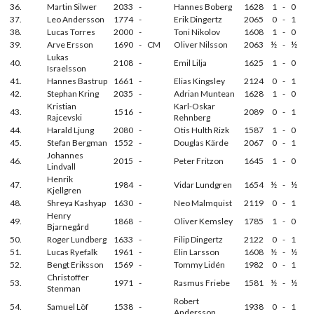
36.
Martin Silwer
2033
-
Hannes Boberg
1628
1
-
0
37.
Leo Andersson
1774
-
Erik Dingertz
2065
0
-
1
38.
Lucas Torres
2000
-
Toni Nikolov
1608
1
-
0
39.
Arve Ersson
1690
-
CM
Oliver Nilsson
2063
½
-
½
Lukas
40.
2108
-
Emil Lilja
1625
1
-
0
Israelsson
41.
Hannes Bastrup
1661
-
Elias Kingsley
2124
0
-
1
42.
Stephan Kring
2035
-
Adrian Muntean
1628
1
-
0
Kristian
Karl-Oskar
43.
1516
-
2089
0
-
1
Rajcevski
Rehnberg
44.
Harald Ljung
2080
-
Otis Hulth Rizk
1587
1
-
0
45.
Stefan Bergman
1552
-
Douglas Kärde
2067
0
-
1
Johannes
46.
2015
-
Peter Fritzon
1645
1
-
0
Lindvall
Henrik
47.
1984
-
Vidar Lundgren
1654
½
-
½
Kjellgren
48.
Shreya Kashyap
1630
-
Neo Malmquist
2119
0
-
1
Henry
49.
1868
-
Oliver Kemsley
1785
1
-
0
Bjarnegård
50.
Roger Lundberg
1633
-
Filip Dingertz
2122
0
-
1
51.
Lucas Ryefalk
1961
-
Elin Larsson
1608
½
-
½
52.
Bengt Eriksson
1569
-
Tommy Lidén
1982
0
-
1
Christoffer
53.
1971
-
Rasmus Friebe
1581
½
-
½
Stenman
Robert
54.
Samuel Löf
1538
-
1938
0
-
1
Andersson