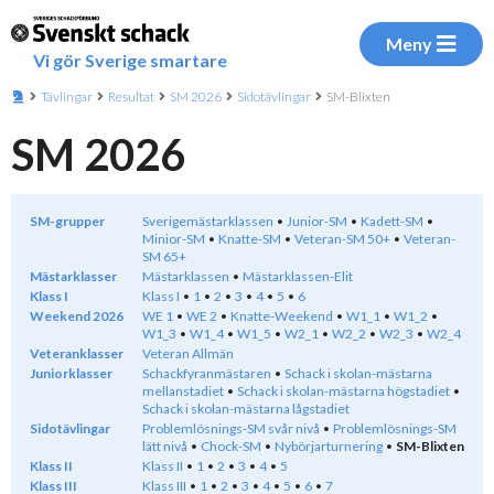
Meny
Vi gör Sverige smartare
Tävlingar
Resultat
SM 2026
Sidotävlingar
SM-Blixten
SM 2026
SM-grupper
Sverigemästarklassen
Junior-SM
Kadett-SM
Minior-SM
Knatte-SM
Veteran-SM 50+
Veteran-
SM 65+
Mästarklasser
Mästarklassen
Mästarklassen-Elit
Klass I
Klass I
1
2
3
4
5
6
Weekend 2026
WE 1
WE 2
Knatte-Weekend
W1_1
W1_2
W1_3
W1_4
W1_5
W2_1
W2_2
W2_3
W2_4
Veteranklasser
Veteran Allmän
Juniorklasser
Schackfyranmästaren
Schack i skolan-mästarna
mellanstadiet
Schack i skolan-mästarna högstadiet
Schack i skolan-mästarna lågstadiet
Sidotävlingar
Problemlösnings-SM svår nivå
Problemlösnings-SM
lätt nivå
Chock-SM
Nybörjarturnering
SM-Blixten
Klass II
Klass II
1
2
3
4
5
Klass III
Klass III
1
2
3
4
5
6
7