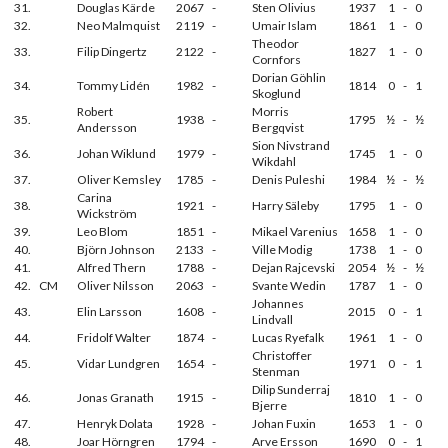
31.
Douglas Kärde
2067
-
Sten Olivius
1937
1
-
0
32.
Neo Malmquist
2119
-
Umair Islam
1861
1
-
0
Theodor
33.
Filip Dingertz
2122
-
1827
1
-
0
Cornfors
Dorian Göhlin
34.
Tommy Lidén
1982
-
1814
0
-
1
Skoglund
Robert
Morris
35.
1938
-
1795
½
-
½
Andersson
Bergqvist
Sion Nivstrand
36.
Johan Wiklund
1979
-
1745
1
-
0
Wikdahl
37.
Oliver Kemsley
1785
-
Denis Puleshi
1984
½
-
½
Carina
38.
1921
-
Harry Säleby
1795
1
-
0
Wickström
39.
Leo Blom
1851
-
Mikael Varenius
1658
1
-
0
40.
Björn Johnson
2133
-
Ville Modig
1738
1
-
0
41.
Alfred Thern
1788
-
Dejan Rajcevski
2054
½
-
½
42.
CM
Oliver Nilsson
2063
-
Svante Wedin
1787
1
-
0
Johannes
43.
Elin Larsson
1608
-
2015
0
-
1
Lindvall
44.
Fridolf Walter
1874
-
Lucas Ryefalk
1961
1
-
0
Christoffer
45.
Vidar Lundgren
1654
-
1971
0
-
1
Stenman
Dilip Sunderraj
46.
Jonas Granath
1915
-
1810
1
-
0
Bjerre
47.
Henryk Dolata
1928
-
Johan Fuxin
1653
1
-
0
48.
Joar Hörngren
1794
-
Arve Ersson
1690
0
-
1