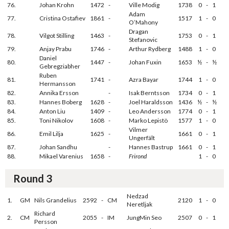
76.
Johan Krohn
1472
-
Ville Modig
1738
0
-
1
Adam
77.
Cristina Ostafiev
1861
-
1517
1
-
0
O’Mahony
Dragan
78.
Vilgot Stilling
1463
-
1753
0
-
1
Stefanovic
79.
Anjay Prabu
1746
-
Arthur Rydberg
1488
1
-
0
Daniel
80.
1447
-
Johan Fuxin
1653
½
-
½
Gebregziabher
Ruben
81.
1741
-
Azra Bayar
1744
1
-
0
Hermansson
82.
Annika Ersson
-
Isak Berntsson
1734
0
-
1
83.
Hannes Boberg
1628
-
Joel Haraldsson
1436
½
-
½
84.
Anton Liu
1409
-
Leo Andersson
1774
0
-
1
85.
Toni Nikolov
1608
-
Marko Lepistö
1577
1
-
0
Vilmer
86.
Emil Lilja
1625
-
1661
0
-
1
Ungerfält
87.
Johan Sandhu
-
Hannes Bastrup
1661
0
-
1
88.
Mikael Varenius
1658
-
Frirond
1
-
0
Round 3
Nedzad
1.
GM
Nils Grandelius
2592
-
CM
2120
1
-
0
Neretljak
Richard
2.
CM
2055
-
IM
JungMin Seo
2507
0
-
1
Persson