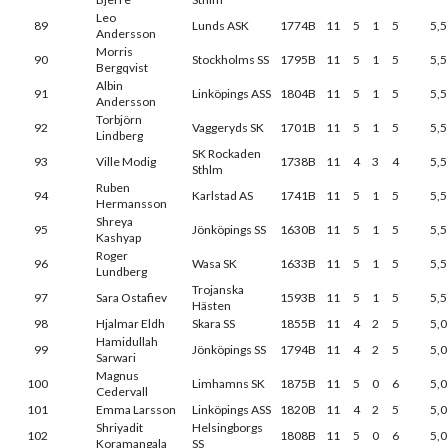
Leo
89
Lunds ASK
1774B
11
5
1
5
5,5
Andersson
Morris
90
Stockholms SS
1795B
11
5
1
5
5,5
Bergqvist
Albin
91
Linköpings ASS
1804B
11
5
1
5
5,5
Andersson
Torbjörn
92
Vaggeryds SK
1701B
11
5
1
5
5,5
Lindberg
SK Rockaden
93
Ville Modig
1738B
11
4
3
4
5,5
Sthlm
Ruben
94
Karlstad AS
1741B
11
5
1
5
5,5
Hermansson
Shreya
95
Jönköpings SS
1630B
11
5
1
5
5,5
Kashyap
Roger
96
Wasa SK
1633B
11
5
1
5
5,5
Lundberg
Trojanska
97
Sara Ostafiev
1593B
11
5
1
5
5,5
Hästen
98
Hjalmar Eldh
Skara SS
1855B
11
4
2
5
5,0
Hamidullah
99
Jönköpings SS
1794B
11
4
2
5
5,0
Sarwari
Magnus
100
Limhamns SK
1875B
11
5
0
6
5,0
Cedervall
101
Emma Larsson
Linköpings ASS
1820B
11
4
2
5
5,0
Shriyadit
Helsingborgs
102
1808B
11
5
0
6
5,0
Koramangala
SS