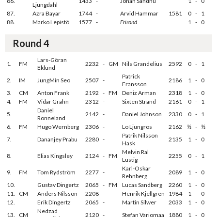
86.
1433
-
Johan Sandhu
1
-
0
Ljungdahl
87.
Azra Bayar
1744
-
Arvid Hammar
1581
0
-
1
88.
Marko Lepistö
1577
-
Frirond
1
-
0
Round 4
Lars-Göran
1.
FM
2232
-
GM
Nils Grandelius
2592
0
-
1
Eklund
Patrick
2.
IM
JungMin Seo
2507
-
2186
1
-
0
Fransson
3.
CM
Anton Frank
2192
-
FM
Deniz Arman
2318
1
-
0
4.
FM
Vidar Grahn
2312
-
Sixten Strand
2161
0
-
1
Daniel
5.
2142
-
Daniel Johnson
2330
0
-
1
Ronneland
6.
FM
Hugo Wernberg
2306
-
Lo Ljungros
2162
½
-
½
Patrik Nilsson
7.
Dananjey Prabu
2280
-
2135
1
-
0
Hask
Melvin Ral
8.
Elias Kingsley
2124
-
FM
2255
0
-
1
Lustig
Karl-Oskar
9.
FM
Tom Rydström
2277
-
2089
1
-
0
Rehnberg
10.
Gustav Dingertz
2065
-
FM
Lucas Sandberg
2260
1
-
0
11.
CM
Anders Nilsson
2208
-
Henrik Kjellgren
1984
1
-
0
12.
Erik Dingertz
2065
-
Martin Silwer
2033
1
-
0
Nedzad
13.
CM
2120
-
Stefan Varjomaa
1880
1
-
0