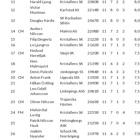
11
Harald Ljung
Kristallens SK
2080B
11
7
2
2
8,0
Victor
12
Karlstad AS
2214B
11
8
0
3
8,0
Muntean
SK Rockaden
13
Douglas Kärde
2067B
11
8
0
3
8,0
Sthlm
Anders
14
CM
Malmö AS
2208B
11
7
2
2
8,0
Nilsson
15
Filip Dingertz
Kristallens SK
2122B
11
8
0
3
8,0
16
Lo Ljungros
Kristallens SK
2162B
11
7
1
3
7,5
Nedzad
17
CM
Växjö SK
2120B
11
7
1
3
7,5
Neretljak
Neo
18
Kristallens SK
2119B
11
6
3
2
7,5
Malmquist
19
Denis Puleshi
Jönköpings SS
1984B
11
6
3
2
7,5
20
CM
Anton Frank
Uppsala SSS
2192B
11
7
1
3
7,5
21
Håkan Östling
Kristallens SK
2090B
11
7
1
3
7,5
Leo Odell
22
Linköpings ASS
2081B
11
7
1
3
7,5
Johansson
Trojanska
23
CM
Oliver Nilsson
2063B
11
7
1
3
7,5
Hästen
Melvin Ral
24
FM
Kristallens SK
2255B
11
7
0
4
7,0
Lustig
Patrik Nilsson
Helsingborgs
25
2135B
11
7
0
4
7,0
Hask
ASK
Joakim
Schack 08,
26
2197B
11
6
2
3
7,0
Nyander
Norrköping