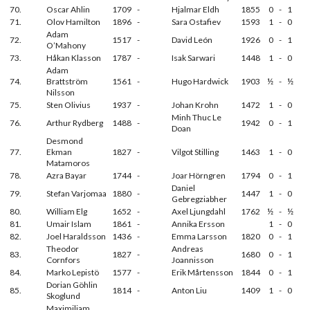
70.
Oscar Ahlin
1709
-
Hjalmar Eldh
1855
0
-
1
71.
Olov Hamilton
1896
-
Sara Ostafiev
1593
1
-
0
Adam
72.
1517
-
David León
1926
0
-
1
O’Mahony
73.
Håkan Klasson
1787
-
Isak Sarwari
1448
1
-
0
Adam
74.
Brattström
1561
-
Hugo Hardwick
1903
½
-
½
Nilsson
75.
Sten Olivius
1937
-
Johan Krohn
1472
1
-
0
Minh Thuc Le
76.
Arthur Rydberg
1488
-
1942
0
-
1
Doan
Desmond
77.
Ekman
1827
-
Vilgot Stilling
1463
1
-
0
Matamoros
78.
Azra Bayar
1744
-
Joar Hörngren
1794
0
-
1
Daniel
79.
Stefan Varjomaa
1880
-
1447
1
-
0
Gebregziabher
80.
William Elg
1652
-
Axel Ljungdahl
1762
½
-
½
81.
Umair Islam
1861
-
Annika Ersson
1
-
0
82.
Joel Haraldsson
1436
-
Emma Larsson
1820
0
-
1
Theodor
Andreas
83.
1827
-
1680
0
-
1
Cornfors
Joannisson
84.
Marko Lepistö
1577
-
Erik Mårtensson
1844
0
-
1
Dorian Göhlin
85.
1814
-
Anton Liu
1409
1
-
0
Skoglund
Maximiliam