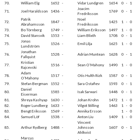
70.
William Elg
1652
-
Vidar Lundgren
1654
0
-
1
Joacim
71.
Joel Haraldsson
1436
-
1769
0
-
1
Fredriksson
Patrik
Noel
72.
1847
-
1425
1
-
0
Abrahamsson
Fredriksson
73.
Bo Törnberg
1749
-
William Eriksson
1497
1
-
0
74.
David Stansvik
1553
-
Liam Blixth
1708
0
-
1
Jonas
75.
1526
-
Emil Lilja
1625
1
-
0
Lundström
Jonathan
76.
1528
-
Adrian Muntean
1628
0
-
1
Fallquist
Kristian
77.
1516
-
Sean O’Mahony
1490
1
-
0
Rajcevski
Adam
78.
1517
-
Otis Hulth Rizk
1587
0
-
1
O’Mahony
79.
Stefan Bergman
1552
-
Sara Ostafiev
1593
0
-
1
Daniel
80.
1585
-
Isak Sarwari
1448
0
-
1
Eiserman
81.
Shreya Kashyap
1630
-
Johan Krohn
1472
1
-
0
82.
Roger Lundberg
1633
-
Vilgot Stilling
1463
1
-
0
83.
Bengt Eriksson
1569
-
Annika Ersson
1
-
0
84.
Samuel Löf
1538
-
Anton Liu
1409
1
-
0
Vincent
85.
Arthur Rydberg
1488
-
Johnsson
1607
0
-
1
Ahlkvist
Marcus