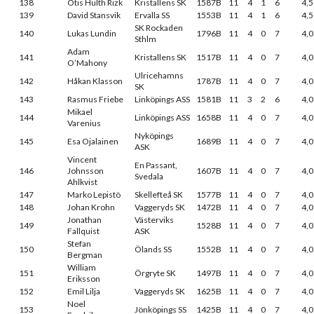
138
Otis Hulth Rizk
Kristallens SK
1587B
11
4
1
6
4,5
139
David Stansvik
Ervalla SS
1553B
11
4
1
6
4,5
SK Rockaden
140
Lukas Lundin
1796B
11
4
0
7
4,0
Sthlm
Adam
141
Kristallens SK
1517B
11
4
0
7
4,0
O’Mahony
Ulricehamns
142
Håkan Klasson
1787B
11
4
0
7
4,0
SK
143
Rasmus Friebe
Linköpings ASS
1581B
11
3
2
6
4,0
Mikael
144
Linköpings ASS
1658B
11
4
0
7
4,0
Varenius
Nyköpings
145
Esa Ojalainen
1689B
11
4
0
7
4,0
ASK
Vincent
En Passant,
146
Johnsson
1607B
11
4
0
7
4,0
Svedala
Ahlkvist
147
Marko Lepistö
Skellefteå SK
1577B
11
4
0
7
4,0
148
Johan Krohn
Vaggeryds SK
1472B
11
4
0
7
4,0
Jonathan
Västerviks
149
1528B
11
4
0
7
4,0
Fallquist
ASK
Stefan
150
Ölands SS
1552B
11
4
0
7
4,0
Bergman
William
151
Örgryte SK
1497B
11
4
0
7
4,0
Eriksson
152
Emil Lilja
Vaggeryds SK
1625B
11
4
0
7
4,0
Noel
153
Jönköpings SS
1425B
11
4
0
7
4,0