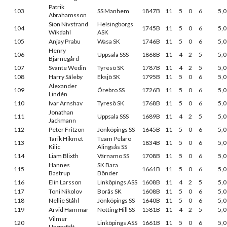
Patrik
103
SS Manhem
1847B
11
5
0
6
5,0
Abrahamsson
Sion Nivstrand
Helsingborgs
104
1745B
11
5
0
6
5,0
Wikdahl
ASK
105
Anjay Prabu
Wasa SK
1746B
11
5
0
6
5,0
Henry
106
Uppsala SSS
1868B
11
4
2
5
5,0
Bjarnegård
107
Svante Wedin
Tyresö SK
1787B
11
4
2
5
5,0
108
Harry Säleby
Eksjö SK
1795B
11
5
0
6
5,0
Alexander
109
Örebro SS
1726B
11
5
0
6
5,0
Lindén
110
Ivar Arnshav
Tyresö SK
1768B
11
5
0
6
5,0
Jonathan
111
Uppsala SSS
1689B
11
4
2
5
5,0
Jackmann
112
Peter Fritzon
Jönköpings SS
1645B
11
5
0
6
5,0
Tarik Hikmet
Team Pelaro
113
1834B
11
5
0
6
5,0
Kilic
Alingsås SS
114
Liam Blixth
Värnamo SS
1708B
11
5
0
6
5,0
Hannes
SK Bara
115
1661B
11
5
0
6
5,0
Bastrup
Bönder
116
Elin Larsson
Linköpings ASS
1608B
11
4
2
5
5,0
117
Toni Nikolov
Borås SK
1608B
11
5
0
6
5,0
118
Nellie Ståhl
Jönköpings SS
1640B
11
5
0
6
5,0
119
Arvid Hammar
Notting Hill SS
1581B
11
4
2
5
5,0
Vilmer
120
Linköpings ASS
1661B
11
5
0
6
5,0
Ungerfält