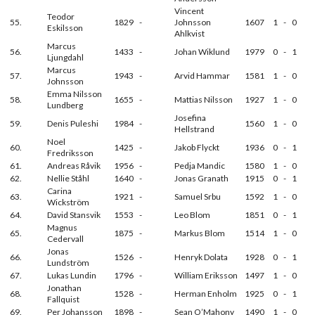
Vincent
Teodor
55.
1829
-
Johnsson
1607
1
-
0
Eskilsson
Ahlkvist
Marcus
56.
1433
-
Johan Wiklund
1979
0
-
1
Ljungdahl
Marcus
57.
1943
-
Arvid Hammar
1581
1
-
0
Johnsson
Emma Nilsson
58.
1655
-
Mattias Nilsson
1927
1
-
0
Lundberg
Josefina
59.
Denis Puleshi
1984
-
1560
1
-
0
Hellstrand
Noel
60.
1425
-
Jakob Flyckt
1936
0
-
1
Fredriksson
61.
Andreas Råvik
1956
-
Pedja Mandic
1580
1
-
0
62.
Nellie Ståhl
1640
-
Jonas Granath
1915
0
-
1
Carina
63.
1921
-
Samuel Srbu
1592
1
-
0
Wickström
64.
David Stansvik
1553
-
Leo Blom
1851
0
-
1
Magnus
65.
1875
-
Markus Blom
1514
1
-
0
Cedervall
Jonas
66.
1526
-
Henryk Dolata
1928
0
-
1
Lundström
67.
Lukas Lundin
1796
-
William Eriksson
1497
1
-
0
Jonathan
68.
1528
-
Herman Enholm
1925
0
-
1
Fallquist
69.
Per Johansson
1898
-
Sean O’Mahony
1490
1
-
0