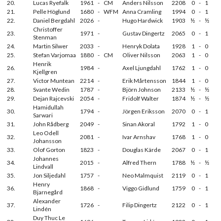
20.
Lucas Ryefalk
1961
-
CM
Anders Nilsson
2208
0
-
1
21.
Pelle Höglund
1680
-
WFM
Anna Cramling
1994
0
-
1
22.
Daniel Bergdahl
2026
-
Hugo Hardwick
1903
½
-
½
Christoffer
23.
1971
-
Gustav Dingertz
2065
0
-
1
Stenman
24.
Martin Silwer
2033
-
Henryk Dolata
1928
1
-
0
25.
Stefan Varjomaa
1880
-
CM
Oliver Nilsson
2063
1
-
0
Henrik
26.
1984
-
Axel Ljungdahl
1762
1
-
0
Kjellgren
27.
Victor Muntean
2214
-
Erik Mårtensson
1844
1
-
0
28.
Svante Wedin
1787
-
Björn Johnson
2133
½
-
½
29.
Dejan Rajcevski
2054
-
Fridolf Walter
1874
½
-
½
Hamidullah
30.
1794
-
Jörgen Eriksson
2070
0
-
1
Sarwari
31.
John Rådberg
2049
-
Sinan Akoral
1792
1
-
0
Leo Odell
32.
2081
-
Ivar Arnshav
1768
1
-
0
Johansson
33.
Olof Gorton
1823
-
Douglas Kärde
2067
0
-
1
Johannes
34.
2015
-
Alfred Thern
1788
½
-
½
Lindvall
35.
Jon Siljedahl
1757
-
Neo Malmquist
2119
0
-
1
Henry
36.
1868
-
Viggo Gidlund
1759
0
-
1
Bjarnegård
Alexander
37.
1726
-
Filip Dingertz
2122
0
-
1
Lindén
Duy Thuc Le