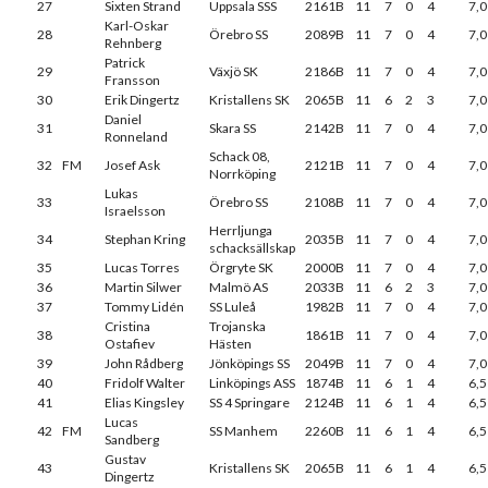
27
Sixten Strand
Uppsala SSS
2161B
11
7
0
4
7,0
Karl-Oskar
28
Örebro SS
2089B
11
7
0
4
7,0
Rehnberg
Patrick
29
Växjö SK
2186B
11
7
0
4
7,0
Fransson
30
Erik Dingertz
Kristallens SK
2065B
11
6
2
3
7,0
Daniel
31
Skara SS
2142B
11
7
0
4
7,0
Ronneland
Schack 08,
32
FM
Josef Ask
2121B
11
7
0
4
7,0
Norrköping
Lukas
33
Örebro SS
2108B
11
7
0
4
7,0
Israelsson
Herrljunga
34
Stephan Kring
2035B
11
7
0
4
7,0
schacksällskap
35
Lucas Torres
Örgryte SK
2000B
11
7
0
4
7,0
36
Martin Silwer
Malmö AS
2033B
11
6
2
3
7,0
37
Tommy Lidén
SS Luleå
1982B
11
7
0
4
7,0
Cristina
Trojanska
38
1861B
11
7
0
4
7,0
Ostafiev
Hästen
39
John Rådberg
Jönköpings SS
2049B
11
7
0
4
7,0
40
Fridolf Walter
Linköpings ASS
1874B
11
6
1
4
6,5
41
Elias Kingsley
SS 4 Springare
2124B
11
6
1
4
6,5
Lucas
42
FM
SS Manhem
2260B
11
6
1
4
6,5
Sandberg
Gustav
43
Kristallens SK
2065B
11
6
1
4
6,5
Dingertz