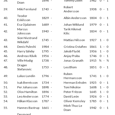
38.
1696
-
Tommy Lidén
1982
0
-
1
Doan
Robert
39.
Miki Fernlund
1743
-
1938
0
-
1
Andersson
Teodor
40.
1829
-
Albin Andersson
1804
0
-
1
Eskilsson
41.
Esa Ojalainen
1689
-
Johan Wiklund
1979
0
-
1
Marcus
Tarik Hikmet
42.
1943
-
1834
0
-
1
Johnsson
Kilic
Sion Nivstrand
43.
1745
-
Mattias Nilsson
1927
1
-
0
Wikdahl
44.
Denis Puleshi
1984
-
Cristina Ostafiev
1861
1
-
0
45.
Harry Säleby
1795
-
Jakob Flyckt
1936
1
-
0
46.
Andreas Råvik
1956
-
Anjay Prabu
1746
0
-
1
47.
Ville Modig
1738
-
Jonas Granath
1915
½
-
½
Dragan
48.
1753
-
Leo Blom
1851
0
-
1
Stefanovic
Ruben
49.
Lukas Lundin
1796
-
1741
1
-
0
Hermansson
50.
Isak Berntsson
1734
-
Herman Enholm
1925
0
-
1
51.
Per Johansson
1898
-
Toni Nikolov
1608
1
-
0
52.
Olov Hamilton
1896
-
Peter Fritzon
1645
1
-
0
53.
Leo Andersson
1774
-
David León
1926
0
-
1
54.
Håkan Klasson
1787
-
Oliver Kemsley
1785
0
-
1
Minh Thuc Le
55.
Hannes Bastrup
1661
-
1942
0
-
1
Doan
Desmond