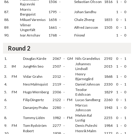
86.
1506
-
Sebastian Olsson
1816
1
-
0
Rajcevski
Morris
87.
1795
-
Johan Sandhu
1
-
0
Bergqvist
88.
Mikael Varenius
1658
-
Chale Zheng
1855
0
-
1
Vilmer
89.
1661
-
Alfred Jansson
1505
0
-
1
Ungerfält
90.
Ivar Arnshav
1768
-
Frirond
1
-
0
Round 2
1.
Douglas Kärde
2067
-
GM
Nils Grandelius
2592
0
-
1
Johannes
2.
IM
JungMin Seo
2507
-
2015
1
-
0
Lindvall
Henry
3.
FM
Vidar Grahn
2312
-
1868
1
-
0
Bjarnegård
4.
Neo Malmquist
2119
-
Daniel Johnson
2330
0
-
1
Teodor
5.
FM
Hugo Wernberg
2306
-
1829
1
-
0
Eskilsson
6.
Filip Dingertz
2122
-
FM
Lucas Sandberg
2260
0
-
1
Marcus
7.
Dananjey Prabu
2280
-
1943
1
-
0
Johnsson
Melvin Ral
8.
Tommy Lidén
1982
-
FM
2255
0
-
1
Lustig
9.
FM
Tom Rydström
2277
-
Denis Puleshi
1984
1
-
0
Robert
Henrik Malm
10.
1938
-
2172
0
-
1