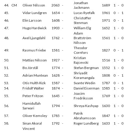
Jonathan
44.
CM
Oliver Nilsson
2063
-
1689
1
-
0
Jackmann
45.
Vidar Lundgren
1654
-
Lucas Ryefalk
1961
0
-
1
Christoffer
46.
Elin Larsson
1608
-
1971
0
-
1
Stenman
47.
Hugo Hardwick
1903
-
William Elg
1652
1
-
0
Adam
48.
Axel Ljungdahl
1762
-
Brattström
1561
1
-
0
Nilsson
Theodor
49.
Rasmus Friebe
1581
-
1827
0
-
1
Cornfors
Kristian
50.
Mattias Nilsson
1927
-
1516
1
-
0
Rajcevski
51.
Bo Jörstål
1774
-
Stefan Bergman
1552
1
-
0
Shriyadit
52.
Adrian Muntean
1628
-
1808
0
-
1
Koramangala
53.
Otis Hulth Rizk
1587
-
Svante Wedin
1787
0
-
1
54.
Fridolf Walter
1874
-
Daniel Eiserman
1585
1
-
0
Joacim
55.
Peter Fritzon
1645
-
1769
1
-
0
Fredriksson
Hamidullah
56.
1794
-
Shreya Kashyap
1630
1
-
0
Sarwari
Patrik
57.
Oliver Kemsley
1785
-
1847
1
-
0
Abrahamsson
58.
Sinan Akoral
1792
-
Roger Lundberg
1633
1
-
0
Vincent