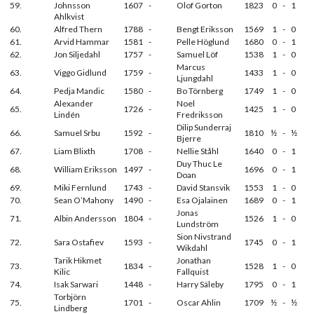
59.
Johnsson
1607
-
Olof Gorton
1823
0
-
1
Ahlkvist
60.
Alfred Thern
1788
-
Bengt Eriksson
1569
1
-
0
61.
Arvid Hammar
1581
-
Pelle Höglund
1680
0
-
1
62.
Jon Siljedahl
1757
-
Samuel Löf
1538
1
-
0
Marcus
63.
Viggo Gidlund
1759
-
1433
1
-
0
Ljungdahl
64.
Pedja Mandic
1580
-
Bo Törnberg
1749
1
-
0
Alexander
Noel
65.
1726
-
1425
1
-
0
Lindén
Fredriksson
Dilip Sunderraj
66.
Samuel Srbu
1592
-
1810
½
-
½
Bjerre
67.
Liam Blixth
1708
-
Nellie Ståhl
1640
0
-
1
Duy Thuc Le
68.
William Eriksson
1497
-
1696
0
-
1
Doan
69.
Miki Fernlund
1743
-
David Stansvik
1553
1
-
0
70.
Sean O’Mahony
1490
-
Esa Ojalainen
1689
0
-
1
Jonas
71.
Albin Andersson
1804
-
1526
1
-
0
Lundström
Sion Nivstrand
72.
Sara Ostafiev
1593
-
1745
0
-
1
Wikdahl
Tarik Hikmet
Jonathan
73.
1834
-
1528
1
-
0
Kilic
Fallquist
74.
Isak Sarwari
1448
-
Harry Säleby
1795
0
-
1
Torbjörn
75.
1701
-
Oscar Ahlin
1709
½
-
½
Lindberg