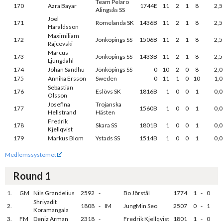
Team Pelaro
170
Azra Bayar
1744E
11
2
1
8
2,5
Alingsås SS
Joel
171
Romelanda SK
1436B
11
2
1
8
2,5
Haraldsson
Maximiliam
172
Jönköpings SS
1506B
11
2
1
8
2,5
Rajcevski
Marcus
173
Jönköpings SS
1433B
11
2
1
8
2,5
Ljungdahl
174
Johan Sandhu
Jönköpings SS
0
10
2
0
8
2,0
175
Annika Ersson
Sweden
0
11
1
0
10
1,0
Sebastian
176
Eslövs SK
1816B
1
0
0
1
0,0
Olsson
Josefina
Trojanska
177
1560B
1
0
0
1
0,0
Hellstrand
Hästen
Fredrik
178
Skara SS
1801B
1
0
0
1
0,0
Kjellqvist
179
Markus Blom
Ystads SS
1514B
1
0
0
1
0,0
Medlemssystemet
Round 1
1.
GM
Nils Grandelius
2592
-
Bo Jörstål
1774
1
-
0
Shriyadit
2.
1808
-
IM
JungMin Seo
2507
0
-
1
Koramangala
3.
FM
Deniz Arman
2318
-
Fredrik Kjellqvist
1801
1
-
0