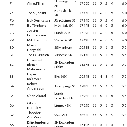
Stenungsunds
74
Alfred Thern
1788B
11
5
2
4
6,0
SK
Kungsbacka
75
Jon Siljedahl
1757B
11
6
0
5
6,0
SK
76
Isak Berntsson
Jönköpings SS
1734B
11
5
2
4
6,0
77
Bo Törnberg
Mölndals SK
1749B
11
6
0
5
6,0
Joacim
78
Lunds ASK
1769B
11
6
0
5
6,0
Fredriksson
79
Miki Fernlund
Västerås SK
1743B
11
6
0
5
6,0
Martin
80
SS Manhem
2056B
11
5
1
5
5,5
Bergdahl
81
Jonas Granath
Västerås SK
1915B
11
5
1
5
5,5
Desmond
SK Rockaden
82
Ekman
1827B
11
5
1
5
5,5
Sthlm
Matamoros
Dejan
83
Eksjö SK
2054B
11
4
3
4
5,5
Rajcevski
Robert
84
Jönköpings SS
1938B
11
5
1
5
5,5
Andersson
Lunds
85
Sinan Akoral
1792B
11
5
1
5
5,5
Schackklubb
Oliver
86
Ljungby SK
1785B
11
5
1
5
5,5
Kemsley
Theodor
87
Växjö SK
1827B
11
5
1
5
5,5
Cornfors
Dilip Sunderraj
SK Rockaden
88
1810B
11
5
1
5
5,5
Bjerre
Sthlm