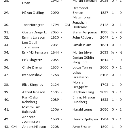
28.
1942
-
Martin Bergdahl
2056
0
-
1
Doan
Desmond
29.
Håkan Östling
2090
-
Ekman
1827
1
-
0
Matamoros
Jonathan
30.
Joar Hörngren
1794
-
CM
2146
0
-
1
Bodemar
31.
Gustav Dingertz
2065
-
Stefan Varjomaa
1880
½
-
½
32.
Emma Larsson
1820
-
John Rådberg
2049
1
-
0
Leo Odell
33.
2081
-
Umair Islam
1861
0
-
1
Johansson
34.
Erik Mårtensson
1844
-
Martin Silwer
2033
½
-
½
Dorian Göhlin
35.
Erik Dingertz
2065
-
1814
1
-
0
Skoglund
36.
Chale Zheng
1855
-
Lucas Torres
2000
0
-
1
Lukas
37.
Ivar Arnshav
1768
-
2108
0
-
1
Israelsson
Morris
38.
Elias Kingsley
2124
-
1795
1
-
0
Bergqvist
39.
Alfred Jansson
1505
-
Stephan Kring
2035
0
-
1
Karl-Oskar
Emma Nilsson
40.
2089
-
1655
1
-
0
Rehnberg
Lundberg
Maximiliam
41.
1506
-
Harald Ljung
2080
0
-
1
Rajcevski
Andreas
42.
1680
-
Henrik Kjellgren
1984
0
-
1
Joannisson
43.
CM
Anders Nilsson
2208
-
Arve Ersson
1690
1
-
0