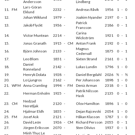
Andersson
Lindberg
Lars-Göran
11.
FM
2232
-
Andreas Råvik
1956
1
-
0
Eklund
12.
Johan Wiklund
1979
-
Joakim Nyander
2197
0
-
1
Patrick
13.
Jakob Flyckt
1936
-
2186
0
-
1
Fransson
Carina
14.
Victor Muntean
2214
-
1921
0
-
1
Wickström
15.
Jonas Granath
1915
-
CM
Anton Frank
2192
0
-
1
Magnus
16.
Björn Johnson
2133
-
1875
0
-
1
Cedervall
17.
Leo Blom
1851
-
Sixten Strand
2161
0
-
1
Daniel
18.
2142
-
Lukas Lundin
1796
1
-
0
Ronneland
19.
Henryk Dolata
1928
-
Daniel Bergdahl
2026
½
-
½
20.
Lo Ljungros
2162
-
Per Johansson
1898
1
-
0
21.
WFM
Anna Cramling
1994
-
FM
Deniz Arman
2318
0
-
1
Patrik Nilsson
22.
Herman Enholm
1925
-
2135
0
-
1
Hask
Nedzad
23.
CM
2120
-
Olov Hamilton
1896
1
-
0
Neretljak
24.
Hjalmar Eldh
1855
-
Dejan Rajcevski
2054
1
-
0
25.
FM
Josef Ask
2121
-
Håkan Klasson
1787
1
-
0
26.
David León
1926
-
CM
Richard Persson
2055
0
-
1
27.
Jörgen Eriksson
2070
-
Sten Olivius
1937
0
-
1
Minh Thuc Le