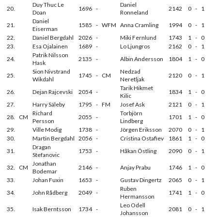
Duy Thuc Le
Daniel
20.
1696
-
2142
0
-
1
Doan
Ronneland
Daniel
21.
1585
-
WFM
Anna Cramling
1994
0
-
1
Eiserman
22.
Daniel Bergdahl
2026
-
Miki Fernlund
1743
1
-
0
23.
Esa Ojalainen
1689
-
Lo Ljungros
2162
0
-
1
Patrik Nilsson
24.
2135
-
Albin Andersson
1804
1
-
0
Hask
Sion Nivstrand
Nedzad
25.
1745
-
CM
2120
0
-
1
Wikdahl
Neretljak
Tarik Hikmet
26.
Dejan Rajcevski
2054
-
1834
1
-
0
Kilic
27.
Harry Säleby
1795
-
FM
Josef Ask
2121
0
-
1
Richard
Torbjörn
28.
CM
2055
-
1701
1
-
0
Persson
Lindberg
29.
Ville Modig
1738
-
Jörgen Eriksson
2070
0
-
1
30.
Martin Bergdahl
2056
-
Cristina Ostafiev
1861
1
-
0
Dragan
31.
1753
-
Håkan Östling
2090
0
-
1
Stefanovic
Jonathan
32.
CM
2146
-
Anjay Prabu
1746
1
-
0
Bodemar
33.
Johan Fuxin
1653
-
Gustav Dingertz
2065
0
-
1
Ruben
34.
John Rådberg
2049
-
1741
1
-
0
Hermansson
Leo Odell
35.
Isak Berntsson
1734
-
2081
0
-
1
Johansson