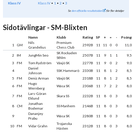
Klass IV
Klass IV
1
2
3
Se
den officiella resultatsidan
för fler detaljer
Sidotävlingar - SM-Blixten
Namn
Klubb
Rating
SP
+
=
-
Poäng
Nils
Premium
1
GM
2592B
11
11
0
0
11,0
Grandelius
Chess Club
SK Rockaden
2
IM
JungMin Seo
2507B
11
9
1
1
9,5
Sthlm
3
FM
Tom Rydström
Växjö SK
2277B
11
9
0
2
9,0
Daniel
4
SSK Hammarö
2330B
11
8
1
2
8,5
Johnson
5
FM
Deniz Arman
Växjö SK
2318B
11
8
1
2
8,5
Hugo
6
FM
Wasa SK
2306B
11
7
2
2
8,0
Wernberg
Lars-Göran
7
FM
Skara SS
2232B
11
8
0
3
8,0
Eklund
Jonathan
8
CM
SS Manhem
2146B
11
8
0
3
8,0
Bodemar
Dananjey
9
Wasa SK
2280B
11
8
0
3
8,0
Prabu
Trojanska
10
FM
Vidar Grahn
2312B
11
8
0
3
8,0
Hästen