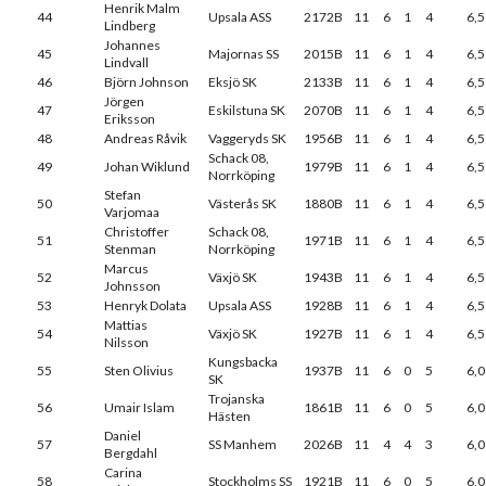
Henrik Malm
44
Upsala ASS
2172B
11
6
1
4
6,5
Lindberg
Johannes
45
Majornas SS
2015B
11
6
1
4
6,5
Lindvall
46
Björn Johnson
Eksjö SK
2133B
11
6
1
4
6,5
Jörgen
47
Eskilstuna SK
2070B
11
6
1
4
6,5
Eriksson
48
Andreas Råvik
Vaggeryds SK
1956B
11
6
1
4
6,5
Schack 08,
49
Johan Wiklund
1979B
11
6
1
4
6,5
Norrköping
Stefan
50
Västerås SK
1880B
11
6
1
4
6,5
Varjomaa
Christoffer
Schack 08,
51
1971B
11
6
1
4
6,5
Stenman
Norrköping
Marcus
52
Växjö SK
1943B
11
6
1
4
6,5
Johnsson
53
Henryk Dolata
Upsala ASS
1928B
11
6
1
4
6,5
Mattias
54
Växjö SK
1927B
11
6
1
4
6,5
Nilsson
Kungsbacka
55
Sten Olivius
1937B
11
6
0
5
6,0
SK
Trojanska
56
Umair Islam
1861B
11
6
0
5
6,0
Hästen
Daniel
57
SS Manhem
2026B
11
4
4
3
6,0
Bergdahl
Carina
58
Stockholms SS
1921B
11
6
0
5
6,0