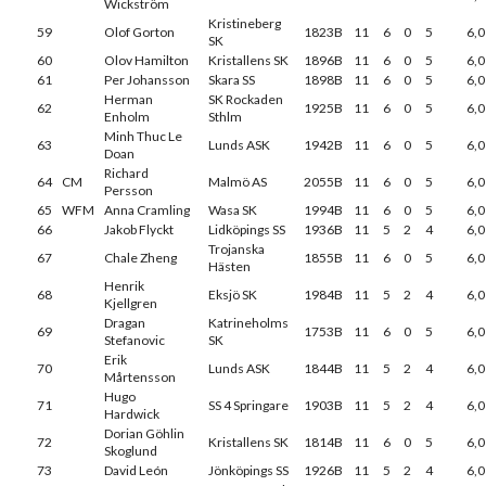
Wickström
Kristineberg
59
Olof Gorton
1823B
11
6
0
5
6,0
SK
60
Olov Hamilton
Kristallens SK
1896B
11
6
0
5
6,0
61
Per Johansson
Skara SS
1898B
11
6
0
5
6,0
Herman
SK Rockaden
62
1925B
11
6
0
5
6,0
Enholm
Sthlm
Minh Thuc Le
63
Lunds ASK
1942B
11
6
0
5
6,0
Doan
Richard
64
CM
Malmö AS
2055B
11
6
0
5
6,0
Persson
65
WFM
Anna Cramling
Wasa SK
1994B
11
6
0
5
6,0
66
Jakob Flyckt
Lidköpings SS
1936B
11
5
2
4
6,0
Trojanska
67
Chale Zheng
1855B
11
6
0
5
6,0
Hästen
Henrik
68
Eksjö SK
1984B
11
5
2
4
6,0
Kjellgren
Dragan
Katrineholms
69
1753B
11
6
0
5
6,0
Stefanovic
SK
Erik
70
Lunds ASK
1844B
11
5
2
4
6,0
Mårtensson
Hugo
71
SS 4 Springare
1903B
11
5
2
4
6,0
Hardwick
Dorian Göhlin
72
Kristallens SK
1814B
11
6
0
5
6,0
Skoglund
73
David León
Jönköpings SS
1926B
11
5
2
4
6,0