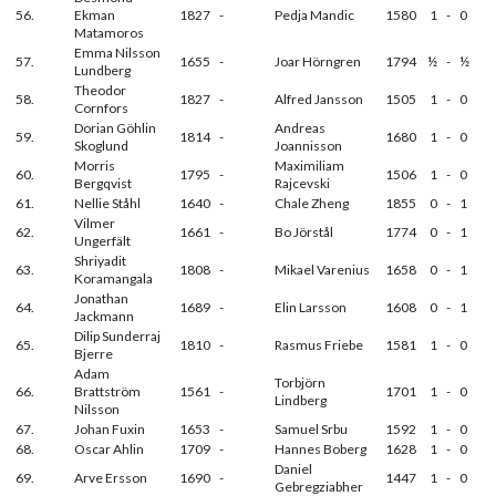
56.
Ekman
1827
-
Pedja Mandic
1580
1
-
0
Matamoros
Emma Nilsson
57.
1655
-
Joar Hörngren
1794
½
-
½
Lundberg
Theodor
58.
1827
-
Alfred Jansson
1505
1
-
0
Cornfors
Dorian Göhlin
Andreas
59.
1814
-
1680
1
-
0
Skoglund
Joannisson
Morris
Maximiliam
60.
1795
-
1506
1
-
0
Bergqvist
Rajcevski
61.
Nellie Ståhl
1640
-
Chale Zheng
1855
0
-
1
Vilmer
62.
1661
-
Bo Jörstål
1774
0
-
1
Ungerfält
Shriyadit
63.
1808
-
Mikael Varenius
1658
0
-
1
Koramangala
Jonathan
64.
1689
-
Elin Larsson
1608
0
-
1
Jackmann
Dilip Sunderraj
65.
1810
-
Rasmus Friebe
1581
1
-
0
Bjerre
Adam
Torbjörn
66.
Brattström
1561
-
1701
1
-
0
Lindberg
Nilsson
67.
Johan Fuxin
1653
-
Samuel Srbu
1592
1
-
0
68.
Oscar Ahlin
1709
-
Hannes Boberg
1628
1
-
0
Daniel
69.
Arve Ersson
1690
-
1447
1
-
0
Gebregziabher