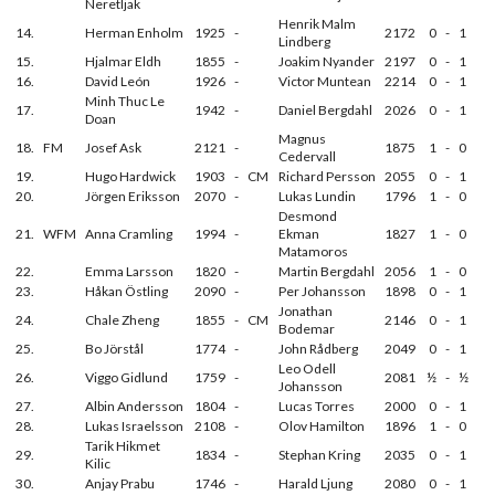
Neretljak
Henrik Malm
14.
Herman Enholm
1925
-
2172
0
-
1
Lindberg
15.
Hjalmar Eldh
1855
-
Joakim Nyander
2197
0
-
1
16.
David León
1926
-
Victor Muntean
2214
0
-
1
Minh Thuc Le
17.
1942
-
Daniel Bergdahl
2026
0
-
1
Doan
Magnus
18.
FM
Josef Ask
2121
-
1875
1
-
0
Cedervall
19.
Hugo Hardwick
1903
-
CM
Richard Persson
2055
0
-
1
20.
Jörgen Eriksson
2070
-
Lukas Lundin
1796
1
-
0
Desmond
21.
WFM
Anna Cramling
1994
-
Ekman
1827
1
-
0
Matamoros
22.
Emma Larsson
1820
-
Martin Bergdahl
2056
1
-
0
23.
Håkan Östling
2090
-
Per Johansson
1898
0
-
1
Jonathan
24.
Chale Zheng
1855
-
CM
2146
0
-
1
Bodemar
25.
Bo Jörstål
1774
-
John Rådberg
2049
0
-
1
Leo Odell
26.
Viggo Gidlund
1759
-
2081
½
-
½
Johansson
27.
Albin Andersson
1804
-
Lucas Torres
2000
0
-
1
28.
Lukas Israelsson
2108
-
Olov Hamilton
1896
1
-
0
Tarik Hikmet
29.
1834
-
Stephan Kring
2035
0
-
1
Kilic
30.
Anjay Prabu
1746
-
Harald Ljung
2080
0
-
1