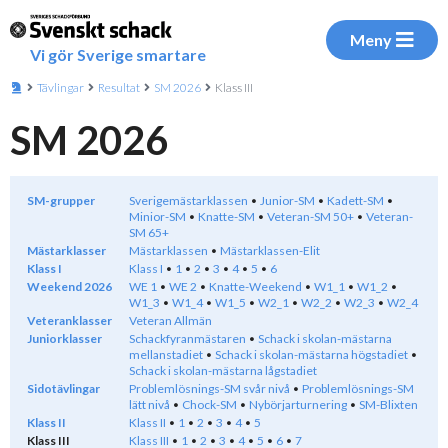
Meny
Vi gör Sverige smartare
Tävlingar
Resultat
SM 2026
Klass III
SM 2026
SM-grupper
Sverigemästarklassen
Junior-SM
Kadett-SM
Minior-SM
Knatte-SM
Veteran-SM 50+
Veteran-
SM 65+
Mästarklasser
Mästarklassen
Mästarklassen-Elit
Klass I
Klass I
1
2
3
4
5
6
Weekend 2026
WE 1
WE 2
Knatte-Weekend
W1_1
W1_2
W1_3
W1_4
W1_5
W2_1
W2_2
W2_3
W2_4
Veteranklasser
Veteran Allmän
Juniorklasser
Schackfyranmästaren
Schack i skolan-mästarna
mellanstadiet
Schack i skolan-mästarna högstadiet
Schack i skolan-mästarna lågstadiet
Sidotävlingar
Problemlösnings-SM svår nivå
Problemlösnings-SM
lätt nivå
Chock-SM
Nybörjarturnering
SM-Blixten
Klass II
Klass II
1
2
3
4
5
Klass III
Klass III
1
2
3
4
5
6
7