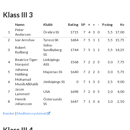
Klass III 3
Namn
Klubb
Rating
SP
+
=
-
Poäng
Kv
Peter
1
Örebro SS
1715
7
4
3
0
5,5
17,00
Andersen
2
Ivar Arnshav
Tyresö SK
1684
7
5
1
1
5,5
15,75
Solna-
Robert
3
Sundbyberg
1744
7
5
1
1
5,5
14,25
Rydberg
SS
Beatrice Tiger-
Linköpings
4
1568
7
2
2
3
3,0
7,75
Norqvist
ASS
Johanna
5
Majornas SS
1640
7
2
2
3
3,0
5,75
Nabbing
Mohamad
6
Jönköpings SS
0
7
1
3
3
2,5
9,00
Munib Alkhatib
Jason
7
USA
1698
7
2
0
5
2,0
4,00
Lammert
Henrik
Östersunds
8
1647
7
1
0
6
1,0
2,50
Johansson
SS
Ronder
|
Medlemssystemet
Klass III 4