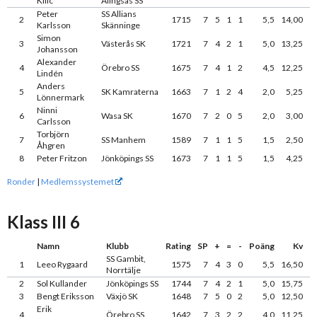
Kilic
Alingsås SS
Peter
SS Allians
2
1715
7
5
1
1
5,5
14,00
Karlsson
Skänninge
Simon
3
Västerås SK
1721
7
4
2
1
5,0
13,25
Johansson
Alexander
4
Örebro SS
1675
7
4
1
2
4,5
12,25
Lindén
Anders
5
SK Kamraterna
1663
7
1
2
4
2,0
5,25
Lönnermark
Ninni
6
Wasa SK
1670
7
2
0
5
2,0
3,00
Carlsson
Torbjörn
7
SS Manhem
1589
7
1
1
5
1,5
2,50
Åhgren
8
Peter Fritzon
Jönköpings SS
1673
7
1
1
5
1,5
4,25
Ronder
|
Medlemssystemet
Klass III 6
Namn
Klubb
Rating
SP
+
=
-
Poäng
Kv
SS Gambit,
1
Leeo Rygaard
1575
7
4
3
0
5,5
16,50
Norrtälje
2
Sol Kullander
Jönköpings SS
1744
7
4
2
1
5,0
15,75
3
Bengt Eriksson
Växjö SK
1648
7
5
0
2
5,0
12,50
Erik
4
Örebro SS
1642
7
3
2
2
4,0
11,25