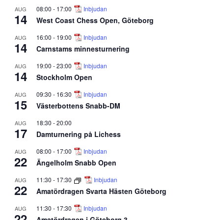
08:00
-
17:00
Inbjudan
AUG
14
West Coast Chess Open, Göteborg
16:00
-
19:00
Inbjudan
AUG
14
Carnstams minnesturnering
19:00
-
23:00
Inbjudan
AUG
14
Stockholm Open
09:30
-
16:30
Inbjudan
AUG
15
Västerbottens Snabb-DM
18:30
-
20:00
AUG
17
Damturnering på Lichess
08:00
-
17:00
Inbjudan
AUG
22
Ängelholm Snabb Open
11:30
-
17:30
Inbjudan
AUG
22
Amatördragen Svarta Hästen Göteborg
11:30
-
17:30
Inbjudan
AUG
22
Amatördragen i Göteborg 3