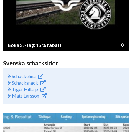
Boka SJ-tåg: 15 % rabatt
Svenska schacksidor
Schackelina
Schacksnack
Tiger Hillarp
Mats Larsson