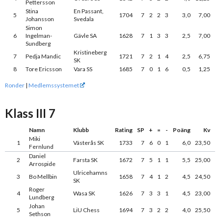
Pettersson
Stina
En Passant,
5
1704
7
2
2
3
3,0
7,00
Johansson
Svedala
Simon
6
Ingelman-
Gävle SA
1628
7
1
3
3
2,5
7,00
Sundberg
Kristineberg
7
Pedja Mandic
1721
7
2
1
4
2,5
6,75
SK
8
Tore Ericsson
Vara SS
1685
7
0
1
6
0,5
1,25
Ronder
|
Medlemssystemet
Klass III 7
Namn
Klubb
Rating
SP
+
=
-
Poäng
Kv
Miki
1
Västerås SK
1733
7
6
0
1
6,0
23,50
Fernlund
Daniel
2
Farsta SK
1672
7
5
1
1
5,5
25,00
Arrospide
Ulricehamns
3
Bo Mellbin
1658
7
4
1
2
4,5
24,50
SK
Roger
4
Wasa SK
1626
7
3
3
1
4,5
23,00
Lundberg
Johan
5
LiU Chess
1694
7
3
2
2
4,0
25,50
Sethson