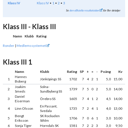
Klass IV
Klass IV
1
2
3
Se
den officiella resultatsidan
för fler detaljer
Klass III - Klass III
Namn
Klubb
Rating
Ronder
|
Medlemssystemet
Klass III 1
Namn
Klubb
Rating
SP
+
=
-
Poäng
Kv
Hannes
1
Jönköpings SS
1702
7
4
2
1
5,0
15,00
Boberg
Joakim
Solna-
2
1739
7
5
0
2
5,0
14,00
Smeds
Sundbyberg SS
Daniel
3
Örebro SS
1605
7
4
1
2
4,5
14,00
Eiserman
En Passant,
4
Linn Olsson
1735
7
2
4
1
4,0
13,00
Svedala
Bengt
SK Rockaden
5
1706
7
0
6
1
3,0
10,00
Eriksson
Sthlm
6
Sonja Tiger
Horndals SK
1581
7
2
2
3
3,0
9,50