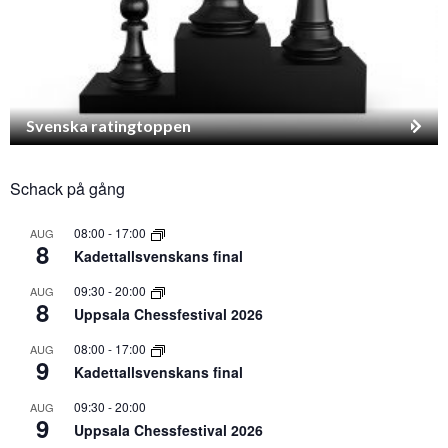
Svenska ratingtoppen
Schack på gång
08:00
-
17:00
AUG
8
Kadettallsvenskans final
09:30
-
20:00
AUG
8
Uppsala Chessfestival 2026
08:00
-
17:00
AUG
9
Kadettallsvenskans final
09:30
-
20:00
AUG
9
Uppsala Chessfestival 2026