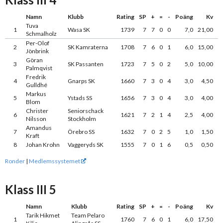
Namn
Klubb
Rating
SP
+
=
-
Poäng
Kv
Tuva
1
Wasa SK
1739
7
7
0
0
7,0
21,00
Schmalholz
Per-Olof
2
SK Kamraterna
1708
7
6
0
1
6,0
15,00
Jönbrink
Göran
3
SK Passanten
1723
7
5
0
2
5,0
10,00
Palmqvist
Fredrik
4
Gnarps SK
1660
7
3
0
4
3,0
4,50
Gulldhé
Markus
5
Ystads SS
1656
7
3
0
4
3,0
4,00
Blom
Christer
Seniorschack
6
1621
7
2
1
4
2,5
4,00
Nilsson
Stockholm
Amandus
7
Örebro SS
1632
7
0
2
5
1,0
1,50
Kraft
8
Johan Krohn
Vaggeryds SK
1555
7
0
1
6
0,5
0,50
Ronder
|
Medlemssystemet
Klass III 5
Namn
Klubb
Rating
SP
+
=
-
Poäng
Kv
Tarik Hikmet
Team Pelaro
1
1760
7
6
0
1
6,0
17,50