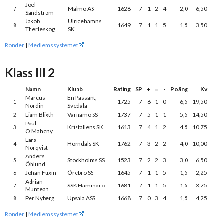
Joel
7
Malmö AS
1628
7
1
2
4
2,0
6,50
Sandström
Jakob
Ulricehamns
8
1649
7
1
1
5
1,5
3,50
Therleskog
SK
Ronder
|
Medlemssystemet
Klass III 2
Namn
Klubb
Rating
SP
+
=
-
Poäng
Kv
Marcus
En Passant,
1
1725
7
6
1
0
6,5
19,50
Nordin
Svedala
2
Liam Blixth
Värnamo SS
1737
7
5
1
1
5,5
14,50
Paul
3
Kristallens SK
1613
7
4
1
2
4,5
10,75
O’Mahony
Lars
4
Horndals SK
1762
7
3
2
2
4,0
10,00
Norqvist
Anders
5
Stockholms SS
1523
7
2
2
3
3,0
6,50
Öhlund
6
Johan Fuxin
Örebro SS
1645
7
1
1
5
1,5
2,25
Adrian
7
SSK Hammarö
1681
7
1
1
5
1,5
3,75
Muntean
8
Per Nyberg
Upsala ASS
1668
7
0
3
4
1,5
4,25
Ronder
|
Medlemssystemet