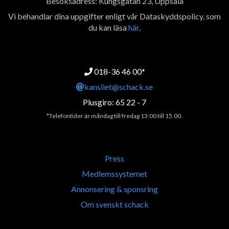
Besöksadress: Kungsgatan 23, Uppsala
Vi behandlar dina uppgifter enligt vår Dataskyddspolicy, som
du kan läsa
här
.
018-36 46 00*
kansliet@schack.se
Plusgiro: 65 22 - 7
*Telefontider är måndag till fredag 13:00 till 15.00.
Press
Medlemssystemet
Annonsering & sponsring
Om svenskt schack