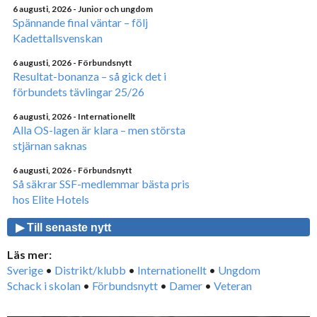
6 augusti, 2026
- Junior och ungdom
Spännande final väntar – följ
Kadettallsvenskan
6 augusti, 2026
- Förbundsnytt
Resultat-bonanza – så gick det i
förbundets tävlingar 25/26
6 augusti, 2026
- Internationellt
Alla OS-lagen är klara – men största
stjärnan saknas
6 augusti, 2026
- Förbundsnytt
Så säkrar SSF-medlemmar bästa pris
hos Elite Hotels
▶ Till senaste nytt
Läs mer:
Sverige
•
Distrikt/klubb
•
Internationellt
•
Ungdom
Schack i skolan
•
Förbundsnytt
•
Damer
•
Veteran