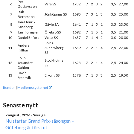
Per
6
Vara SS
1732
7
2
3
2
3,5
27,00
Gustavsson
Isak
7
Jönköpings SS
1695
7
3
1
3
3,5
25,00
Berntsson
Jan-Henrik
8
Gävle SA
1641
7
1
5
1
3,5
23,50
Sandberg
9
Jan Hörngren
Örebro SS
1692
7
1
5
1
3,5
21,00
10
Daniel Enfors
Wasa SK
1637
7
1
4
2
3,0
20,00
Solna-
Anders
11
Sundbyberg
1639
7
2
1
4
2,5
27,00
Hillbur
SS
Loup
Stockholms
12
Jouandet-
1623
7
2
1
4
2,5
24,00
SS
Dahlen
David
13
Ervalla SS
1578
7
1
3
3
2,5
19,50
Stansvik
Ronder
|
Medlemssystemet
Senaste nytt
7 augusti, 2026
- Sverige
Nu startar Grand Prix-säsongen –
Göteborg är först ut