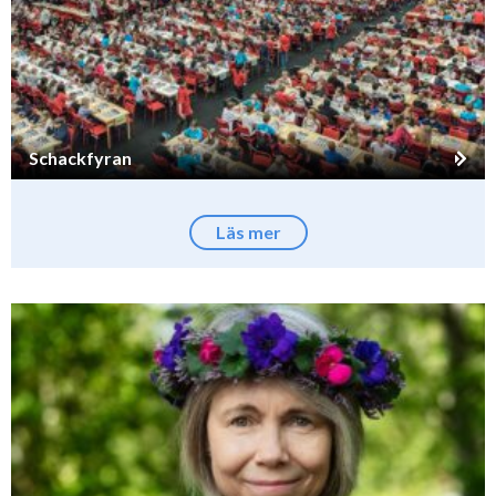
Schackfyran
Läs mer