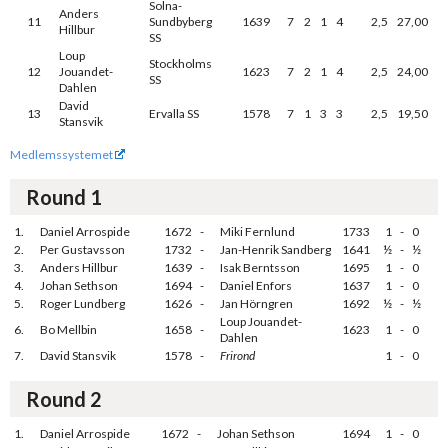
Solna-
Anders
11
Sundbyberg
1639
7
2
1
4
2,5
27,00
Hillbur
SS
Loup
Stockholms
12
Jouandet-
1623
7
2
1
4
2,5
24,00
SS
Dahlen
David
13
Ervalla SS
1578
7
1
3
3
2,5
19,50
Stansvik
Medlemssystemet
Round 1
1.
Daniel Arrospide
1672
-
Miki Fernlund
1733
1
-
0
2.
Per Gustavsson
1732
-
Jan-Henrik Sandberg
1641
½
-
½
3.
Anders Hillbur
1639
-
Isak Berntsson
1695
1
-
0
4.
Johan Sethson
1694
-
Daniel Enfors
1637
1
-
0
5.
Roger Lundberg
1626
-
Jan Hörngren
1692
½
-
½
Loup Jouandet-
6.
Bo Mellbin
1658
-
1623
1
-
0
Dahlen
7.
David Stansvik
1578
-
Frirond
1
-
0
Round 2
1.
Daniel Arrospide
1672
-
Johan Sethson
1694
1
-
0