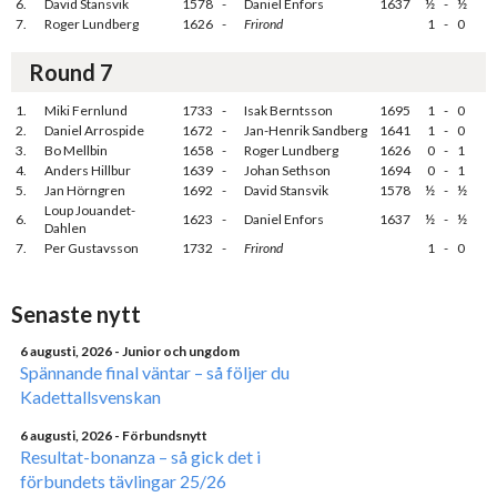
6.
David Stansvik
1578
-
Daniel Enfors
1637
½
-
½
7.
Roger Lundberg
1626
-
Frirond
1
-
0
Round 7
1.
Miki Fernlund
1733
-
Isak Berntsson
1695
1
-
0
2.
Daniel Arrospide
1672
-
Jan-Henrik Sandberg
1641
1
-
0
3.
Bo Mellbin
1658
-
Roger Lundberg
1626
0
-
1
4.
Anders Hillbur
1639
-
Johan Sethson
1694
0
-
1
5.
Jan Hörngren
1692
-
David Stansvik
1578
½
-
½
Loup Jouandet-
6.
1623
-
Daniel Enfors
1637
½
-
½
Dahlen
7.
Per Gustavsson
1732
-
Frirond
1
-
0
Senaste nytt
6 augusti, 2026
- Junior och ungdom
Spännande final väntar – så följer du
Kadettallsvenskan
6 augusti, 2026
- Förbundsnytt
Resultat-bonanza – så gick det i
förbundets tävlingar 25/26