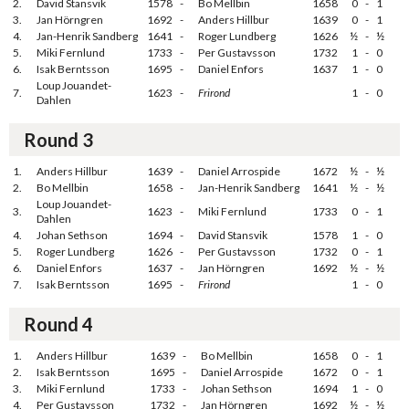
2.
David Stansvik
1578
-
Bo Mellbin
1658
0
-
1
3.
Jan Hörngren
1692
-
Anders Hillbur
1639
0
-
1
4.
Jan-Henrik Sandberg
1641
-
Roger Lundberg
1626
½
-
½
5.
Miki Fernlund
1733
-
Per Gustavsson
1732
1
-
0
6.
Isak Berntsson
1695
-
Daniel Enfors
1637
1
-
0
Loup Jouandet-
7.
1623
-
Frirond
1
-
0
Dahlen
Round 3
1.
Anders Hillbur
1639
-
Daniel Arrospide
1672
½
-
½
2.
Bo Mellbin
1658
-
Jan-Henrik Sandberg
1641
½
-
½
Loup Jouandet-
3.
1623
-
Miki Fernlund
1733
0
-
1
Dahlen
4.
Johan Sethson
1694
-
David Stansvik
1578
1
-
0
5.
Roger Lundberg
1626
-
Per Gustavsson
1732
0
-
1
6.
Daniel Enfors
1637
-
Jan Hörngren
1692
½
-
½
7.
Isak Berntsson
1695
-
Frirond
1
-
0
Round 4
1.
Anders Hillbur
1639
-
Bo Mellbin
1658
0
-
1
2.
Isak Berntsson
1695
-
Daniel Arrospide
1672
0
-
1
3.
Miki Fernlund
1733
-
Johan Sethson
1694
1
-
0
4.
Per Gustavsson
1732
-
Jan Hörngren
1692
½
-
½