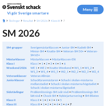
Meny
Vi gör Sverige smartare
Tävlingar
Resultat
SM 2026
Klass III
7
SM 2026
SM-grupper
Sverigemästarklassen
Junior-SM
Kadett-SM
Minior-SM
Knatte-SM
Veteran-SM 50+
Veteran-
SM 65+
Mästarklasser
Mästarklassen
Mästarklassen-Elit
Klass I
Klass I
1
2
3
4
5
6
Weekend 2026
WE 1
WE 2
Knatte-Weekend
W1_1
W1_2
W1_3
W1_4
W1_5
W2_1
W2_2
W2_3
W2_4
Veteranklasser
Veteran Allmän
Juniorklasser
Schackfyranmästaren
Schack i skolan-mästarna
mellanstadiet
Schack i skolan-mästarna högstadiet
Schack i skolan-mästarna lågstadiet
Sidotävlingar
Problemlösnings-SM svår nivå
Problemlösnings-SM
lätt nivå
Chock-SM
Nybörjarturnering
SM-Blixten
Klass II
Klass II
1
2
3
4
5
Klass III
Klass III
1
2
3
4
5
6
7