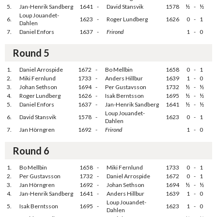
5.
Jan-Henrik Sandberg
1641
-
David Stansvik
1578
½
-
½
Loup Jouandet-
6.
1623
-
Roger Lundberg
1626
0
-
1
Dahlen
7.
Daniel Enfors
1637
-
Frirond
1
-
0
Round 5
1.
Daniel Arrospide
1672
-
Bo Mellbin
1658
0
-
1
2.
Miki Fernlund
1733
-
Anders Hillbur
1639
1
-
0
3.
Johan Sethson
1694
-
Per Gustavsson
1732
½
-
½
4.
Roger Lundberg
1626
-
Isak Berntsson
1695
½
-
½
5.
Daniel Enfors
1637
-
Jan-Henrik Sandberg
1641
½
-
½
Loup Jouandet-
6.
David Stansvik
1578
-
1623
0
-
1
Dahlen
7.
Jan Hörngren
1692
-
Frirond
1
-
0
Round 6
1.
Bo Mellbin
1658
-
Miki Fernlund
1733
0
-
1
2.
Per Gustavsson
1732
-
Daniel Arrospide
1672
0
-
1
3.
Jan Hörngren
1692
-
Johan Sethson
1694
½
-
½
4.
Jan-Henrik Sandberg
1641
-
Anders Hillbur
1639
1
-
0
Loup Jouandet-
5.
Isak Berntsson
1695
-
1623
1
-
0
Dahlen