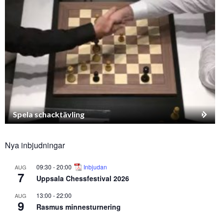
Spela schacktävling
Nya inbjudningar
09:30
-
20:00
Inbjudan
AUG
7
Uppsala Chessfestival 2026
13:00
-
22:00
AUG
9
Rasmus minnesturnering