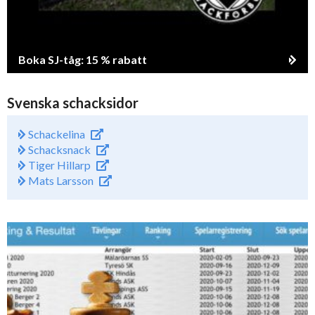
Boka SJ-tåg: 15 % rabatt
Svenska schacksidor
Schackelina
Schacksnack
Tiger Hillarp
Mats Larsson