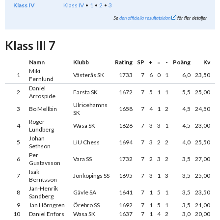
Klass IV
Klass IV
1
2
3
Se
den officiella resultatsidan
för fler detaljer
Klass III 7
Namn
Klubb
Rating
SP
+
=
-
Poäng
Kv
Miki
1
Västerås SK
1733
7
6
0
1
6,0
23,50
Fernlund
Daniel
2
Farsta SK
1672
7
5
1
1
5,5
25,00
Arrospide
Ulricehamns
3
Bo Mellbin
1658
7
4
1
2
4,5
24,50
SK
Roger
4
Wasa SK
1626
7
3
3
1
4,5
23,00
Lundberg
Johan
5
LiU Chess
1694
7
3
2
2
4,0
25,50
Sethson
Per
6
Vara SS
1732
7
2
3
2
3,5
27,00
Gustavsson
Isak
7
Jönköpings SS
1695
7
3
1
3
3,5
25,00
Berntsson
Jan-Henrik
8
Gävle SA
1641
7
1
5
1
3,5
23,50
Sandberg
9
Jan Hörngren
Örebro SS
1692
7
1
5
1
3,5
21,00
10
Daniel Enfors
Wasa SK
1637
7
1
4
2
3,0
20,00