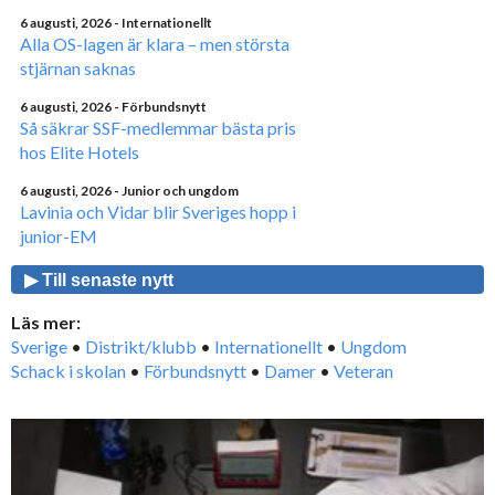
6 augusti, 2026
- Internationellt
Alla OS-lagen är klara – men största
stjärnan saknas
6 augusti, 2026
- Förbundsnytt
Så säkrar SSF-medlemmar bästa pris
hos Elite Hotels
6 augusti, 2026
- Junior och ungdom
Lavinia och Vidar blir Sveriges hopp i
junior-EM
▶ Till senaste nytt
Läs mer:
Sverige
•
Distrikt/klubb
•
Internationellt
•
Ungdom
Schack i skolan
•
Förbundsnytt
•
Damer
•
Veteran