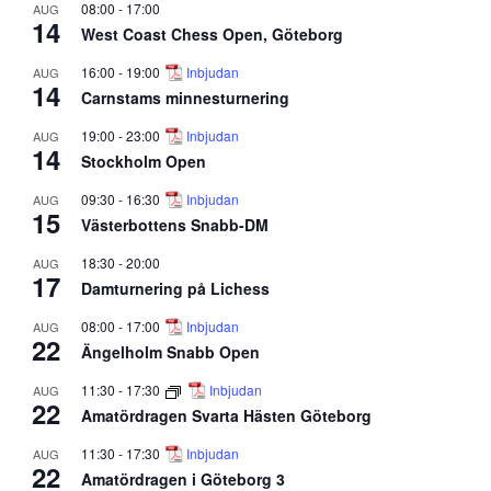
08:00
-
17:00
AUG
14
West Coast Chess Open, Göteborg
16:00
-
19:00
Inbjudan
AUG
14
Carnstams minnesturnering
19:00
-
23:00
Inbjudan
AUG
14
Stockholm Open
09:30
-
16:30
Inbjudan
AUG
15
Västerbottens Snabb-DM
18:30
-
20:00
AUG
17
Damturnering på Lichess
08:00
-
17:00
Inbjudan
AUG
22
Ängelholm Snabb Open
11:30
-
17:30
Inbjudan
AUG
22
Amatördragen Svarta Hästen Göteborg
11:30
-
17:30
Inbjudan
AUG
22
Amatördragen i Göteborg 3