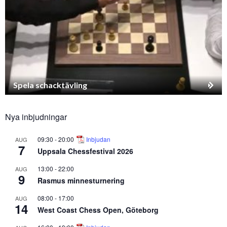
Spela schacktävling
Nya inbjudningar
09:30
-
20:00
Inbjudan
AUG
7
Uppsala Chessfestival 2026
13:00
-
22:00
AUG
9
Rasmus minnesturnering
08:00
-
17:00
AUG
14
West Coast Chess Open, Göteborg