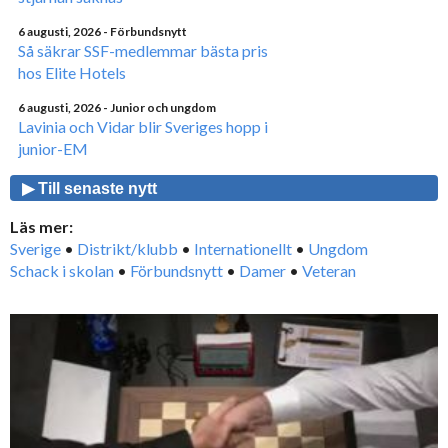
6 augusti, 2026
- Förbundsnytt
Så säkrar SSF-medlemmar bästa pris
hos Elite Hotels
6 augusti, 2026
- Junior och ungdom
Lavinia och Vidar blir Sveriges hopp i
junior-EM
▶ Till senaste nytt
Läs mer:
Sverige
•
Distrikt/klubb
•
Internationellt
•
Ungdom
Schack i skolan
•
Förbundsnytt
•
Damer
•
Veteran