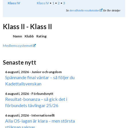
Klass IV
Klass IV
1
2
3
Se
den officiella resultatsidan
för fler detaljer
Klass II - Klass II
Namn
Klubb
Rating
Medlemssystemet
Senaste nytt
6 augusti, 2026
- Junior och ungdom
Spännande final väntar – så följer du
Kadettallsvenskan
6 augusti, 2026
- Förbundsnytt
Resultat-bonanza – så gick det i
förbundets tävlingar 25/26
6 augusti, 2026
- Internationellt
Alla OS-lagen är klara – men största
stjärnan saknas