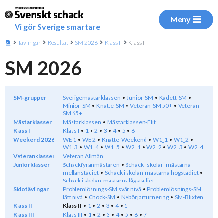
Meny
Vi gör Sverige smartare
Tävlingar
Resultat
SM 2026
Klass II
Klass II
SM 2026
SM-grupper
Sverigemästarklassen
Junior-SM
Kadett-SM
Minior-SM
Knatte-SM
Veteran-SM 50+
Veteran-
SM 65+
Mästarklasser
Mästarklassen
Mästarklassen-Elit
Klass I
Klass I
1
2
3
4
5
6
Weekend 2026
WE 1
WE 2
Knatte-Weekend
W1_1
W1_2
W1_3
W1_4
W1_5
W2_1
W2_2
W2_3
W2_4
Veteranklasser
Veteran Allmän
Juniorklasser
Schackfyranmästaren
Schack i skolan-mästarna
mellanstadiet
Schack i skolan-mästarna högstadiet
Schack i skolan-mästarna lågstadiet
Sidotävlingar
Problemlösnings-SM svår nivå
Problemlösnings-SM
lätt nivå
Chock-SM
Nybörjarturnering
SM-Blixten
Klass II
Klass II
1
2
3
4
5
Klass III
Klass III
1
2
3
4
5
6
7