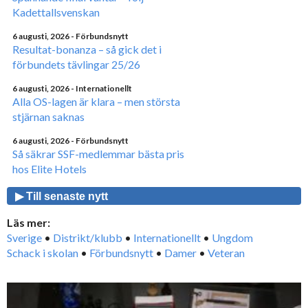
Kadettallsvenskan
6 augusti, 2026
- Förbundsnytt
Resultat-bonanza – så gick det i
förbundets tävlingar 25/26
6 augusti, 2026
- Internationellt
Alla OS-lagen är klara – men största
stjärnan saknas
6 augusti, 2026
- Förbundsnytt
Så säkrar SSF-medlemmar bästa pris
hos Elite Hotels
▶ Till senaste nytt
Läs mer:
Sverige
•
Distrikt/klubb
•
Internationellt
•
Ungdom
Schack i skolan
•
Förbundsnytt
•
Damer
•
Veteran