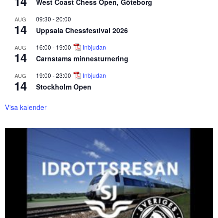
14
West Coast Chess Open, Göteborg
09:30
-
20:00
AUG
14
Uppsala Chessfestival 2026
16:00
-
19:00
Inbjudan
AUG
14
Carnstams minnesturnering
19:00
-
23:00
Inbjudan
AUG
14
Stockholm Open
Visa kalender