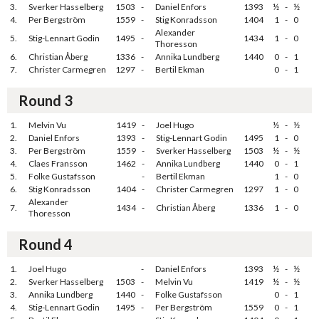
3.
Sverker Hasselberg
1503
-
Daniel Enfors
1393
½
-
½
4.
Per Bergström
1559
-
Stig Konradsson
1404
1
-
0
Alexander
5.
Stig-Lennart Godin
1495
-
1434
1
-
0
Thoresson
6.
Christian Åberg
1336
-
Annika Lundberg
1440
0
-
1
7.
Christer Carmegren
1297
-
Bertil Ekman
0
-
1
Round 3
1.
Melvin Vu
1419
-
Joel Hugo
½
-
½
2.
Daniel Enfors
1393
-
Stig-Lennart Godin
1495
1
-
0
3.
Per Bergström
1559
-
Sverker Hasselberg
1503
½
-
½
4.
Claes Fransson
1462
-
Annika Lundberg
1440
0
-
1
5.
Folke Gustafsson
-
Bertil Ekman
1
-
0
6.
Stig Konradsson
1404
-
Christer Carmegren
1297
1
-
0
Alexander
7.
1434
-
Christian Åberg
1336
1
-
0
Thoresson
Round 4
1.
Joel Hugo
-
Daniel Enfors
1393
½
-
½
2.
Sverker Hasselberg
1503
-
Melvin Vu
1419
½
-
½
3.
Annika Lundberg
1440
-
Folke Gustafsson
0
-
1
4.
Stig-Lennart Godin
1495
-
Per Bergström
1559
0
-
1