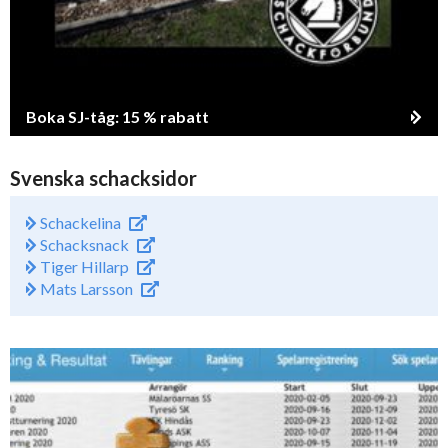
Boka SJ-tåg: 15 % rabatt
Svenska schacksidor
Schackelina
Schacksnack
Tiger Hillarp
Mats Larsson