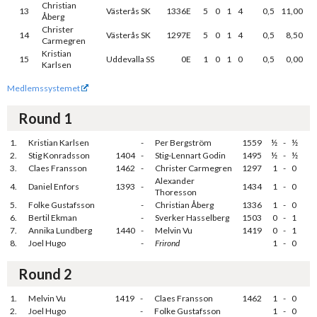
Christian
13
Västerås SK
1336E
5
0
1
4
0,5
11,00
Åberg
Christer
14
Västerås SK
1297E
5
0
1
4
0,5
8,50
Carmegren
Kristian
15
Uddevalla SS
0E
1
0
1
0
0,5
0,00
Karlsen
Medlemssystemet
Round 1
1.
Kristian Karlsen
-
Per Bergström
1559
½
-
½
2.
Stig Konradsson
1404
-
Stig-Lennart Godin
1495
½
-
½
3.
Claes Fransson
1462
-
Christer Carmegren
1297
1
-
0
Alexander
4.
Daniel Enfors
1393
-
1434
1
-
0
Thoresson
5.
Folke Gustafsson
-
Christian Åberg
1336
1
-
0
6.
Bertil Ekman
-
Sverker Hasselberg
1503
0
-
1
7.
Annika Lundberg
1440
-
Melvin Vu
1419
0
-
1
8.
Joel Hugo
-
Frirond
1
-
0
Round 2
1.
Melvin Vu
1419
-
Claes Fransson
1462
1
-
0
2.
Joel Hugo
-
Folke Gustafsson
1
-
0