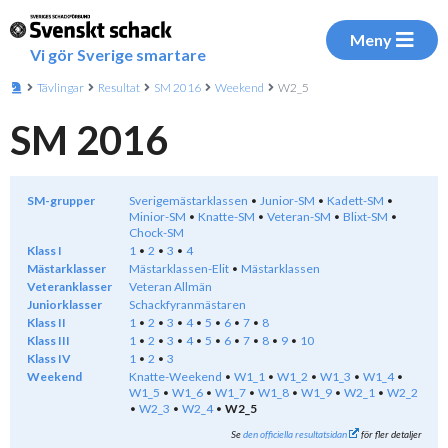
Meny
Vi gör Sverige smartare
Tävlingar
Resultat
SM 2016
Weekend
W2_5
SM 2016
SM-grupper
Sverigemästarklassen
Junior-SM
Kadett-SM
Minior-SM
Knatte-SM
Veteran-SM
Blixt-SM
Chock-SM
Klass I
1
2
3
4
Mästarklasser
Mästarklassen-Elit
Mästarklassen
Veteranklasser
Veteran Allmän
Juniorklasser
Schackfyranmästaren
Klass II
1
2
3
4
5
6
7
8
Klass III
1
2
3
4
5
6
7
8
9
10
Klass IV
1
2
3
Weekend
Knatte-Weekend
W1_1
W1_2
W1_3
W1_4
W1_5
W1_6
W1_7
W1_8
W1_9
W2_1
W2_2
W2_3
W2_4
W2_5
Se
den officiella resultatsidan
för fler detaljer