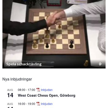
Spela schacktävling
Nya inbjudningar
08:00
-
17:00
Inbjudan
AUG
14
West Coast Chess Open, Göteborg
16:00
-
19:00
Inbjudan
AUG