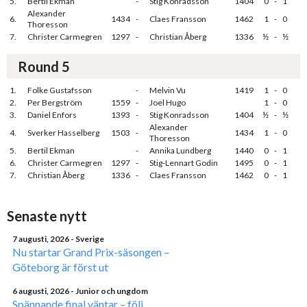
5.
Bertil Ekman
-
Stig Konradsson
1404
0
-
1
Alexander
6.
1434
-
Claes Fransson
1462
1
-
0
Thoresson
7.
Christer Carmegren
1297
-
Christian Åberg
1336
½
-
½
Round 5
1.
Folke Gustafsson
-
Melvin Vu
1419
1
-
0
2.
Per Bergström
1559
-
Joel Hugo
1
-
0
3.
Daniel Enfors
1393
-
Stig Konradsson
1404
½
-
½
Alexander
4.
Sverker Hasselberg
1503
-
1434
1
-
0
Thoresson
5.
Bertil Ekman
-
Annika Lundberg
1440
0
-
1
6.
Christer Carmegren
1297
-
Stig-Lennart Godin
1495
0
-
1
7.
Christian Åberg
1336
-
Claes Fransson
1462
0
-
1
Senaste nytt
7 augusti, 2026
- Sverige
Nu startar Grand Prix-säsongen –
Göteborg är först ut
6 augusti, 2026
- Junior och ungdom
Spännande final väntar – följ