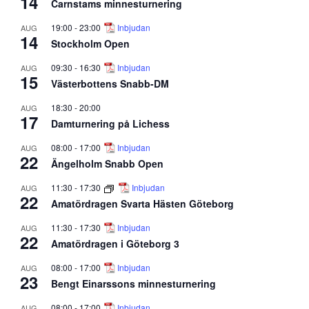
14
Carnstams minnesturnering
19:00
-
23:00
Inbjudan
AUG
14
Stockholm Open
09:30
-
16:30
Inbjudan
AUG
15
Västerbottens Snabb-DM
18:30
-
20:00
AUG
17
Damturnering på Lichess
08:00
-
17:00
Inbjudan
AUG
22
Ängelholm Snabb Open
11:30
-
17:30
Inbjudan
AUG
22
Amatördragen Svarta Hästen Göteborg
11:30
-
17:30
Inbjudan
AUG
22
Amatördragen i Göteborg 3
08:00
-
17:00
Inbjudan
AUG
23
Bengt Einarssons minnesturnering
08:00
-
17:00
Inbjudan
AUG