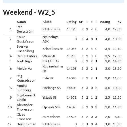
Weekend - W2_5
Namn
Klubb
Rating
SP
+
=
-
Poäng
Kv
Per
1
Kålltorps SS
1559E
5
3
2
0
4,0
12,00
Bergström
Folke
Nyköpings
2
0
5
4
0
1
4,0
10,00
Gustafsson
ASK
Sverker
3
Kristallens SK
1503E
5
2
3
0
3,5
12,50
Hasselberg
4
Daniel Enfors
Wasa SK
1393E
5
2
3
0
3,5
12,00
5
Joel Hugo
IFK Hindås
0
5
2
2
1
3,0
14,50
Katrineholms
6
Melvin Vu
1419E
5
2
2
1
3,0
13,50
SK
Stig
7
Falu SK
1404E
5
2
2
1
3,0
11,00
Konradsson
Annika
8
Borlänge SK
1440E
5
3
0
2
3,0
10,00
Lundberg
Stig-Lennart
9
Ystads SS
1495E
5
2
1
2
2,5
12,50
Godin
Alexander
10
Uppsala SSS
1434E
5
2
0
3
2,0
11,50
Thoresson
Claes
11
SS Manhem
1462E
5
2
0
3
2,0
8,50
Fransson
12
Bertil Ekman
Kålltorps SS
0
5
1
0
4
1,0
13,50