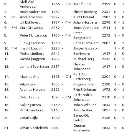
Kjell-Åke
3.
1966
-
FM
Joar Ölund
2353
0
-
1
Andersson
4.
Andy Andersson
1967
-
Simon Rosberg
2334
0
-
1
5.
IM
Axel Ornstein
2322
-
Kurt Ekelund
1987
1
-
0
6.
Ulf Dahlqvist
1937
-
FM
Johan Norberg
2298
0
-
1
7.
FM
Curt Gruvaeus
2289
-
Jonas Arvidsson
1911
1
-
0
Peter
8.
Peter Halvarsson
1936
-
FM
2272
1
-
0
Bergström
9.
Ludvig Carlsson
1960
-
Felix Tuomainen
2087
0
-
1
10.
FM
Harald Lögdahl
2228
-
Jörgen Isacsson
1
-
0
11.
Petter Lindborg
2242
-
Bo Nyberg
1917
1
-
0
12.
Jacob Ljunggren
1932
-
Michael Berg
2232
0
-
1
Nicklas
13.
Lennart Evertsson
2187
-
1917
1
-
0
Johansson
Karl Olof
14.
Magnus Äng
1898
-
CM
2204
0
-
1
Cederberg
15.
Viljo Koski
1885
-
Magnus Holm
2138
1
-
0
16.
Rasmus Holving
2192
-
Filip Björkman
1972
0
-
1
Carl Fredrik
17.
Dylan Frantz
1873
-
CM
2178
0
-
1
Johansson
18.
Kaj Engström
2159
-
Johan Wiklund
1844
1
-
0
19.
Patrik Lindborg
2165
-
Josip Vrabec
1857
1
-
0
Bengt-Ola
20.
Zoran Gajic
1889
-
2148
0
-
1
Isetoft
Gunnar
21.
Johan Nordebrink
2141
-
1834
1
-
0
Kärrlander