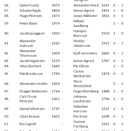
36.
Dylan Frantz
1873
-
Alexander Nord
1615
0
-
1
37.
Schahin Rajab
1804
-
Simon Agrest
1452
1
-
0
38.
Hugo Pilström
1473
-
Jonas Wålinder
1856
0
-
1
Mikael
39.
Peter Bytar
1974
-
1
-
0
Sandberg
Hampus
40.
Jacob Ljunggren
1932
-
1520
1
-
0
Bensryd
Alexander
Nicklas
41.
1565
-
1917
0
-
1
Isaksson
Johansson
Alexander
42.
1434
-
Kjell Jernselius
1862
0
-
1
Thoresson
43.
Jacob Hagström
1539
-
Anton Agrest
1787
0
-
1
44.
Vitus Buchert
1683
-
Pär Ellmin
1
-
0
Carina
45.
Patrik Isaksson
1789
-
1474
0
-
1
Wickström
Sture
46.
Alexander Lindén
1456
-
0
-
1
Westerlind
47.
Dragan Stefanovic
1764
-
Hugo Wernberg
1468
1
-
0
Carl-Oscar
Johanna
48.
1431
-
1746
1
-
0
Pilström
Lundström
Sebastian
49.
Daniel Vikström
1747
-
1525
1
-
0
Ivarsson
50.
Claes Brauer
1422
-
Per Einar
1698
0
-
1
Gunnar
51.
Bo Cegrell
-
1691
0
-
1
Forsberg