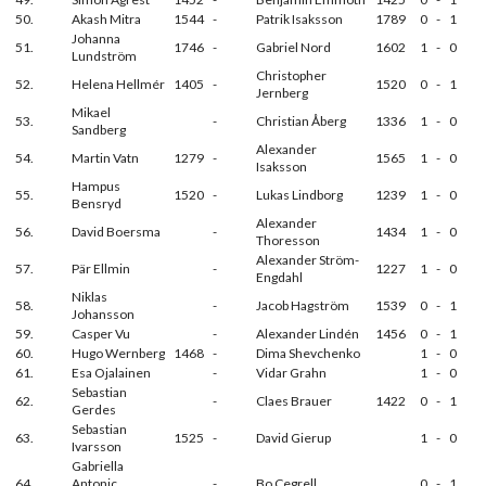
50.
Akash Mitra
1544
-
Patrik Isaksson
1789
0
-
1
Johanna
51.
1746
-
Gabriel Nord
1602
1
-
0
Lundström
Christopher
52.
Helena Hellmér
1405
-
1520
0
-
1
Jernberg
Mikael
53.
-
Christian Åberg
1336
1
-
0
Sandberg
Alexander
54.
Martin Vatn
1279
-
1565
1
-
0
Isaksson
Hampus
55.
1520
-
Lukas Lindborg
1239
1
-
0
Bensryd
Alexander
56.
David Boersma
-
1434
1
-
0
Thoresson
Alexander Ström-
57.
Pär Ellmin
-
1227
1
-
0
Engdahl
Niklas
58.
-
Jacob Hagström
1539
0
-
1
Johansson
59.
Casper Vu
-
Alexander Lindén
1456
0
-
1
60.
Hugo Wernberg
1468
-
Dima Shevchenko
1
-
0
61.
Esa Ojalainen
-
Vidar Grahn
1
-
0
Sebastian
62.
-
Claes Brauer
1422
0
-
1
Gerdes
Sebastian
63.
1525
-
David Gierup
1
-
0
Ivarsson
Gabriella
64.
Antonic
-
Bo Cegrell
0
-
1