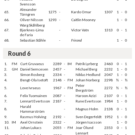
Svensson
Alexander
65.
1275
-
Kardo Omar
1307
1
-
0
Törngren
66.
Oliver Nilsson
1293
-
Caitlin Mooney
1
-
0
Warg Skåhlberg
67.
Bjerknes-Lima
-
Victor Vatn
1313
0
-
1
de Faria
68.
Sebastian Ståhle
-
Frirond
1
-
0
Round 6
1.
FM
Curt Gruvaeus
2289
-
IM
Patrik Lyrberg
2460
0
-
1
2.
GM
Daniel Semcesen
2457
-
Michael Berg
2232
1
-
0
3.
Simon Rosberg
2334
-
Niklas Hedlund
2047
1
-
0
4.
Bengt-Ola Isetoft
2148
-
FM
Johan Norberg
2298
½
-
½
Peter
5.
Love Ivraeus
1967
-
FM
2272
½
-
½
Bergström
6.
Felix Tuomainen
2087
-
Haroon Azizi
2107
0
-
1
7.
Lennart Evertsson
2187
-
Rune Evertsson
1984
1
-
0
Harald
8.
-
Magnus Holm
2138
0
-
1
Hammarström
9.
Rasmus Holving
2192
-
Sven Degerfeldt
1952
1
-
0
10.
IM
Axel Ornstein
2322
-
Jörgen Isacsson
1
-
0
11.
Johan Lukacs
2055
-
FM
Joar Ölund
2353
0
-
1
Lennart