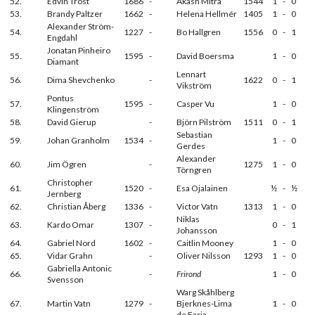
52.
Edvin Trost
1686
-
Akash Mitra
1544
1
-
0
53.
Brandy Paltzer
1662
-
Helena Hellmér
1405
1
-
0
Alexander Ström-
54.
1227
-
Bo Hallgren
1556
0
-
1
Engdahl
Jonatan Pinheiro
55.
1595
-
David Boersma
1
-
0
Diamant
Lennart
56.
Dima Shevchenko
-
1622
0
-
1
Vikström
Pontus
57.
1595
-
Casper Vu
1
-
0
Klingenström
58.
David Gierup
-
Björn Pilström
1511
0
-
1
Sebastian
59.
Johan Granholm
1534
-
1
-
0
Gerdes
Alexander
60.
Jim Ögren
-
1275
1
-
0
Törngren
Christopher
61.
1520
-
Esa Ojalainen
½
-
½
Jernberg
62.
Christian Åberg
1336
-
Victor Vatn
1313
1
-
0
Niklas
63.
Kardo Omar
1307
-
0
-
1
Johansson
64.
Gabriel Nord
1602
-
Caitlin Mooney
1
-
0
65.
Vidar Grahn
-
Oliver Nilsson
1293
1
-
0
Gabriella Antonic
66.
-
Frirond
1
-
0
Svensson
Warg Skåhlberg
67.
Martin Vatn
1279
-
Bjerknes-Lima
1
-
0
de Faria