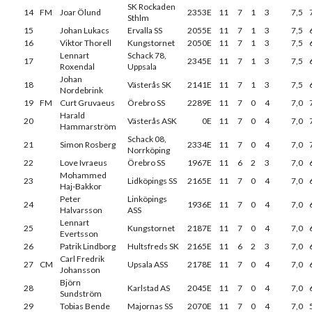
SK Rockaden
14
FM
Joar Ölund
2353E
11
7
1
3
7,5
Sthlm
15
Johan Lukacs
Ervalla SS
2055E
11
7
1
3
7,5
16
Viktor Thorell
Kungstornet
2050E
11
7
1
3
7,5
Lennart
Schack 78,
17
2345E
11
7
1
3
7,5
Roxendal
Uppsala
Johan
18
Västerås SK
2141E
11
7
1
3
7,5
Nordebrink
19
FM
Curt Gruvaeus
Örebro SS
2289E
11
7
0
4
7,0
Harald
20
Västerås ASK
0E
11
7
0
4
7,0
Hammarström
Schack 08,
21
Simon Rosberg
2334E
11
7
0
4
7,0
Norrköping
22
Love Ivraeus
Örebro SS
1967E
11
6
2
3
7,0
Mohammed
23
Lidköpings SS
2165E
11
7
0
4
7,0
Haj-Bakkor
Peter
Linköpings
24
1936E
11
7
0
4
7,0
Halvarsson
ASS
Lennart
25
Kungstornet
2187E
11
7
0
4
7,0
Evertsson
26
Patrik Lindborg
Hultsfreds SK
2165E
11
6
2
3
7,0
Carl Fredrik
27
CM
Upsala ASS
2178E
11
7
0
4
7,0
Johansson
Björn
28
Karlstad AS
2045E
11
7
0
4
7,0
Sundström
29
Tobias Bende
Majornas SS
2070E
11
7
0
4
7,0