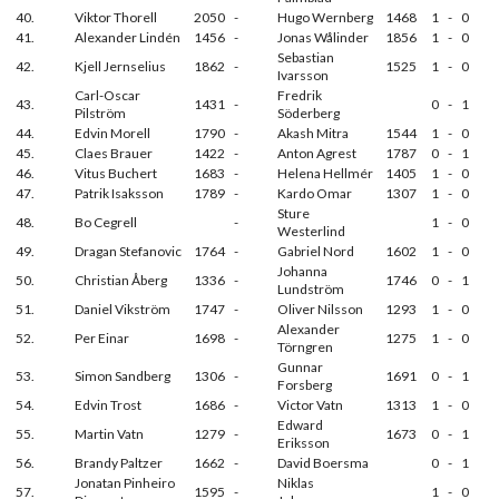
40.
Viktor Thorell
2050
-
Hugo Wernberg
1468
1
-
0
41.
Alexander Lindén
1456
-
Jonas Wålinder
1856
1
-
0
Sebastian
42.
Kjell Jernselius
1862
-
1525
1
-
0
Ivarsson
Carl-Oscar
Fredrik
43.
1431
-
0
-
1
Pilström
Söderberg
44.
Edvin Morell
1790
-
Akash Mitra
1544
1
-
0
45.
Claes Brauer
1422
-
Anton Agrest
1787
0
-
1
46.
Vitus Buchert
1683
-
Helena Hellmér
1405
1
-
0
47.
Patrik Isaksson
1789
-
Kardo Omar
1307
1
-
0
Sture
48.
Bo Cegrell
-
1
-
0
Westerlind
49.
Dragan Stefanovic
1764
-
Gabriel Nord
1602
1
-
0
Johanna
50.
Christian Åberg
1336
-
1746
0
-
1
Lundström
51.
Daniel Vikström
1747
-
Oliver Nilsson
1293
1
-
0
Alexander
52.
Per Einar
1698
-
1275
1
-
0
Törngren
Gunnar
53.
Simon Sandberg
1306
-
1691
0
-
1
Forsberg
54.
Edvin Trost
1686
-
Victor Vatn
1313
1
-
0
Edward
55.
Martin Vatn
1279
-
1673
0
-
1
Eriksson
56.
Brandy Paltzer
1662
-
David Boersma
0
-
1
Jonatan Pinheiro
Niklas
57.
1595
-
1
-
0