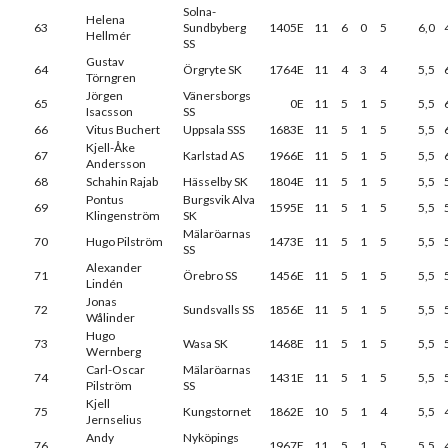
Solna-
Helena
63
Sundbyberg
1405E
11
6
0
5
6,0
Hellmér
SS
Gustav
64
Örgryte SK
1764E
11
4
3
4
5,5
Törngren
Jörgen
Vänersborgs
65
0E
11
5
1
5
5,5
Isacsson
SS
66
Vitus Buchert
Uppsala SSS
1683E
11
5
1
5
5,5
Kjell-Åke
67
Karlstad AS
1966E
11
5
1
5
5,5
Andersson
68
Schahin Rajab
Hässelby SK
1804E
11
5
1
5
5,5
Pontus
Burgsvik Alva
69
1595E
11
5
1
5
5,5
Klingenström
SK
Mälaröarnas
70
Hugo Pilström
1473E
11
5
1
5
5,5
SS
Alexander
71
Örebro SS
1456E
11
5
1
5
5,5
Lindén
Jonas
72
Sundsvalls SS
1856E
11
5
1
5
5,5
Wålinder
Hugo
73
Wasa SK
1468E
11
5
1
5
5,5
Wernberg
Carl-Oscar
Mälaröarnas
74
1431E
11
5
1
5
5,5
Pilström
SS
Kjell
75
Kungstornet
1862E
10
5
1
4
5,5
Jernselius
Andy
Nyköpings
76
1967E
11
5
1
5
5,5