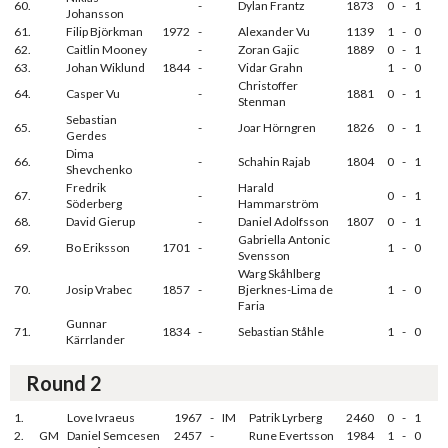
60.
-
Dylan Frantz
1873
0
-
1
Johansson
61.
Filip Björkman
1972
-
Alexander Vu
1139
1
-
0
62.
Caitlin Mooney
-
Zoran Gajic
1889
0
-
1
63.
Johan Wiklund
1844
-
Vidar Grahn
1
-
0
Christoffer
64.
Casper Vu
-
1881
0
-
1
Stenman
Sebastian
65.
-
Joar Hörngren
1826
0
-
1
Gerdes
Dima
66.
-
Schahin Rajab
1804
0
-
1
Shevchenko
Fredrik
Harald
67.
-
0
-
1
Söderberg
Hammarström
68.
David Gierup
-
Daniel Adolfsson
1807
0
-
1
Gabriella Antonic
69.
Bo Eriksson
1701
-
1
-
0
Svensson
Warg Skåhlberg
70.
Josip Vrabec
1857
-
Bjerknes-Lima de
1
-
0
Faria
Gunnar
71.
1834
-
Sebastian Ståhle
1
-
0
Kärrlander
Round 2
1.
Love Ivraeus
1967
-
IM
Patrik Lyrberg
2460
0
-
1
2.
GM
Daniel Semcesen
2457
-
Rune Evertsson
1984
1
-
0