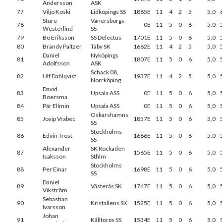
Andersson
ASK
77
Viljo Koski
Lidköpings SS
1885E
11
4
2
5
5,0
Sture
Vänersborgs
78
0E
11
5
0
6
5,0
Westerlind
SS
79
Bo Eriksson
SS Delectus
1701E
11
5
0
6
5,0
80
Brandy Paltzer
Täby SK
1662E
11
4
2
5
5,0
Daniel
Nyköpings
81
1807E
11
5
0
6
5,0
Adolfsson
ASK
Schack 08,
82
Ulf Dahlqvist
1937E
11
4
2
5
5,0
Norrköping
David
83
Upsala ASS
0E
11
5
0
6
5,0
Boersma
84
Pär Ellmin
Upsala ASS
0E
11
5
0
6
5,0
Oskarshamns
85
Josip Vrabec
1857E
11
5
0
6
5,0
SS
Stockholms
86
Edvin Trost
1686E
11
5
0
6
5,0
SS
Alexander
SK Rockaden
87
1565E
11
5
0
6
5,0
Isaksson
Sthlm
Stockholms
88
Per Einar
1698E
11
5
0
6
5,0
SS
Daniel
89
Västerås SK
1747E
11
5
0
6
5,0
Vikström
Sebastian
90
Kristallens SK
1525E
11
5
0
6
5,0
Ivarsson
Johan
91
Kålltorps SS
1534E
11
5
0
6
5,0