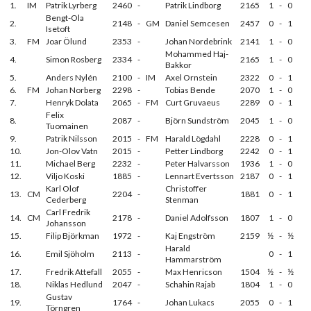
1.
IM
Patrik Lyrberg
2460
-
Patrik Lindborg
2165
1
-
0
Bengt-Ola
2.
2148
-
GM
Daniel Semcesen
2457
0
-
1
Isetoft
3.
FM
Joar Ölund
2353
-
Johan Nordebrink
2141
1
-
0
Mohammed Haj-
4.
Simon Rosberg
2334
-
2165
1
-
0
Bakkor
5.
Anders Nylén
2100
-
IM
Axel Ornstein
2322
0
-
1
6.
FM
Johan Norberg
2298
-
Tobias Bende
2070
1
-
0
7.
Henryk Dolata
2065
-
FM
Curt Gruvaeus
2289
0
-
1
Felix
8.
2087
-
Björn Sundström
2045
1
-
0
Tuomainen
9.
Patrik Nilsson
2015
-
FM
Harald Lögdahl
2228
0
-
1
10.
Jon-Olov Vatn
2015
-
Petter Lindborg
2242
0
-
1
11.
Michael Berg
2232
-
Peter Halvarsson
1936
1
-
0
12.
Viljo Koski
1885
-
Lennart Evertsson
2187
0
-
1
Karl Olof
Christoffer
13.
CM
2204
-
1881
0
-
1
Cederberg
Stenman
Carl Fredrik
14.
CM
2178
-
Daniel Adolfsson
1807
1
-
0
Johansson
15.
Filip Björkman
1972
-
Kaj Engström
2159
½
-
½
Harald
16.
Emil Sjöholm
2113
-
0
-
1
Hammarström
17.
Fredrik Attefall
2055
-
Max Henricson
1504
½
-
½
18.
Niklas Hedlund
2047
-
Schahin Rajab
1804
1
-
0
Gustav
19.
1764
-
Johan Lukacs
2055
0
-
1
Törngren