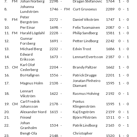
7.
FM
Johan Norberg
2298
-
Dragan Stefanovic
1764
1
-
0
Johanna
8.
1746
-
FM
Curt Gruvaeus
2289
0
-
1
Lundström
Peter
9.
FM
2272
-
Daniel Vikström
1747
1
-
0
Bergström
10.
Per Einar
1698
-
Felix Tuomainen
2087
0
-
1
11.
FM
Harald Lögdahl
2228
-
Philip Sandberg
1581
1
-
0
Gunnar
12.
1691
-
Petter Lindborg
2242
0
-
1
Forsberg
13.
Michael Berg
2232
-
Edvin Trost
1686
1
-
0
Edward
14.
1673
-
Lennart Evertsson
2187
0
-
1
Eriksson
Karl Olof
15.
CM
2204
-
Brandy Paltzer
1662
1
-
0
Cederberg
16.
Bo Hallgren
1556
-
Patrick Drugge
2201
1
-
0
Jonatan Pinheiro
17.
Magnus Holm
2138
-
1595
1
-
0
Diamant
Lennart
18.
1622
-
Rasmus Holving
2192
0
-
1
Vikström
Carl Fredrik
Pontus
19.
CM
2178
-
1595
1
-
0
Johansson
Klingenström
20.
Alexander Nord
1615
-
Kaj Engström
2159
0
-
1
21.
Frirond
-
Björn Pilström
1511
0
-
1
Johan
22.
1534
-
Patrik Lindborg
2165
0
-
1
Granholm
Bengt-Ola
Christopher
23.
2148
-
1520
1
-
0