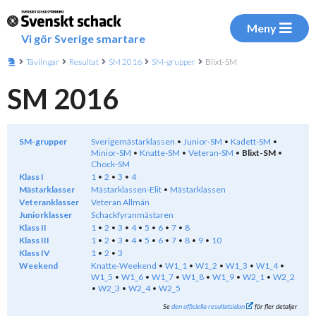
Meny
Vi gör Sverige smartare
Tävlingar
Resultat
SM 2016
SM-grupper
Blixt-SM
SM 2016
SM-grupper
Sverigemästarklassen
Junior-SM
Kadett-SM
Minior-SM
Knatte-SM
Veteran-SM
Blixt-SM
Chock-SM
Klass I
1
2
3
4
Mästarklasser
Mästarklassen-Elit
Mästarklassen
Veteranklasser
Veteran Allmän
Juniorklasser
Schackfyranmästaren
Klass II
1
2
3
4
5
6
7
8
Klass III
1
2
3
4
5
6
7
8
9
10
Klass IV
1
2
3
Weekend
Knatte-Weekend
W1_1
W1_2
W1_3
W1_4
W1_5
W1_6
W1_7
W1_8
W1_9
W2_1
W2_2
W2_3
W2_4
W2_5
Se
den officiella resultatsidan
för fler detaljer