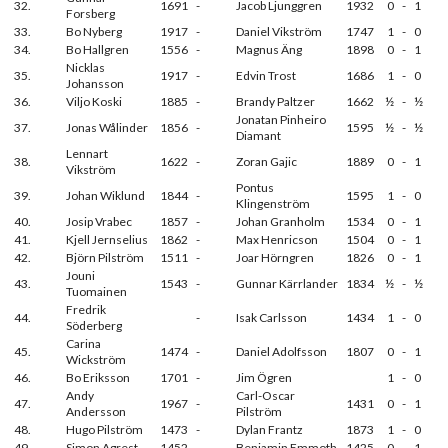
32.
1691
-
Jacob Ljunggren
1932
0
-
1
Forsberg
33.
Bo Nyberg
1917
-
Daniel Vikström
1747
1
-
0
34.
Bo Hallgren
1556
-
Magnus Äng
1898
0
-
1
Nicklas
35.
1917
-
Edvin Trost
1686
1
-
0
Johansson
36.
Viljo Koski
1885
-
Brandy Paltzer
1662
½
-
½
Jonatan Pinheiro
37.
Jonas Wålinder
1856
-
1595
½
-
½
Diamant
Lennart
38.
1622
-
Zoran Gajic
1889
0
-
1
Vikström
Pontus
39.
Johan Wiklund
1844
-
1595
1
-
0
Klingenström
40.
Josip Vrabec
1857
-
Johan Granholm
1534
0
-
1
41.
Kjell Jernselius
1862
-
Max Henricson
1504
0
-
1
42.
Björn Pilström
1511
-
Joar Hörngren
1826
0
-
1
Jouni
43.
1543
-
Gunnar Kärrlander
1834
½
-
½
Tuomainen
Fredrik
44.
-
Isak Carlsson
1434
1
-
0
Söderberg
Carina
45.
1474
-
Daniel Adolfsson
1807
0
-
1
Wickström
46.
Bo Eriksson
1701
-
Jim Ögren
1
-
0
Andy
Carl-Oscar
47.
1967
-
1431
0
-
1
Andersson
Pilström
48.
Hugo Pilström
1473
-
Dylan Frantz
1873
1
-
0
49.
Simon Agrest
1452
-
Benjamin Emmoth
1425
0
-
1