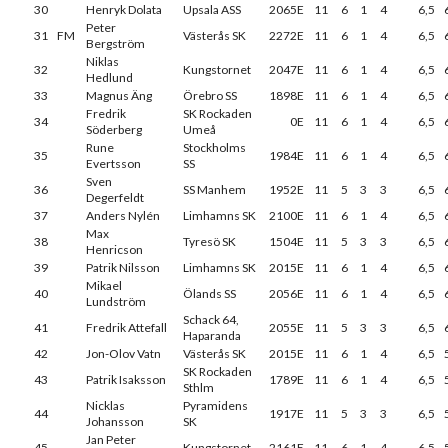
30
Henryk Dolata
Upsala ASS
2065E
11
6
1
4
6,5
Peter
31
FM
Västerås SK
2272E
11
6
1
4
6,5
Bergström
Niklas
32
Kungstornet
2047E
11
6
1
4
6,5
Hedlund
33
Magnus Äng
Örebro SS
1898E
11
6
1
4
6,5
Fredrik
SK Rockaden
34
0E
11
6
1
4
6,5
Söderberg
Umeå
Rune
Stockholms
35
1984E
11
6
1
4
6,5
Evertsson
SS
Sven
36
SS Manhem
1952E
11
5
3
3
6,5
Degerfeldt
37
Anders Nylén
Limhamns SK
2100E
11
6
1
4
6,5
Max
38
Tyresö SK
1504E
11
5
3
3
6,5
Henricson
39
Patrik Nilsson
Limhamns SK
2015E
11
6
1
4
6,5
Mikael
40
Ölands SS
2056E
11
6
1
4
6,5
Lundström
Schack 64,
41
Fredrik Attefall
2055E
11
5
3
3
6,5
Haparanda
42
Jon-Olov Vatn
Västerås SK
2015E
11
6
1
4
6,5
SK Rockaden
43
Patrik Isaksson
1789E
11
6
1
4
6,5
Sthlm
Nicklas
Pyramidens
44
1917E
11
5
3
3
6,5
Johansson
SK
Jan Peter
45
Kungstornet
2161E
11
6
1
4
6,5