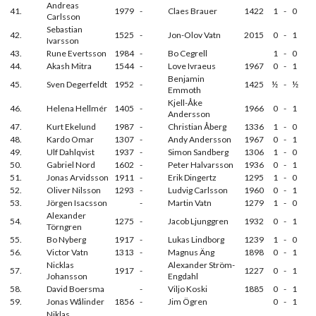
Andreas
41.
1979
-
Claes Brauer
1422
1
-
0
Carlsson
Sebastian
42.
1525
-
Jon-Olov Vatn
2015
0
-
1
Ivarsson
43.
Rune Evertsson
1984
-
Bo Cegrell
1
-
0
44.
Akash Mitra
1544
-
Love Ivraeus
1967
0
-
1
Benjamin
45.
Sven Degerfeldt
1952
-
1425
½
-
½
Emmoth
Kjell-Åke
46.
Helena Hellmér
1405
-
1966
0
-
1
Andersson
47.
Kurt Ekelund
1987
-
Christian Åberg
1336
1
-
0
48.
Kardo Omar
1307
-
Andy Andersson
1967
0
-
1
49.
Ulf Dahlqvist
1937
-
Simon Sandberg
1306
1
-
0
50.
Gabriel Nord
1602
-
Peter Halvarsson
1936
0
-
1
51.
Jonas Arvidsson
1911
-
Erik Dingertz
1295
1
-
0
52.
Oliver Nilsson
1293
-
Ludvig Carlsson
1960
0
-
1
53.
Jörgen Isacsson
-
Martin Vatn
1279
1
-
0
Alexander
54.
1275
-
Jacob Ljunggren
1932
0
-
1
Törngren
55.
Bo Nyberg
1917
-
Lukas Lindborg
1239
1
-
0
56.
Victor Vatn
1313
-
Magnus Äng
1898
0
-
1
Nicklas
Alexander Ström-
57.
1917
-
1227
0
-
1
Johansson
Engdahl
58.
David Boersma
-
Viljo Koski
1885
0
-
1
59.
Jonas Wålinder
1856
-
Jim Ögren
0
-
1
Niklas