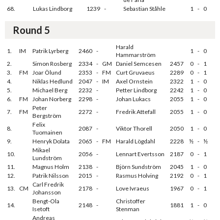
68.
Lukas Lindborg
1239
-
Sebastian Ståhle
1
-
0
Round 5
Harald
1.
IM
Patrik Lyrberg
2460
-
1
-
0
Hammarström
2.
Simon Rosberg
2334
-
GM
Daniel Semcesen
2457
0
-
1
3.
FM
Joar Ölund
2353
-
FM
Curt Gruvaeus
2289
0
-
1
4.
Niklas Hedlund
2047
-
IM
Axel Ornstein
2322
1
-
0
5.
Michael Berg
2232
-
Petter Lindborg
2242
1
-
0
6.
FM
Johan Norberg
2298
-
Johan Lukacs
2055
1
-
0
Peter
7.
FM
2272
-
Fredrik Attefall
2055
1
-
0
Bergström
Felix
8.
2087
-
Viktor Thorell
2050
1
-
0
Tuomainen
9.
Henryk Dolata
2065
-
FM
Harald Lögdahl
2228
½
-
½
Mikael
10.
2056
-
Lennart Evertsson
2187
0
-
1
Lundström
11.
Magnus Holm
2138
-
Björn Sundström
2045
1
-
0
12.
Patrik Nilsson
2015
-
Rasmus Holving
2192
0
-
1
Carl Fredrik
13.
CM
2178
-
Love Ivraeus
1967
0
-
1
Johansson
Bengt-Ola
Christoffer
14.
2148
-
1881
1
-
0
Isetoft
Stenman
Andreas