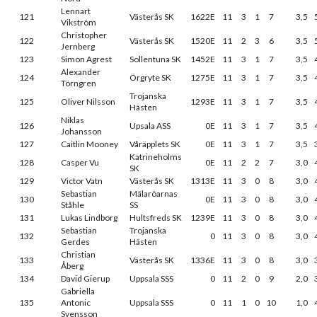
Lennart
121
Västerås SK
1622E
11
3
1
7
3,5
Vikström
Christopher
122
Västerås SK
1520E
11
2
3
6
3,5
Jernberg
123
Simon Agrest
Sollentuna SK
1452E
11
3
1
7
3,5
Alexander
124
Örgryte SK
1275E
11
3
1
7
3,5
Törngren
Trojanska
125
Oliver Nilsson
1293E
11
3
1
7
3,5
Hästen
Niklas
126
Upsala ASS
0E
11
3
1
7
3,5
Johansson
127
Caitlin Mooney
Våräpplets SK
0E
11
3
1
7
3,5
Katrineholms
128
Casper Vu
0E
11
2
2
7
3,0
SK
129
Victor Vatn
Västerås SK
1313E
11
3
0
8
3,0
Sebastian
Mälaröarnas
130
0E
11
3
0
8
3,0
Ståhle
SS
131
Lukas Lindborg
Hultsfreds SK
1239E
11
3
0
8
3,0
Sebastian
Trojanska
132
0
11
3
0
8
3,0
Gerdes
Hästen
Christian
133
Västerås SK
1336E
11
3
0
8
3,0
Åberg
134
David Gierup
Uppsala SSS
0
11
2
0
9
2,0
Gabriella
135
Antonic
Uppsala SSS
0
11
1
0
10
1,0
Svensson