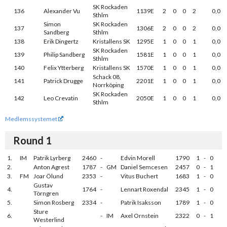
SK Rockaden
136
Alexander Vu
1139E
2
0
0
2
0,0
Sthlm
Simon
SK Rockaden
137
1306E
2
0
0
2
0,0
Sandberg
Sthlm
138
Erik Dingertz
Kristallens SK
1295E
1
0
0
1
0,0
SK Rockaden
139
Philip Sandberg
1581E
1
0
0
1
0,0
Sthlm
140
Felix Ytterberg
Kristallens SK
1570E
1
0
0
1
0,0
Schack 08,
141
Patrick Drugge
2201E
1
0
0
1
0,0
Norrköping
SK Rockaden
142
Leo Crevatin
2050E
1
0
0
1
0,0
Sthlm
Medlemssystemet
Round 1
1.
IM
Patrik Lyrberg
2460
-
Edvin Morell
1790
1
-
0
2.
Anton Agrest
1787
-
GM
Daniel Semcesen
2457
0
-
1
3.
FM
Joar Ölund
2353
-
Vitus Buchert
1683
1
-
0
Gustav
4.
1764
-
Lennart Roxendal
2345
1
-
0
Törngren
5.
Simon Rosberg
2334
-
Patrik Isaksson
1789
1
-
0
Sture
6.
-
IM
Axel Ornstein
2322
0
-
1
Westerlind