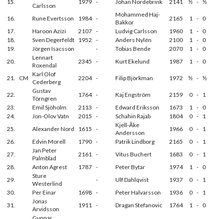
15.
1979
-
Johan Nordebrink
2141
½
-
½
Carlsson
Mohammed Haj-
16.
Rune Evertsson
1984
-
2165
1
-
0
Bakkor
17.
Haroon Azizi
2107
-
Ludvig Carlsson
1960
1
-
0
18.
Sven Degerfeldt
1952
-
Anders Nylén
2100
1
-
0
19.
Jörgen Isacsson
-
Tobias Bende
2070
1
-
0
Lennart
20.
2345
-
Kurt Ekelund
1987
1
-
0
Roxendal
Karl Olof
21.
CM
2204
-
Filip Björkman
1972
½
-
½
Cederberg
Gustav
22.
1764
-
Kaj Engström
2159
0
-
1
Törngren
23.
Emil Sjöholm
2113
-
Edward Eriksson
1673
1
-
0
24.
Jon-Olov Vatn
2015
-
Schahin Rajab
1804
0
-
1
Kjell-Åke
25.
Alexander Nord
1615
-
1966
0
-
1
Andersson
26.
Edvin Morell
1790
-
Patrik Lindborg
2165
0
-
1
Jan Peter
27.
2161
-
Vitus Buchert
1683
0
-
1
Palmblad
28.
Anton Agrest
1787
-
Peter Bytar
1974
1
-
0
Sture
29.
-
Ulf Dahlqvist
1937
0
-
1
Westerlind
30.
Per Einar
1698
-
Peter Halvarsson
1936
0
-
1
Jonas
31.
1911
-
Dragan Stefanovic
1764
1
-
0
Arvidsson
Gunnar