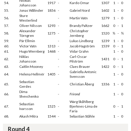
Nicklas
54.
1917
-
Kardo Omar
1307
1
-
0
Johansson
55.
Jonas Wålinder
1856
-
Gabriel Nord
1602
1
-
0
Sture
56.
-
Martin Vatn
1279
1
-
0
Westerlind
57.
Oliver Nilsson
1293
-
Brandy Paltzer
1662
0
-
1
Alexander
Christopher
58.
1275
-
1520
½
-
½
Törngren
Jernberg
59.
Pär Ellmin
-
Lukas Lindborg
1239
1
-
0
60.
Victor Vatn
1313
-
Jacob Hagström
1539
0
-
1
61.
Hugo Wernberg
1468
-
Vidar Grahn
1
-
0
Niklas
Carl-Oscar
62.
-
1431
0
-
1
Johansson
Pilström
63.
Caitlin Mooney
-
Claes Brauer
1422
0
-
1
Gabriella Antonic
64.
Helena Hellmér
1405
-
1
-
0
Svensson
Sebastian
65.
-
Christian Åberg
1336
1
-
0
Gerdes
Dima
66.
-
Frirond
1
-
0
Shevchenko
Warg Skåhlberg
Sebastian
67.
1525
-
Bjerknes-Lima de
0
-
1
Ivarsson
Faria
68.
Akash Mitra
1544
-
Sebastian Ståhle
1
-
0
Round 4