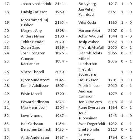
17.
Johan Nordebrink
2141
-
Bo Nyberg
1917
1
-
0
Jan Peter
18.
Ludvig Carlsson
1960
-
2161
1
-
0
Palmblad
Mohammed Haj-
19.
2165
-
Viljo Koski
1885
1
-
0
Bakkor
20.
Magnus Äng
1898
-
Haroon Azizi
2107
0
-
1
21.
Anders Nylén
2100
-
Johan Wiklund
1844
1
-
0
22.
Tobias Bende
2070
-
Josip Vrabec
1857
1
-
0
23.
Zoran Gajic
1889
-
Fredrik Attefall
2055
0
-
1
24.
Joar Hörngren
1826
-
Henryk Dolata
2065
0
-
1
Gunnar
Mikael
25.
1834
-
2056
0
-
1
Kärrlander
Lundström
Fredrik
26.
Viktor Thorell
2050
-
1
-
0
Söderberg
27.
Björn Sundström
2045
-
Bo Eriksson
1701
1
-
0
28.
Daniel Adolfsson
1807
-
Patrik Nilsson
2015
0
-
1
Andreas
29.
Edvin Morell
1790
-
1979
0
-
1
Carlsson
30.
Edward Eriksson
1673
-
Jon-Olov Vatn
2015
½
-
½
31.
Max Henricson
1504
-
Rune Evertsson
1984
0
-
1
Jouni
32.
Love Ivraeus
1967
-
1543
1
-
0
Tuomainen
33.
Isak Carlsson
1434
-
Sven Degerfeldt
1952
0
-
1
34.
Benjamin Emmoth
1425
-
Emil Sjöholm
2113
0
-
1
Gustav
35.
Andy Andersson
1967
-
1764
0
-
1
Törngren