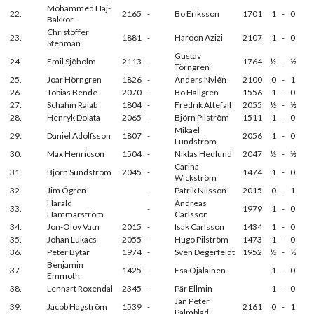
Mohammed Haj-
22.
2165
-
Bo Eriksson
1701
1
-
0
Bakkor
Christoffer
23.
1881
-
Haroon Azizi
2107
1
-
0
Stenman
Gustav
24.
Emil Sjöholm
2113
-
1764
½
-
½
Törngren
25.
Joar Hörngren
1826
-
Anders Nylén
2100
0
-
1
26.
Tobias Bende
2070
-
Bo Hallgren
1556
1
-
0
27.
Schahin Rajab
1804
-
Fredrik Attefall
2055
½
-
½
28.
Henryk Dolata
2065
-
Björn Pilström
1511
1
-
0
Mikael
29.
Daniel Adolfsson
1807
-
2056
1
-
0
Lundström
30.
Max Henricson
1504
-
Niklas Hedlund
2047
½
-
½
Carina
31.
Björn Sundström
2045
-
1474
1
-
0
Wickström
32.
Jim Ögren
-
Patrik Nilsson
2015
0
-
1
Harald
Andreas
33.
-
1979
1
-
0
Hammarström
Carlsson
34.
Jon-Olov Vatn
2015
-
Isak Carlsson
1434
1
-
0
35.
Johan Lukacs
2055
-
Hugo Pilström
1473
1
-
0
36.
Peter Bytar
1974
-
Sven Degerfeldt
1952
½
-
½
Benjamin
37.
1425
-
Esa Ojalainen
1
-
0
Emmoth
38.
Lennart Roxendal
2345
-
Pär Ellmin
1
-
0
Jan Peter
39.
Jacob Hagström
1539
-
2161
0
-
1
Palmblad