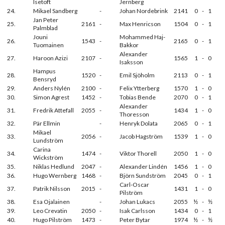
Isetoft
Jernberg
24.
Mikael Sandberg
-
Johan Nordebrink
2141
0
-
1
Jan Peter
25.
2161
-
Max Henricson
1504
0
-
1
Palmblad
Jouni
Mohammed Haj-
26.
1543
-
2165
0
-
1
Tuomainen
Bakkor
Alexander
27.
Haroon Azizi
2107
-
1565
1
-
0
Isaksson
Hampus
28.
1520
-
Emil Sjöholm
2113
0
-
1
Bensryd
29.
Anders Nylén
2100
-
Felix Ytterberg
1570
1
-
0
30.
Simon Agrest
1452
-
Tobias Bende
2070
0
-
1
Alexander
31.
Fredrik Attefall
2055
-
1434
1
-
0
Thoresson
32.
Pär Ellmin
-
Henryk Dolata
2065
0
-
1
Mikael
33.
2056
-
Jacob Hagström
1539
1
-
0
Lundström
Carina
34.
1474
-
Viktor Thorell
2050
1
-
0
Wickström
35.
Niklas Hedlund
2047
-
Alexander Lindén
1456
1
-
0
36.
Hugo Wernberg
1468
-
Björn Sundström
2045
0
-
1
Carl-Oscar
37.
Patrik Nilsson
2015
-
1431
1
-
0
Pilström
38.
Esa Ojalainen
-
Johan Lukacs
2055
½
-
½
39.
Leo Crevatin
2050
-
Isak Carlsson
1434
0
-
1
40.
Hugo Pilström
1473
-
Peter Bytar
1974
½
-
½