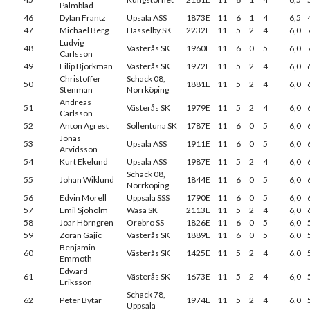
Palmblad
46
Dylan Frantz
Upsala ASS
1873E
11
6
1
4
6,5
47
Michael Berg
Hässelby SK
2232E
11
5
2
4
6,0
Ludvig
48
Västerås SK
1960E
11
6
0
5
6,0
Carlsson
49
Filip Björkman
Västerås SK
1972E
11
5
2
4
6,0
Christoffer
Schack 08,
50
1881E
11
5
2
4
6,0
Stenman
Norrköping
Andreas
51
Västerås SK
1979E
11
5
2
4
6,0
Carlsson
52
Anton Agrest
Sollentuna SK
1787E
11
6
0
5
6,0
Jonas
53
Upsala ASS
1911E
11
6
0
5
6,0
Arvidsson
54
Kurt Ekelund
Upsala ASS
1987E
11
5
2
4
6,0
Schack 08,
55
Johan Wiklund
1844E
11
6
0
5
6,0
Norrköping
56
Edvin Morell
Uppsala SSS
1790E
11
6
0
5
6,0
57
Emil Sjöholm
Wasa SK
2113E
11
5
2
4
6,0
58
Joar Hörngren
Örebro SS
1826E
11
6
0
5
6,0
59
Zoran Gajic
Västerås SK
1889E
11
6
0
5
6,0
Benjamin
60
Västerås SK
1425E
11
5
2
4
6,0
Emmoth
Edward
61
Västerås SK
1673E
11
5
2
4
6,0
Eriksson
Schack 78,
62
Peter Bytar
1974E
11
5
2
4
6,0
Uppsala