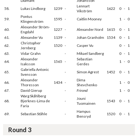
Diamant
Johansson
Lennart
58.
Lukas Lindborg
1239
-
1622
0
-
1
Vikström
Pontus
59.
1595
-
Caitlin Mooney
1
-
0
Klingenström
Alexander Ström-
60.
1227
-
Alexander Nord
1615
0
-
1
Engdahl
61.
Alexander Vu
1139
-
Johan Granholm
1534
0
-
1
Christopher
62.
1520
-
Casper Vu
0
-
1
Jernberg
63.
Vidar Grahn
-
Mikael Sandberg
0
-
1
Alexander
Sebastian
64.
1565
-
1
-
0
Isaksson
Gerdes
Gabriella Antonic
65.
-
Simon Agrest
1452
0
-
1
Svensson
Alexander
Dima
66.
1434
-
1
-
0
Thoresson
Shevchenko
67.
David Gierup
-
Frirond
1
-
0
Warg Skåhlberg
Jouni
68.
Bjerknes-Lima de
-
1543
0
-
1
Tuomainen
Faria
Hampus
69.
Sebastian Ståhle
-
1520
0
-
1
Bensryd
Round 3