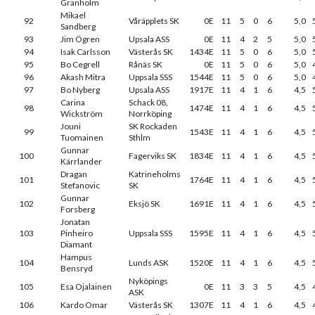
Granholm
Mikael
92
Våräpplets SK
0E
11
5
0
6
5,0
Sandberg
93
Jim Ögren
Upsala ASS
0E
11
4
2
5
5,0
94
Isak Carlsson
Västerås SK
1434E
11
5
0
6
5,0
95
Bo Cegrell
Rånäs SK
0E
11
5
0
6
5,0
96
Akash Mitra
Uppsala SSS
1544E
11
5
0
6
5,0
97
Bo Nyberg
Upsala ASS
1917E
11
4
1
6
4,5
Carina
Schack 08,
98
1474E
11
4
1
6
4,5
Wickström
Norrköping
Jouni
SK Rockaden
99
1543E
11
4
1
6
4,5
Tuomainen
Sthlm
Gunnar
100
Fagerviks SK
1834E
11
4
1
6
4,5
Kärrlander
Dragan
Katrineholms
101
1764E
11
4
1
6
4,5
Stefanovic
SK
Gunnar
102
Eksjö SK
1691E
11
4
1
6
4,5
Forsberg
Jonatan
103
Pinheiro
Uppsala SSS
1595E
11
4
1
6
4,5
Diamant
Hampus
104
Lunds ASK
1520E
11
4
1
6
4,5
Bensryd
Nyköpings
105
Esa Ojalainen
0E
11
3
3
5
4,5
ASK
106
Kardo Omar
Västerås SK
1307E
11
4
1
6
4,5