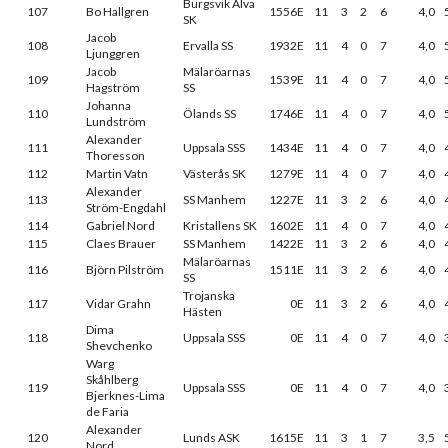
Burgsvik Alva
107
Bo Hallgren
1556E
11
3
2
6
4,0
SK
Jacob
108
Ervalla SS
1932E
11
4
0
7
4,0
Ljunggren
Jacob
Mälaröarnas
109
1539E
11
4
0
7
4,0
Hagström
SS
Johanna
110
Ölands SS
1746E
11
4
0
7
4,0
Lundström
Alexander
111
Uppsala SSS
1434E
11
4
0
7
4,0
Thoresson
112
Martin Vatn
Västerås SK
1279E
11
4
0
7
4,0
Alexander
113
SS Manhem
1227E
11
3
2
6
4,0
Ström-Engdahl
114
Gabriel Nord
Kristallens SK
1602E
11
4
0
7
4,0
115
Claes Brauer
SS Manhem
1422E
11
3
2
6
4,0
Mälaröarnas
116
Björn Pilström
1511E
11
3
2
6
4,0
SS
Trojanska
117
Vidar Grahn
0E
11
3
2
6
4,0
Hästen
Dima
118
Uppsala SSS
0E
11
4
0
7
4,0
Shevchenko
Warg
Skåhlberg
119
Uppsala SSS
0E
11
4
0
7
4,0
Bjerknes-Lima
de Faria
Alexander
120
Lunds ASK
1615E
11
3
1
7
3,5
Nord