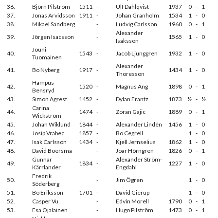
36.
Björn Pilström
1511
-
Ulf Dahlqvist
1937
0
-
1
37.
Jonas Arvidsson
1911
-
Johan Granholm
1534
1
-
0
38.
Mikael Sandberg
-
Ludvig Carlsson
1960
0
-
1
Alexander
39.
Jörgen Isacsson
-
1565
1
-
0
Isaksson
Jouni
40.
1543
-
Jacob Ljunggren
1932
1
-
0
Tuomainen
Alexander
41.
Bo Nyberg
1917
-
1434
1
-
0
Thoresson
Hampus
42.
1520
-
Magnus Äng
1898
0
-
1
Bensryd
43.
Simon Agrest
1452
-
Dylan Frantz
1873
½
-
½
Carina
44.
1474
-
Zoran Gajic
1889
0
-
1
Wickström
45.
Johan Wiklund
1844
-
Alexander Lindén
1456
1
-
0
46.
Josip Vrabec
1857
-
Bo Cegrell
1
-
0
47.
Isak Carlsson
1434
-
Kjell Jernselius
1862
1
-
0
48.
David Boersma
-
Joar Hörngren
1826
0
-
1
Gunnar
Alexander Ström-
49.
1834
-
1227
1
-
0
Kärrlander
Engdahl
Fredrik
50.
-
Jim Ögren
1
-
0
Söderberg
51.
Bo Eriksson
1701
-
David Gierup
1
-
0
52.
Casper Vu
-
Edvin Morell
1790
0
-
1
53.
Esa Ojalainen
-
Hugo Pilström
1473
0
-
1