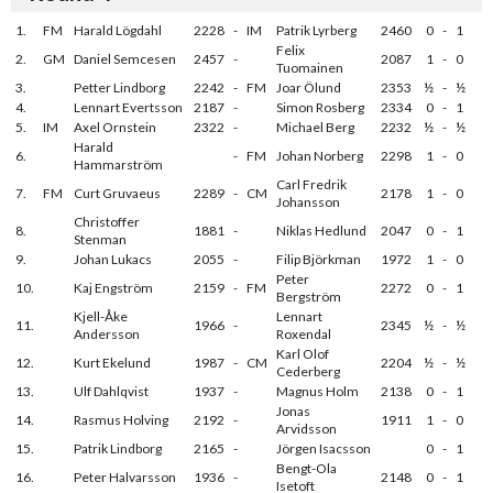
1.
FM
Harald Lögdahl
2228
-
IM
Patrik Lyrberg
2460
0
-
1
Felix
2.
GM
Daniel Semcesen
2457
-
2087
1
-
0
Tuomainen
3.
Petter Lindborg
2242
-
FM
Joar Ölund
2353
½
-
½
4.
Lennart Evertsson
2187
-
Simon Rosberg
2334
0
-
1
5.
IM
Axel Ornstein
2322
-
Michael Berg
2232
½
-
½
Harald
6.
-
FM
Johan Norberg
2298
1
-
0
Hammarström
Carl Fredrik
7.
FM
Curt Gruvaeus
2289
-
CM
2178
1
-
0
Johansson
Christoffer
8.
1881
-
Niklas Hedlund
2047
0
-
1
Stenman
9.
Johan Lukacs
2055
-
Filip Björkman
1972
1
-
0
Peter
10.
Kaj Engström
2159
-
FM
2272
0
-
1
Bergström
Kjell-Åke
Lennart
11.
1966
-
2345
½
-
½
Andersson
Roxendal
Karl Olof
12.
Kurt Ekelund
1987
-
CM
2204
½
-
½
Cederberg
13.
Ulf Dahlqvist
1937
-
Magnus Holm
2138
0
-
1
Jonas
14.
Rasmus Holving
2192
-
1911
1
-
0
Arvidsson
15.
Patrik Lindborg
2165
-
Jörgen Isacsson
0
-
1
Bengt-Ola
16.
Peter Halvarsson
1936
-
2148
0
-
1
Isetoft