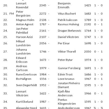
Lennart
Benjamin
20.
2345
-
1425
1
-
0
Roxendal
Emmoth
Peter
21.
FM
2272
-
Vitus Buchert
1683
1
-
0
Bergström
22.
Magnus Holm
2138
-
Patrik Isaksson
1789
1
-
0
23.
Anton Agrest
1787
-
Rasmus Holving
2192
0
-
1
Jan Peter
24.
2161
-
Dragan Stefanovic
1764
1
-
0
Palmblad
25.
Haroon Azizi
2107
-
Daniel Vikström
1747
1
-
0
Mikael
26.
2056
-
Per Einar
1698
1
-
0
Lundström
Johanna
27.
1746
-
Viktor Thorell
2050
0
-
1
Lundström
Edward
28.
1673
-
Peter Bytar
1974
1
-
0
Eriksson
Andreas
29.
1979
-
Gunnar Forsberg
1691
1
-
0
Carlsson
30.
Rune Evertsson
1984
-
Edvin Trost
1686
1
-
0
31.
Bo Hallgren
1556
-
Love Ivraeus
1967
0
-
1
Jonatan Pinheiro
32.
Sven Degerfeldt
1952
-
1595
1
-
0
Diamant
Lennart
Kjell-Åke
33.
1622
-
1966
0
-
1
Vikström
Andersson
Pontus
34.
Kurt Ekelund
1987
-
1595
1
-
0
Klingenström
35.
Alexander Nord
1615
-
Andy Andersson
1967
½
-
½