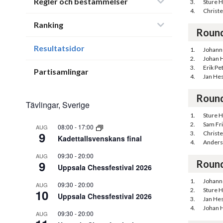
Regler och bestämmelser
3.
Sture H
4.
Christ
Ranking
Roun
Resultatsidor
1.
Johann
2.
Johan H
3.
Erik Pe
Partisamlingar
4.
Jan He
Roun
Tävlingar, Sverige
1.
Sture H
2.
Sam Fr
08:00
-
17:00
AUG
9
3.
Christ
Kadettallsvenskans final
4.
Anders
09:30
-
20:00
AUG
9
Roun
Uppsala Chessfestival 2026
1.
Johann
09:30
-
20:00
AUG
2.
Sture H
10
Uppsala Chessfestival 2026
3.
Jan He
4.
Johan H
09:30
-
20:00
AUG