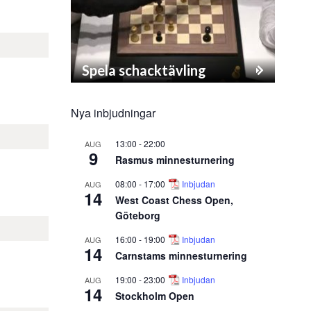
Spela schacktävling
Nya inbjudningar
13:00
-
22:00
AUG
9
Rasmus minnesturnering
08:00
-
17:00
Inbjudan
AUG
14
West Coast Chess Open,
Göteborg
16:00
-
19:00
Inbjudan
AUG
14
Carnstams minnesturnering
19:00
-
23:00
Inbjudan
AUG
14
Stockholm Open