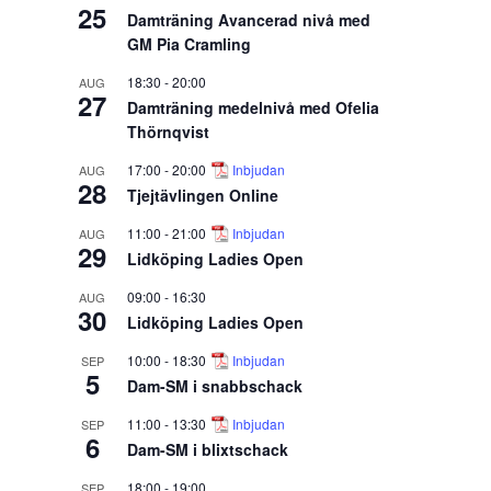
25
Damträning Avancerad nivå med
GM Pia Cramling
18:30
-
20:00
AUG
27
Damträning medelnivå med Ofelia
Thörnqvist
17:00
-
20:00
Inbjudan
AUG
28
Tjejtävlingen Online
11:00
-
21:00
Inbjudan
AUG
29
Lidköping Ladies Open
09:00
-
16:30
AUG
30
Lidköping Ladies Open
10:00
-
18:30
Inbjudan
SEP
5
Dam-SM i snabbschack
11:00
-
13:30
Inbjudan
SEP
6
Dam-SM i blixtschack
18:00
-
19:00
SEP