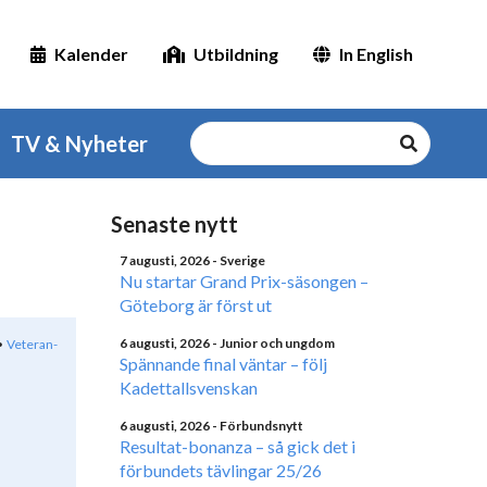
Kalender
Utbildning
In English
TV & Nyheter
Senaste nytt
7 augusti, 2026
- Sverige
Nu startar Grand Prix-säsongen –
Göteborg är först ut
6 augusti, 2026
- Junior och ungdom
Veteran-
Spännande final väntar – följ
Kadettallsvenskan
6 augusti, 2026
- Förbundsnytt
Resultat-bonanza – så gick det i
förbundets tävlingar 25/26