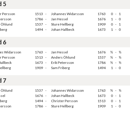
d 5
er Persson
1513
-
Johannes Widarsson
1763
0
-
1
tersson
1786
-
Jan Hessel
1676
1
-
0
 Öhlund
1537
-
Sture Hellberg
1909
0
-
1
iberg
1494
-
Johan Hallbeck
1673
1
-
0
d 6
es Widarsson
1763
-
Jan Hessel
1676
½
-
½
er Persson
1513
-
Anders Öhlund
1537
½
-
½
allbeck
1673
-
Erik Petersson
1786
½
-
½
ellberg
1909
-
Sam Friberg
1494
1
-
0
d 7
 Öhlund
1537
-
Johannes Widarsson
1763
½
-
½
ssel
1676
-
Johan Hallbeck
1673
0
-
1
iberg
1494
-
Christer Persson
1513
0
-
1
tersson
1786
-
Sture Hellberg
1909
1
-
0