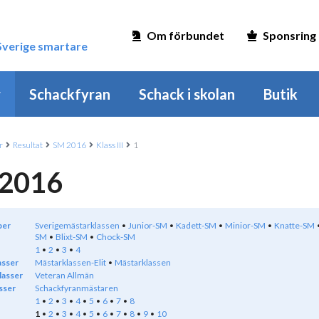
Om förbundet
Sponsring
 Sverige smartare
r
Schackfyran
Schack i skolan
Butik
r
Resultat
SM 2016
Klass III
1
2016
per
Sverigemästarklassen
Junior-SM
Kadett-SM
Minior-SM
Knatte-SM
SM
Blixt-SM
Chock-SM
1
2
3
4
asser
Mästarklassen-Elit
Mästarklassen
lasser
Veteran Allmän
sser
Schackfyranmästaren
1
2
3
4
5
6
7
8
1
2
3
4
5
6
7
8
9
10