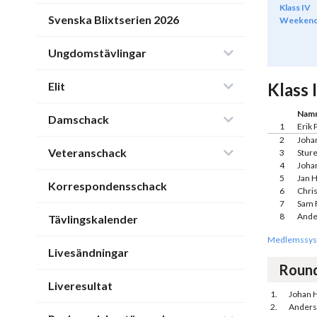
Klass IV
Svenska Blixtserien 2026
Weeken
Ungdomstävlingar
Elit
Klass I
Nam
Damschack
1
Erik
2
Joha
Veteranschack
3
Sture
4
Joha
5
Jan 
Korrespondensschack
6
Chri
7
Sam 
8
Ande
Tävlingskalender
Medlemssys
Livesändningar
Roun
Liveresultat
1.
Johan H
2.
Anders