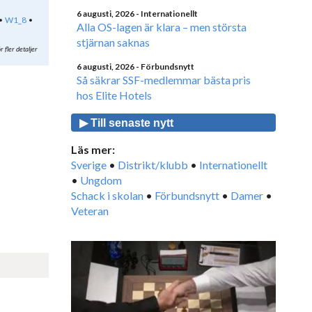
6 augusti, 2026
- Internationellt
W1_8
Alla OS-lagen är klara – men största
stjärnan saknas
r fler detaljer
6 augusti, 2026
- Förbundsnytt
Så säkrar SSF-medlemmar bästa pris
hos Elite Hotels
▶ Till senaste nytt
Läs mer:
Sverige
•
Distrikt/klubb
•
Internationellt
•
Ungdom
Schack i skolan
•
Förbundsnytt
•
Damer
•
Veteran