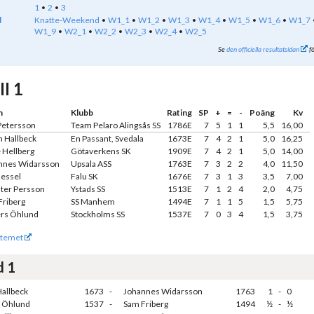
1
2
3
d
Knatte-Weekend
W1_1
W1_2
W1_3
W1_4
W1_5
W1_6
W1_7
W1_9
W2_1
W2_2
W2_3
W2_4
W2_5
Se
den officiella resultatsidan
fö
II 1
n
Klubb
Rating
SP
+
=
-
Poäng
Kv
 Petersson
Team Pelaro Alingsås SS
1786E
7
5
1
1
5,5
16,00
n Hallbeck
En Passant, Svedala
1673E
7
4
2
1
5,0
16,25
 Hellberg
Götaverkens SK
1909E
7
4
2
1
5,0
14,00
nnes Widarsson
Upsala ASS
1763E
7
3
2
2
4,0
11,50
Hessel
Falu SK
1676E
7
3
1
3
3,5
7,00
ster Persson
Ystads SS
1513E
7
1
2
4
2,0
4,75
Friberg
SS Manhem
1494E
7
1
1
5
1,5
5,75
rs Öhlund
Stockholms SS
1537E
7
0
3
4
1,5
3,75
temet
d 1
allbeck
1673
-
Johannes Widarsson
1763
1
-
0
 Öhlund
1537
-
Sam Friberg
1494
½
-
½