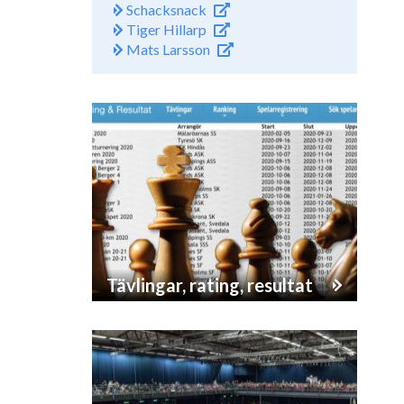
Schacksnack
Tiger Hillarp
Mats Larsson
Tävlingar, rating, resultat