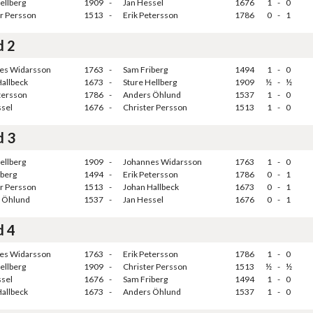
ellberg
1909
-
Jan Hessel
1676
1
-
0
er Persson
1513
-
Erik Petersson
1786
0
-
1
d 2
es Widarsson
1763
-
Sam Friberg
1494
1
-
0
allbeck
1673
-
Sture Hellberg
1909
½
-
½
tersson
1786
-
Anders Öhlund
1537
1
-
0
ssel
1676
-
Christer Persson
1513
1
-
0
d 3
ellberg
1909
-
Johannes Widarsson
1763
1
-
0
iberg
1494
-
Erik Petersson
1786
0
-
1
er Persson
1513
-
Johan Hallbeck
1673
0
-
1
 Öhlund
1537
-
Jan Hessel
1676
0
-
1
d 4
es Widarsson
1763
-
Erik Petersson
1786
1
-
0
ellberg
1909
-
Christer Persson
1513
½
-
½
ssel
1676
-
Sam Friberg
1494
1
-
0
allbeck
1673
-
Anders Öhlund
1537
1
-
0