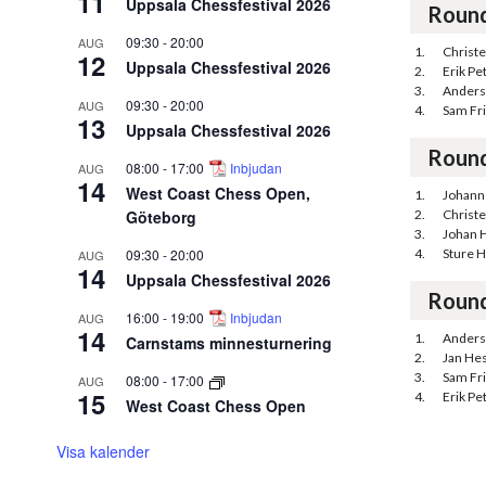
11
Uppsala Chessfestival 2026
Roun
09:30
-
20:00
AUG
1.
Christ
12
Uppsala Chessfestival 2026
2.
Erik Pe
3.
Anders
09:30
-
20:00
AUG
4.
Sam Fr
13
Uppsala Chessfestival 2026
Roun
08:00
-
17:00
Inbjudan
AUG
14
West Coast Chess Open,
1.
Johann
Göteborg
2.
Christ
3.
Johan H
09:30
-
20:00
4.
Sture H
AUG
14
Uppsala Chessfestival 2026
Roun
16:00
-
19:00
Inbjudan
AUG
14
1.
Anders
Carnstams minnesturnering
2.
Jan He
3.
Sam Fr
08:00
-
17:00
AUG
15
4.
Erik Pe
West Coast Chess Open
Visa kalender