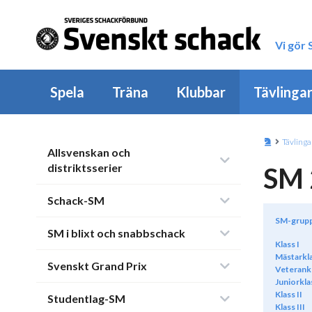
Vi gör
Spela
Träna
Klubbar
Tävlinga
Tävlinga
Allsvenskan och
distriktsserier
SM 
Schack-SM
SM-grup
SM i blixt och snabbschack
Klass I
Mästarkl
Svenskt Grand Prix
Veterank
Juniorkla
Klass II
Studentlag-SM
Klass III