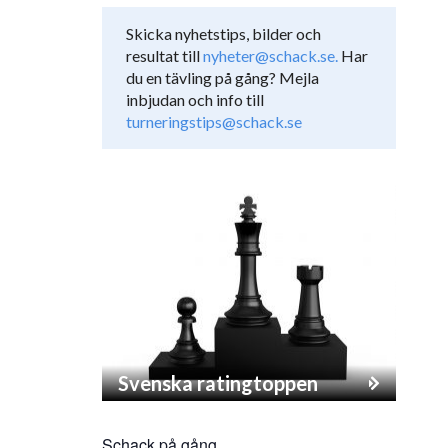
Skicka nyhetstips, bilder och
resultat till
nyheter@schack.se.
Har
du en tävling på gång? Mejla
inbjudan och info till
turneringstips@schack.se
Svenska ratingtoppen
Schack på gång