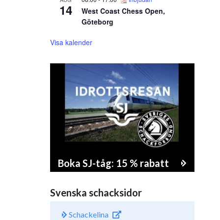
14
West Coast Chess Open,
Göteborg
Visa kalender
Boka SJ-tåg: 15 % rabatt
Svenska schacksidor
Schackelina