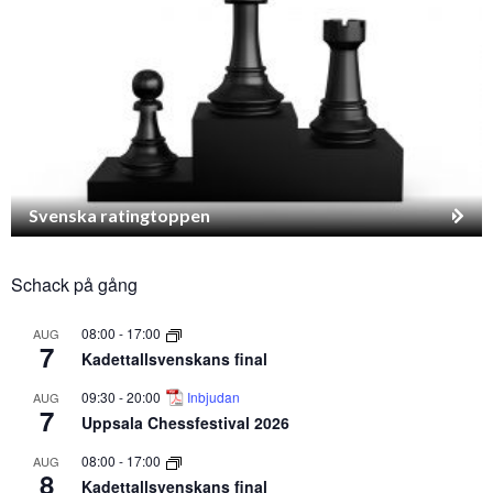
Svenska ratingtoppen
Schack på gång
08:00
-
17:00
AUG
7
Kadettallsvenskans final
09:30
-
20:00
Inbjudan
AUG
7
Uppsala Chessfestival 2026
08:00
-
17:00
AUG
8
Kadettallsvenskans final