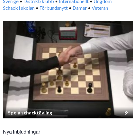
Sverige
•
Distrikt/klubb
•
Internationellt
•
Ungdom
Schack i skolan
•
Förbundsnytt
•
Damer
•
Veteran
Spela schacktävling
Nya inbjudningar