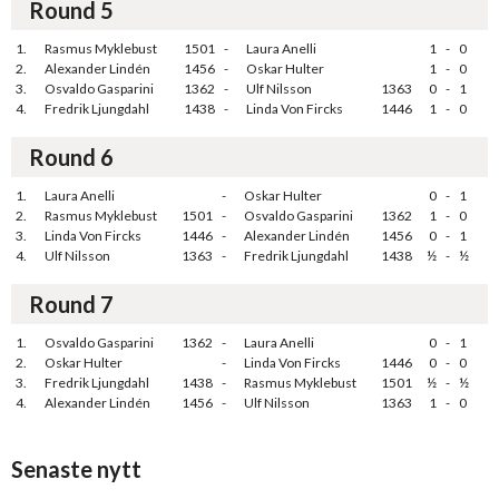
Round 5
1.
Rasmus Myklebust
1501
-
Laura Anelli
1
-
0
2.
Alexander Lindén
1456
-
Oskar Hulter
1
-
0
3.
Osvaldo Gasparini
1362
-
Ulf Nilsson
1363
0
-
1
4.
Fredrik Ljungdahl
1438
-
Linda Von Fircks
1446
1
-
0
Round 6
1.
Laura Anelli
-
Oskar Hulter
0
-
1
2.
Rasmus Myklebust
1501
-
Osvaldo Gasparini
1362
1
-
0
3.
Linda Von Fircks
1446
-
Alexander Lindén
1456
0
-
1
4.
Ulf Nilsson
1363
-
Fredrik Ljungdahl
1438
½
-
½
Round 7
1.
Osvaldo Gasparini
1362
-
Laura Anelli
0
-
1
2.
Oskar Hulter
-
Linda Von Fircks
1446
0
-
0
3.
Fredrik Ljungdahl
1438
-
Rasmus Myklebust
1501
½
-
½
4.
Alexander Lindén
1456
-
Ulf Nilsson
1363
1
-
0
Senaste nytt