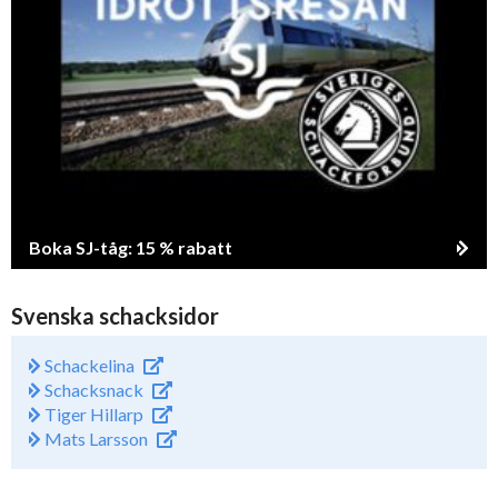
Boka SJ-tåg: 15 % rabatt
Svenska schacksidor
Schackelina
Schacksnack
Tiger Hillarp
Mats Larsson