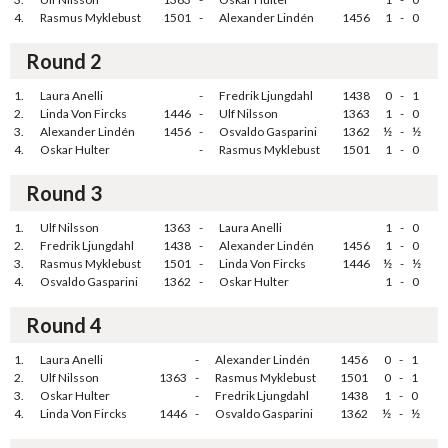
4.
Rasmus Myklebust
1501
-
Alexander Lindén
1456
1
-
0
Round 2
1.
Laura Anelli
-
Fredrik Ljungdahl
1438
0
-
1
2.
Linda Von Fircks
1446
-
Ulf Nilsson
1363
1
-
0
3.
Alexander Lindén
1456
-
Osvaldo Gasparini
1362
½
-
½
4.
Oskar Hulter
-
Rasmus Myklebust
1501
1
-
0
Round 3
1.
Ulf Nilsson
1363
-
Laura Anelli
1
-
0
2.
Fredrik Ljungdahl
1438
-
Alexander Lindén
1456
1
-
0
3.
Rasmus Myklebust
1501
-
Linda Von Fircks
1446
½
-
½
4.
Osvaldo Gasparini
1362
-
Oskar Hulter
1
-
0
Round 4
1.
Laura Anelli
-
Alexander Lindén
1456
0
-
1
2.
Ulf Nilsson
1363
-
Rasmus Myklebust
1501
0
-
1
3.
Oskar Hulter
-
Fredrik Ljungdahl
1438
1
-
0
4.
Linda Von Fircks
1446
-
Osvaldo Gasparini
1362
½
-
½