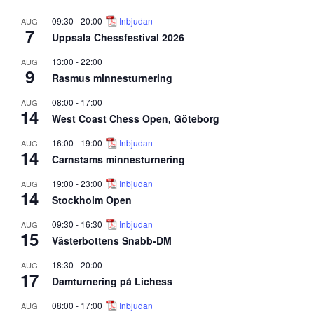
09:30
-
20:00
Inbjudan
AUG
7
Uppsala Chessfestival 2026
13:00
-
22:00
AUG
9
Rasmus minnesturnering
08:00
-
17:00
AUG
14
West Coast Chess Open, Göteborg
16:00
-
19:00
Inbjudan
AUG
14
Carnstams minnesturnering
19:00
-
23:00
Inbjudan
AUG
14
Stockholm Open
09:30
-
16:30
Inbjudan
AUG
15
Västerbottens Snabb-DM
18:30
-
20:00
AUG
17
Damturnering på Lichess
08:00
-
17:00
Inbjudan
AUG