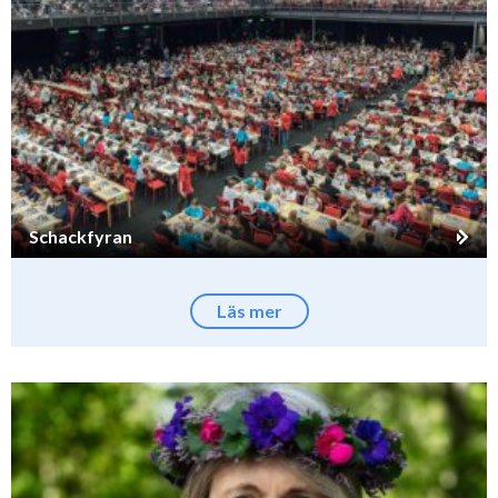
Schackfyran
Läs mer