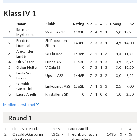
Klass IV 1
Namn
Klubb
Rating
SP
+
=
-
Poäng
Kv
Rasmus
1
Västerås SK
1501E
7
4
2
1
5,0
15,25
Myklebust
Fredrik
SK Rockaden
2
1438E
7
3
3
1
4,5
14,00
Ljungdahl
Sthlm
Alexander
3
Örebro SS
1456E
7
4
1
2
4,5
11,75
Lindén
4
Ulf Nilsson
Lunds ASK
1363E
7
3
1
3
3,5
8,75
5
Oskar Hulter
V-Dala SS
0
7
3
1
3
3,0
10,50
Linda Von
6
Upsala ASS
1446E
7
2
3
2
3,0
8,25
Fircks
Osvaldo
7
Linköpings ASS
1362E
7
1
3
3
2,5
9,00
Gasparini
8
Laura Anelli
Kristallens SK
0
7
1
0
6
1,0
2,50
Medlemssystemet
Round 1
1.
Linda Von Fircks
1446
-
Laura Anelli
1
-
0
2.
Osvaldo Gasparini
1362
-
Fredrik Ljungdahl
1438
½
-
½
3.
Ulf Nilsson
1363
-
Oskar Hulter
1
-
0