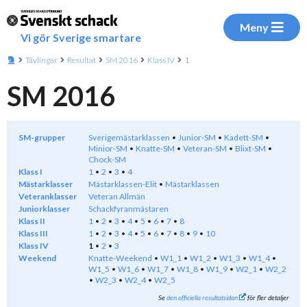
Meny
Vi gör Sverige smartare
Tävlingar
Resultat
SM 2016
Klass IV
1
SM 2016
SM-grupper
Sverigemästarklassen
Junior-SM
Kadett-SM
Minior-SM
Knatte-SM
Veteran-SM
Blixt-SM
Chock-SM
Klass I
1
2
3
4
Mästarklasser
Mästarklassen-Elit
Mästarklassen
Veteranklasser
Veteran Allmän
Juniorklasser
Schackfyranmästaren
Klass II
1
2
3
4
5
6
7
8
Klass III
1
2
3
4
5
6
7
8
9
10
Klass IV
1
2
3
Weekend
Knatte-Weekend
W1_1
W1_2
W1_3
W1_4
W1_5
W1_6
W1_7
W1_8
W1_9
W2_1
W2_2
W2_3
W2_4
W2_5
Se
den officiella resultatsidan
för fler detaljer