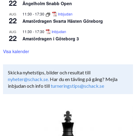
22
Ängelholm Snabb Open
11:30
-
17:30
Inbjudan
AUG
22
Amatördragen Svarta Hästen Göteborg
11:30
-
17:30
Inbjudan
AUG
22
Amatördragen i Göteborg 3
Visa kalender
Skicka nyhetstips, bilder och resultat till
nyheter@schack.se.
Har du en tävling på gång? Mejla
inbjudan och info till
turneringstips@schack.se