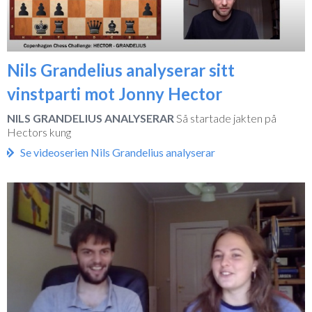
Nils Grandelius analyserar sitt
vinstparti mot Jonny Hector
NILS GRANDELIUS ANALYSERAR
Så startade jakten på
Hectors kung
Se videoserien Nils Grandelius analyserar