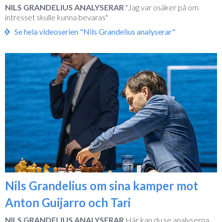
NILS GRANDELIUS ANALYSERAR
"Jag var osäker på om
intresset skulle kunna bevaras"
Se hela videoserien "Nils Grandelius analyserar"
Nils Grandelius om sina kamper mot
Anton Guijarro och Tari
NILS GRANDELIUS ANALYSERAR
Här kan du se analyserna