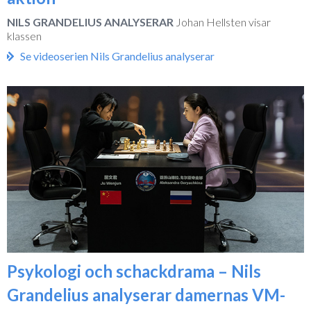
NILS GRANDELIUS ANALYSERAR
Johan Hellsten visar
klassen
Se videoserien Nils Grandelius analyserar
Psykologi och schackdrama – Nils
Grandelius analyserar damernas VM-