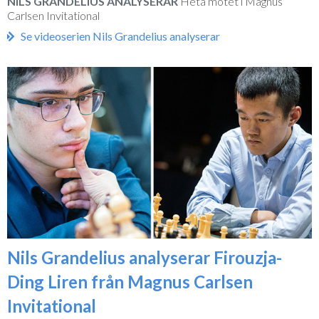
NILS GRANDELIUS ANALYSERAR
Heta mötet i Magnus
Carlsen Invitational
Se videoserien Nils Grandelius analyserar
Nils Grandelius analyserar Firouzja-
Ding Liren från Magnus Carlsen
Invitational