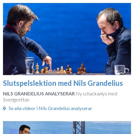
Slutspelslektion med Nils Grandelius
NILS GRANDELIUS ANALYSERAR
Ny schackanlys med
Sverigeettan
Se alla videor i Nils Grandelius analyserar