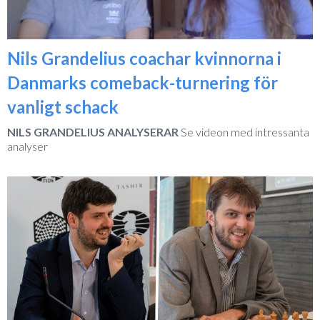
Nils Grandelius coachar kvinnorna i
Danmarks comeback-turnering för
vanligt schack
NILS GRANDELIUS ANALYSERAR
Se videon med intressanta
analyser