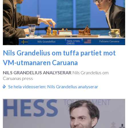
Nils Grandelius om tuffa partiet mot
VM-utmanaren Caruana
NILS GRANDELIUS ANALYSERAR
Nils Grandelius om
Caruanas press
Se hela videoserien: Nils Grandelius analyserar