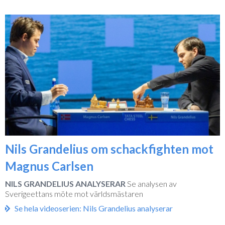
Nils Grandelius om schackfighten mot
Magnus Carlsen
NILS GRANDELIUS ANALYSERAR
Se analysen av
Sverigeettans möte mot världsmästaren
Se hela videoserien: Nils Grandelius analyserar