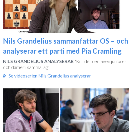
Nils Grandelius sammanfattar OS – och
analyserar ett parti med Pia Cramling
NILS GRANDELIUS ANALYSERAR
"Kul idé med även juniorer
och damer i samma lag"
Se videoserien Nils Grandelius analyserar