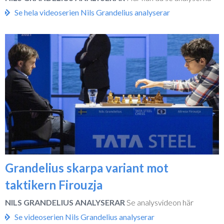
Se hela videoserien Nils Grandelius analyserar
Grandelius skarpa variant mot
taktikern Firouzja
NILS GRANDELIUS ANALYSERAR
Se analysvideon här
Se videoserien Nils Grandelius analyserar