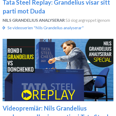
Tata Steel Replay: Grandelius visar sitt
parti mot Duda
NILS GRANDELIUS ANALYSERAR
Så slog angreppet igenom
Se videoserien "Nils Grandelius analyserar"
Videopremiär: Nils Grandelius