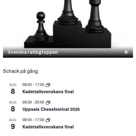
Svenska ratingtoppen
Schack på gång
08:00
-
17:00
AUG
8
Kadettallsvenskans final
09:30
-
20:00
AUG
8
Uppsala Chessfestival 2026
08:00
-
17:00
AUG
9
Kadettallsvenskans final