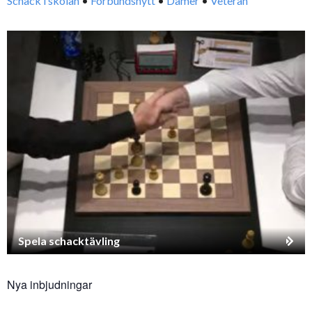
Schack i skolan
•
Förbundsnytt
•
Damer
•
Veteran
Spela schacktävling
Nya inbjudningar