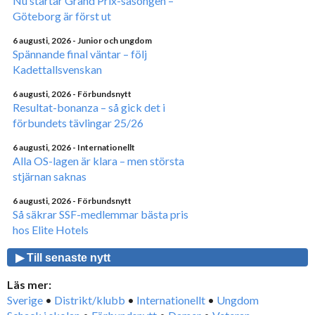
Nu startar Grand Prix-säsongen –
Göteborg är först ut
6 augusti, 2026
- Junior och ungdom
Spännande final väntar – följ
Kadettallsvenskan
6 augusti, 2026
- Förbundsnytt
Resultat-bonanza – så gick det i
förbundets tävlingar 25/26
6 augusti, 2026
- Internationellt
Alla OS-lagen är klara – men största
stjärnan saknas
6 augusti, 2026
- Förbundsnytt
Så säkrar SSF-medlemmar bästa pris
hos Elite Hotels
▶ Till senaste nytt
Läs mer:
Sverige
•
Distrikt/klubb
•
Internationellt
•
Ungdom