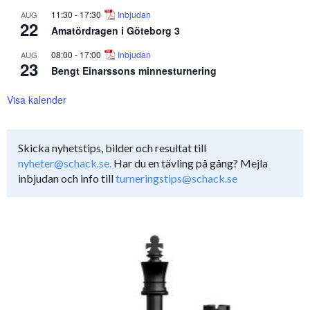
11:30
-
17:30
Inbjudan
AUG
22
Amatördragen i Göteborg 3
08:00
-
17:00
Inbjudan
AUG
23
Bengt Einarssons minnesturnering
Visa kalender
Skicka nyhetstips, bilder och resultat till
nyheter@schack.se.
Har du en tävling på gång? Mejla
inbjudan och info till
turneringstips@schack.se