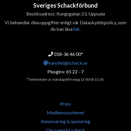
Sveriges Schackförbund
Besöksadress: Kungsgatan 23, Uppsala
Vi behandlar dina uppgifter enligt vår Dataskyddspolicy, som
du kan läsa
här
.
018-36 46 00*
kansliet@schack.se
Plusgiro: 65 22 - 7
*Telefontider är måndag till fredag 13:00 till 15.00.
Press
Medlemssystemet
Annonsering & sponsring
Om svenskt schack