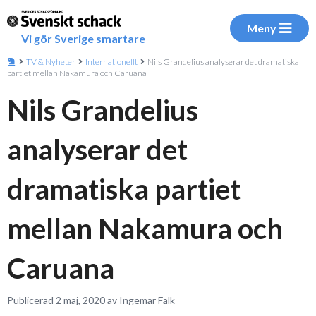
Meny
Vi gör Sverige smartare
TV & Nyheter
Internationellt
Nils Grandelius analyserar det dramatiska
partiet mellan Nakamura och Caruana
Nils Grandelius
analyserar det
dramatiska partiet
mellan Nakamura och
Caruana
Publicerad 2 maj, 2020 av Ingemar Falk