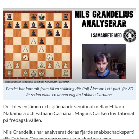
Partiet har kommit fram till en ställning där Ralf Åkesson i ett parti för 30
år sedan valde en annan väg än Fabiano Caruana.
Det blev en jämnn och spännande semifinal mellan Hikaru
Nakamura och Fabiano Caruana i Magnus Carlsen Invitational
på fredagskvällen.
Nils Grandelius har analyserat deras fjärde snabbschacksparti
där Fabiano Caruana som svart var piskad att vinna.