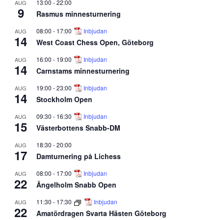
13:00
-
22:00
AUG
9
Rasmus minnesturnering
08:00
-
17:00
Inbjudan
AUG
14
West Coast Chess Open, Göteborg
16:00
-
19:00
Inbjudan
AUG
14
Carnstams minnesturnering
19:00
-
23:00
Inbjudan
AUG
14
Stockholm Open
09:30
-
16:30
Inbjudan
AUG
15
Västerbottens Snabb-DM
18:30
-
20:00
AUG
17
Damturnering på Lichess
08:00
-
17:00
Inbjudan
AUG
22
Ängelholm Snabb Open
11:30
-
17:30
Inbjudan
AUG
22
Amatördragen Svarta Hästen Göteborg