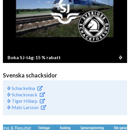
Boka SJ-tåg: 15 % rabatt
Svenska schacksidor
Schackelina
Schacksnack
Tiger Hillarp
Mats Larsson