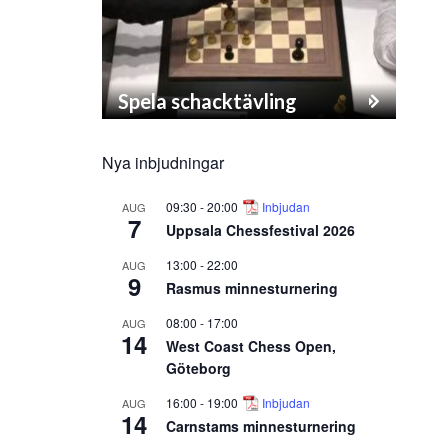
Spela schacktävling
Nya inbjudningar
09:30
-
20:00
Inbjudan
AUG
7
Uppsala Chessfestival 2026
13:00
-
22:00
AUG
9
Rasmus minnesturnering
08:00
-
17:00
AUG
14
West Coast Chess Open,
Göteborg
16:00
-
19:00
Inbjudan
AUG
14
Carnstams minnesturnering