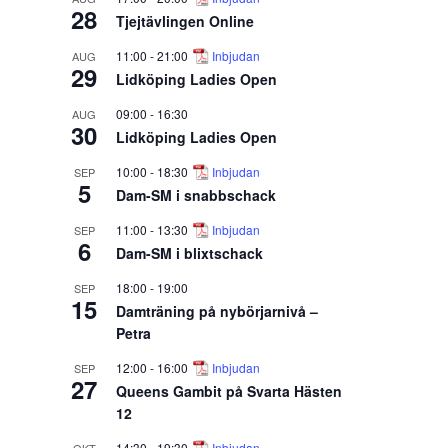
28
Tjejtävlingen Online
11:00
-
21:00
Inbjudan
AUG
29
Lidköping Ladies Open
09:00
-
16:30
AUG
30
Lidköping Ladies Open
10:00
-
18:30
Inbjudan
SEP
5
Dam-SM i snabbschack
11:00
-
13:30
Inbjudan
SEP
6
Dam-SM i blixtschack
18:00
-
19:00
SEP
15
Damträning på nybörjarnivå –
Petra
12:00
-
16:00
Inbjudan
SEP
27
Queens Gambit på Svarta Hästen
12
14:30
-
19:30
Inbjudan