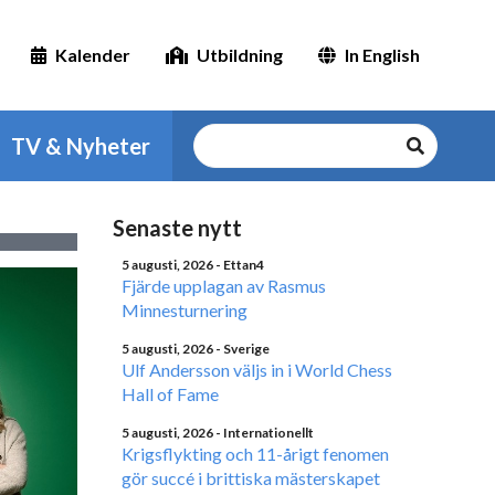
Kalender
Utbildning
In English
TV & Nyheter
Senaste nytt
5 augusti, 2026
- Ettan4
Fjärde upplagan av Rasmus
Minnesturnering
5 augusti, 2026
- Sverige
Ulf Andersson väljs in i World Chess
Hall of Fame
5 augusti, 2026
- Internationellt
Krigsflykting och 11-årigt fenomen
gör succé i brittiska mästerskapet