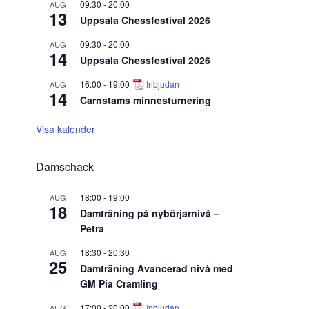
09:30
-
20:00
AUG
13
Uppsala Chessfestival 2026
09:30
-
20:00
AUG
14
Uppsala Chessfestival 2026
16:00
-
19:00
Inbjudan
AUG
14
Carnstams minnesturnering
Visa kalender
Damschack
18:00
-
19:00
AUG
18
Damträning på nybörjarnivå –
Petra
18:30
-
20:30
AUG
25
Damträning Avancerad nivå med
GM Pia Cramling
17:00
-
20:00
Inbjudan
AUG