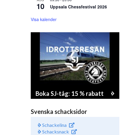
10
Uppsala Chessfestival 2026
Visa kalender
Boka SJ-tåg: 15 % rabatt
Svenska schacksidor
Schackelina
Schacksnack