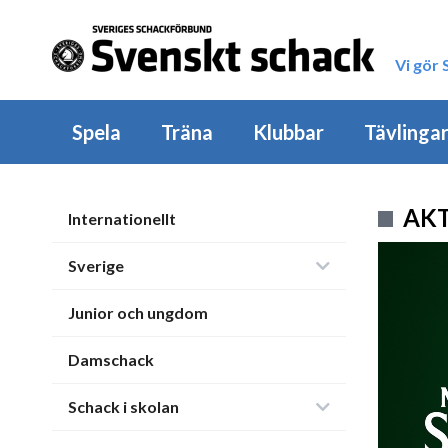
Vi gör
Spela
Träna
Klubbar
Tävlinga
AK
Internationellt
Sverige
Junior och ungdom
Damschack
Schack i skolan