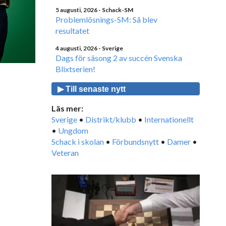
5 augusti, 2026
- Schack-SM
Problemlösnings-SM: Så blev
resultatet
4 augusti, 2026
- Sverige
Dags för säsong 2 av succén Svenska
Blixtserien!
▶ Till senaste nytt
Läs mer:
Sverige
•
Distrikt/klubb
•
Internationellt
•
Ungdom
Schack i skolan
•
Förbundsnytt
•
Damer
•
Veteran