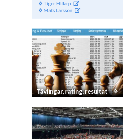
Tiger Hillarp
Mats Larsson
Tävlingar, rating, resultat