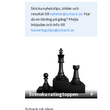
Skicka nyhetstips, bilder och
resultat till
nyheter@schack.se.
Har
du en tävling på gång? Mejla
inbjudan och info till
turneringstips@schack.se
Svenska ratingtoppen
Schack på gång