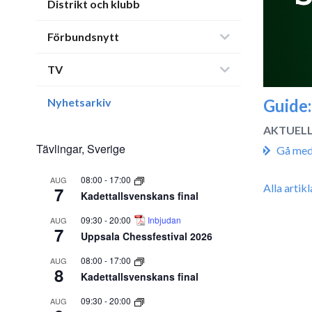
Distrikt och klubb
Förbundsnytt
TV
Nyhetsarkiv
Guide:
AKTUEL
Tävlingar, Sverige
Gå med
08:00
-
17:00
AUG
Alla artik
7
Kadettallsvenskans final
09:30
-
20:00
Inbjudan
AUG
7
Uppsala Chessfestival 2026
08:00
-
17:00
AUG
8
Kadettallsvenskans final
09:30
-
20:00
AUG