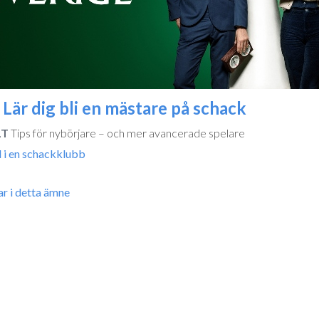
 Lär dig bli en mästare på schack
LT
Tips för nybörjare – och mer avancerade spelare
 i en schackklubb
lar i detta ämne