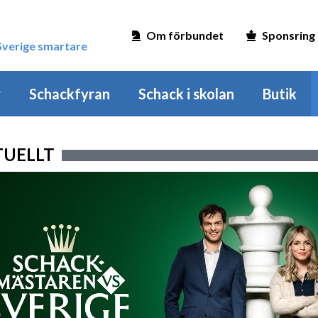
Om förbundet
Sponsring
 Sverige smartare
r
Schackfyran
Schack i skolan
Butik
TUELLT