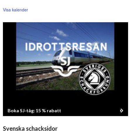
Visa kalender
Boka SJ-tåg: 15 % rabatt
Svenska schacksidor