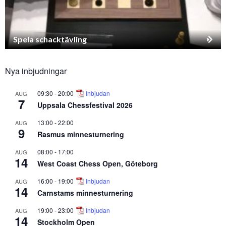
Spela schacktävling
Nya inbjudningar
09:30
-
20:00
Inbjudan
AUG
7
Uppsala Chessfestival 2026
13:00
-
22:00
AUG
9
Rasmus minnesturnering
08:00
-
17:00
AUG
14
West Coast Chess Open, Göteborg
16:00
-
19:00
Inbjudan
AUG
14
Carnstams minnesturnering
19:00
-
23:00
Inbjudan
AUG
14
Stockholm Open