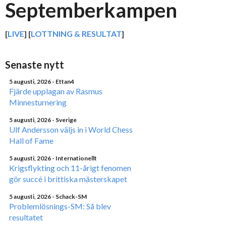
Septemberkampen
[
LIVE
] [
LOTTNING & RESULTAT
]
Senaste nytt
5 augusti, 2026
- Ettan4
Fjärde upplagan av Rasmus
Minnesturnering
5 augusti, 2026
- Sverige
Ulf Andersson väljs in i World Chess
Hall of Fame
5 augusti, 2026
- Internationellt
Krigsflykting och 11-årigt fenomen
gör succé i brittiska mästerskapet
5 augusti, 2026
- Schack-SM
Problemlösnings-SM: Så blev
resultatet