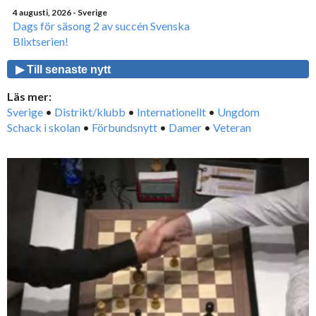
4 augusti, 2026
- Sverige
Dags för säsong 2 av succén Svenska
Blixtserien!
▶ Till senaste nytt
Läs mer:
Sverige
•
Distrikt/klubb
•
Internationellt
•
Ungdom
Schack i skolan
•
Förbundsnytt
•
Damer
•
Veteran