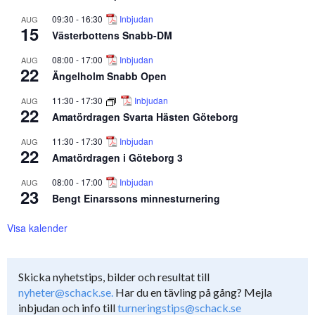
09:30
-
16:30
Inbjudan
AUG
15
Västerbottens Snabb-DM
08:00
-
17:00
Inbjudan
AUG
22
Ängelholm Snabb Open
11:30
-
17:30
Inbjudan
AUG
22
Amatördragen Svarta Hästen Göteborg
11:30
-
17:30
Inbjudan
AUG
22
Amatördragen i Göteborg 3
08:00
-
17:00
Inbjudan
AUG
23
Bengt Einarssons minnesturnering
Visa kalender
Skicka nyhetstips, bilder och resultat till
nyheter@schack.se.
Har du en tävling på gång? Mejla
inbjudan och info till
turneringstips@schack.se