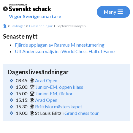
Meny
Vi gör Sverige smartare
Tävlingar
Livesändningar
Septemberkampen
Senaste nytt
Fjärde upplagan av Rasmus Minnesturnering
Ulf Andersson väljs in i World Chess Hall of Fame
Dagens livesändningar
08.45: 🌍
Arad Open
15.00: 🏆
Junior-EM, öppen klass
15.00: 🏆
Junior-EM, flickor
15.15: 🌍
Arad Open
15.30: 🌍
Brittiska mästerskapet
19.00: 🌍 St Louis Blitz i
Grand chess tour