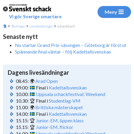
Meny
Vi gör Sverige smartare
Tävlingar
Livesändningar
schackduell
Senaste nytt
Nu startar Grand Prix-säsongen – Göteborg är först ut
Spännande final väntar – följ Kadettallsvenskan
Dagens livesändningar
08.45: 🌍
Arad Open
09.00:
Final i
Kadettallsvenskan
10.00:
Uppsala schackfestival: Weekend
10.30: 🏆 Final i
Studentlag-VM
11.00: 🌍
Brittiska mästerskapet
14.00:
Final i
Kadettallsvenskan
15.15: 🏆
Junior-EM, öppen klass
15.15: 🏆
Junior-EM, flickor
16.00:
Uppsala schackfestival: Weekend