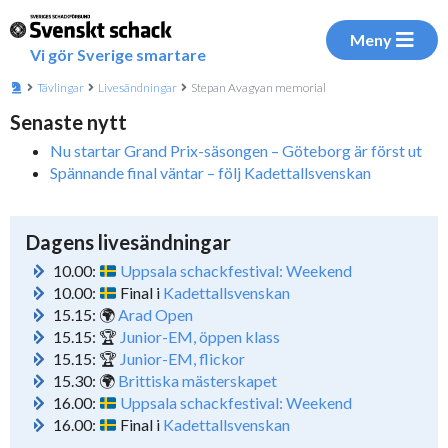
Meny
Vi gör Sverige smartare
Tävlingar
Livesändningar
Stepan Avagyan memorial
Senaste nytt
Nu startar Grand Prix-säsongen – Göteborg är först ut
Spännande final väntar – följ Kadettallsvenskan
Dagens livesändningar
10.00:
Uppsala schackfestival: Weekend
10.00:
Final i
Kadettallsvenskan
15.15: 🌍
Arad Open
15.15: 🏆
Junior-EM, öppen klass
15.15: 🏆
Junior-EM, flickor
15.30: 🌍
Brittiska mästerskapet
16.00:
Uppsala schackfestival: Weekend
16.00:
Final i
Kadettallsvenskan