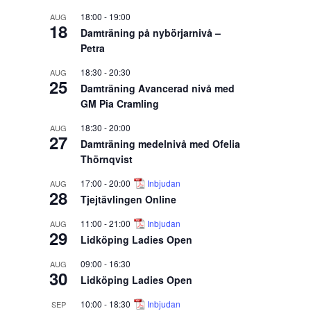
18:00
-
19:00
AUG
18
Damträning på nybörjarnivå –
Petra
18:30
-
20:30
AUG
25
Damträning Avancerad nivå med
GM Pia Cramling
18:30
-
20:00
AUG
27
Damträning medelnivå med Ofelia
Thörnqvist
17:00
-
20:00
Inbjudan
AUG
28
Tjejtävlingen Online
11:00
-
21:00
Inbjudan
AUG
29
Lidköping Ladies Open
09:00
-
16:30
AUG
30
Lidköping Ladies Open
10:00
-
18:30
Inbjudan
SEP