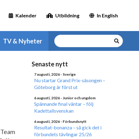
Kalender
Utbildning
In English
TV & Nyheter
Senaste nytt
7 augusti, 2026
- Sverige
Nu startar Grand Prix-säsongen –
Göteborg är först ut
6 augusti, 2026
- Junior och ungdom
Spännande final väntar – följ
Kadettallsvenskan
6 augusti, 2026
- Förbundsnytt
Resultat-bonanza – så gick det i
 (Team
förbundets tävlingar 25/26