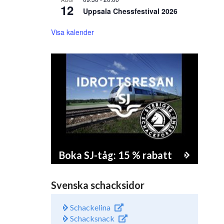
12
Uppsala Chessfestival 2026
Visa kalender
Boka SJ-tåg: 15 % rabatt
Svenska schacksidor
Schackelina
Schacksnack