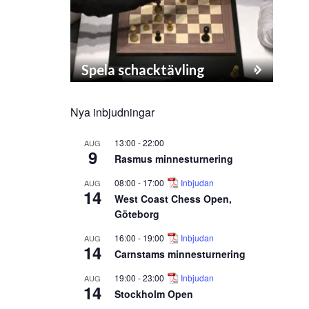
Spela schacktävling
Nya inbjudningar
13:00
-
22:00
AUG
9
Rasmus minnesturnering
08:00
-
17:00
Inbjudan
AUG
14
West Coast Chess Open,
Göteborg
16:00
-
19:00
Inbjudan
AUG
14
Carnstams minnesturnering
19:00
-
23:00
Inbjudan
AUG
14
Stockholm Open