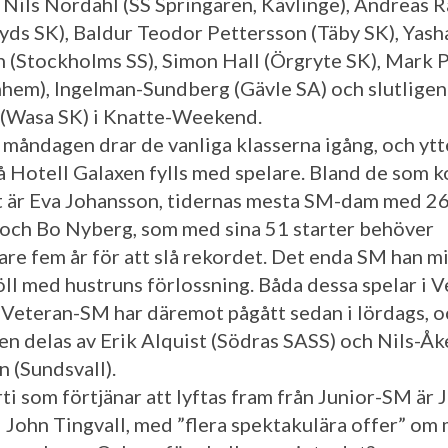
, Nils Nordahl (SS Springaren, Kävlinge), Andreas R
yds SK), Baldur Teodor Pettersson (Täby SK), Yash
n (Stockholms SS), Simon Hall (Örgryte SK), Mark 
hem), Ingelman-Sundberg (Gävle SA) och slutlige
(Wasa SK) i Knatte-Weekend.
åndagen drar de vanliga klasserna igång, och ytt
på Hotell Galaxen fylls med spelare. Bland de som
art är Eva Johansson, tidernas mesta SM-dam med 2
, och Bo Nyberg, som med sina 51 starter behöver
gare fem år för att slå rekordet. Det enda SM han m
ll med hustruns förlossning. Båda dessa spelar i 
 Veteran-SM har däremot pågått sedan i lördags, o
en delas av Erik Alquist (Södras SASS) och Nils-Åk
 (Sundsvall).
ti som förtjänar att lyftas fram från Junior-SM är 
 John Tingvall, med ”flera spektakulära offer” om