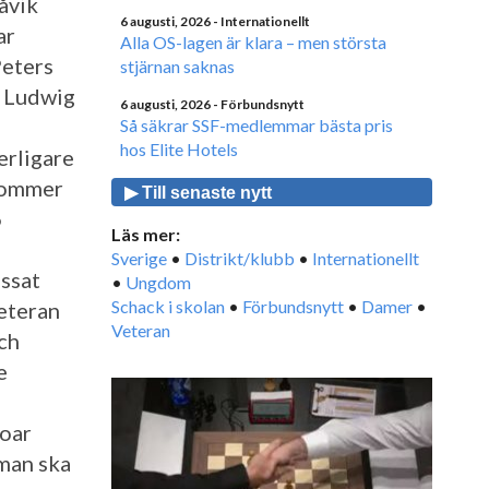
åvik
6 augusti, 2026
- Internationellt
ar
Alla OS-lagen är klara – men största
Peters
stjärnan saknas
n Ludwig
6 augusti, 2026
- Förbundsnytt
Så säkrar SSF-medlemmar bästa pris
hos Elite Hotels
erligare
 kommer
▶ Till senaste nytt
6
Läs mer:
Sverige
•
Distrikt/klubb
•
Internationellt
issat
•
Ungdom
Schack i skolan
•
Förbundsnytt
•
Damer
•
Veteran
Veteran
ch
e
Joar
 man ska