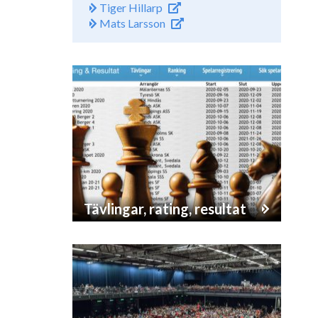
Tiger Hillarp
Mats Larsson
Tävlingar, rating, resultat