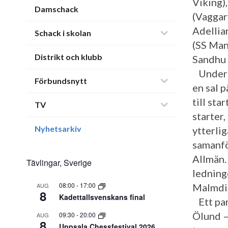
Viking)
Damschack
(Vaggar
Adellia
Schack i skolan
(SS Man
Distrikt och klubb
Sandhu 
Under m
Förbundsnytt
en sal 
till st
TV
starter
Nyhetsarkiv
ytterli
samanfö
Allmän.
Tävlingar, Sverige
ledning
08:00
-
17:00
AUG
Malmdin
8
Kadettallsvenskans final
Ett par
Ölund –
09:30
-
20:00
AUG
8
Uppsala Chessfestival 2026