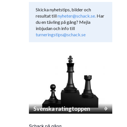
Skicka nyhetstips, bilder och
resultat till
nyheter@schack.se.
Har
du en tävling på gång? Mejla
inbjudan och info till
turneringstips@schack.se
Svenska ratingtoppen
Schack på gång