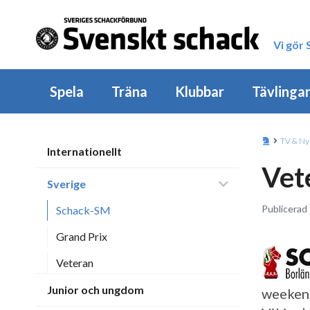
Vi gör
Spela
Träna
Klubbar
Tävlinga
TV & Ny
Internationellt
Vet
Sverige
Publicerad 
Schack-SM
Grand Prix
Veteran
Junior och ungdom
weekend