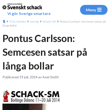
Meny
Vi gör Sverige smartare
TV & Nyheter
Sverige
Schack-SM
Pontus Carlsson: Semcesen satsar på
långa bollar
Pontus Carlsson:
Semcesen satsar på
långa bollar
Publicerad 19 juli, 2014 av Axel Smith