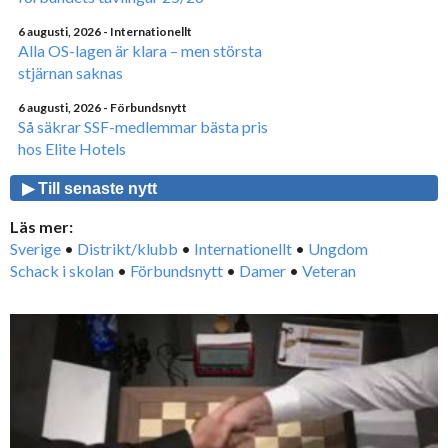
6 augusti, 2026
- Internationellt
Alla OS-lagen är klara – men största
stjärnan saknas
6 augusti, 2026
- Förbundsnytt
Så säkrar SSF-medlemmar bästa pris
hos Elite Hotels
▶ Till senaste nytt
Läs mer:
Sverige
•
Distrikt/klubb
•
Internationellt
•
Ungdom
Schack i skolan
•
Förbundsnytt
•
Damer
•
Veteran