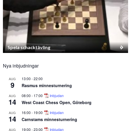
Spela schacktävling
Nya inbjudningar
13:00
-
22:00
AUG
9
Rasmus minnesturnering
08:00
-
17:00
Inbjudan
AUG
14
West Coast Chess Open, Göteborg
16:00
-
19:00
Inbjudan
AUG
14
Carnstams minnesturnering
19:00
-
23:00
Inbjudan
AUG