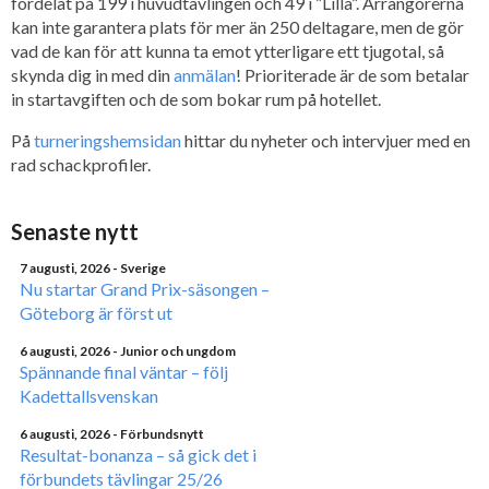
fördelat på 199 i huvudtävlingen och 49 i ”Lilla”. Arrangörerna
kan inte garantera plats för mer än 250 deltagare, men de gör
vad de kan för att kunna ta emot ytterligare ett tjugotal, så
skynda dig in med din
anmälan
! Prioriterade är de som betalar
in startavgiften och de som bokar rum på hotellet.
På
turneringshemsidan
hittar du nyheter och intervjuer med en
rad schackprofiler.
Senaste nytt
7 augusti, 2026
- Sverige
Nu startar Grand Prix-säsongen –
Göteborg är först ut
6 augusti, 2026
- Junior och ungdom
Spännande final väntar – följ
Kadettallsvenskan
6 augusti, 2026
- Förbundsnytt
Resultat-bonanza – så gick det i
förbundets tävlingar 25/26