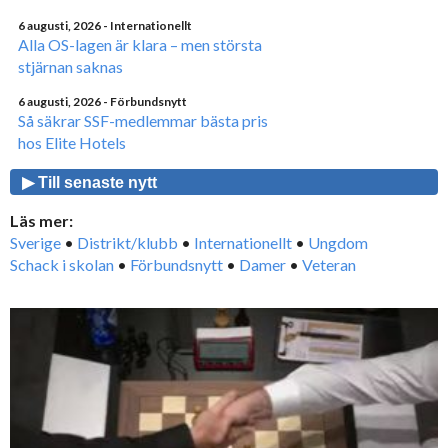
6 augusti, 2026
- Internationellt
Alla OS-lagen är klara – men största
stjärnan saknas
6 augusti, 2026
- Förbundsnytt
Så säkrar SSF-medlemmar bästa pris
hos Elite Hotels
▶ Till senaste nytt
Läs mer:
Sverige
•
Distrikt/klubb
•
Internationellt
•
Ungdom
Schack i skolan
•
Förbundsnytt
•
Damer
•
Veteran